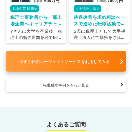
600万円
750万円
転職後
転職後
上場企業 税務室
大手税理士法人
税理士事務所から一部上
待遇改善を求め相談ベー
場企業へキャリアチェン
スで進めた転職活動で年
ジ
収アップを実現！
Yさんは大学を卒業後、税
S氏は税理士として大手税
理士の勉強期間を経て50名
理士法人にて勤務をされて
希望の中堅税理士法人に入
いました。業務自体には問
所され、約8年間税務会計
題はないものの、働き方
業務全般をご経験されてお
や、社内の待遇についての
今すぐ転職エージェントサービスを利用してみる
りました。
ご不満をお持ちでした。入
今回の試験合格発表で、税
社後、長く働いていること
理士科目も5科目揃ったの
で得た信頼がある半面、自
で、初の転職を考えられて
身の境遇について、都合よ
転職成功事例をもっと見る
ご来社されました。特段現
く使われてしまっているの
職に大きな不満などは感じ
ではないかと感じ、転職を
られておられませんでした
お考えになられていまし
が、経験出来る業務内容は
た。
一通りご経験されており、
具体的には勤務時間や年
税理士としての今後のキャ
収、キャリアパスのへの透
よくあるご質問
リアに不安を感じておられ
明性を求めてご転職をお考
ました。
えでございましたので、 業