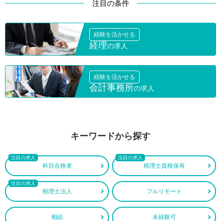
注目の条件
経験を活かせる
経理
の求人
経験を活かせる
会計事務所
の求人
キーワードから探す
科目合格者
税理士資格保有
税理士法人
フルリモート
相続
未経験可