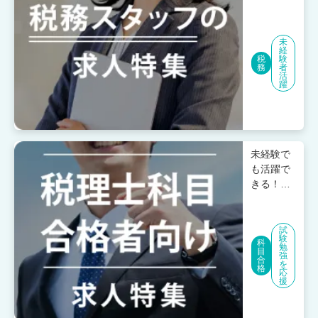
のスペシ
ャリスト
を目指し
未
ている方
経
税
験
に合った
務
者
活
求人をご
躍
紹介しま
す。
未経験で
も活躍で
きる！税
理士試験
科目合格
の知識を
試
験
活かせる
科
勉
目
強
求人をご
合
を
格
紹介しま
応
援
す。