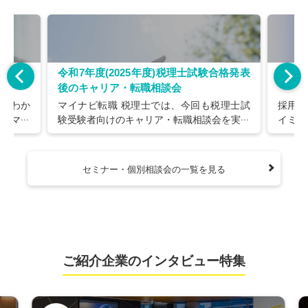
談会
令和7年度(2025年度)税理士試験合格発表
税理
後のキャリア・転職相談会
方がわか
マイナビ転職 税理士では、今回も税理士試
採用活
か？マイ
験受験者向けのキャリア・転職相談会を実施
イミン
士、税理
します。 今回合格された方も、次回に持ち
みませ
税理士試
越された方も、今後の過ごし方を考えるうえ
中の方
で行う
でのヒントにしていただければ幸いです。
おりま
セミナー・個別相談会の一覧を見る
ャリア・
ださい
ます。現
をお伺い
イスをさ
の方や情
問や質問
ご紹介企業のインタビュー特集
。