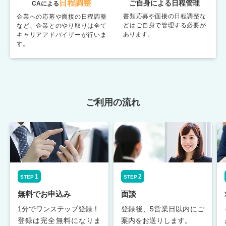
日程調整
ご自身による日程管理
CAによる
書類応募や面接の日程調整な
企業への応募や面接の日程調整
どはご自身で管理する必要が
など、企業とのやり取りは全て
あります。
キャリアアドバイザーが行いま
す。
ご利用の流れ
1
2
STEP
STEP
無料でお申込み
面談
1分でワンステップ登録！
登録後、5営業日以内にご
登録は完全無料になりま
案内をお送りします。