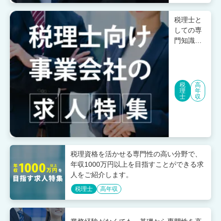
税理士と
しての専
門知識
を、企業
内で活か
せる！今
人気の企
税
高
理
年
業内税理
士
収
士の求人
をご紹介
します。
税理資格を活かせる専門性の高い分野で、
年収1000万円以上を目指すことができる求
人をご紹介します。
税理士
高年収