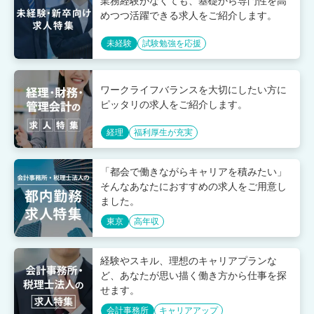
業務経験がなくても、基礎から専門性を高
めつつ活躍できる求人をご紹介します。
未経験
試験勉強を応援
ワークライフバランスを大切にしたい方に
ピッタリの求人をご紹介します。
経理
福利厚生が充実
「都会で働きながらキャリアを積みたい」
そんなあなたにおすすめの求人をご用意し
ました。
東京
高年収
経験やスキル、理想のキャリアプランな
ど、あなたが思い描く働き方から仕事を探
せます。
会計事務所
キャリアアップ