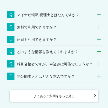
Yさんに提案したのは、事
界や職種を変更することも
業会社での税理士としての
考え、ご自身でも求人情報
キャリアをご提案させて頂
をお探しになられていまし
Q
マイナビ転職 税理士とはなんですか？
きました。
たが、どの求人にも強いご
会計事務所経験の方は、通
興味をお持ちいただけてい
Q
無料で利用できますか？
常であれば決算等の経理案
ない状況でした。
件をお薦めしますが、上場
面談では本当にやりたいこ
会社の税務室の求人があり
Q
と、本当に解決しないとい
休日も利用できますか？
ご紹介をさせて頂いたとこ
けないことを整理させてい
ろ、税理士としての専門性
ただき、結果としては同業
Q
どのような情報を教えてくれますか？
も維持できる上に、アドバ
と同じく大手税理士法人へ
イザリーとしての要素も新
転職しつつ、環境をリセッ
Q
科目合格者ですが、申込みは可能でしょうか？
たに含まれる業務だったの
トするのが一番ご希望に近
でご興味を持っていただき
いという結論に至りまし
選考に進んでいただきまし
た。
Q
非公開求人とはどんな求人ですか？
た。
よくあるご質問をもっと見る