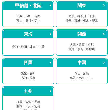
甲信越・北陸
関東
山梨・長野・新潟
東京・神奈川・千葉
富山・石川・福井
埼玉・茨城・栃木・群馬
東海
関西
大阪・兵庫・京都
愛知・静岡・岐阜・三重
滋賀・奈良・和歌山
四国
中国
愛媛・香川
岡山・広島
高知・徳島
鳥取・島根・山口
九州
福岡・佐賀・長崎
熊本・大分・宮崎