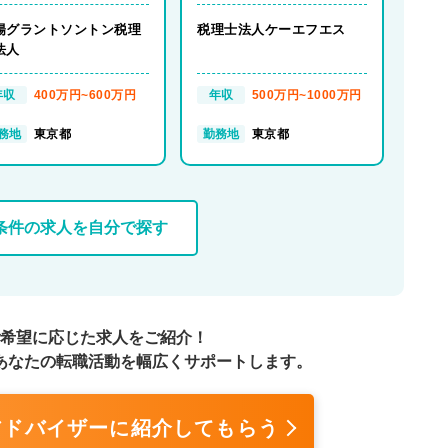
リモート/フルフレック
時差出勤、在宅勤務可！幅
※
広い事業展開！）【東京
陽グラントソントン税理
税理士法人ケーエフエス
都】
法人
年収
400万円~600万円
年収
500万円~1000万円
務地
東京都
勤務地
東京都
条件の求人を自分で探す
希望に応じた求人をご紹介！
あなたの転職活動を幅広くサポートします。
アドバイザーに
紹介してもらう