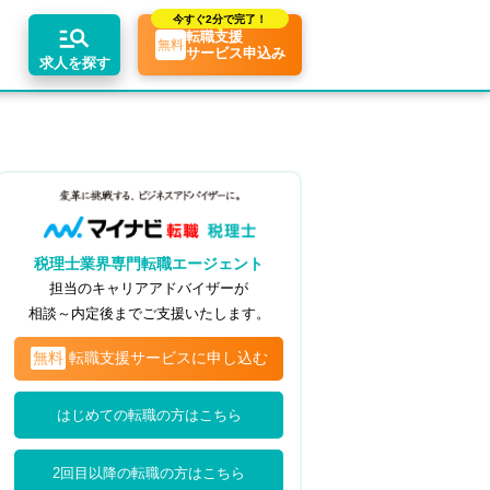
今すぐ
2分で完了！
転職支援
無料
サービス申込み
求人を探す
エリア別求人情報
ちコンテンツ
業界トピックス
リアアドバイザーの紹介
転職相談会・セミナー
関東・首都圏
転職お役立ち情報
業界情報の記事一覧
介求人例
関西
転職成功ノウハウ
税理士用語辞典
税理士業界専門転職エージェント
東海
税理士・科目合格者の転職Q&A
担当のキャリアアドバイザーが
相談～内定後までご支援いたします。
無料
転職支援サービスに申し込む
はじめての転職の方はこちら
2回目以降の転職の方はこちら