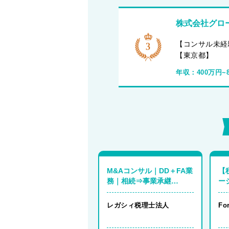
株式会社グロ
【コンサル未経
【東京都】
年収：
400万円~
M&Aコンサル｜DD＋FA業
【
務｜相続⇒事業承継
ージ
⇒M&Aを一貫して担当
Ma
【シニア～マネージャーク
レガシィ税理士法人
Fo
ラス】