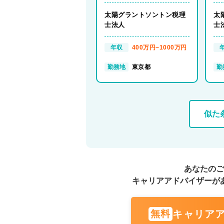
ー、ディレクター）
ル
ス
太陽グラントソントン税理
太
士法人
士
年収
400万円~1000万円
勤務地
東京都
勤
似た
あなたのご
キャリアアドバイザーが
キャリア