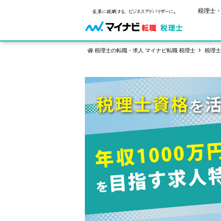
税理士・
税理士の転職・求人 マイナビ転職 税理士
税理士
保有資格
ご状況別
税理士試
税理士の転
年齢別転職
受験資格・
税理士科目
はじめての
試験科目の
転職お役立ち情報
サービス紹介
業界情報
2回目以降
税理士試験
求人情報