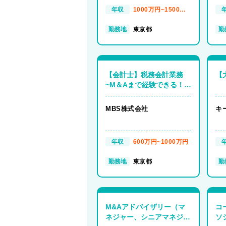
年収
1000万円~1500万
円
勤務地
東京都
勤
【会計士】税務会計業務
【
~M＆Aまで経験できる！勉
強応援◎勤務時間コントロ
ール◎在宅◎【東京】
MBS株式会社
キ
年収
600万円~1000万円
勤務地
東京都
勤
M&Aアドバイザリー（マ
コ
ネジャー、シニアマネジャ
ソ