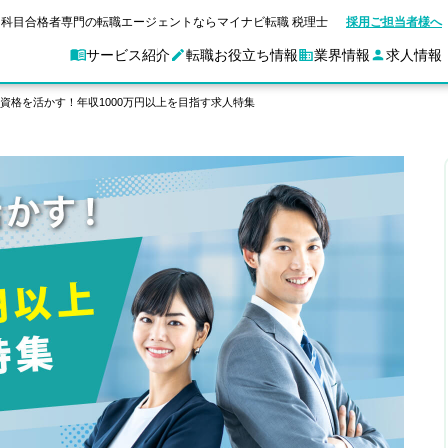
科目合格者専門の転職エージェントならマイナビ転職 税理士
採用ご担当者様へ
サービス紹介
転職お役立ち情報
業界情報
求人情報
資格を活かす！年収1000万円以上を目指す求人特集
別求人情報
業界別求人情報
転職ガイド
験情報
企業情報
転職活動お役立
マイナビ転職 税理士とは？
ご利用ガイド
キャ
アクセスマップ
Web面談サービス
個別
職
実名公開企業一覧
ポイント
申し込み手順
女性税理士の転職
ご紹介企業特集
キャリア診断
転職成功事例
非公開求人とは？
ご紹
合格の転職
会計事務所・税理士法人への転職
転職の方へ
一覧と概要
科目合格者の転職
年収診断
よくあるご質問
コンサルティングファームへの転職
の転職の方へ
合格後の流れ
未経験分野への転職
ストレス診断
一般企業・事業会社への転職