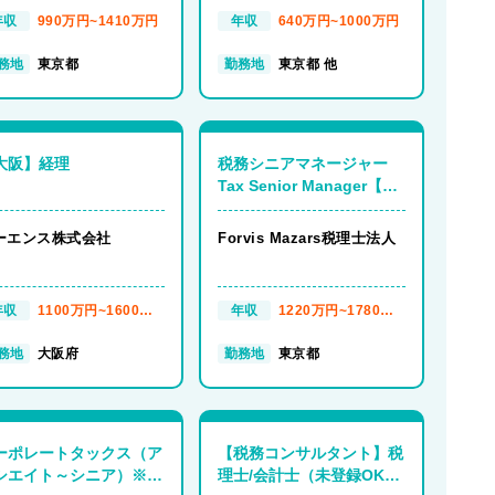
年収
990万円~1410万円
年収
640万円~1000万円
務地
東京都
勤務地
東京都 他
大阪】経理
税務シニアマネージャー
Tax Senior Manager【東
京都】
ーエンス株式会社
Forvis Mazars税理士法人
年収
1100万円~1600万
年収
1220万円~1780万
円
円
務地
大阪府
勤務地
東京都
ーポレートタックス（ア
【税務コンサルタント】税
シエイト～シニア）※フ
理士/会計士（未登録OK！