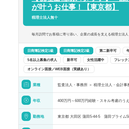
など多岐に渡ります。
社会にインパクトを起こすビジネスの創造
が叶うお仕事！【東京都】
る方
社会課題となっている、サステナビリティ
税理士法人無十
マに関連するプロジェクトが多いのも特徴
毎月訪問でお客様に寄り添い、企業の成長を支える税理士法人
日商簿記検定1級
日商簿記検定2級
第二新卒可
5名以上募集の求人
新卒可
女性活躍中
フレック
オンライン面接／WEB面接（実績あり）
業種
監査法人・事務所 ＞ 税理士法人・会計事
年収
400万円～600万円経験・スキル考慮のう
勤務地
東京都 大田区 蒲田5-44-5 蒲田プライム5