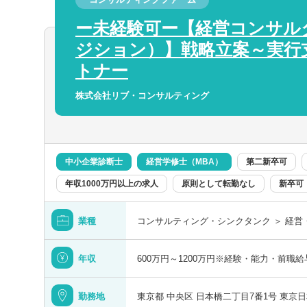
広島県
分類を
分類を
■決算カウンセリング
ー未経験可ー【経営コンサル
■資産税、相続税
を選択する
徳島県
ジション）】戦略立案～実行
仕事に慣れましたらは経営計画策定など、
トナー
す。
以上
愛媛県
株式会社リブ・コンサルティング
【クライアント】
以上
創業融資・スタートアップのお客様が多い
や、飲食やアパレル、医療分野のご支援に
競合他社の多い首都圏だからこそ、戦略的
中小企業診断士
経営学修士（MBA）
第二新卒可
げています。
この勤務地を設定する
この職種を設定する
検索する
佐賀県
年収1000万円以上の求人
原則として転勤なし
新卒可
クリア
クリア
クリア
名のみで検索
【会計ソフト】
弥生会計、TKC、達人等、お客様に合わ
熊本県
業種
コンサルティング・シンクタンク ＞ 経営
ートワーク／在宅勤務（制度あり）
年間休日120日
宮崎県
年収
600万円～1200万円※経験・能力・前職
として転勤なし
フレックス出勤
沖縄県
勤務地
東京都 中央区 日本橋二丁目7番1号 東京