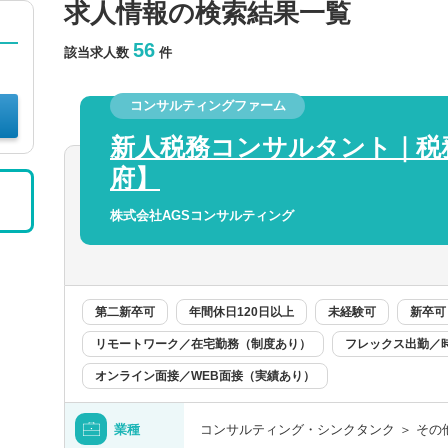
求人情報の検索結果一覧
56
該当求人数
件
コンサルティングファーム
新人税務コンサルタント｜税
府】
株式会社AGSコンサルティング
第二新卒可
年間休日120日以上
未経験可
新卒可
リモートワーク／在宅勤務（制度あり）
フレックス出勤／
オンライン面接／WEB面接（実績あり）
業種
コンサルティング・シンクタンク ＞ その