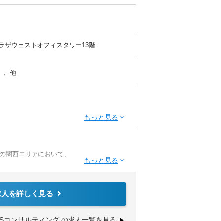
ンプラザウェストオフィスタワー13階
」、他
の関西エリアにおいて、
。
ビスに携わっていただきたきます。
求人を詳しく見る
書作成、各種税務申告作成と申告業務、年末
GSコンサルティング の求人一覧を見る