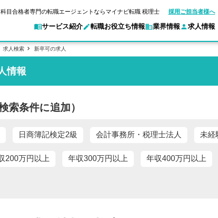
科目合格者専門の転職エージェントならマイナビ転職 税理士
採用ご担当者様へ
サービス紹介
転職お役立ち情報
業界情報
求人情報
求人検索
新卒可の求人
人情報
転職ガイド
験情報
別求人情報
マイナビ転職 税理士とは？
業界別求人情報
企業情報
ご利用ガイド
転職活動お役立
キャ
アクセスマップ
Web面談サービス
個別
ポイント
申し込み手順
職
女性税理士の転職
実名公開企業一覧
ご紹介企業特集
キャリア診断
検索条件に追加）
転職成功事例
非公開求人とは？
ご紹
転職の方へ
一覧と概要
合格の転職
科目合格者の転職
会計事務所・税理士法人への転職
年収診断
よくあるご質問
の転職の方へ
合格後の流れ
未経験分野への転職
コンサルティングファームへの転職
ストレス診断
日商簿記検定2級
会計事務所・税理士法人
未経
一般企業・事業会社への転職
収200万円以上
年収300万円以上
年収400万円以上