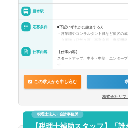
可
未経験可
最寄駅
1000万円以上の求人
5名以上募集の
新卒可
託児所・育児補
応募条件
■下記いずれかに該当する方
・営業職やコンサルタント職など顧客の成
ゼクティブクラスの求人
海外赴任の機会
・企画職（経営企画、事業企画、事業開発
Aホルダー募集
有形商材の求人
のある方
仕事内容
【仕事内容】
・プロジェクトマネジメント経験のある方
職求人
オンライン面接
スタートアップ、中小・中堅、エンタープ
す。
■ベース要件
企業や社会の変革にこだわり、経営と現場
・大卒以上の方
力を活かす
中国語を活かす
す。
・社会人経験が2年以上ある方
この求人から申し込む
他語学を活かす
■コンサルティング領域
【歓迎要件】
株式会社リブ
・経営戦略
・「100年後の世界を良くする会社を増
・新規事業開発
る方
・マーケティング・セールス
・商材や事業ドメインに囚われず、顧客の
税理士法人・会計事務所
・組織人事
たいと考える顧客志向の強い方
【税理士補助スタッフ】「誰
・デジタル、テクノロジー
・ご自身のスキルアップや市場価値の向上