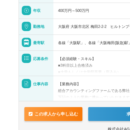
年収
400万円～500万円
勤務地
大阪府 大阪市北区 梅田2-2-2 ヒルト
最寄駅
各線「大阪駅」、各線「大阪梅田(阪急)駅
青森県
応募条件
【必須経験・スキル】
■3科目以上合格済み
宮城県
■大学もしくは大学院卒業（見込み）
仕事内容
【業務内容】
山形県
【求める人物像】
総合アカウンティングファームである弊社
■お客様の立場になれる方
下記のような業務に携わっていただきます
■なんでも前向きに取り組める方
税務顧問ほか、経営管理全般に関するサー
■税務や会計に関することが好きな方
この求人から申し込む
【具体的には】
■税務顧問（月次、年次決算担当、法定調
株式会社A