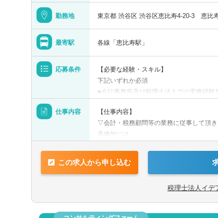
静岡県
勤務地
東京都 渋谷区 渋谷区恵比寿4-20-3 恵
三重県
最寄駅
各線「恵比寿駅」
応募条件
【必要な経験・スキル】
下記いずれか必須
京都府
■会計事務所及び税理士法人での実務経験
■税理士科目合格または簿記1級程度
士
税理士科目合格
日商簿記検定1級
日商簿
仕事内容
【仕事内容】
※国税出身者歓迎です。
兵庫県
▽会計・税務顧問等の業務に従事して頂き
選択
択
希望
都
簿記検定3級
具体的には…
＜歓迎経験＞
和歌山県
■帳簿作成指導、経理BPR、記帳代行
・相続経験
関連
■毎月の試算表作成、元帳の作成、決算書
この求人から申し込む
事務所・税理士法人
コンサルティングファーム
事
■各種確定申告
※現在通学している方のご応募も歓迎です
■自社株の評価
上がりで通学しています）
税理士法人イデ
■源泉徴収業務
※時短勤務などもお気軽にご相談ください
島根県
選択する
■各種税務相談
■各官公庁への届出書作成
コンサルティングファーム