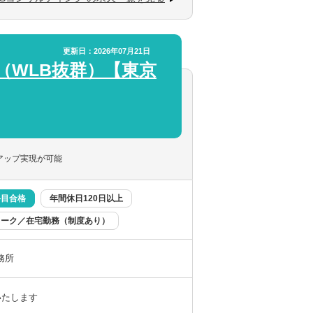
更新日：2026年07月21日
（WLB抜群）【東京
ズにお応えできるサービスラインナップがあり
対応できるサービスを広げていってくださ
アップ実現が可能
科目合格
年間休日120日以上
ワーク／在宅勤務（制度あり）
務所
いたします