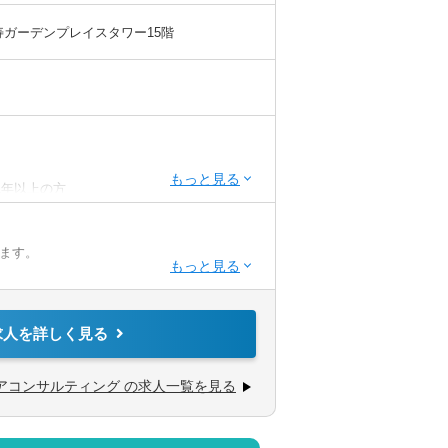
比寿ガーデンプレイスタワー15階
1年以上の方
記検定2級
STEP.2
STEP.2
ます。
の項目を選択
道府県を選択
の作成
求人を詳しく見る
業会社
金融機関
（現在社内にも複数名おり、週2回程度定時
アコンサルティング の求人一覧を見る
。