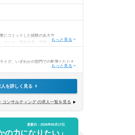
求人
助
果にコミットした経験のある方
あり
、マーケ・商品企画、営業企画など）の経験
／WEB面接（実績あり）
ライズ、いずれかの部門での配属となりま
に直接働きかけるコンサルティングを行いま
求人を詳しく見る
・コンサルティング の求人一覧を見る
やす」という当社のミッションに共感いただけ
本質的な課題解決を行えるような仕事に就き
更新日：2026年06月17日
かの力になりたい」
だけでなく、仕事を自己実現の手段として、