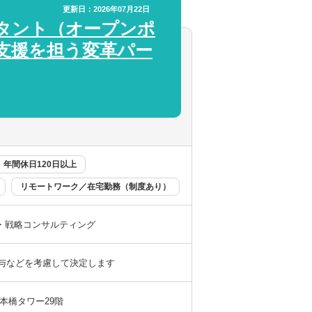
選択してください
選択してください
更新日：2026年07月22日
タント（オープンポ
支援を担う変革パー
コンサルティング業務にも従事出来る環境で
ため、若く勢いのある経営者とお付き合い
力を入れていることも特徴のひとつです。
なマーケティングで毎年40％増の成長をと
年間休日120日以上
リモートワーク／在宅勤務（制度あり）
せて使用しています。
・戦略コンサルティング
以上
給与などを考慮して決定します
／時差出勤（制度あり）
日本橋タワー29階