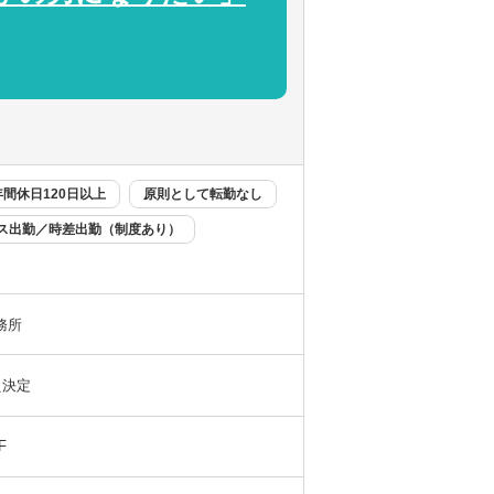
や社会課題の解決に取り組みたいと考えてい
/地方創生/エネルギー自給自足といったテー
です。
年間休日120日以上
原則として転勤なし
ス出勤／時差出勤（制度あり）
務所
え決定
F