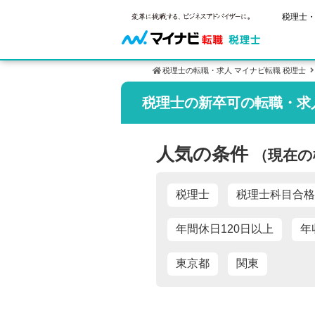
税理士・
税理士の転職・求人 マイナビ転職 税理士
税理士の新卒可の転職・求
ご状況別
税理士試
保有資格
年齢別転職
受験資格・
税理士の転
人気の条件
（現在の
はじめての
試験科目の
税理士科目
サービス紹介
転職お役立ち情報
業界情報
求人情報
2回目以降
税理士試験
税理士
税理士科目合格
年間休日120日以上
年
東京都
関東