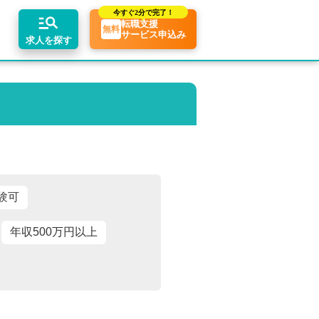
今すぐ
2分で完了！
転職支援
無料
サービス申込み
求人を探す
ちコンテンツ
リアアドバイザーの紹介
業界トピックス
エリア別求人情報
転職相談会・セミナー
転職お役立ち情報
業界情報の記事一覧
関東・首都圏
介求人例
転職成功ノウハウ
税理士用語辞典
関西
税理士・科目合格者の転職Q&A
東海
験可
年収500万円以上