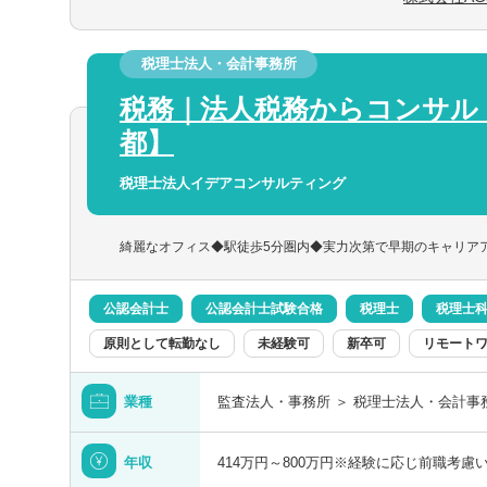
調整）
栃木県
■株価算定
■組織再編や事業承継に係る業務
埼玉県
税理士法人・会計事務所
税務｜法人税務からコンサル
▽それ以外にも
東京都
■IPO支援
都】
■M&Aに関わる支援等、経営課題のニー
ます。
税理士法人イデアコンサルティング
まずは税務に関わる部分を中心に、徐々に
綺麗なオフィス◆駅徒歩5分圏内◆実力次第で早期のキャリア
い！
富山県
公認会計士
公認会計士試験合格
税理士
税理士
原則として転勤なし
未経験可
新卒可
リモート
福井県
業種
監査法人・事務所 ＞ 税理士法人・会計事
長野県
年収
414万円～800万円※経験に応じ前職考慮