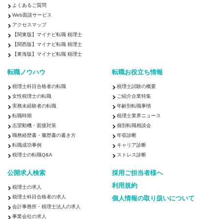
よくあるご質問
Web面談サービス
アクセスマップ
【関東版】マイナビ転職 税理士
【関西版】マイナビ転職 税理士
【東海版】マイナビ転職 税理士
転職ノウハウ
転職お役立ち情報
税理士科目合格者の転職
税理士試験の概要
女性税理士の転職
ご紹介企業特集
実務未経験者の転職
年齢別転職事情
転職時期
税理士業界ニュース
志望動機・面接対策
個別転職相談会
職務経歴書・履歴書の書き方
年収診断
転職成功事例
キャリア診断
税理士の転職Q&A
ストレス診断
公開求人検索
採用ご担当者様へ
利用規約
税理士の求人
税理士科目合格者の求人
個人情報の取り扱いについて
会計事務所・税理士法人の求人
事業会社の求人