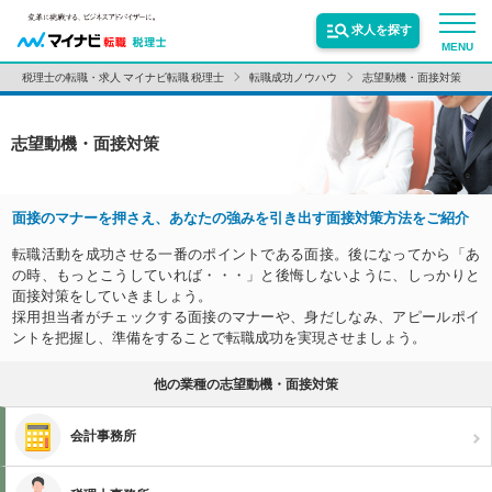
求人を探す
MENU
税理士の転職・求人 マイナビ転職 税理士
転職成功ノウハウ
志望動機・面接対策
サービス紹介
志望動機・面接対策
転職お役立ち情報
面接のマナーを押さえ、あなたの強みを引き出す面接対策方法をご紹介
転職活動を成功させる一番のポイントである面接。後になってから「あ
業界情報
の時、もっとこうしていれば・・・」と後悔しないように、しっかりと
面接対策をしていきましょう。
採用担当者がチェックする面接のマナーや、身だしなみ、アピールポイ
求人情報
ントを把握し、準備をすることで転職成功を実現させましょう。
他の業種の志望動機・面接対策
会計事務所