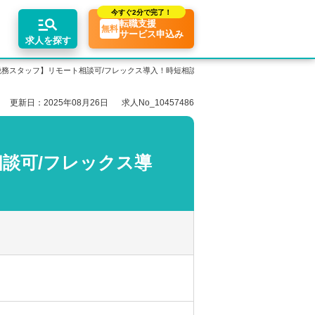
今すぐ
2分で完了！
転職支援
無料
サービス申込み
求人を探す
務スタッフ】リモート相談可/フレックス導入！時短相談◎
更新日：2025年08月26日
求人No_10457486
エリア別求人情報
ちコンテンツ
業界トピックス
リアアドバイザーの紹介
転職相談会・セミナー
関東・首都圏
転職お役立ち情報
業界情報の記事一覧
談可/フレックス導
介求人例
関西
転職成功ノウハウ
税理士用語辞典
東海
税理士・科目合格者の転職Q&A