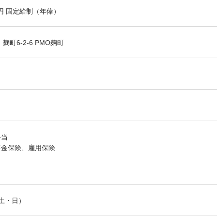
万円 固定給制（年俸）
町6-2-6 PMO麹町
手当
年金保険、雇用保険
土・日）