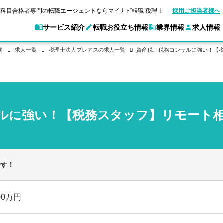
科目合格者専門の転職エージェントならマイナビ転職 税理士
採用ご担当者様へ
サービス紹介
転職お役立ち情報
業界情報
求人情報
索
求人一覧
税理士法人プレアスの求人一覧
資産税、税務コンサルに強い！【税
別求人情報
業界別求人情報
転職ガイド
験情報
企業情報
転職活動お役立
マイナビ転職 税理士とは？
ご利用ガイド
キャ
アクセスマップ
Web面談サービス
個別
職
実名公開企業一覧
ポイント
申し込み手順
女性税理士の転職
ご紹介企業特集
キャリア診断
ルに強い！【税務スタッフ】リモート相
転職成功事例
非公開求人とは？
ご紹
合格の転職
会計事務所・税理士法人への転職
転職の方へ
一覧と概要
科目合格者の転職
年収診断
よくあるご質問
コンサルティングファームへの転職
の転職の方へ
合格後の流れ
未経験分野への転職
ストレス診断
一般企業・事業会社への転職
です！
00万円