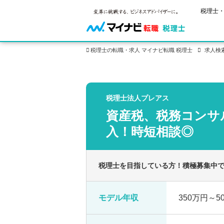
税理士・
税理士の転職・求人 マイナビ転職 税理士
求人検
保有資格
ご状況別
税理士試
税理士法人プレアス
税理士の転
年齢別転職
受験資格・
資産税、税務コンサ
税理士科目
はじめての
試験科目の
転職お役立ち情報
サービス紹介
業界情報
入！時短相談◎
2回目以降
税理士試験
求人情報
税理士を目指している方！積極募集中
モデル年収
350万円～5