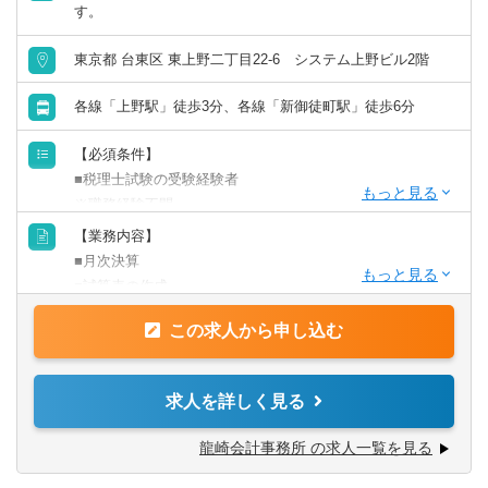
す。
東京都 台東区 東上野二丁目22-6 システム上野ビル2階
各線「上野駅」徒歩3分、各線「新御徒町駅」徒歩6分
【必須条件】
■税理士試験の受験経験者
※職務経験不問
※新卒・第二新卒の方、歓迎いたします
【業務内容】
■月次決算
【求める人物像】
■試算表の作成
■誰とでも円滑にコミュニケーションをとれる方
■給与計算
■意欲はあるが経験がないのが不安な方
この求人から申し込む
■各種申告書作成
■接客業経験者の方（事務系の仕事が未経験で来られた方が
■巡回業務
たくさん事務所内にいます）
■医療法人の申請
求人を詳しく見る
■新しい物事にチャレンジしたい方
※コンサルティング業務を覚え、医療法人の申請など書類
も作れるようになるには5年は最低かかります。
龍崎会計事務所 の求人一覧を見る
（担当件数目安：半年終了後 0件、1年目終了時 約2件、2
年目終了時 約5件）