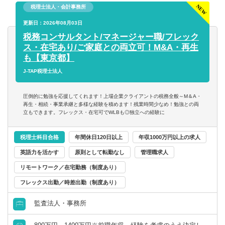
税理士法人・会計事務所
※入社後にクライアントとはLINE WORKSでのやり取りが
あります。
更新日：2026年08月03日
税務コンサルタント/マネージャー職/フレック
同社は働きやすい環境づくりに力を入れています。一方
ス・在宅あり/ご家庭との両立可！M&A・再生
で、業務中は単なる作業ではなく、思考力や主体性が求め
も【東京都】
られる場面も多く、やりがいを感じられる仕事です。
J-TAP税理士法人
【使用ソフト】
圧倒的に勉強を応援してくれます！上場企業クライアントの税務全般～M＆A・
■弥生
再生・相続・事業承継と多様な経験を積めます！残業時間少なめ！勉強との両
立もできます。フレックス・在宅可でWLBも◎独立への経験に
■達人
税理士科目合格
年間休日120日以上
年収1000万円以上の求人
英語力を活かす
原則として転勤なし
管理職求人
リモートワーク／在宅勤務（制度あり）
フレックス出勤／時差出勤（制度あり）
監査法人・事務所