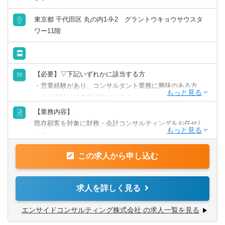
東京都 千代田区 丸の内1-9-2 グラントウキョウサウスタ
ワー11階
【必要】▽下記いずれかに該当する方
・営業経験があり、コンサルタント業務に興味のある方
・金融機関にて営業経験がある方
（中小企業をクライアントにしていると尚可）
【業務内容】
・経営企画経験のある方
既存顧客を対象に財務・会計コンサルティングをお任せし
・経理経験のある方
ます。
【歓迎】
この求人から申し込む
【具体的には】
・各種資格をお持ちの方
・資金繰りの管理
（簿記・中小企業診断士・ファイナンシャルプランナー・
・利益管理
求人を詳しく見る
公認会計士）
・財務状況改善のための資金調達（融資の借り換えやリス
ケジュールなど）
エンサイドコンサルティング株式会社 の求人一覧を見る
・事業計画の見直しや策定支援