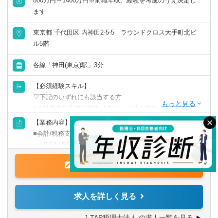
800万円～1400万円※前職年収、経験を考慮のうえ決定し
ます
東京都 千代田区 内神田2-5-5 ラウンドクロス大手町北ビ
ル5階
各線「神田(東京)駅」3分
【必須経験スキル】
▽下記のいずれにも該当する方
■会計事務所実務経験3～5年以上（法人税申告書作成経験必
須）
【業務内容】
■税理士試験の3科目合格者以上（簿財+法人or消費or相続）
■会計/税務支援（継続）
or公認会計士
・USGAAP/IFRS対応/連結を含む決算業務
・各種任意/法定監査
【歓迎要件】
この求人から申し込む
・税務顧問（税務相談）
■金融業界経験のある方
・法人税/消費税/償却資産税の申告代行
・入出金、記帳、給与計算等事務代行
求人を詳しく見る
検索する
クリア
【求める人材】
・資産税（相続対策）コンサルティング
■ 謙虚さと素直さがある方（コミュニケーションと協力）
J-TAP税理士法人 の求人一覧を見る