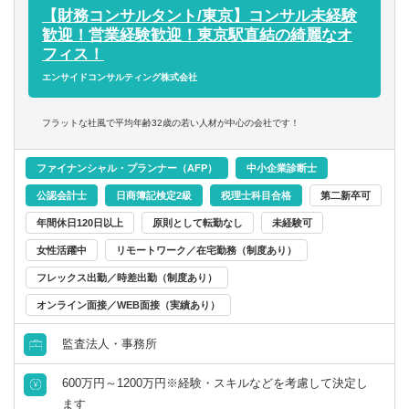
【財務コンサルタント/東京】コンサル未経験
【得られる経験や知識】
歓迎！営業経験歓迎！東京駅直結の綺麗なオ
■上場企業・大企業の高度な税務スキル
フィス！
■クライアントを一貫して担当する経験
エンサイドコンサルティング株式会社
■領域ごとでクライアントを区切らないため、税務の専門家
として幅広い知見が得られる
フラットな社風で平均年齢32歳の若い人材が中心の会社です！
■長期的なキャリア形成
ファイナンシャル・プランナー（AFP）
中小企業診断士
公認会計士
日商簿記検定2級
税理士科目合格
第二新卒可
年間休日120日以上
原則として転勤なし
未経験可
女性活躍中
リモートワーク／在宅勤務（制度あり）
フレックス出勤／時差出勤（制度あり）
オンライン面接／WEB面接（実績あり）
監査法人・事務所
600万円～1200万円※経験・スキルなどを考慮して決定し
ます