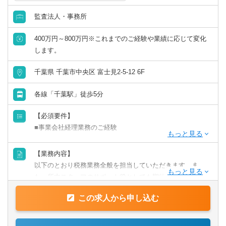
監査法人・事務所
英語力を活かす
400万円～800万円※これまでのご経験や業績に応じて変化
中国語を活かす
します。
その他語学を活かす
千葉県 千葉市中央区 富士見2-5-12 6F
各線「千葉駅」徒歩5分
【必須要件】
■事業会社経理業務のご経験
【歓迎要件】
【業務内容】
■後輩指導（マネジメント）のご経験
以下のとおり税務業務全般を担当していただきます。ま
■税理士科目合格/簿記等の資格をお持ちの方
た、所内スタッフのサポート役としても期待しておりま
す。
【求める人物像】
この求人から申し込む
【具体的には】
■チャレンジ精神がある
業務は多岐に渡り、コンサルティング業務（30～50件程
税理士事務所での仕事をお客様に対する「サービス」とし
度）や資産税・相続案件（年間10件以上）にも力を入れて