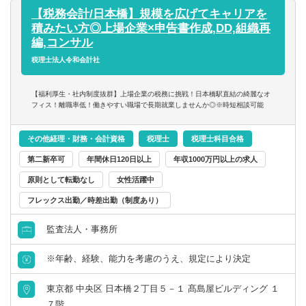
ができます。
【税務会計/日本橋】規模を広げてキャリアを
積みたい方◎上場企業×申告書作成,DD,組織再
編,コンサル
税理士法人令和会計社
【福利厚生・社内制度抜群】上場企業の税務に挑戦！日本橋駅直結の綺麗なオ
フィス！離職率低！働きやすい職場で長期就業しませんか◎※時短相談可能
その他経理・財務・会計資格
税理士
税理士科目合格
第二新卒可
年間休日120日以上
年収1000万円以上の求人
原則として転勤なし
女性活躍中
フレックス出勤／時差出勤（制度あり）
監査法人・事務所
※年齢、経験、能力を考慮のうえ、規定により決定
東京都 中央区 日本橋２丁目５－１ 髙島屋ビルディング １
７階