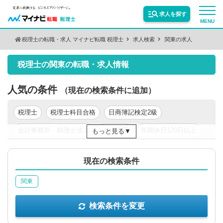
求人を探す
MENU
税理士の転職・求人 マイナビ転職 税理士
求人検索
関東の求人
検索条件を変更
サービス紹介
税理士の関東の転職・求人情報
保有資格
絞り込む
転職お役立ち情報
人気の条件
（現在の検索条件に追加）
税理士
税理士科目合格
日商簿記検定2級
絞り込む
業種
業界情報
会計事務所・税理士法人
未経験可
年間休日120日以上
もっと見る
新卒可
年収200万円以上
年収300万円以上
求人情報
職種
絞り込む
現在の検索条件
年収400万円以上
年収500万円以上
東京都
関東
絞り込む
勤務地
検索条件を変更