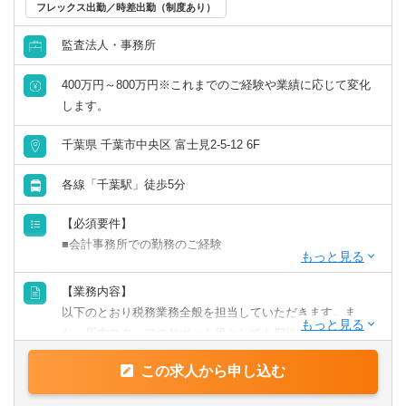
フレックス出勤／時差出勤（制度あり）
リモートワーク／在宅勤務（制度あり）
監査法人・事務所
年間休日120日以上
400万円～800万円※これまでのご経験や業績に応じて変化
します。
原則として転勤なし
千葉県 千葉市中央区 富士見2-5-12 6F
フレックス出勤／時差出勤（制度あり）
各線「千葉駅」徒歩5分
募集・採用情報
【必須要件】
■会計事務所での勤務のご経験
新卒可
【歓迎要件】
【業務内容】
未経験可
■後輩指導（マネジメント）のご経験
以下のとおり税務業務全般を担当していただきます。ま
■税理士科目合格/簿記等の資格をお持ちの方
た、所内スタッフのサポート役としても期待しておりま
年収1000万円以上の求人
す。
【求める人物像】
この求人から申し込む
【具体的には】
■チャレンジ精神がある
5名以上募集の求人
業務は多岐に渡り、コンサルティング業務（30～50件程