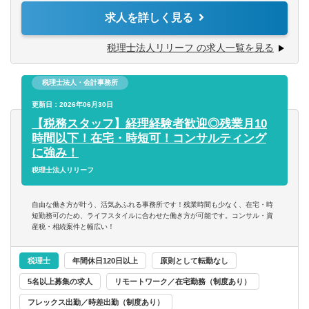
税理士事務所での仕事をお客様に対する「サービス」とし
度）や資産税・相続案件（年間10件以上）にも力を入れて
求人を詳しく見る
て捉えられる
います。
第二新卒可
■コツコツ努力できる
チャレンジ意欲のある方には、やってみたい業務を積極的
税理士法人リリーフ の求人一覧を見る
■明るい、人と話すのが好き、事務作業が好き、数字にこだ
にお任せ致します！
託児所・育児補助
わる
■税務相談、各種コンサルティング
■ゆくゆくは経営層として活躍していきたいという意欲をお
税理士法人・会計事務所
■資産税業務
エグゼクティブクラスの求人
持ちの方
■各種申告書作成、確定申告業務
更新日：2026年06月30日
■決算業務、年末調整
【税務スタッフ】経理経験者歓迎◎残業月10
海外赴任の機会あり
※仕事に対する意欲や、上昇志向のある方、大歓迎です！
■関与先への報告
時間以下！在宅・時短可！コンサルティング
人間性を重視しながら採用しているので、たとえ税務の経
■新規顧客開拓 etc.
に強み！
験が浅くても、意欲がある方はぜひ一度ご応募ください！
MBAホルダー募集
税理士法人リリーフ
【主な使用ソフト】
有形商材の求人
マネーフォワード、freee、弥生、達人、TKC
自由な働き方が叶う、活気あふれる事務所です！残業時間も少なく、在宅・時
※その他お客様や職員の要望により導入する可能性あり
短勤務可のため、ライフスタイルに合わせた働き方が可能です。コンサル・資
産税・相続案件と幅広い！
管理職求人
税理士
年間休日120日以上
原則として転勤なし
オンライン面接／WEB面接（実績あり）
5名以上募集の求人
リモートワーク／在宅勤務（制度あり）
語学
フレックス出勤／時差出勤（制度あり）