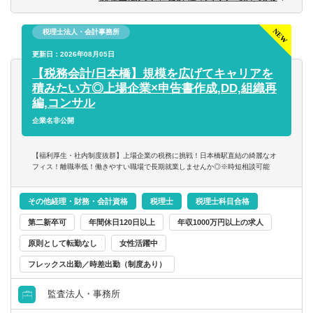
※税務関連の業務100％となります。
税理士法人・会計事務所
【同社で働くポイント】
・大手・上場企業の税務を経験することができます。
更新日：2026年08月05日
・一部ではなくクライアントの税務に一環して携わること
【税務会計/日本橋】規模を広げてキャリアを
ができます。
積みたい方◎上場企業×申告書作成,DD,組織再
編,コンサル
企業名非公開
【福利厚生・社内制度抜群】上場企業の税務に挑戦！日本橋駅直結の綺麗なオ
フィス！離職率低！働きやすい職場で長期就業しませんか◎※時短相談可能
その他経理・財務・会計資格
税理士
税理士科目合格
第二新卒可
年間休日120日以上
年収1000万円以上の求人
原則として転勤なし
女性活躍中
フレックス出勤／時差出勤（制度あり）
監査法人・事務所