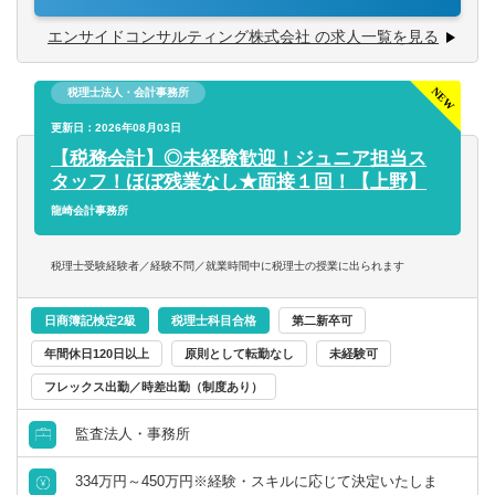
ケジュールなど）
エンサイドコンサルティング株式会社 の求人一覧を見る
・事業計画の見直しや策定支援
税理士法人・会計事務所
【将来のキャリアパス】
・財務コンサルタントとしてエキスパートを目指す
更新日：2026年08月03日
・税務コンサル領域にもチャレンジ
【税務会計】◎未経験歓迎！ジュニア担当ス
・新規事業立ち上げのためのシステム等に携わる
タッフ！ほぼ残業なし★面接１回！【上野】
あなたのやる気次第で様々なチャレンジができます！
龍崎会計事務所
税理士受験経験者／経験不問／就業時間中に税理士の授業に出られます
日商簿記検定2級
税理士科目合格
第二新卒可
年間休日120日以上
原則として転勤なし
未経験可
フレックス出勤／時差出勤（制度あり）
監査法人・事務所
334万円～450万円※経験・スキルに応じて決定いたしま