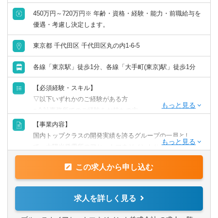
450万円～720万円※ 年齢・資格・経験・能力・前職給与を
優遇・考慮し決定します。
東京都 千代田区 千代田区丸の内1-6-5
各線「東京駅」徒歩1分、各線「大手町(東京)駅」徒歩1分
【必須経験・スキル】
▽以下いずれかのご経験がある方
■会計事務所でのご経験をお持ちの方
■法律事務所でのご経験をお持ちの方
【事業内容】
■事業会社での経理・財務のご経験をお持ちの方
国内トップクラスの開発実績を誇るグループの一員とし
■金融機関（銀行、証券、資産運用など）でのご経験をお持
て、太陽光発電所のアセットマネジメントサービスを提供
ちの方
する同社。再生可能エネルギーへの関心が高まる中、当社
■再生可能エネルギー関係でのご経験をお持ちの方
この求人から申し込む
への依頼も増加傾向にあり、安定した成長を続けていま
す。基礎からしっかり学べる教育体制が整っており、様々
【歓迎経験・スキル】
なメンバーが多数活躍中。
求人を詳しく見る
■普通自動車免許（AT限定可）
今後のさらなる事業拡大を見据え、当社を支える事務スタ
ッフを募集することとなりました。