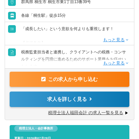
群馬県 桐生市 桐生市東1丁目13番39号
各線「桐生駅」徒歩15分
「成長したい」という意欲を何よりも重視します！
【必須条件】
・特になし
税務監査担当者と連携し、クライアントへの税務・コンサ
ルティングを円滑に進めるためのサポート業務をお任せい
【歓迎条件】
たします。
・日商簿記検定３級以上／Word及びExcelなど基本PCスキ
入社後は、実務を通して学ぶOJT研修からスタート。経験
ル
この求人から申し込む
豊富な代表や先輩社員が、あなたの習熟度に合わせて業務
の基礎から応用まで丁寧に指導します。
専門知識がなくても、着実にスキルを身につけられる環境
求人を詳しく見る
なので、未経験の方でも安心してキャリアをスタートでき
ます。
税理士法人福田会計 の求人一覧を見る
【具体的には】
税理士法人・会計事務所
■税務監査担当のパートナーとして、サポート業務全般をお
任せします。
更新日：2026年07月28日