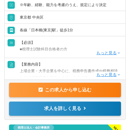
※年齢、経験、能力を考慮のうえ、規定により決定
東京都 中央区
各線「日本橋(東京)駅」徒歩1分
【必須】
■税理士試験科目合格者の方
【歓迎】
【業務内容】
■監査法人にて実務経験のある方
上場企業・大手企業を中心に、税務申告書作成や税務相談
■会計事務所にて実務経験のある方
などの税務業務を担当します。クライアントに寄り添いな
■事業会社経理にて実務経験のある方
がら、幅広い税務経験を積むことができます。
この求人から申し込む
【業務詳細】
■税金計算
求人を詳しく見る
■各種税務申告書作成
■年末調整、確定申告業務
■法人設立に関する手続き及び届出
税理士法人・会計事務所