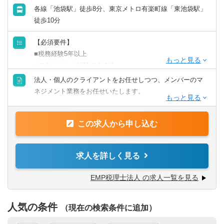
◎ファンド運営に係る管理業務全般及び会計業務支援（キ
各線「池袋駅」徒歩8分、東京メトロ有楽町線「東池袋駅」
ャッシュフロー管理、支払指図）
徒歩10分
◎発電所の維持・修繕の管理、保険請求業務、現地視察
◎コンプライアンス遵守に必要な各種情報の管理
【必須要件】
◎私募ファンド組成（各種デューデリジェンス、アクイジ
■税務経験5年以上
ション業務）
■マネジメント経験のある方
■基本的なパソコン操作（WordやExcel）
法人・個人のクライアントをお任せしつつ、メンバーのマ
【入社後の流れ】
ネジメント業務をお任せいたします。
これまでの経験やスキルに応じて業務スタート。
【歓迎要件】
ご自身の経験を活かしながら、先輩社員と2~3名のペアを組
■税理士有資格／税理士試験の科目合格者
（具体的な業務）
み様々な案件を担当していただきます。
■Uターン、Iターン
この求人から申し込む
■法人や個人の決算、申告業務
将来的には、アセットマネジメント業務全般を担う方とし
■経営コンサルティング業務
て、より裁量の大きな業務にも携わっていただきます。
■年末調整や確定申告の書類作成などの実務のサポート
求人を詳しく見る
■メンバーとの1on1やミーティング
■人事評価の運用
EMP税理士法人 の求人一覧を見る
■拠点拡大に伴う組織ビルディングとメンバーの育成・指導
■経営シミュレーションシートの作成・決算予測シートの作
人気の条件
成など。
（現在の検索条件に追加）
マネジメント業務は全体業務の5～6割程度を想定していま