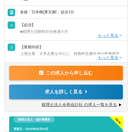
各線「日本橋(東京)駅」徒歩1分
【必須】
■税理士試験科目合格者の方
【歓迎】
【業務内容】
■監査法人にて実務経験のある方
上場企業・大手企業を中心に、税務申告書作成や税務相談
■会計事務所にて実務経験のある方
などの税務業務を担当します。クライアントに寄り添いな
■事業会社経理にて実務経験のある方
がら、幅広い税務経験を積むことができます。
この求人から申し込む
【業務詳細】
■税金計算
求人を詳しく見る
■各種税務申告書作成
■年末調整、確定申告業務
税理士法人令和会計社 の求人一覧を見る
■法人設立に関する手続き及び届出
■税務デューデリジェンス
税理士法人・会計事務所
■税務相談、コンサルティング業務（連結納税や組織再編
等）
更新日：2026年08月04日