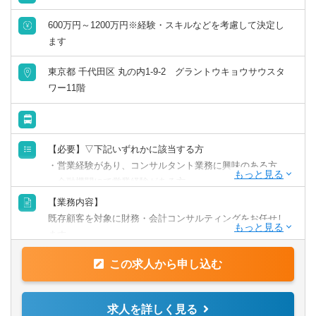
600万円～1200万円※経験・スキルなどを考慮して決定し
ます
東京都 千代田区 丸の内1-9-2 グラントウキョウサウスタ
ワー11階
【必要】▽下記いずれかに該当する方
・営業経験があり、コンサルタント業務に興味のある方
・金融機関にて営業経験がある方
（中小企業をクライアントにしていると尚可）
【業務内容】
・経営企画経験のある方
既存顧客を対象に財務・会計コンサルティングをお任せし
・経理経験のある方
ます。
【歓迎】
この求人から申し込む
【具体的には】
・各種資格をお持ちの方
・資金繰りの管理
（簿記・中小企業診断士・ファイナンシャルプランナー・
・利益管理
求人を詳しく見る
公認会計士）
・財務状況改善のための資金調達（融資の借り換えやリス