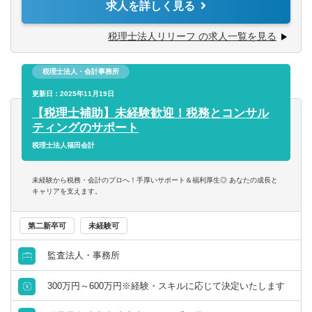
求人を詳しく見る
て捉えられる
います。
■コツコツ努力できる
チャレンジ意欲のある方には、やってみたい業務を積極的
税理士法人リリーフ の求人一覧を見る
■明るい、人と話すのが好き、事務作業が好き、数字にこだ
にお任せ致します！
わる
■税務相談、各種コンサルティング
■ゆくゆくは経営層として活躍していきたいという意欲をお
税理士法人・会計事務所
■資産税業務
持ちの方
■各種申告書作成、確定申告業務
更新日：2025年11月19日
■決算業務、年末調整
【税理士補助】未経験歓迎！税務とコンサル
※仕事に対する意欲や、上昇志向のある方、大歓迎です！
■関与先への報告
ティングのサポート
人間性を重視しながら採用しているので、たとえ税務の経
■新規顧客開拓 etc.
税理士法人福田会計
験が浅くても、意欲がある方はぜひ一度ご応募ください！
【主な使用ソフト】
未経験から税務・会計のプロへ！手厚いサポート＆福利厚生◎ あなたの成長と
マネーフォワード、freee、弥生、達人、TKC
キャリアを支えます。
※その他お客様や職員の要望により導入する可能性あり
第二新卒可
未経験可
監査法人・事務所
300万円～600万円※経験・スキルに応じて決定いたします