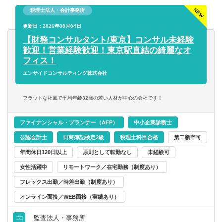
税理士法人・会計事務所
【将来のキャリアパス】
・財務コンサルタントとしてエキスパートを目指す
更新日：2026年08月04日
・税務コンサル領域にもチャレンジ
【財務コンサルタント/東京】コンサル未経験
・新規事業立ち上げのためのシステム等に携わる
歓迎！営業経験歓迎！東京駅直結の綺麗なオ
あなたのやる気次第で様々なチャレンジができます！
フィス！
エンサイドコンサルティング株式会社
フラットな社風で平均年齢32歳の若い人材が中心の会社です！
ファイナンシャル・プランナー（AFP）
中小企業診断士
公認会計士
日商簿記検定2級
税理士科目合格
第二新卒可
年間休日120日以上
原則として転勤なし
未経験可
女性活躍中
リモートワーク／在宅勤務（制度あり）
フレックス出勤／時差出勤（制度あり）
オンライン面接／WEB面接（実績あり）
監査法人・事務所