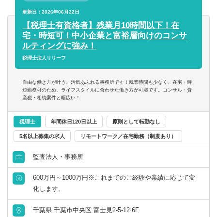
岐阜県
静岡県
■中小企業様の経営支援として、独自の商品を用いて、「ど
更新日：2026年06月22日
財務／管理会計
こに手を打てば利益が出るのか」と「どうすればお金を残
【税理士有資格者】残業月10時間以下！在
愛知県
三重県
せるのか」また「正しい経営とは何か」を経営者に指導を
宅・時短可！中小企業と富裕層向けのコンサ
してきます。
事務／秘書
ルティングに強み！
関西
弊社独自の商品知識さえ覚えてしまえば、お客様から喜ば
税理士法人リリーフ
れるご提案ができる仕組みが構築されており、未経験でも
管理部門アシスタント
入社後半年で担当を持ち始め、早い段階から顧客経営支援
滋賀県
京都府
自由な働き方が叶う、活気あふれる事務所です！残業時間も少なく、在宅・時
の実績を築けます。
短勤務可のため、ライフスタイルに合わせた働き方が可能です。コンサル・資
事務／アシスタント
産税・相続案件と幅広い！
もちろんOJTや研修もしっかり行いますのでご安心くださ
大阪府
兵庫県
い。「中小企業の経営支援をしたい」という強い気持ちさ
えあれば、必ず成長できる環境です。
税理士
年間休日120日以上
原則として転勤なし
奈良県
和歌山県
5名以上募集の求人
リモートワーク／在宅勤務（制度あり）
【具体的には】
■数字が苦手な社長でも理解できるようにグラフや図を多用
監査法人・事務所
中国・四国
した月次決算や経営計画書を作成します。お客様からの紹
600万円～1000万円※これまでのご経験や業績に応じて変
介のみで純増出来ているため、新規契約獲得のための営業
鳥取県
島根県
化します。
活動は行いません。
岡山県
広島県
千葉県 千葉市中央区 富士見2-5-12 6F
【組織環境】