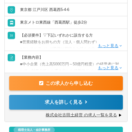
会計事務所・税理士法人
東京都 江戸川区 西葛西5-4-6
群馬県
埼玉県
金融専門職
東京メトロ東西線「西葛西駅」徒歩2分
千葉県
東京都
【必須要件】▽下記いずれかに該当する方
すべて選択する
神奈川県
■営業経験をお持ちの方（法人・個人問わず）
■コンサルティング業務に興味をお持ちの方
投資銀行系業務
■中小企業経営者相手に仕事をしたことがある方
北陸・甲信越
【業務内容】
■税理士
■中小企業（売上高5000万円～50億円程度）の経営者に対
投資事業
して、財務分析から導き出した経営アドバイスをし、経営
新潟県
富山県
【求める人物像】
者の想いの実現をサポートします。
経営／企画／管理／事務
■「日本中の中小企業を元気にする」という理念に共感頂け
この求人から申し込む
石川県
福井県
る方
■年商規模1億円～10億円以下のお客様が中心。「社員の給
■数字に抵抗感のない方
すべて選択する
与や賞与を上げていきたい」「労働環境を改善してきた
求人を詳しく見る
※同社従業員の50%以上は業界未経験者です。
山梨県
長野県
い」と思っている経営者が多いのも特徴で、経営改善が社
員の働きやすさと生活力向上に直結することも多く、やり
経理／財務／管理会計
株式会社古田土経営 の求人一覧を見る
がいを感じられます。
東海
経理
税理士法人・会計事務所