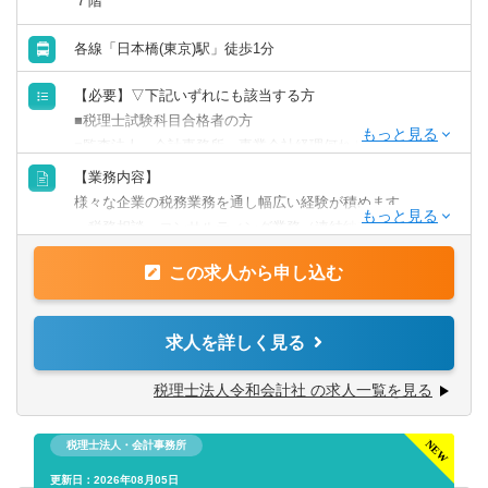
７階
各線「日本橋(東京)駅」徒歩1分
【必要】▽下記いずれにも該当する方
■税理士試験科目合格者の方
■監査法人、会計事務所、事業会社経理何れかの経験を有す
る方となります。
【業務内容】
【歓迎】
様々な企業の税務業務を通し幅広い経験が積めます。
■税理士資格保有者
・税務相談、コンサルティング業務（連結納税や組織再編
■官報合格者
等）
この求人から申し込む
・税務デューデリジェンス
・税金計算
・各種税務申告書作成
求人を詳しく見る
・年末調整、確定申告業務
・法人設立に関する手続き及び届出
税理士法人令和会計社 の求人一覧を見る
【同社で働くポイント】
税理士法人・会計事務所
・大手・上場企業の税務を経験することができます。
・一部ではなくクライアントの税務に一環して携わること
更新日：2026年08月05日