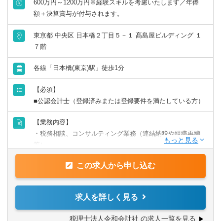
600万円～1200万円※経験スキルを考慮いたします／年俸
額＋決算賞与が付与されます。
東京都 中央区 日本橋２丁目５－１ 髙島屋ビルディング １
７階
各線「日本橋(東京)駅」徒歩1分
【必須】
■公認会計士（登録済みまたは登録要件を満たしている方）
【業務内容】
・税務相談、コンサルティング業務（連結納税や組織再編
等）
・税金計算
この求人から申し込む
・各種税務申告書作成
・年末調整、確定申告業務
・法人設立に関する手続き及び届出
求人を詳しく見る
・M＆A業務（税務DD等）
様々な企業の税務業務を通し幅広い経験が積めます。
税理士法人令和会計社 の求人一覧を見る