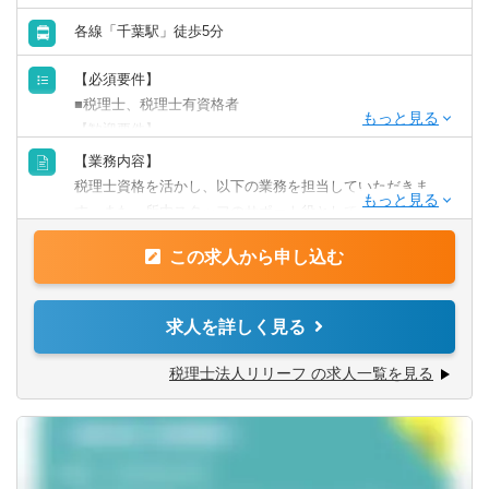
■コンサルティングファームのようにプロジェクト単位で動
各線「千葉駅」徒歩5分
山口県
徳島県
くわけではなく、
1社に対し自分1人担当になります。お客様の課題はチーム
【必須要件】
で解決していきます。（1チーム5～6名体制）
香川県
愛媛県
■税理士、税理士有資格者
専門的な知識を要する場合は、専門の担当をアサインしま
【歓迎要件】
すので、深いところまで経営課題解決にコミットできま
高知県
■後輩指導（マネジメント）のご経験
【業務内容】
す。
■会計事務所での勤務のご経験
税理士資格を活かし、以下の業務を担当していただきま
■事業会社経理業務のご経験
九州・沖縄
す。また、所内スタッフのサポート役としても期待してお
【教育体制】
ります。
入社後は3か月間の研修を受けます。コンサルタントとして
【求める人物像】
この求人から申し込む
【具体的には】
の知識・コミュニケーション力を問う試験に合格した後、
福岡県
佐賀県
■チャレンジ精神がある
業務は多岐に渡り、コンサルティング業務（30～50件程
顧客のアサインが始まります。最初は先輩社員と一緒に顧
税理士事務所での仕事をお客様に対する「サービス」とし
度）や資産税・相続案件（年間10件以上）にも力を入れて
客を担当し、資料作成の補助や訪問同行など、OJTで実務
長崎県
熊本県
求人を詳しく見る
て捉えられる
います。
を学びます。その他、会計・保険・労務・システムなど
■コツコツ努力できる
チャレンジ意欲のある方には、やってみたい業務を積極的
様々なテーマの勉強会に参加したり、eラーニングで自習し
税理士法人リリーフ の求人一覧を見る
■明るい、人と話すのが好き、事務作業が好き、数字にこだ
大分県
宮崎県
にお任せ致します！
て、キャッチアップしていくことができます。未経験の方
わる
■税務相談、各種コンサルティング
でも活躍しており、お互いにフォローしあう社風です。
■ゆくゆくは経営層として活躍していきたいという意欲をお
■資産税業務
※入社1年後には、月次決算書作成を約10社、訪問を約7社
鹿児島県
沖縄県
持ちの方
■各種申告書作成、確定申告業務
ご担当いただくイメージです。
■決算業務、年末調整