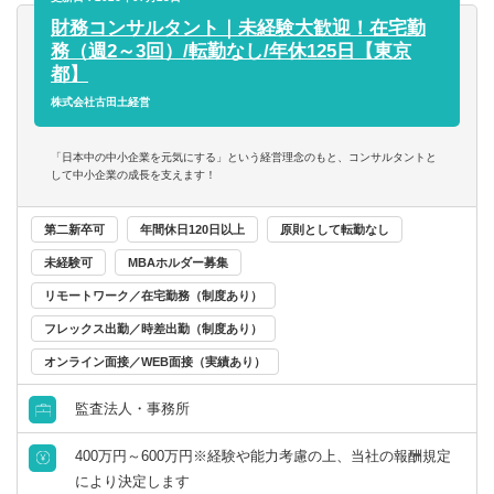
・サービス提供に必要な各種データの作成
財務コンサルタント｜未経験大歓迎！在宅勤
・法令遵守体制の構築支援
務（週2～3回）/転勤なし/年休125日【東京
・総務・経理部門の組織設計に関するコンサルティング
都】
・業務プロセスにおける課題の修正指導
株式会社古田土経営
コンサルタント／監査法人／士業関連
税理士
会計事務所・税理士法人
北海道・東北
「日本中の中小企業を元気にする」という経営理念のもと、コンサルタントと
すべて選択する
して中小企業の成長を支えます！
税理士科目合格
コンサルティングファーム
北海道
青森県
戦略・業務・会計コンサルタント
第二新卒可
年間休日120日以上
原則として転勤なし
日商簿記検定1級
事業会社
岩手県
宮城県
未経験可
MBAホルダー募集
経営・戦略コンサルタント
リモートワーク／在宅勤務（制度あり）
日商簿記検定2級
金融機関
秋田県
山形県
フレックス出勤／時差出勤（制度あり）
財務・会計・税務コンサルタント
日商簿記検定3級
福島県
オンライン面接／WEB面接（実績あり）
人事・組織コンサルタント
監査法人・事務所
関東
400万円～600万円※経験や能力考慮の上、当社の報酬規定
その他（コンサルタント）
茨城県
栃木県
により決定します