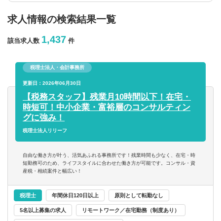
求人情報の検索結果一覧
年収を選択
1,437
該当求人数
件
以上
税理士法人・会計事務所
従業員数
更新日：2026年06月30日
【税務スタッフ】残業月10時間以下！在宅・
時短可！中小企業・富裕層のコンサルティン
以上
グに強み！
税理士法人リリーフ
フリーワード
自由な働き方が叶う、活気あふれる事務所です！残業時間も少なく、在宅・時
短勤務可のため、ライフスタイルに合わせた働き方が可能です。コンサル・資
産税・相続案件と幅広い！
企業名のみで検索
税理士
年間休日120日以上
原則として転勤なし
5名以上募集の求人
リモートワーク／在宅勤務（制度あり）
休日・働き方