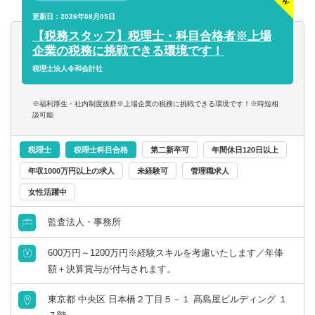
■税務デューデリジェンス
更新日：2026年08月05日
■税務相談、コンサルティング業務（連結納税や組織再編
【税務スタッフ】税理士・科目合格者※上場
等）
企業の税務に挑戦できる環境です！
【得られる経験や知識】
税理士法人令和会計社
■上場企業・大企業の高度な税務スキル
■クライアントを一貫して担当する経験
※福利厚生・社内制度抜群※上場企業の税務に挑戦できる環境です！※時短相
■領域ごとでクライアントを区切らないため、税務の専門家
談可能
として幅広い知見が得られる
■長期的なキャリア形成
税理士
税理士科目合格
第二新卒可
年間休日120日以上
年収1000万円以上の求人
未経験可
管理職求人
女性活躍中
監査法人・事務所
600万円～1200万円※経験スキルを考慮いたします／年俸
額＋決算賞与が付与されます。
東京都 中央区 日本橋２丁目５－１ 髙島屋ビルディング １