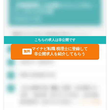
※5年後にはチームリーダーを目指していただきます！
※仕事に対する意欲や、上昇志向のある方、大歓迎です！
■関与先への報告
人間性を重視しながら採用しているので、たとえ税務の経
■新規顧客開拓 etc.
【当社の特徴・出来ること】
験が浅くても、意欲がある方はぜひ一度ご応募ください！
■中小企業の経営者に対して、金融知識を活かし、専門家と
【主な使用ソフト】
も協力しながら、総合的な経営支援をすることができま
マネーフォワード、freee、弥生、達人、TKC
す。
※その他お客様や職員の要望により導入する可能性あり
■会計・財務だけでなく、税務・労務・システムなどの専門
知識を身につけることができます。また業務を通じて経営
こちらの求人は非公開です
企画の経験を積むことができます。
マイナビ転職 税理士に登録して
無料
非公開求人を紹介してもらう