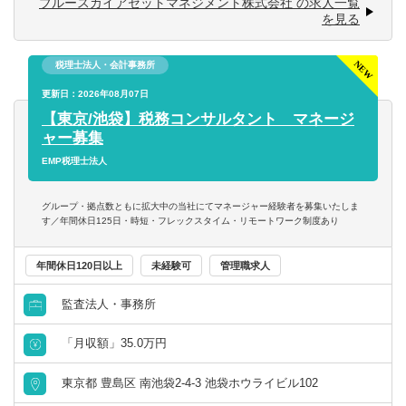
ブルースカイアセットマネジメント株式会社 の求人一覧
【求める人物像】
を見る
■柔軟な対応ができる方
【業務内容】
■周囲とのコミュニケーションが得意な方
太陽光発電所のアセットマネジメントに関する業務全般を
税理士法人・会計事務所
■新しい業務に意欲的に取り組める方
お任せします。ファンドの運営や資金管理などを担ってい
更新日：2026年08月07日
ただきます。
【東京/池袋】税務コンサルタント マネージ
ャー募集
【組織構成】
■13名（男女比＝4:6）
EMP税理士法人
【具体的には】
グループ・拠点数ともに拡大中の当社にてマネージャー経験者を募集いたしま
アセットマネジメント業務を円滑に進めるための業務全般
す／年間休日125日・時短・フレックスタイム・リモートワーク制度あり
をお任せします。
年間休日120日以上
未経験可
管理職求人
◎事業計画・予算の策定と稼働状況の分析・予実管理
監査法人・事務所
◎投資家、金融機関に対する事業実績の報告、運営方針に
関する提言と調整
「月収額」35.0万円
◎関係省庁、電力会社、会計事務所、地権者など発電所運
営を取り巻く一連の関係者との各種調整、届出、報告、交
東京都 豊島区 南池袋2-4-3 池袋ホウライビル102
渉に関する業務