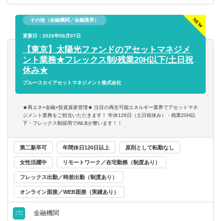
その他（金融機関／金融業界）
更新日：2026年08月07日
【東京】太陽光ファンドのアセットマネジメ
ント業務★フレックス制/残業20H以下/土日祝
休み★
ブルースカイアセットマネジメント株式会社
★再エネ×金融×投資資産管理★ 注目の再生可能エネルギー業界でアセットマネ
ジメント業務をご担当いただきます！ 年休126日（土日祝休み）・残業20H以
下・フレックス制採用でWLBが整います！！
第二新卒可
年間休日120日以上
原則として転勤なし
女性活躍中
リモートワーク／在宅勤務（制度あり）
フレックス出勤／時差出勤（制度あり）
オンライン面接／WEB面接（実績あり）
金融機関