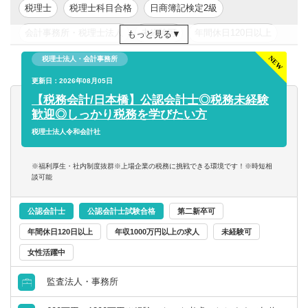
す。
税理士
税理士科目合格
日商簿記検定2級
会計事務所・税理士法人
未経験可
年間休日120日以上
もっと見る
【会計ソフト】
メインソフト：JDL
新卒可
年収200万円以上
年収300万円以上
税理士法人・会計事務所
関与先によっては弥生給与、freee など
年収400万円以上
更新日：2026年08月05日
年収500万円以上
東京都
【税務会計/日本橋】公認会計士◎税務未経験
歓迎◎しっかり税務を学びたい方
税理士法人令和会計社
※福利厚生・社内制度抜群※上場企業の税務に挑戦できる環境です！※時短相
談可能
公認会計士
公認会計士試験合格
第二新卒可
年間休日120日以上
年収1000万円以上の求人
未経験可
女性活躍中
監査法人・事務所