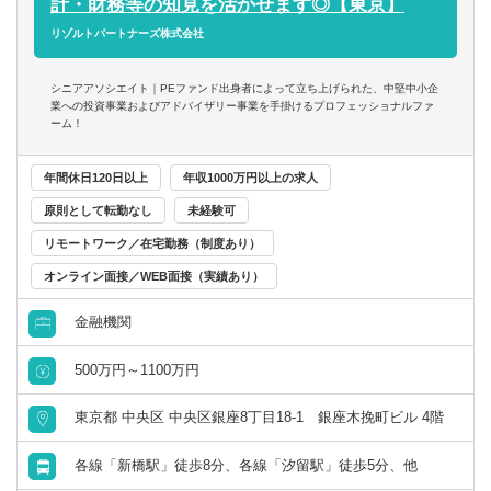
計・財務等の知見を活かせます◎【東京】
- 個人の裁量が大きい環境での業務が可能
■CFO/管理部長代行支援
リゾルトパートナーズ株式会社
- 立場や役職関係なく意見交換ができ、かつ、それが実行さ
■税務業務
れやすい風通しのよい職場
※興味があれば、グループ会社にて税務業務に従事いただ
■成果に見合った報酬体系
シニアアソシエイト｜PEファンド出身者によって立ち上げられた、中堅中小企
くことも可能
業への投資事業およびアドバイザリー事業を手掛けるプロフェッショナルファ
- 成果が報酬に反映される透明性の高い報酬制度（詳細は面
ーム！
談時に説明）
※ご希望に応じて、投資業務とアドバイザリー業務の両方
年間休日120日以上
年収1000万円以上の求人
に従事いただくこともできます
原則として転勤なし
未経験可
【投資業務】
リモートワーク／在宅勤務（制度あり）
■投資案件のソーシング、提案資料の作成、ビジネス・財務
分析、バリュエーション、投資採算分析、DD対応、契約交
オンライン面接／WEB面接（実績あり）
渉、投資先の経営支援など、投資業務全般に一気通貫で幅
金融機関
広く関与いただきます
■投資対象は主に売上数億円～数十億円の中堅・中小企業と
500万円～1100万円
なります
東京都 中央区 中央区銀座8丁目18-1 銀座木挽町ビル 4階
【ポジションの魅力】
独立も将来的に実現可能となりうる成長環境！！
各線「新橋駅」徒歩8分、各線「汐留駅」徒歩5分、他
業務の幅広さや案件サポート体制は業界トップクラス