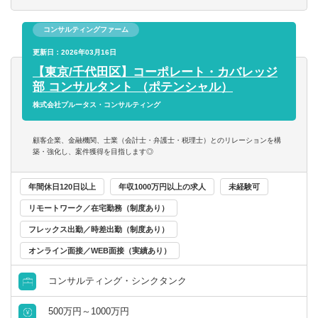
評価の専門部隊と連携し、提案の実行まで一貫してサポー
トします。
コンサルティングファーム
◆新規開拓
更新日：2026年03月16日
ネットワークを活かした新規顧客・チャネルの開拓も行い
【東京/千代田区】コーポレート・カバレッジ
ます。
コンサルタント／監査法人／士業関連
税理士
会計事務所・税理士法人
北海道・東北
部 コンサルタント （ポテンシャル）
【サービス内容】
株式会社プルータス・コンサルティング
すべて選択する
税理士科目合格
コンサルティングファーム
北海道
青森県
■M&A 関連業務（企業価値評価やデューデリジェンス、
PPA、FA 業務等）
顧客企業、金融機関、士業（会計士・弁護士・税理士）とのリレーションを構
戦略・業務・会計コンサルタント
■オプション関連業務（新株予約権、社債、種類株式の設
築・強化し、案件獲得を目指します◎
日商簿記検定1級
事業会社
岩手県
宮城県
計・評価）
■会計アドバイザリー
経営・戦略コンサルタント
年間休日120日以上
年収1000万円以上の求人
未経験可
日商簿記検定2級
金融機関
秋田県
山形県
■その他資本政策に関するコンサルティング業務
リモートワーク／在宅勤務（制度あり）
【クライアント】
財務・会計・税務コンサルタント
日商簿記検定3級
福島県
フレックス出勤／時差出勤（制度あり）
業界問わない上場企業、非上場企業（スタートアップ、ベ
ンチャー含む）
オンライン面接／WEB面接（実績あり）
人事・組織コンサルタント
関東
コンサルティング・シンクタンク
その他（コンサルタント）
茨城県
栃木県
500万円～1000万円