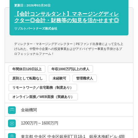
- 手を上げれば投資業務へもチャレンジ可能
■常にクライアントにとってのベストを考え行動できる方
- 社内規程の整備支援 等
更新日：2026年03月30日
- 投資先の取締役就任を通じて、経営に関与することも可能
■一緒に会社を創っていくことへの興味・関心
【会計コンサルタント】マネージングディレ
■スタートアップならではの裁量の大きさ
■内部統制・ガバナンス構築支援
クター◎会計・財務等の知見を活かせます◎
- 個人の裁量が大きい環境での業務が可能
■CFO/管理部長代行支援
リゾルトパートナーズ株式会社
- 立場や役職関係なく意見交換ができ、かつ、それが実行さ
■税務業務
れやすい風通しのよい職場
※興味があれば、グループ会社にて税務業務に従事いただ
■成果に見合った報酬体系
ディレクター・マネージングディレクター｜PEファンド出身者によって立ち上
くことも可能
げられた、中堅中小企業への投資事業およびアドバイザリー事業を手掛けるプ
- 成果が報酬に反映される透明性の高い報酬制度（詳細は面
ロフェッショナルファーム！
談時に説明）
※ご希望に応じて、投資業務とアドバイザリー業務の両方
年間休日120日以上
年収1000万円以上の求人
に従事いただくこともできます
原則として転勤なし
未経験可
管理職求人
【投資業務】
リモートワーク／在宅勤務（制度あり）
■投資案件のソーシング、提案資料の作成、ビジネス・財務
分析、バリュエーション、投資採算分析、DD対応、契約交
オンライン面接／WEB面接（実績あり）
渉、投資先の経営支援など、投資業務全般に一気通貫で幅
金融機関
広く関与いただきます
■投資対象は主に売上数億円～数十億円の中堅・中小企業と
1200万円～1600万円
なります
東京都 中央区 中央区銀座8丁目18-1 銀座木挽町ビル 4階