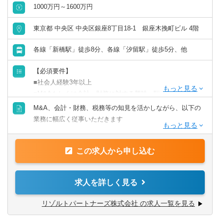
・教育担当専任者を置いており、One-on-Oneミーティング
1000万円～1600万円
にて教育進捗確認と相談窓口を設けております。
・経験豊富なメンバーと組んでお客様を担当していただき
東京都 中央区 中央区銀座8丁目18-1 銀座木挽町ビル 4階
ますので、安心して仕事に取り組み、ステップアップを目
指すことができます。
各線「新橋駅」徒歩8分、各線「汐留駅」徒歩5分、他
【必須要件】
【一定の実務経験者】
■社会人経験3年以上
・仲介案件、FA案件のいずれの場合にも主担当としてプロ
■M&Aもしくは会計・財務に対する興味・関心
ジェクトマネージャーを担っていただき、案件全般をお任
せします。
M&A、会計・財務、税務等の知見を活かしながら、以下の
【歓迎要件】
・公認会計士の方は、財務デューデリジェンス・バリュエ
業務に幅広く従事いただきます
■公認会計士、税理士
ーション業務に携わるチャンスがあります。
■コンサルティングファーム/FASでの実務経験2年以上
・スタッフたちの成果物のレビューなども行いながら、将
■M&Aアドバイザリー
■監査法人、事業会社での経理・財務
この求人から申し込む
来的にマネジメント業務にも挑戦可能です。より広い場面
- ファイナンシャルアドバイザリー
※コンサル未経験であっても、将来的な独立を見据えて業
で活躍していただけることを期待しています
- デューデリジェンス（財務・税務DD、ビジネスDD等）
務経験を幅広く積みたい方も歓迎）
- バリュエーション（株式価値算定、投資採算分析、PPA
求人を詳しく見る
等）
【求める人物像】
- PMI（M&A後の統合計画策定支援、管理体制構築支援等）
リゾルトパートナーズ株式会社 の求人一覧を見る
■会計や財務領域でキャリアを積みたい方
■当事者意識を持ち、業務の枠に囚われず能動的に行動でき