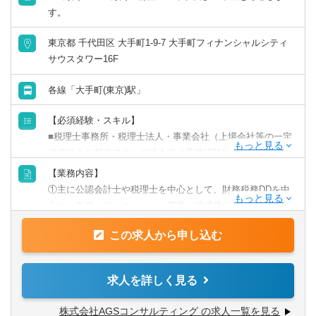
す。
東京都 千代田区 大手町1-9-7 大手町フィナンシャルシティ
サウスタワー16F
各線「大手町(東京)駅」
【必須経験・スキル】
■税理士事務所・税理士法人・事業会社（上場会社等の一定
規模以上の想定です）で法人税の実務経験3年以上ある方
（税理士試験2科目以上保有の方）
【業務内容】
①主に公認会計士や税理士を中心として、財務税務DDを中
【歓迎経験・スキル】
心に、各種バリュエーション業務（株式価値算定・事業価
■税理士、FAS税務業務経験者
値算定・各種比率算定・優先株評価・無形資産評価）や、
この求人から申し込む
その後のPMI業務、スキームにかかるアドバイザリー業務
等を行っております。
②FA業務として、上場親会社による上場子会社の完全子会
求人を詳しく見る
社化、上場会社のMBOによる非公開化等にかかるFA業務を
メインに行っております（通常の買収案件に係るFA業務も
株式会社AGSコンサルティング の求人一覧を見る