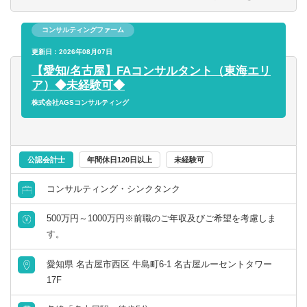
行っています）。
③また、ビジネスアドバイザリー業務も展開しており、こ
コンサルティングファーム
れらをM&Aの案件で一気通貫に提供しています。（M&A戦
略（セルサイド/バイサイド）、FA、ビジネスDD、PMI、
更新日：2026年08月07日
セルサイド売却支援、企業価値向上支援など）
【愛知/名古屋】FAコンサルタント（東海エリ
ア）◆未経験可◆
【入社後の業務】
株式会社AGSコンサルティング
入社後はこれまでのご経験によって以下のような業務をお
任せします。
▽税理士・・・税理士事務所・税理士法人でのご経験を有
公認会計士
年間休日120日以上
未経験可
する方は、まずは税務デューデリジェンス業務を担って頂
コンサルティング・シンクタンク
きます。その他、主に組織再編関連の税務質問に対応する
顧問業務や、通常の事業会社等に対する税務顧問（あくま
500万円～1000万円※前職のご年収及びご希望を考慮しま
でM&Aが種のため、数社程度）をご担当頂きます。
す。
そういった業務を中心としてご経験していく中で、財務デ
ューデリジェンス業務・バリュエーション・FA・PMI等に
愛知県 名古屋市西区 牛島町6-1 名古屋ルーセントタワー
ついても、ご本人の希望などとすり合わせながら、広くご
17F
経験して頂いております。