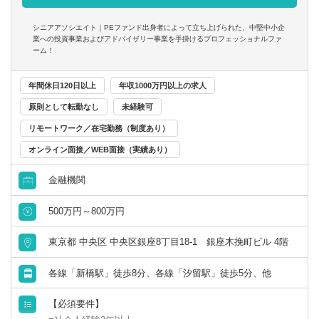
※興味があれば、グループ会社にて税務業務に従事いただ
■成果に見合った報酬体系
くことも可能
- 成果が報酬に反映される透明性の高い報酬制度（詳細は面
シニアアソシエイト｜PEファンド出身者によって立ち上げられた、中堅中小企
業への投資事業およびアドバイザリー事業を手掛けるプロフェッショナルファ
談時に説明）
ーム！
※ご希望に応じて、投資業務とアドバイザリー業務の両方
に従事いただくこともできます
年間休日120日以上
年収1000万円以上の求人
【投資業務】
原則として転勤なし
未経験可
■投資案件のソーシング、提案資料の作成、ビジネス・財務
リモートワーク／在宅勤務（制度あり）
分析、バリュエーション、投資採算分析、DD対応、契約交
オンライン面接／WEB面接（実績あり）
渉、投資先の経営支援など、投資業務全般に一気通貫で幅
広く関与いただきます
金融機関
■投資対象は主に売上数億円～数十億円の中堅・中小企業と
なります
500万円～800万円
【ポジションの魅力】
東京都 中央区 中央区銀座8丁目18-1 銀座木挽町ビル 4階
独立も将来的に実現可能となりうる成長環境！！
業務の幅広さや案件サポート体制は業界トップクラス
各線「新橋駅」徒歩8分、各線「汐留駅」徒歩5分、他
手を挙げれば投資業務やマネジメントキャリアにも挑戦で
きるなど、アドバイザーの域を超えた更なるキャリアアッ
【必須要件】
プも可能◎