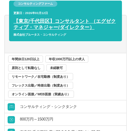
トします。
岐阜県
静岡県
コンサルティングファーム
◆新規開拓
財務／管理会計
更新日：2026年03月12日
ネットワークを活かした新規顧客・チャネルの開拓も行い
愛知県
三重県
【東京/千代田区】コンサルタント （エグゼク
ます。
ティブ・マネジャー/ダイレクター）
事務／秘書
関西
【サービス内容】
株式会社プルータス・コンサルティング
■M&A 関連業務（企業価値評価やデューデリジェンス、
管理部門アシスタント
PPA、FA 業務等）
滋賀県
京都府
■オプション関連業務（新株予約権、社債、種類株式の設
事務／アシスタント
年間休日120日以上
年収1000万円以上の求人
計・評価）
大阪府
兵庫県
■会計アドバイザリー
原則として転勤なし
未経験可
■その他資本政策に関するコンサルティング業務
リモートワーク／在宅勤務（制度あり）
奈良県
和歌山県
【クライアント】
フレックス出勤／時差出勤（制度あり）
業界問わない上場企業、非上場企業（スタートアップ、ベ
ンチャー含む）
オンライン面接／WEB面接（実績あり）
中国・四国
コンサルティング・シンクタンク
鳥取県
島根県
800万円～1500万円
岡山県
広島県