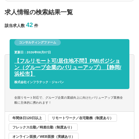
求人情報の検索結果一覧
年収を選択
42
該当求人数
件
以上
コンサルティングファーム
従業員数
更新日：2026年08月07日
【フルリモート可/居住地不問】PMIポジショ
ン（グループ企業のバリューアップ）【静岡/
以上
浜松市】
株式会社インフラテック・ジャパン
フリーワード
全国リモート対応で、グループ企業の業績向上に向けたバリューアップ業務全
般に主体的に携われます！
年間休日120日以上
リモートワーク／在宅勤務（制度あり）
企業名のみで検索
フレックス出勤／時差出勤（制度あり）
休日・働き方
オンライン面接／WEB面接（実績あり）