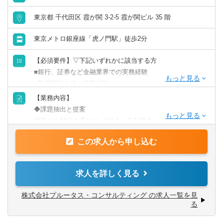
会計事務所・税理士法人
群馬県
埼玉県
東京都 千代田区 霞が関 3-2-5 霞が関ビル 35 階
金融専門職
東京メトロ銀座線「虎ノ門駅」徒歩2分
千葉県
東京都
【必須要件】▽下記いずれかに該当する方
すべて選択する
神奈川県
■銀行、証券など金融業界での実務経験
■新規開拓を伴う営業経験
投資銀行系業務
北陸・甲信越
【業務内容】
【意欲・スキル】
◆課題抽出と提案
投資事業
■会計、法務、税務等の専門知識を貪欲に身に付ける意欲の
顧客との対話を通じて、M&A・資金調達・インセンティブ
新潟県
富山県
ある方
プラン（ストック・オプション等）などの資本政策上の課
経営／企画／管理／事務
■チャレンジ精神、協調性を持って取り組める方
この求人から申し込む
題を特定し、解決案を提案します。
石川県
福井県
■銀行、証券、会計事務所、税理士事務所などにパイプがあ
◆専門家との連携
すべて選択する
れば 尚可
提案にあたっては社内外の会計・法務・税務の専門家とデ
求人を詳しく見る
山梨県
長野県
ィスカッションを行い、質の高いソリューションを提案し
ます。
経理／財務／管理会計
株式会社プルータス・コンサルティング の求人一覧を見
東海
◆実行支援
る
評価の専門部隊と連携し、提案の実行まで一貫してサポー
経理