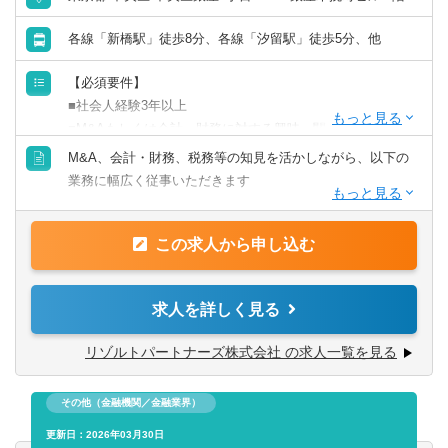
【ポジションの魅力】
独立も将来的に実現可能となりうる成長環境！！
各線「新橋駅」徒歩8分、各線「汐留駅」徒歩5分、他
業務の幅広さや案件サポート体制は業界トップクラス
手を挙げれば投資業務やマネジメントキャリアにも挑戦で
【必須要件】
きるなど、アドバイザーの域を超えた更なるキャリアアッ
■社会人経験3年以上
プも可能◎
■M&Aもしくは会計・財務に対する興味・関心
※業務内容の経験者
M&A、会計・財務、税務等の知見を活かしながら、以下の
■業界トップクラスの業務の幅広さ
業務に幅広く従事いただきます
- メンバーの希望やキャリアに合わせて、M&AからIPO支
【歓迎要件】
援・経理支援に至るまで幅広い業務に関与可能
■公認会計士、税理士
■M&Aアドバイザリー
- 関与できる業務の幅広さはトップクラスであると自負
■コンサルティングファーム/FASでの実務経験2年以上
この求人から申し込む
- ファイナンシャルアドバイザリー
■経験豊富なメンバーによる充実したサポート体制
■監査法人、事業会社での経理・財務
- デューデリジェンス（財務・税務DD、ビジネスDD等）
- 各領域で実務経験豊富なメンバーによる案件サポート体制
- バリュエーション（株式価値算定、投資採算分析、PPA
- 経験豊富なメンバーがフォローする体制により、初めての
求人を詳しく見る
【求める人物像】
等）
業務でも不安なくチャレンジ可能
■会計や財務領域でキャリアを積みたい方
- PMI（M&A後の統合計画策定支援、管理体制構築支援等）
- 書籍購入支援や研修参加等、キャリアアップ・自己研鑽機
リゾルトパートナーズ株式会社 の求人一覧を見る
■当事者意識を持ち、業務の枠に囚われず能動的に行動でき
会も豊富
る方
■IPO支援
■投資業務やマネジメントキャリアへのチャレンジ
■常にクライアントにとってのベストを考え行動できる方
その他（金融機関／金融業界）
- 上場準備関連書類作成支援
- 手を上げれば投資業務へもチャレンジ可能
■一緒に会社を創っていくことへの興味・関心
- 社内規程の整備支援 等
更新日：2026年03月30日
- 投資先の取締役就任を通じて、経営に関与することも可能