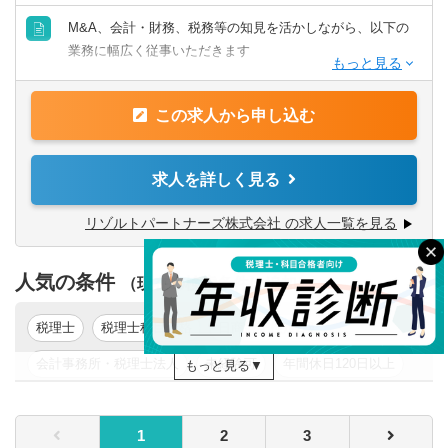
M&A、会計・財務、税務等の知見を活かしながら、以下の
■業界トップクラスの業務の幅広さ
【歓迎要件】
業務に幅広く従事いただきます
- メンバーの希望やキャリアに合わせて、M&AからIPO支
■公認会計士、税理士
援・経理支援に至るまで幅広い業務に関与可能
■コンサルティングファーム/FASでの実務経験2年以上
■M&Aアドバイザリー
- 関与できる業務の幅広さはトップクラスであると自負
■監査法人、事業会社での経理・財務
この求人から申し込む
- ファイナンシャルアドバイザリー
■経験豊富なメンバーによる充実したサポート体制
※コンサル未経験であっても、将来的な独立を見据えて業
- デューデリジェンス（財務・税務DD、ビジネスDD等）
- 各領域で実務経験豊富なメンバーによる案件サポート体制
務経験を幅広く積みたい方も歓迎）
- バリュエーション（株式価値算定、投資採算分析、PPA
- 経験豊富なメンバーがフォローする体制により、初めての
求人を詳しく見る
等）
業務でも不安なくチャレンジ可能
【求める人物像】
- PMI（M&A後の統合計画策定支援、管理体制構築支援等）
- 書籍購入支援や研修参加等、キャリアアップ・自己研鑽機
リゾルトパートナーズ株式会社 の求人一覧を見る
■会計や財務領域でキャリアを積みたい方
会も豊富
■当事者意識を持ち、業務の枠に囚われず能動的に行動でき
■IPO支援
■投資業務やマネジメントキャリアへのチャレンジ
る方
人気の条件
- 上場準備関連書類作成支援
（現在の検索条件に追加）
- 手を上げれば投資業務へもチャレンジ可能
■常にクライアントにとってのベストを考え行動できる方
- 社内規程の整備支援 等
- 投資先の取締役就任を通じて、経営に関与することも可能
■一緒に会社を創っていくことへの興味・関心
税理士
税理士科目合格
日商簿記検定2級
■スタートアップならではの裁量の大きさ
■内部統制・ガバナンス構築支援
- 個人の裁量が大きい環境での業務が可能
会計事務所・税理士法人
未経験可
年間休日120日以上
もっと見る
■CFO/管理部長代行支援
- 立場や役職関係なく意見交換ができ、かつ、それが実行さ
■税務業務
年収200万円以上
年収300万円以上
年収400万円以上
れやすい風通しのよい職場
検索する
クリア
※興味があれば、グループ会社にて税務業務に従事いただ
■成果に見合った報酬体系
1
2
3
年収500万円以上
東京都
関東
くことも可能
- 成果が報酬に反映される透明性の高い報酬制度（詳細は面