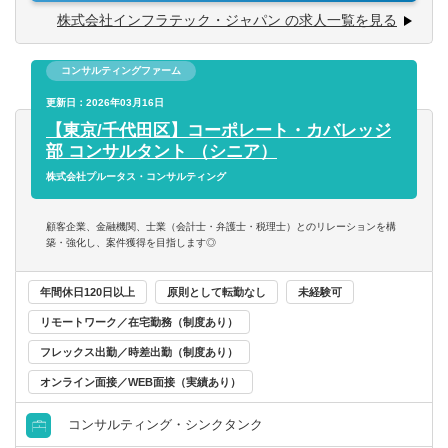
【歓迎要件】
ーパーソンとの接点づくり
株式会社インフラテック・ジャパン の求人一覧を見る
・中小企業のM&A・PMI経験
■初期評価（一次スクリーニング）として財務分析（PL・
・建設業界への理解
BS・CF）、バリュエーション（マルチプル法）、シナジー
・財務・経営管理の実務経験
コンサルティングファーム
仮説構築、リスクの洗い出しを実施
⇒「財務・経営管理ポジション」を兼務できる方は特に歓
■デューデリジェンス対応として、財務DD（修正EBITDA算
更新日：2026年03月16日
迎
定、キャッシュフロー分析、潜在債務確認等）、ビジネス
【東京/千代田区】コーポレート・カバレッジ
DD（顧客構成分析、競争優位性評価等）、組織・人材
部 コンサルタント （シニア）
【求める人物像】
DD（従業員の構成・経験・スキル分析等）、法務DD（弁
株式会社プルータス・コンサルティング
・当社の理念・価値観への共感
護士との連携）、税務DD（税理士との連携）を実施
・創業メンバーとしての情熱・覚悟
■スキーム設計・契約交渉において、企業価値算定、スキー
顧客企業、金融機関、士業（会計士・弁護士・税理士）とのリレーションを構
・仲間との協調・連携
ム検討（株式譲渡／事業譲渡／SPC）、LOI作成、価格交
築・強化し、案件獲得を目指します◎
・成果へのコミット（やり抜く力）
渉、契約条件交渉（アーンアウト等）を担当
・成長し続けるための自己変革
■クロージング業務では、最終契約締結、資金実行調整、関
年間休日120日以上
原則として転勤なし
未経験可
係者説明、クロージング手続き管理を行う
リモートワーク／在宅勤務（制度あり）
■PMI（買収後統合）に関しては、財務・経営管理の担当
者、及び業務支援の担当者と連携して事業・業務の統合を
フレックス出勤／時差出勤（制度あり）
推進
オンライン面接／WEB面接（実績あり）
【働く環境】
コンサルティング・シンクタンク
少数精鋭で創業期の同社。「インフラメンテナンス産業を