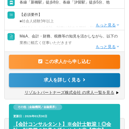
各線「新橋駅」徒歩8分、各線「汐留駅」徒歩5分、他
業務の幅広さや案件サポート体制は業界トップクラス
手を挙げれば投資業務やマネジメントキャリアにも挑戦で
【必須要件】
きるなど、アドバイザーの域を超えた更なるキャリアアッ
■社会人経験3年以上
プも可能◎
■M&Aもしくは会計・財務に対する興味・関心
■業務内容の経験者
M&A、会計・財務、税務等の知見を活かしながら、以下の
■業界トップクラスの業務の幅広さ
業務に幅広く従事いただきます
- メンバーの希望やキャリアに合わせて、M&AからIPO支
【歓迎要件】
援・経理支援に至るまで幅広い業務に関与可能
■公認会計士、税理士
■M&Aアドバイザリー
- 関与できる業務の幅広さはトップクラスであると自負
■コンサルティングファーム/FASでの実務経験2年以上
この求人から申し込む
- ファイナンシャルアドバイザリー
■経験豊富なメンバーによる充実したサポート体制
■監査法人、事業会社での経理・財務
- デューデリジェンス（財務・税務DD、ビジネスDD等）
- 各領域で実務経験豊富なメンバーによる案件サポート体制
- バリュエーション（株式価値算定、投資採算分析、PPA
- 経験豊富なメンバーがフォローする体制により、初めての
求人を詳しく見る
【求める人物像】
等）
業務でも不安なくチャレンジ可能
■会計や財務領域でキャリアを積みたい方
- PMI（M&A後の統合計画策定支援、管理体制構築支援等）
- 書籍購入支援や研修参加等、キャリアアップ・自己研鑽機
リゾルトパートナーズ株式会社 の求人一覧を見る
■当事者意識を持ち、業務の枠に囚われず能動的に行動でき
会も豊富
る方
■IPO支援
■投資業務やマネジメントキャリアへのチャレンジ
■常にクライアントにとってのベストを考え行動できる方
その他（金融機関／金融業界）
- 上場準備関連書類作成支援
- 手を上げれば投資業務へもチャレンジ可能
■一緒に会社を創っていくことへの興味・関心
- 社内規程の整備支援 等
更新日：2026年03月30日
- 投資先の取締役就任を通じて、経営に関与することも可能
【会計コンサルタント】※会計士歓迎！◎会
■スタートアップならではの裁量の大きさ
■内部統制・ガバナンス構築支援