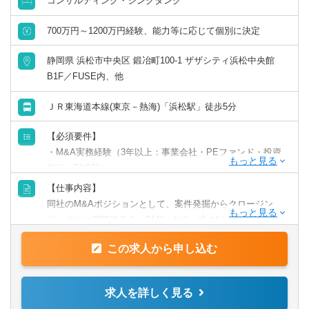
コンサルティング・シンクタンク
「ライフステージや居住地などを理由に、キャリアを諦め
てほしくない」という想いから、多様な働き方を認める制
英語力を活かす
700万円～1200万円経験、能力等に応じて個別に決定
度を設けています。
例えば、「子育てと仕事を両立したい」、「リモートワー
静岡県 浜松市中央区 鍛冶町100-1 ザザシティ浜松中央館
中国語を活かす
クで働きたい」、「時短で働きたい」、「フリーランスと
B1F／FUSE内、他
して参画したい」、「週3日で働きたい」などのご要望に応
その他語学を活かす
じることが可能です。
ＪＲ東海道本線(東京－熱海)「浜松駅」徒歩5分
【必須要件】
・M&A実務経験（3年以上：事業会社・PEファンド・投資
銀行・FAS等）
・M&Aにおけるソーシング・DD・企業価値算定・交渉・契
【仕事内容】
約などの実行スキル
同社のM&Aポジションとして、案件発掘からクロージン
・財務三表の理解・分析能力
グ、さらに買収後統合（PMI）まで一連のM&Aプロセスの
・売り手企業の経営者など、関係者と対話できるコミュニ
実務を担当していただきます。
ケーション力
この求人から申し込む
・手を動かせる（プレーヤー型）
■ソーシング（案件発掘）、ターゲット企業のリストアッ
・高等専門学校と同等水準以上の学歴（中退も可）
プ、M&A仲介会社や金融機関との関係構築
求人を詳しく見る
■直接アプローチ（ダイレクトソーシング）および業界内キ