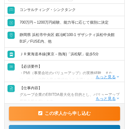
コンサルティング・シンクタンク
リモートワーク／在宅勤務（制度あり）
700万円～1200万円経験、能力等に応じて個別に決定
年間休日120日以上
静岡県 浜松市中央区 鍛冶町100-1 ザザシティ浜松中央館
原則として転勤なし
B1F／FUSE内、他
フレックス出勤／時差出勤（制度あり）
ＪＲ東海道本線(東京－熱海)「浜松駅」徒歩5分
【必須要件】
募集・採用情報
・PMI（事業会社のバリューアップ）の実務経験、また
は、中小・中堅企業の業績向上を主導した経験（3年以上：
新卒可
事業会社・PEファンド・コンサルティング会社等におい
【仕事内容】
て）
グループ企業のEBITDA最大化を目的とし、バリューアップ
未経験可
・グループ企業の経営者や部門長、協力会社（IME）の業
業務全般を担います。
務責任者などと対話し、信頼関係を構築するコミュニケー
グループ企業の経営者・部門責任者などと連携し、それに
年収1000万円以上の求人
ション力
この求人から申し込む
必要な戦略を立案し、実行する業務を統括して頂きます。
・内外の関係者を巻き込み、実行に導く力
必要に応じて、IMEの各業務責任者（入札・営業、積算・
5名以上募集の求人
・高等専門学校と同等水準以上の学歴（中退も可）
見積、材料選定・調達、設計、施工管理、3Dなど）とも連