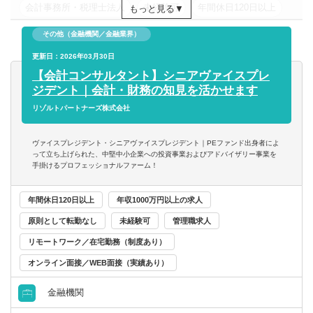
会計事務所・税理士法人
未経験可
年間休日120日以上
もっと見る
【歓迎】
ス業務・バリュエーション業務も担当頂くことができま
ポジション①【未経験者】
す。
年収200万円以上
年収300万円以上
年収400万円以上
その他（金融機関／金融業界）
・法人営業経験3年以上
年収500万円以上
更新日：2026年03月30日
東京都
関東
・中小企業診断士
ポジション③【M&Aアドバイザリー（FA）経験者】
・簿記3級以上
【会計コンサルタント】シニアヴァイスプレ
・中堅企業・上場企業のアドバイザリー（FA）、中小企業
ジデント｜会計・財務の知見を活かせます
の仲介案件も担当して頂きます。
ポジション②【公認会計士】
リゾルトパートナーズ株式会社
・上場企業の統合、TOB案件等のアドバイザリー業務
・財務デューデリジェンスの実務経験者
（FA）を担当頂きます。
・会計コンサルファーム出身者
ヴァイスプレジデント・シニアヴァイスプレジデント｜PEファンド出身者によ
って立ち上げられた、中堅中小企業への投資事業およびアドバイザリー事業を
ポジション④【M&Aアドバイザリー（仲介）経験者】
手掛けるプロフェッショナルファーム！
・中小規模のM&A仲介業務にインチャージとして担当頂き
ます。
年間休日120日以上
年収1000万円以上の求人
・ソーシング、エグゼキューションを担当頂きます。
原則として転勤なし
未経験可
管理職求人
【キャリアパス】
リモートワーク／在宅勤務（制度あり）
【実務経験の浅い方、未経験者の方】
オンライン面接／WEB面接（実績あり）
・指定図書、動画研修コンテンツ、外部研修、内部テスト
等の教育プログラムで短期間のスキル習得を支援していま
金融機関
す。