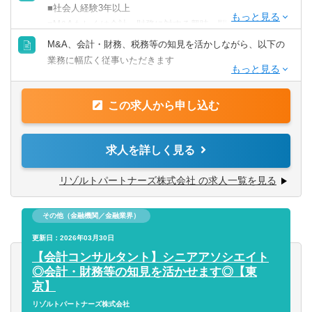
きるなど、アドバイザーの域を超えた更なるキャリアアッ
■社会人経験3年以上
プも可能◎
■M&Aもしくは会計・財務に対する興味・関心
■税理士有資格者
M&A、会計・財務、税務等の知見を活かしながら、以下の
■業界トップクラスの業務の幅広さ
業務に幅広く従事いただきます
- メンバーの希望やキャリアに合わせて、M&AからIPO支
【歓迎要件】
援・経理支援に至るまで幅広い業務に関与可能
■公認会計士、税理士
■M&Aアドバイザリー
- 関与できる業務の幅広さはトップクラスであると自負
■コンサルティングファーム/FASでの実務経験2年以上
この求人から申し込む
- ファイナンシャルアドバイザリー
■経験豊富なメンバーによる充実したサポート体制
■監査法人、事業会社での経理・財務
- デューデリジェンス（財務・税務DD、ビジネスDD等）
- 各領域で実務経験豊富なメンバーによる案件サポート体制
- バリュエーション（株式価値算定、投資採算分析、PPA
- 経験豊富なメンバーがフォローする体制により、初めての
求人を詳しく見る
【求める人物像】
等）
業務でも不安なくチャレンジ可能
■会計や財務領域でキャリアを積みたい方
- PMI（M&A後の統合計画策定支援、管理体制構築支援等）
- 書籍購入支援や研修参加等、キャリアアップ・自己研鑽機
リゾルトパートナーズ株式会社 の求人一覧を見る
■当事者意識を持ち、業務の枠に囚われず能動的に行動でき
会も豊富
る方
■IPO支援
■投資業務やマネジメントキャリアへのチャレンジ
■常にクライアントにとってのベストを考え行動できる方
その他（金融機関／金融業界）
- 上場準備関連書類作成支援
- 手を上げれば投資業務へもチャレンジ可能
■一緒に会社を創っていくことへの興味・関心
- 社内規程の整備支援 等
更新日：2026年03月30日
- 投資先の取締役就任を通じて、経営に関与することも可能
【会計コンサルタント】シニアアソシエイト
■スタートアップならではの裁量の大きさ
■内部統制・ガバナンス構築支援
◎会計・財務等の知見を活かせます◎【東
- 個人の裁量が大きい環境での業務が可能
■CFO/管理部長代行支援
京】
- 立場や役職関係なく意見交換ができ、かつ、それが実行さ
■税務業務
リゾルトパートナーズ株式会社
れやすい風通しのよい職場