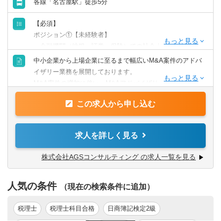
各線「名古屋駅」徒歩5分
【必須】
ポジション①【未経験者】
・金融機関（地銀、証券、保険）での社会人経験が3年以上
ある方
中小企業から上場企業に至るまで幅広いM&A案件のアドバ
・M&Aのアドバイザリー業務を自らの専門分野にしていき
イザリー業務を展開しております。
たいと考えている方
M&A案件の増加に伴い、M&Aアドバイザリー業務におけ
る、以下のポジションの人材を急募いたします。
ポジション②【公認会計士】
この求人から申し込む
・監査法人での勤務経験が3年以上ある方
ポジション①【未経験者】
・公認会計士
・中小規模のM&A仲介業務にアソシエイトとして担当して
求人を詳しく見る
頂きます。
ポジション③【M&Aアドバイザリー（FA）経験者】
株式会社AGSコンサルティング の求人一覧を見る
・銀行、証券、BIG4等においてM&Aアドバイザリー部署に
ポジション②【公認会計士】
おいて、エグゼキューション経験を5年以上有する方
・中堅企業、上場企業のアドバイザリー（FA）を中心に担
人気の条件
当して頂きます。
（現在の検索条件に追加）
ポジション④【M&Aアドバイザリー（仲介）経験者】
・ご本人のご希望やスキルに応じて、クロスボーダーM&A
・M&A仲介会社において実務経験が2年以上ある方
案件にも携わることができます。
税理士
税理士科目合格
日商簿記検定2級
・FA業務が主ではありますが、財務税務デューデリジェン