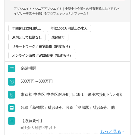
- 成果が報酬に反映される透明性の高い報酬制度（詳細は面
くことも可能
アソシエイト・シニアアソシエイト｜中堅中小企業への投資事業およびアドバ
談時に説明）
イザリー事業を手掛けるプロフェッショナルファーム！
※ご希望に応じて、投資業務とアドバイザリー業務の両方
年間休日120日以上
年収1000万円以上の求人
に従事いただくこともできます
原則として転勤なし
未経験可
【投資業務】
リモートワーク／在宅勤務（制度あり）
■投資案件のソーシング、提案資料の作成、ビジネス・財務
分析、バリュエーション、投資採算分析、DD対応、契約交
オンライン面接／WEB面接（実績あり）
渉、投資先の経営支援など、投資業務全般に一気通貫で幅
金融機関
広く関与いただきます
■投資対象は主に売上数億円～数十億円の中堅・中小企業と
500万円～800万円
なります
東京都 中央区 中央区銀座8丁目18-1 銀座木挽町ビル 4階
【ポジションの魅力】
独立も将来的に実現可能となりうる成長環境！！
各線「新橋駅」徒歩8分、各線「汐留駅」徒歩5分、他
業務の幅広さや案件サポート体制は業界トップクラス
手を挙げれば投資業務やマネジメントキャリアにも挑戦で
【必須要件】
きるなど、アドバイザーの域を超えた更なるキャリアアッ
■社会人経験3年以上
プも可能◎
■M&Aもしくは会計・財務に対する興味・関心