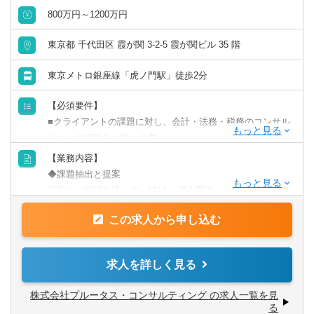
800万円～1200万円
世界に」というビジョンのもと
従業員が存分にスキルを発揮できる、働きやすい環境づく
東京都 千代田区 霞が関 3-2-5 霞が関ビル 35 階
りを大事にしています。
東京メトロ銀座線「虎ノ門駅」徒歩2分
「ライフステージや居住地などを理由に、キャリアを諦め
てほしくない」という想いから、多様な働き方を認める制
【必須要件】
度を設けています。
■クライアントの課題に対し、会計・法務・税務のコンサル
例えば、「子育てと仕事を両立したい」、「リモートワー
ティング経験をお持ちの方
クで働きたい」、「時短で働きたい」、「フリーランスと
■証券会社や銀行等で資本政策の実務経験があり、業界内に
【業務内容】
して参画したい」、「週3日で働きたい」などのご要望に応
コネクションをお持ちの方
◆課題抽出と提案
じることが可能です。
顧客との対話を通じて、M&A・資金調達・インセンティブ
【歓迎要件】
プラン（ストック・オプション等）などの資本政策上の課
■新規開拓を伴う営業経験
この求人から申し込む
題を特定し、解決案を提案します。
■ビジネススクール（MBA）、ファイナンス・会計研究科
◆専門家との連携
の出身者
提案にあたっては社内外の会計・法務・税務の専門家とデ
求人を詳しく見る
■金融商品取引法、会社法等の法的素養や、ファイナンス・
ィスカッションを行い、質の高いソリューションを提案し
金融工学の素養
ます。
株式会社プルータス・コンサルティング の求人一覧を見
■銀行、証券、会計・税理士事務所などへの強力なパイプ
◆実行支援
る