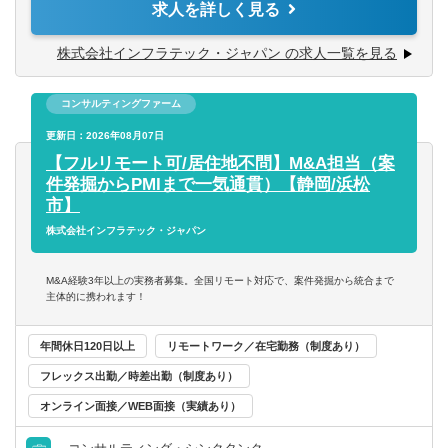
求人を詳しく見る
携して頂きます。
【歓迎要件】
第二新卒可
「戦略→実行→検証→再実行」のPDCAを統括し、目に見
株式会社インフラテック・ジャパン の求人一覧を見る
・土木業界への理解
える成果（業績向上）につなげます。
・M&Aの実務経験
託児所・育児補助
コンサルティングファーム
■成長戦略・経営計画の策定
【求める人物像】
■営業力の強化（IMEの営業部門とも連携）
エグゼクティブクラスの求人
更新日：2026年08月07日
・当社の理念・価値観への共感
■業務力・技術力の強化（IMEの工事技術部門とも連携）
【フルリモート可/居住地不問】M&A担当（案
・創業メンバーとしての情熱・覚悟
■人材採用力の強化
件発掘からPMIまで一気通貫）【静岡/浜松
海外赴任の機会あり
・仲間との協調・連携
■人事・組織力の強化（人事制度・評価制度などを含む）
市】
・成果へのコミット（やり抜く力）
■経営管理体制の強化（財務・経営管理責任者とも連携）
株式会社インフラテック・ジャパン
MBAホルダー募集
・成長し続けるための自己変革
■生産性の向上（AI活用などを含む）
■グループ企業間シナジーの創出 など
M&A経験3年以上の実務者募集。全国リモート対応で、案件発掘から統合まで
有形商材の求人
主体的に携われます！
【働く環境】
管理職求人
少数精鋭で創業期の同社。「インフラメンテナンス産業を
年間休日120日以上
リモートワーク／在宅勤務（制度あり）
世界に」というビジョンのもと
フレックス出勤／時差出勤（制度あり）
従業員が存分にスキルを発揮できる、働きやすい環境づく
オンライン面接／WEB面接（実績あり）
オンライン面接／WEB面接（実績あり）
りを大事にしています。
語学