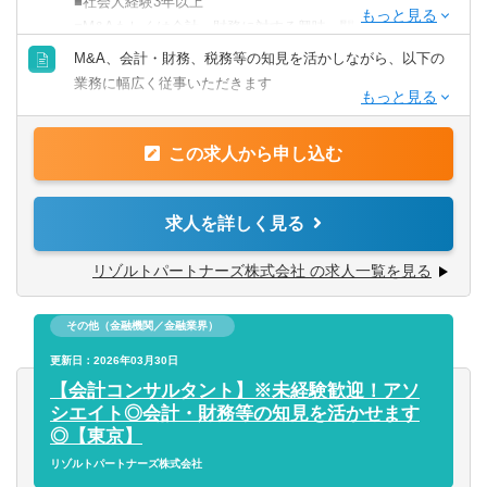
■社会人経験3年以上
■M&Aもしくは会計・財務に対する興味・関心
■業界トップクラスの業務の幅広さ
M&A、会計・財務、税務等の知見を活かしながら、以下の
- メンバーの希望やキャリアに合わせて、M&AからIPO支
【歓迎要件】
業務に幅広く従事いただきます
援・経理支援に至るまで幅広い業務に関与可能
■公認会計士、税理士
- 関与できる業務の幅広さはトップクラスであると自負
■コンサルティングファーム/FASでの実務経験2年以上
■M&Aアドバイザリー
■経験豊富なメンバーによる充実したサポート体制
■監査法人、事業会社での経理・財務
この求人から申し込む
- ファイナンシャルアドバイザリー
- 各領域で実務経験豊富なメンバーによる案件サポート体制
※コンサル未経験であっても、将来的な独立を見据えて業
- デューデリジェンス（財務・税務DD、ビジネスDD等）
- 経験豊富なメンバーがフォローする体制により、初めての
務経験を幅広く積みたい方も歓迎）
- バリュエーション（株式価値算定、投資採算分析、PPA
業務でも不安なくチャレンジ可能
求人を詳しく見る
等）
- 書籍購入支援や研修参加等、キャリアアップ・自己研鑽機
【求める人物像】
- PMI（M&A後の統合計画策定支援、管理体制構築支援等）
リゾルトパートナーズ株式会社 の求人一覧を見る
会も豊富
■会計や財務領域でキャリアを積みたい方
■投資業務やマネジメントキャリアへのチャレンジ
■当事者意識を持ち、業務の枠に囚われず能動的に行動でき
■IPO支援
- 手を上げれば投資業務へもチャレンジ可能
る方
その他（金融機関／金融業界）
- 上場準備関連書類作成支援
- 投資先の取締役就任を通じて、経営に関与することも可能
■常にクライアントにとってのベストを考え行動できる方
- 社内規程の整備支援 等
更新日：2026年03月30日
■スタートアップならではの裁量の大きさ
■一緒に会社を創っていくことへの興味・関心
【会計コンサルタント】※未経験歓迎！アソ
- 個人の裁量が大きい環境での業務が可能
■内部統制・ガバナンス構築支援
シエイト◎会計・財務等の知見を活かせます
- 立場や役職関係なく意見交換ができ、かつ、それが実行さ
■CFO/管理部長代行支援
◎【東京】
れやすい風通しのよい職場
■税務業務
リゾルトパートナーズ株式会社
■成果に見合った報酬体系
※興味があれば、グループ会社にて税務業務に従事いただ