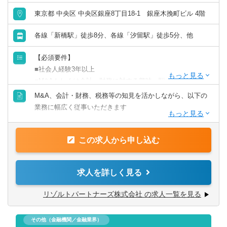
東京都 中央区 中央区銀座8丁目18-1 銀座木挽町ビル 4階
【ポジションの魅力】
独立も将来的に実現可能となりうる成長環境！！
各線「新橋駅」徒歩8分、各線「汐留駅」徒歩5分、他
業務の幅広さや案件サポート体制は業界トップクラス
手を挙げれば投資業務やマネジメントキャリアにも挑戦で
【必須要件】
きるなど、アドバイザーの域を超えた更なるキャリアアッ
■社会人経験3年以上
プも可能◎
■M&Aもしくは会計・財務に対する興味・関心
M&A、会計・財務、税務等の知見を活かしながら、以下の
■業界トップクラスの業務の幅広さ
【歓迎要件】
業務に幅広く従事いただきます
- メンバーの希望やキャリアに合わせて、M&AからIPO支
■公認会計士、税理士
援・経理支援に至るまで幅広い業務に関与可能
■コンサルティングファーム/FASでの実務経験2年以上
■M&Aアドバイザリー
- 関与できる業務の幅広さはトップクラスであると自負
■監査法人、事業会社での経理・財務
この求人から申し込む
- ファイナンシャルアドバイザリー
■経験豊富なメンバーによる充実したサポート体制
※コンサル未経験であっても、将来的な独立を見据えて業
- デューデリジェンス（財務・税務DD、ビジネスDD等）
- 各領域で実務経験豊富なメンバーによる案件サポート体制
務経験を幅広く積みたい方も歓迎）
- バリュエーション（株式価値算定、投資採算分析、PPA
- 経験豊富なメンバーがフォローする体制により、初めての
求人を詳しく見る
等）
業務でも不安なくチャレンジ可能
【求める人物像】
- PMI（M&A後の統合計画策定支援、管理体制構築支援等）
- 書籍購入支援や研修参加等、キャリアアップ・自己研鑽機
リゾルトパートナーズ株式会社 の求人一覧を見る
■会計や財務領域でキャリアを積みたい方
会も豊富
■当事者意識を持ち、業務の枠に囚われず能動的に行動でき
■IPO支援
■投資業務やマネジメントキャリアへのチャレンジ
る方
その他（金融機関／金融業界）
- 上場準備関連書類作成支援