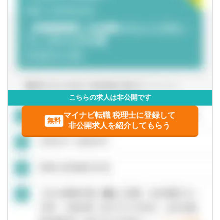
■会計・ファイナンス領域業務（PPA、減損テスト、IFRS
アドバイザリー等）
■株式公開買付関連アドバイザリー業務
■特別委員会に対するアドバイザリー業務
■フェアネス・オピニオン業務
■開示手続・関連書類作成に関するサポート
■その他 M&A 及び資金調達に関するトランザクション・サ
ポート業務
こちらの求人は非公開です
■無形資産等の評価業務
■裁判所に提出するための意見書作成・訴訟サポート業務
マイナビ転職 税理士に登録して
無料
■種類株式等設計・資本政策コンサルティング業務
非公開求人を紹介してもらう
■会員向け配信レポートや経理情報・商事法務への寄稿
■セミナー講師