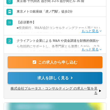
東京都 千代田区 霞が関 3-2-5 霞が関ビル 35 階
山口県
徳島県
東京メトロ銀座線「虎ノ門駅」徒歩2分
香川県
愛媛県
【必須要件】
■投資銀行、M&A/会計コンサルティングファーム等におい
て 5 年以上の業務経験がある方
高知県
■上場会社/上場ひ準備会社等事業会社において M&A 関連業
クライアント企業による M&A や資金調達を財務的側面か
務に 5 年以上携わっていた方
ら包括的にサポートし、各専門家とも連携しながら、クラ
九州・沖縄
イアント企業の財務戦略の策定、実行を支援します。 企業
【歓迎要件】
価値評価業務を軸に、特別委員会に対するフィナンシャ
福岡県
佐賀県
■監査法人や税理士法人などでの経験
この求人から申し込む
ル・アドバイザリー業務等、M&A で注目されているサービ
■公認会計士、税理士、証券アナリスト等の資格
スラインにも強みを持ちながら、柔軟かつ裁量ある風通し
■プレゼンテーション能力や交渉力、コミュニケーション能
長崎県
熊本県
の良い組織体制の下、幅広い業務に従事し、多様なキャリ
求人を詳しく見る
力
アパスの実現が可能です。 具体的には、適性や経験を踏ま
■ビジネス英語力
えて、以下の業務に携わっていただきます。
大分県
宮崎県
株式会社プルータス・コンサルティング の求人一覧を見
る
【フィナンシャル・アドバイザリー/企業価値評価業務】
鹿児島県
沖縄県
■企業価値評価業務
■M&A アドバイザリー業務