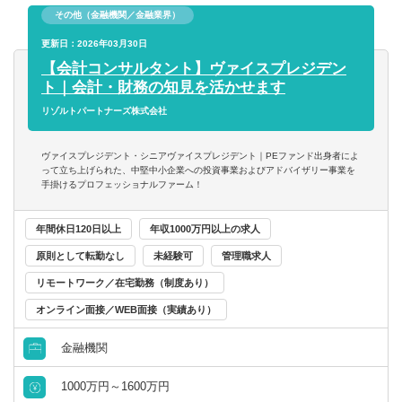
■IPO支援
る方
その他（金融機関／金融業界）
- 上場準備関連書類作成支援
■常にクライアントにとってのベストを考え行動できる方
- 社内規程の整備支援 等
更新日：2026年03月30日
■一緒に会社を創っていくことへの興味・関心
【会計コンサルタント】ヴァイスプレジデン
■内部統制・ガバナンス構築支援
ト｜会計・財務の知見を活かせます
■CFO/管理部長代行支援
リゾルトパートナーズ株式会社
■税務業務
※興味があれば、グループ会社にて税務業務に従事いただ
ヴァイスプレジデント・シニアヴァイスプレジデント｜PEファンド出身者によ
くことも可能
って立ち上げられた、中堅中小企業への投資事業およびアドバイザリー事業を
手掛けるプロフェッショナルファーム！
※ご希望に応じて、投資業務とアドバイザリー業務の両方
年間休日120日以上
年収1000万円以上の求人
に従事いただくこともできます
原則として転勤なし
未経験可
管理職求人
【投資業務】
リモートワーク／在宅勤務（制度あり）
■投資案件のソーシング、提案資料の作成、ビジネス・財務
分析、バリュエーション、投資採算分析、DD対応、契約交
オンライン面接／WEB面接（実績あり）
渉、投資先の経営支援など、投資業務全般に一気通貫で幅
金融機関
広く関与いただきます
■投資対象は主に売上数億円～数十億円の中堅・中小企業と
1000万円～1600万円
なります