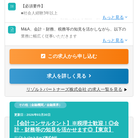
手を挙げれば投資業務やマネジメントキャリアにも挑戦で
【必須要件】
きるなど、アドバイザーの域を超えた更なるキャリアアッ
■社会人経験3年以上
プも可能◎
■M&Aもしくは会計・財務に対する興味・関心
M&A、会計・財務、税務等の知見を活かしながら、以下の
■業界トップクラスの業務の幅広さ
【歓迎要件】
業務に幅広く従事いただきます
- メンバーの希望やキャリアに合わせて、M&AからIPO支
■公認会計士、税理士
援・経理支援に至るまで幅広い業務に関与可能
■コンサルティングファーム/FASでの実務経験2年以上
■M&Aアドバイザリー
- 関与できる業務の幅広さはトップクラスであると自負
■監査法人、事業会社での経理・財務
この求人から申し込む
- ファイナンシャルアドバイザリー
■経験豊富なメンバーによる充実したサポート体制
- デューデリジェンス（財務・税務DD、ビジネスDD等）
- 各領域で実務経験豊富なメンバーによる案件サポート体制
【求める人物像】
- バリュエーション（株式価値算定、投資採算分析、PPA
- 経験豊富なメンバーがフォローする体制により、初めての
求人を詳しく見る
■会計や財務領域でキャリアを積みたい方
等）
業務でも不安なくチャレンジ可能
■当事者意識を持ち、業務の枠に囚われず能動的に行動でき
- PMI（M&A後の統合計画策定支援、管理体制構築支援等）
- 書籍購入支援や研修参加等、キャリアアップ・自己研鑽機
リゾルトパートナーズ株式会社 の求人一覧を見る
る方
会も豊富
■常にクライアントにとってのベストを考え行動できる方
■IPO支援
■投資業務やマネジメントキャリアへのチャレンジ
■一緒に会社を創っていくことへの興味・関心
その他（金融機関／金融業界）
- 上場準備関連書類作成支援
- 手を上げれば投資業務へもチャレンジ可能
- 社内規程の整備支援 等
更新日：2026年03月30日
- 投資先の取締役就任を通じて、経営に関与することも可能
【会計コンサルタント】※税理士歓迎！◎会
■スタートアップならではの裁量の大きさ
■内部統制・ガバナンス構築支援
計・財務等の知見を活かせます◎【東京】
- 個人の裁量が大きい環境での業務が可能
■CFO/管理部長代行支援
リゾルトパートナーズ株式会社