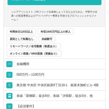
- 立場や役職関係なく意見交換ができ、かつ、それが実行さ
■税務業務
れやすい風通しのよい職場
※興味があれば、グループ会社にて税務業務に従事いただ
■成果に見合った報酬体系
シニアアソシエイト｜PEファンド出身者によって立ち上げられた、中堅中小企
くことも可能
業への投資事業およびアドバイザリー事業を手掛けるプロフェッショナルファ
- 成果が報酬に反映される透明性の高い報酬制度（詳細は面
ーム！
談時に説明）
※ご希望に応じて、投資業務とアドバイザリー業務の両方
年間休日120日以上
年収1000万円以上の求人
に従事いただくこともできます
原則として転勤なし
未経験可
【投資業務】
リモートワーク／在宅勤務（制度あり）
■投資案件のソーシング、提案資料の作成、ビジネス・財務
分析、バリュエーション、投資採算分析、DD対応、契約交
オンライン面接／WEB面接（実績あり）
渉、投資先の経営支援など、投資業務全般に一気通貫で幅
金融機関
広く関与いただきます
■投資対象は主に売上数億円～数十億円の中堅・中小企業と
500万円～1100万円
なります
東京都 中央区 中央区銀座8丁目18-1 銀座木挽町ビル 4階
【ポジションの魅力】
独立も将来的に実現可能となりうる成長環境！！
各線「新橋駅」徒歩8分、各線「汐留駅」徒歩5分、他
業務の幅広さや案件サポート体制は業界トップクラス
手を挙げれば投資業務やマネジメントキャリアにも挑戦で
【必須要件】