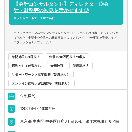
【会計コンサルタント】ディレクター◎会
■スタートアップならではの裁量の大きさ
■内部統制・ガバナンス構築支援
計・財務等の知見を活かせます◎
- 個人の裁量が大きい環境での業務が可能
■CFO/管理部長代行支援
リゾルトパートナーズ株式会社
- 立場や役職関係なく意見交換ができ、かつ、それが実行さ
■税務業務
れやすい風通しのよい職場
※興味があれば、グループ会社にて税務業務に従事いただ
■成果に見合った報酬体系
ディレクター・マネージングディレクター｜PEファンド出身者によって立ち上
くことも可能
げられた、中堅中小企業への投資事業およびアドバイザリー事業を手掛けるプ
- 成果が報酬に反映される透明性の高い報酬制度（詳細は面
ロフェッショナルファーム！
談時に説明）
※ご希望に応じて、投資業務とアドバイザリー業務の両方
年間休日120日以上
年収1000万円以上の求人
に従事いただくこともできます
原則として転勤なし
未経験可
管理職求人
【投資業務】
リモートワーク／在宅勤務（制度あり）
■投資案件のソーシング、提案資料の作成、ビジネス・財務
分析、バリュエーション、投資採算分析、DD対応、契約交
オンライン面接／WEB面接（実績あり）
渉、投資先の経営支援など、投資業務全般に一気通貫で幅
金融機関
広く関与いただきます
■投資対象は主に売上数億円～数十億円の中堅・中小企業と
1200万円～1600万円
なります
東京都 中央区 中央区銀座8丁目18-1 銀座木挽町ビル 4階
【ポジションの魅力】
独立も将来的に実現可能となりうる成長環境！！