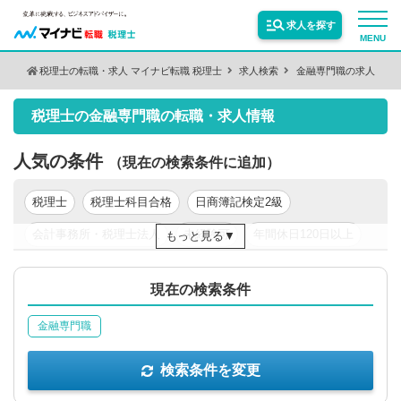
求人を探す
MENU
税理士の転職・求人 マイナビ転職 税理士
求人検索
金融専門職の求人
検索条件を変更
サービス紹介
税理士の金融専門職の転職・求人情報
保有資格
絞り込む
転職お役立ち情報
人気の条件
（現在の検索条件に追加）
税理士
税理士科目合格
日商簿記検定2級
絞り込む
業種
業界情報
会計事務所・税理士法人
未経験可
年間休日120日以上
もっと見る
年収200万円以上
年収300万円以上
年収400万円以上
求人情報
職種
絞り込む
現在の検索条件
年収500万円以上
東京都
関東
金融専門職
絞り込む
勤務地
検索条件を変更