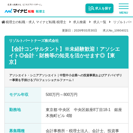
求人を探す
MENU
税理士の転職・求人 マイナビ転職 税理士
求人検索
求人一覧
リゾルトパー
サービス紹介
更新日：2026年03月30日
求人No_10604021
リゾルトパートナーズ株式会社
【会計コンサルタント】※未経験歓迎！アソシエ
転職お役立ち情報
イト◎会計・財務等の知見を活かせます◎【東
京】
業界情報
アソシエイト・シニアアソシエイト｜中堅中小企業への投資事業およびアドバイザリ
ー事業を手掛けるプロフェッショナルファーム！
求人情報
モデル年収
500万円～800万円
勤務地
東京都 中央区 中央区銀座8丁目18-1 銀座
木挽町ビル 4階
募集職種
会計事務所・税理士法人、会計士、投資事