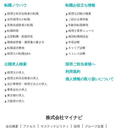
転職ノウハウ
転職お役立ち情報
税理士科目合格者の転職
税理士試験の概要
女性税理士の転職
ご紹介企業特集
実務未経験者の転職
年齢別転職事情
転職時期
税理士業界ニュース
志望動機・面接対策
個別転職相談会
職務経歴書・履歴書の書き方
年収診断
転職成功事例
キャリア診断
税理士の転職Q&A
ストレス診断
公開求人検索
採用ご担当者様へ
利用規約
税理士の求人
税理士科目合格者の求人
個人情報の取り扱いについて
会計事務所・税理士法人の求人
事業会社の求人
東京都の求人
大阪府の求人
株式会社マイナビ
会社概要
アクセス
サスティナビリティ
採用
グループ企業