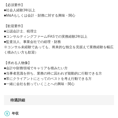
【必須要件】
■社会人経験3年以上
■M&Aもしくは会計・財務に対する興味・関心
【歓迎要件】
■公認会計士、税理士
■コンサルティングファーム/FASでの実務経験2年以上
■監査法人、事業会社での経理・財務
※コンサル未経験であっても、将来的な独立を見据えて業務経験を幅広
く積みたい方も歓迎）
【求める人物像】
■会計や財務領域でキャリアを積みたい方
■当事者意識を持ち、業務の枠に囚われず能動的に行動できる方
■常にクライアントにとってのベストを考え行動できる方
■一緒に会社を創っていくことへの興味・関心
待遇詳細
年収