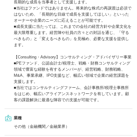
長期的な成長を当事者として支援します。
■当社はファンドではありません。将来的な株式の再譲渡は必須で
はないため、「長期的な目線で成長を支援してほしい」といった
オーナーや企業のニーズに応えることが可能です。
■成長支援に当たっては、これまでの会社の経営方針や企業文化を
最大限尊重します。経営陣や社員の方々との対話を通じ、「守る
べきもの」と「変えるべきもの」を見極め、必要な支援を提供し
ます。
【Consulting・Advisory】コンサルティング・アドバイザリー事業
■PEファンド、公認会計士/税理士、戦略・財務コンサルティング
領域で豊富な経験を有するメンバーが、経営戦略、財務戦略、
M&A、事業承継、IPO支援など、幅広い領域で企業の経営課題を
支援します。
■当社ではコンサルティングファーム、会計事務所/税理士事務所
をはじめ、幅広いアライアンスネットワークを有しています。顧
客の課題解決に最適な陣容での支援が可能です。
業種
その他（金融機関／金融業界）