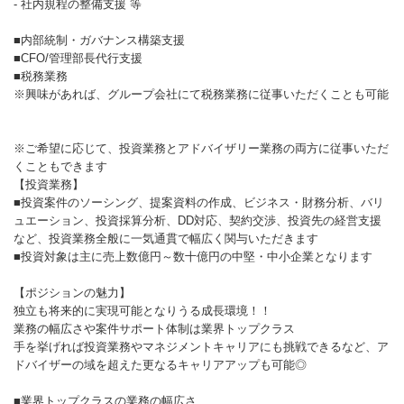
- 社内規程の整備支援 等
■内部統制・ガバナンス構築支援
■CFO/管理部長代行支援
■税務業務
※興味があれば、グループ会社にて税務業務に従事いただくことも可能
※ご希望に応じて、投資業務とアドバイザリー業務の両方に従事いただ
くこともできます
【投資業務】
■投資案件のソーシング、提案資料の作成、ビジネス・財務分析、バリ
ュエーション、投資採算分析、DD対応、契約交渉、投資先の経営支援
など、投資業務全般に一気通貫で幅広く関与いただきます
■投資対象は主に売上数億円～数十億円の中堅・中小企業となります
【ポジションの魅力】
独立も将来的に実現可能となりうる成長環境！！
業務の幅広さや案件サポート体制は業界トップクラス
手を挙げれば投資業務やマネジメントキャリアにも挑戦できるなど、ア
ドバイザーの域を超えた更なるキャリアアップも可能◎
■業界トップクラスの業務の幅広さ