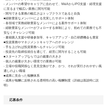
- メンバーの希望やキャリアに合わせて、M&AからIPO支援・経理支援
に至るまで幅広い業務に関与可能
- 関与できる業務の幅広さはトップクラスであると自負
■経験豊富なメンバーによる充実したサポート体制
- 各領域で実務経験豊富なメンバーによる案件サポート体制
- 経験豊富なメンバーがフォローする体制により、初めての業務でも不
安なくチャレンジ可能
- 書籍購入支援や研修参加等、キャリアアップ・自己研鑽機会も豊富
■投資業務やマネジメントキャリアへのチャレンジ
- 手を上げれば投資業務へもチャレンジ可能
- 投資先の取締役就任を通じて、経営に関与することも可能
■スタートアップならではの裁量の大きさ
- 個人の裁量が大きい環境での業務が可能
- 立場や役職関係なく意見交換ができ、かつ、それが実行されやすい風
通しのよい職場
■成果に見合った報酬体系
- 成果が報酬に反映される透明性の高い報酬制度（詳細は面談時に説
明）
応募条件