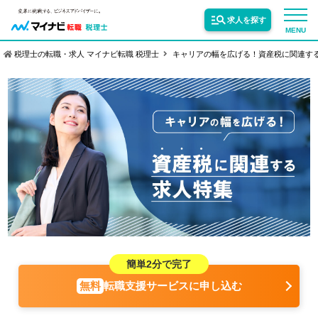
求人を探す
MENU
税理士の転職・求人 マイナビ転職 税理士
キャリアの幅を広げる！資産税に関連す
サービス紹介
転職お役立ち情報
業界情報
求人情報
簡単2分で完了
転職支援サービスに申し込む