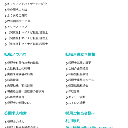
キャリアアドバイザーのご紹介
非公開求人とは
よくあるご質問
Web面談サービス
アクセスマップ
【関東版】マイナビ転職 税理士
【関西版】マイナビ転職 税理士
【東海版】マイナビ転職 税理士
転職ノウハウ
転職お役立ち情報
税理士科目合格者の転職
税理士試験の概要
女性税理士の転職
ご紹介企業特集
実務未経験者の転職
年齢別転職事情
転職時期
税理士業界ニュース
志望動機・面接対策
個別転職相談会
職務経歴書・履歴書の書き方
年収診断
転職成功事例
キャリア診断
税理士の転職Q&A
ストレス診断
公開求人検索
採用ご担当者様へ
利用規約
税理士の求人
税理士科目合格者の求人