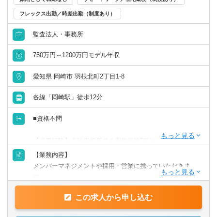
フレックス出勤／時差出勤（制度あり）
監査法人・事務所
750万円～1200万円モデル年収
愛知県 岡崎市 羽根北町2丁目1-8
各線「岡崎駅」徒歩12分
■資格不問
【必要経験】会計事務所での実務経験5年以上の方
【業務内容】
■以下資格をお持ちの方は知識や経験を活かしていただけま
メンバーマネジメントや採用・営業に携っていただきま
す。
す。
税理士、日商簿記1～3級、公認会計士。
この求人から申し込む
【具体的には】
■3～6名ほどのチームのマネジメント業務