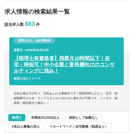
求人情報の検索結果一覧
年収を選択
883
該当求人数
件
以上
税理士法人・会計事務所
従業員数
更新日：2026年06月22日
【税理士有資格者】残業月10時間以下！在
宅・時短可！中小企業と富裕層向けのコンサ
以上
ルティングに強み！
税理士法人リリーフ
フリーワード
自由な働き方が叶う、活気あふれる事務所です！残業時間も少なく、在宅・時
短勤務可のため、ライフスタイルに合わせた働き方が可能です。コンサル・資
産税・相続案件と幅広い！
企業名のみで検索
税理士
年間休日120日以上
原則として転勤なし
5名以上募集の求人
リモートワーク／在宅勤務（制度あり）
休日・働き方