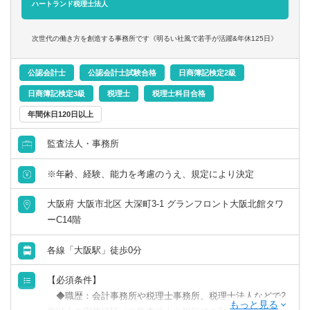
ハートランド税理士法人
次世代の働き方を創造する事務所です《明るい社風で若手が活躍&年休125日》
公認会計士
公認会計士試験合格
日商簿記検定2級
日商簿記検定3級
税理士
税理士科目合格
年間休日120日以上
監査法人・事務所
※年齢、経験、能力を考慮のうえ、規定により決定
大阪府 大阪市北区 大深町3-1 グランフロント大阪北館タワ
ーC14階
各線「大阪駅」徒歩0分
【必須条件】
◆職歴：会計事務所や税理士事務所、税理士法人などで2