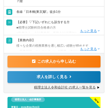
７階
会計事務所・税理士法人
群馬県
埼玉県
各線「日本橋(東京)駅」徒歩1分
金融専門職
千葉県
東京都
【必要】▽下記いずれにも該当する方
■税理士試験科目合格者の方
すべて選択する
■監査法人、会計事務所、事業会社経理何れかの経験を有す
神奈川県
る方となります。
【業務内容】
投資銀行系業務
【歓迎】
様々な企業の税務業務を通し幅広い経験が積めます。
北陸・甲信越
■税理士資格保有者
・税務相談、コンサルティング業務（連結納税や組織再編
投資事業
■官報合格者
等）
新潟県
富山県
この求人から申し込む
・税務デューデリジェンス
経営／企画／管理／事務
・税金計算
石川県
福井県
・各種税務申告書作成
求人を詳しく見る
・年末調整、確定申告業務
すべて選択する
山梨県
長野県
・法人設立に関する手続き及び届出
税理士法人令和会計社 の求人一覧を見る
経理／財務／管理会計
【同社で働くポイント】
東海
税理士法人・会計事務所
・大手・上場企業の税務を経験することができます。
経理
・一部ではなくクライアントの税務に一環して携わること
更新日：2026年08月05日