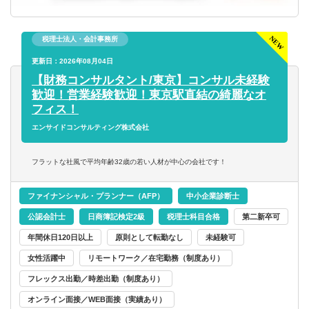
税理士法人・会計事務所
更新日：2026年08月04日
【財務コンサルタント/東京】コンサル未経験
歓迎！営業経験歓迎！東京駅直結の綺麗なオ
フィス！
エンサイドコンサルティング株式会社
フラットな社風で平均年齢32歳の若い人材が中心の会社です！
ファイナンシャル・プランナー（AFP）
中小企業診断士
公認会計士
日商簿記検定2級
税理士科目合格
第二新卒可
年間休日120日以上
原則として転勤なし
未経験可
女性活躍中
リモートワーク／在宅勤務（制度あり）
フレックス出勤／時差出勤（制度あり）
オンライン面接／WEB面接（実績あり）