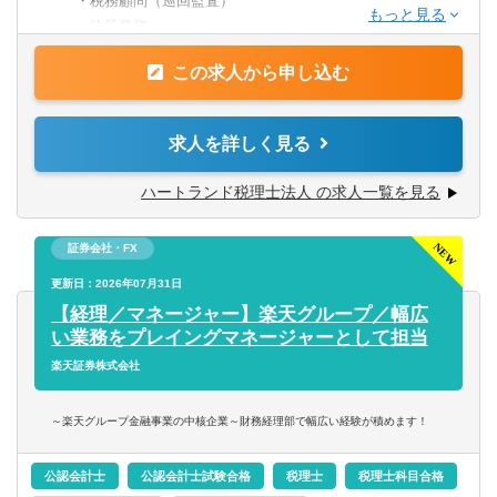
・税務顧問（巡回監査）
◆入社1年目（年収700万円前後）
◆経験：顧客対応や法人の決算業務経験
・決算業務
・担当顧問20～25件前後。
※「経験者」の定義は「税理士資格の有無は問わず、単独
・申告書類作成
・プレイヤーとしてスキルアップに励む。
で顧客対応可能な方」とする。
この求人から申し込む
・タックスコンサルティング
・個人事業主や年商3億円未満のスタートアップ法人をメイ
・会社設立支援
ンで担当。
【歓迎条件】
・クラウド会計導入支援
求人を詳しく見る
◆資格：税理士資格所有者は優遇
◆入社3年目（年収1,000万円前後）
※上記以外にも、経験年数や勤続年数、本人の要望に応じ
・担当顧問25～30件前後。共同案件のリーダー担当1～2件
ハートランド税理士法人 の求人一覧を見る
＜年収実績（2025年）＞
て資金調達支援や相続対策、組織再編や事業承継などの業
前後、サポート担当5件前後。
勤続1年以上の税務担当の平均年収 ：11,037,499円
務も担当可能。
・チーム長やその補佐などを担当。
勤続3年以上の税務担当の平均年収 ：14,251,600円
証券会社・FX
・財務コンサル業務を担当。
勤続3年以上の税務担当の年収中央値：11,683,809円
＜顧問先の傾向に関して＞
更新日：2026年07月31日
・年商10億円未満の中規模法人をメインで担当。
法人メインです。
【経理／マネージャー】楽天グループ／幅広
・年商10億円超の企業グループをチームの一員として担
＜年収例＞
創業間もないスタートアップから、年商100億円を超える大
い業務をプレイングマネージャーとして担当
当。
経験者枠
企業まで幅広く対応しています。
楽天証券株式会社
・その他、経験を積みたい分野があれば積極的に該当案件
830万円／27歳／入社2年目／業界歴3年目／顧問件数22件
よく「年収が高いから、特殊案件や複雑案件ばかりなので
へ参加して経験を積む（例：組織再編や事業承継対策の提
／年間顧問売上2,000万円（月給60万円+平均インセンティ
は？」と心配される方がいますが、そうした案件は一部で
案、DD業務などのスポット業務をチームの一員として対
～楽天グループ金融事業の中核企業～財務経理部で幅広い経験が積めます！
ブ月額9万円）
すし、お任せする人は限られています。そのため、経験者
応）。
1040万円／36歳／入社5年目／業界歴10年目／顧問件数26
であればスムーズに業務に慣れていただけるはずです。
公認会計士
公認会計士試験合格
税理士
税理士科目合格
件／年間顧問売上2,600万円（月給60万円+平均インセンテ
◆入社5年目以降（年収1,200万円以上）