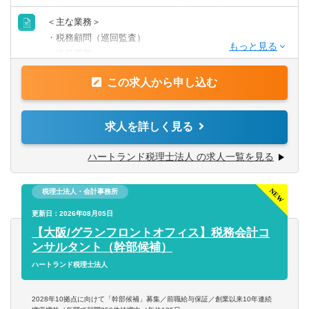
年以上の実務経験（※監査法人や銀行での勤務は経験にカ
ウントされません）
＜主な業務＞
◆経験：顧問先への巡回監査経験
・税務顧問（巡回監査）
◆経験：顧客対応や法人の決算業務経験
・決算業務
・申告書類作成
【歓迎条件】
この求人から申し込む
・タックスコンサルティング
◆資格：税理士資格所有者は優遇
・会社設立支援
・クラウド会計導入支援
求人を詳しく見る
＜年収実績（2025年）＞
勤続1年以上の税務担当の平均年収 ：11,037,499円
※上記以外にも、経験年数や勤続年数、本人の要望に応じ
ハートランド税理士法人 の求人一覧を見る
勤続3年以上の税務担当の平均年収 ：14,251,600円
て資金調達支援や相続対策、組織再編や事業承継などの業
勤続3年以上の税務担当の年収中央値：11,683,809円
務も担当可能。
税理士法人・会計事務所
＜年収例＞
＜顧問先の傾向に関して＞
更新日：2026年08月05日
経験者枠
法人メインです。
【大阪/グランフロントオフィス】税務会計コ
830万円／27歳／入社2年目／業界歴3年目／顧問件数22件
創業間もないスタートアップから、年商100億円を超える大
ンサルタント（幹部候補）
／年間顧問売上2,000万円（月給45万円+平均インセンティ
企業まで幅広く対応しています。
ハートランド税理士法人
ブ月額24万円）
よく「年収が高いから、特殊案件や複雑案件ばかりなので
1040万円／36歳／入社5年目／業界歴10年目／顧問件数26
は？」と心配される方がいますが、そうした案件は一部で
2028年10拠点に向けて「幹部候補」募集／前職給与保証／創業以来10年連続
件／年間顧問売上2,600万円（月給45万円+平均インセンテ
すし、お任せする人は限られています。そのため、経験者