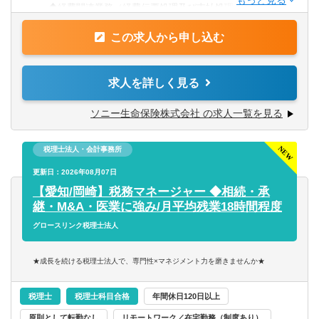
【以下の経験あれば、なお可】
◆経費関連業務（経費伝票処理及び支払処理）
◆公認会計士、税理士資格あればなお可
◆固定資産管理業務（有形・無形）及びリース取引関連業
◆金融機関での就業経験不問
この求人から申し込む
務
◆税務関連業務従事経験が長ければなお可
◆日本会計基準及びIFRS会計基準に基づく決算業務
◆組織のマネジメント経験あればなお可
◆各種開示資料作成
求人を詳しく見る
◆有価証券報告書作成経験あればなお可
◆税務申告業務
◆税務（法人税等）申告書作成経験あればなお可
◆資産の自己査定 など
ソニー生命保険株式会社 の求人一覧を見る
◆財務報告に係る内部統制評価制度に対する実務経験あれ
※将来的に会社の定める業務（出向含む）へ変更されるこ
ばなお可
とがあります。
◆IFRS導入に関する業務経験あればなお可
税理士法人・会計事務所
◆経理システムの導入や子会社の設立・買収等のプロジェ
更新日：2026年08月07日
クトにおける経理部門主担当経験あればなお可
【愛知/岡崎】税務マネージャー ◆相続・承
継・M&A・医業に強み/月平均残業18時間程度
グロースリンク税理士法人
★成長を続ける税理士法人で、専門性×マネジメント力を磨きませんか★
税理士
税理士科目合格
年間休日120日以上
原則として転勤なし
リモートワーク／在宅勤務（制度あり）