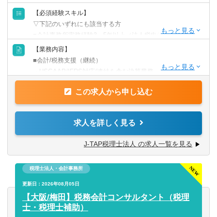
【必須経験スキル】
▽下記のいずれにも該当する方
■会計事務所実務経験3～5年以上（法人税申告書作成経験必
須）
【業務内容】
■税理士試験の3科目合格者以上（簿財+法人or消費or相続）
■会計/税務支援（継続）
or公認会計士
・USGAAP/IFRS対応/連結を含む決算業務
・各種任意/法定監査
【歓迎要件】
この求人から申し込む
・税務顧問（税務相談）
■金融業界経験のある方
・法人税/消費税/償却資産税の申告代行
・入出金、記帳、給与計算等事務代行
求人を詳しく見る
【求める人材】
・資産税（相続対策）コンサルティング
■ 謙虚さと素直さがある方（コミュニケーションと協力）
J-TAP税理士法人 の求人一覧を見る
■コミュニケーション能力が高く人と信頼関係を構築できる
■税務支援（スポット）
方（コミュニケーションと協力）
・個人/相続の申告代行
■悪いことも含めあらゆる事象を自己成長機会だと捉えるこ
税理士法人・会計事務所
・税務面の調査（税務DD）
とができる（主体性）
・組織再編ストラクチャーの検討/実行支援
更新日：2026年08月05日
■成長意欲が高い（プロフェッショナリズム）
【大阪/梅田】税務会計コンサルタント（税理
※経験スキルによってお任せする業務は異なります。
士・税理士補助）