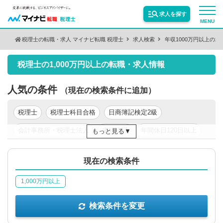
求人を探す
MENU
税理士の転職・求人 マイナビ転職 税理士
求人検索
年収1000万円以上の求
検索条件を変更
サービス紹介
税理士の1,000万円以上の転職・求人情報
保有資格
絞り込む
転職お役立ち情報
人気の条件
（現在の検索条件に追加）
税理士
税理士科目合格
日商簿記検定2級
絞り込む
業種
業界情報
会計事務所・税理士法人
未経験可
年間休日120日以上
もっと見る
新卒可
年収200万円以上
年収300万円以上
求人情報
職種
絞り込む
現在の検索条件
年収400万円以上
年収500万円以上
東京都
関東
1,000万円以上
絞り込む
勤務地
検索条件を変更