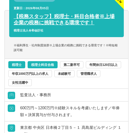
■税務デューデリジェンス
更新日：2026年08月05日
■税務相談、コンサルティング業務（連結納税や組織再編
【税務スタッフ】税理士・科目合格者※上場
等）
企業の税務に挑戦できる環境です！
【得られる経験や知識】
税理士法人令和会計社
コンサルタント／監査法人／士業関連
税理士
会計事務所・税理士法人
北海道・東北
■上場企業・大企業の高度な税務スキル
■クライアントを一貫して担当する経験
※福利厚生・社内制度抜群※上場企業の税務に挑戦できる環境です！※時短相
すべて選択する
税理士科目合格
コンサルティングファーム
北海道
青森県
■領域ごとでクライアントを区切らないため、税務の専門家
談可能
として幅広い知見が得られる
戦略・業務・会計コンサルタント
■長期的なキャリア形成
日商簿記検定1級
事業会社
岩手県
宮城県
税理士
税理士科目合格
第二新卒可
年間休日120日以上
年収1000万円以上の求人
未経験可
管理職求人
経営・戦略コンサルタント
日商簿記検定2級
金融機関
秋田県
山形県
女性活躍中
財務・会計・税務コンサルタント
監査法人・事務所
日商簿記検定3級
福島県
600万円～1200万円※経験スキルを考慮いたします／年俸
人事・組織コンサルタント
関東
額＋決算賞与が付与されます。
その他（コンサルタント）
茨城県
栃木県
東京都 中央区 日本橋２丁目５－１ 髙島屋ビルディング １