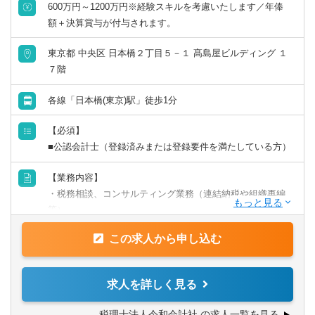
600万円～1200万円※経験スキルを考慮いたします／年俸
額＋決算賞与が付与されます。
英語力を活かす
東京都 中央区 日本橋２丁目５－１ 髙島屋ビルディング １
中国語を活かす
７階
その他語学を活かす
各線「日本橋(東京)駅」徒歩1分
【必須】
■公認会計士（登録済みまたは登録要件を満たしている方）
【業務内容】
・税務相談、コンサルティング業務（連結納税や組織再編
等）
・税金計算
この求人から申し込む
・各種税務申告書作成
・年末調整、確定申告業務
・法人設立に関する手続き及び届出
求人を詳しく見る
・M＆A業務（税務DD等）
様々な企業の税務業務を通し幅広い経験が積めます。
税理士法人令和会計社 の求人一覧を見る