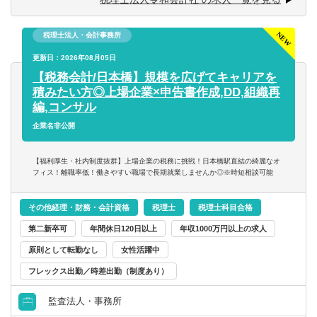
※税務関連の業務100％となります。
税理士法人・会計事務所
【同社で働くポイント】
・大手・上場企業の税務を経験することができます。
更新日：2026年08月05日
・一部ではなくクライアントの税務に一環して携わること
【税務会計/日本橋】規模を広げてキャリアを
ができます。
積みたい方◎上場企業×申告書作成,DD,組織再
編,コンサル
企業名非公開
【福利厚生・社内制度抜群】上場企業の税務に挑戦！日本橋駅直結の綺麗なオ
フィス！離職率低！働きやすい職場で長期就業しませんか◎※時短相談可能
その他経理・財務・会計資格
税理士
税理士科目合格
第二新卒可
年間休日120日以上
年収1000万円以上の求人
原則として転勤なし
女性活躍中
フレックス出勤／時差出勤（制度あり）
監査法人・事務所