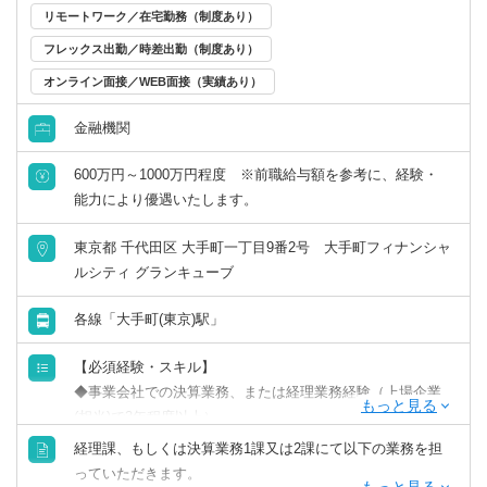
・変化を楽しめる、前向きな方
・オフィスの拠点長や管理責任者、またはその補佐を担
リモートワーク／在宅勤務（制度あり）
所属は財務企画本部 経理部
・新しい知識を学ぶことに意欲的な方
当。もしくは複雑案件等をメインで担当する「スペシャリ
フレックス出勤／時差出勤（制度あり）
・「言われたことをやる」だけでなく、自分で考えて行動
スト」や「スタープレイヤー」として活躍。
オンライン面接／WEB面接（実績あり）
できる方
・年商10億円超の企業グループをチームの主担当として対
応。
金融機関
※TOEICスコア未保有の方は、入社後TOEICスコアを取得
・組織再編や事業承継対策の提案、DD業務などのスポット
いただきます
業務をチームの主担当として対応。
600万円～1000万円程度 ※前職給与額を参考に、経験・
能力により優遇いたします。
※試用期間中：350,000円～600,000以上（基本給258,900円
～443,900円以上。45時間分の固定残業代91,100円～
東京都 千代田区 大手町一丁目9番2号 大手町フィナンシャ
156,100円以上を含む）
ルシティ グランキューブ
各線「大手町(東京)駅」
【必須経験・スキル】
◆事業会社での決算業務、または経理業務経験（上場企業
(相当)で3年程度以上）
◆監査法人・税理士法人での業務経験
経理課、もしくは決算業務1課又は2課にて以下の業務を担
っていただきます。