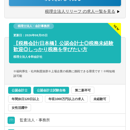
います。
■コツコツ努力できる
チャレンジ意欲のある方には、やってみたい業務を積極的
第二新卒可
税理士法人リリーフ の求人一覧を見る
■明るい、人と話すのが好き、事務作業が好き、数字にこだ
にお任せ致します！
わる
■税務相談、各種コンサルティング
託児所・育児補助
■ゆくゆくは経営層として活躍していきたいという意欲をお
税理士法人・会計事務所
■資産税業務
持ちの方
■各種申告書作成、確定申告業務
更新日：2026年08月05日
エグゼクティブクラスの求人
■決算業務、年末調整
【税務会計/日本橋】公認会計士◎税務未経験
※仕事に対する意欲や、上昇志向のある方、大歓迎です！
■関与先への報告
歓迎◎しっかり税務を学びたい方
人間性を重視しながら採用しているので、たとえ税務の経
海外赴任の機会あり
■新規顧客開拓 etc.
税理士法人令和会計社
験が浅くても、意欲がある方はぜひ一度ご応募ください！
【主な使用ソフト】
MBAホルダー募集
※福利厚生・社内制度抜群※上場企業の税務に挑戦できる環境です！※時短相
マネーフォワード、freee、弥生、達人、TKC
談可能
※その他お客様や職員の要望により導入する可能性あり
有形商材の求人
公認会計士
公認会計士試験合格
第二新卒可
管理職求人
年間休日120日以上
年収1000万円以上の求人
未経験可
女性活躍中
オンライン面接／WEB面接（実績あり）
監査法人・事務所
語学