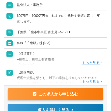
監査法人・事務所
リモートワーク／在宅勤務（制度あり）
600万円～1000万円※これまでのご経験や業績に応じて変
年間休日120日以上
化します。
千葉県 千葉市中央区 富士見2-5-12 6F
原則として転勤なし
各線「千葉駅」徒歩5分
フレックス出勤／時差出勤（制度あり）
【必須要件】
募集・採用情報
■税理士、税理士有資格者
【歓迎要件】
新卒可
■後輩指導（マネジメント）のご経験
【業務内容】
■会計事務所での勤務のご経験
税理士資格を活かし、以下の業務を担当していただきま
■事業会社経理業務のご経験
未経験可
す。また、所内スタッフのサポート役としても期待してお
ります。
【求める人物像】
この求人から申し込む
【具体的には】
年収1000万円以上の求人
■チャレンジ精神がある
業務は多岐に渡り、コンサルティング業務（30～50件程
税理士事務所での仕事をお客様に対する「サービス」とし
度）や資産税・相続案件（年間10件以上）にも力を入れて
5名以上募集の求人
求人を詳しく見る
て捉えられる