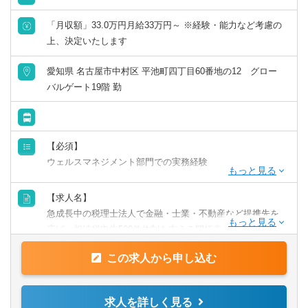
「月収額」33.0万円月給33万円～ ※経験・能力など考慮の
上、決定いたします
愛知県 名古屋市中村区 平池町四丁目60番地の12 グロー
バルゲート19階 勤
【必須】
ウェルスマネジメント部門での実務経験
【歓迎】
【求人名】
ファイナンシャルプランナーまたはプライベートバンカー
急成長中の税理士法人で金融・士業・不動産など提携先を
資格
広げ、相続税申告500件体制を支える開拓責任者を募集！
この求人から申し込む
【業務内容】
司法書士事務所・葬儀社・不動産・金融機関との提携営業
を担い、相続税申告500件体制の基盤構築を推進していただ
求人を詳しく見る