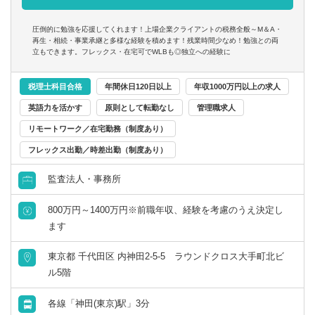
圧倒的に勉強を応援してくれます！上場企業クライアントの税務全般～M＆A・
再生・相続・事業承継と多様な経験を積めます！残業時間少なめ！勉強との両
立もできます。フレックス・在宅可でWLBも◎独立への経験に
税理士科目合格
年間休日120日以上
年収1000万円以上の求人
英語力を活かす
原則として転勤なし
管理職求人
リモートワーク／在宅勤務（制度あり）
フレックス出勤／時差出勤（制度あり）
監査法人・事務所
800万円～1400万円※前職年収、経験を考慮のうえ決定し
ます
東京都 千代田区 内神田2-5-5 ラウンドクロス大手町北ビ
ル5階
各線「神田(東京)駅」3分