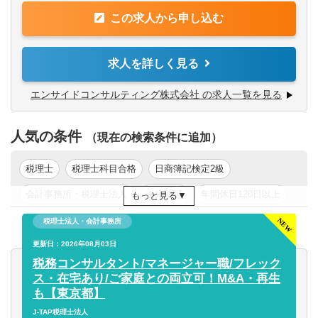
【歓迎】
この求人から申し込む
【具体的には】
・各種資格をお持ちの方
・資金繰りの管理
（簿記・中小企業診断士・ファイナンシャルプランナー・
・利益管理
求人を詳しく見る
公認会計士）
・財務状況改善のための資金調達（融資の借り換えやリス
ケジュールなど）
エンサイドコンサルティング株式会社 の求人一覧を見る
・事業計画の見直しや策定支援
人気の条件
【将来のキャリアパス】
（現在の検索条件に追加）
・財務コンサルタントとしてエキスパートを目指す
・税務コンサル領域にもチャレンジ
税理士
税理士科目合格
日商簿記検定2級
・新規事業立ち上げのためのシステム等に携わる
会計事務所・税理士法人
未経験可
年間休日120日以上
もっと見る
あなたのやる気次第で様々なチャレンジができます！
新卒可
年収200万円以上
年収300万円以上
税理士法人・会計事務所
年収400万円以上
更新日：2026年08月03日
年収500万円以上
東京都
関東
税務コンサルタント/マネージャー職/フレック
ス・在宅あり/ご家庭との両立可！M&A・再生
も【東京都】
J-TAP税理士法人