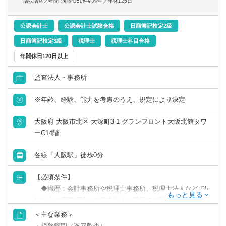
増収増益／年間で顧問350件純増中／年休125日
ィブ月額41.5万円）
であればスムーズに業務に慣れていただけるはずです。
1,390万円／28歳／入社3年目／業界歴5年目／顧問件数27件
公認会計士
公認会計士試験合格
日商簿記検定2級
／年間顧問売上3,000万円（月給45万円+平均インセン月額
＜顧問先の割り振り＞
日商簿記検定3級
税理士
税理士科目合格
61万円+管理職手当10万円）
本人の希望や、経験年数を加味して担当顧問を割り振りま
1,580万円／40歳／入社7年目／業界歴12年／顧問件数32件
す。「無理に受けさせられる」ということはありませんの
年間休日120日以上
／年間顧問売上3,700万円（月給45万円+平均インセンティ
でご安心ください。
ブ月額66.5万円+管理職手当20万円）
監査法人・事務所
＜基本的なキャリアステップ＞
※年齢、経験、能力を考慮のうえ、規定により決定
（1）担当を持ち、顧客対応を1人で完結できる。
※担当件数が多い方は大きな企業を相手にするケースが多
（2）担当顧問先数が25件前後に到達する。
大阪府 大阪市北区 大深町3-1 グランフロント大阪北館タワ
く、顧問料も高くなる傾向にあります。
（3）希望に応じて、部下の育成を担当する「チームリーダ
ーC14階
ー」、資産税案件(相続等)・複雑案件を一手に担う「スペシ
ャリスト」などのキャリアを歩む。
各線「大阪駅」徒歩0分
（4）本人の希望があれば拠点長に就任し、担当オフィスの
利益からレベニューシェア。
【必須条件】
◆職歴：会計事務所や税理士事務所、税理士法人などで5
＜勤続年数に応じた業務内容と年収イメージ＞
年以上の実務経験（※監査法人や銀行での勤務は経験にカ
【例】業界経験3年の方が入社した場合
ウントされません）
＜主な業務＞
◆経験：顧問先への巡回監査経験