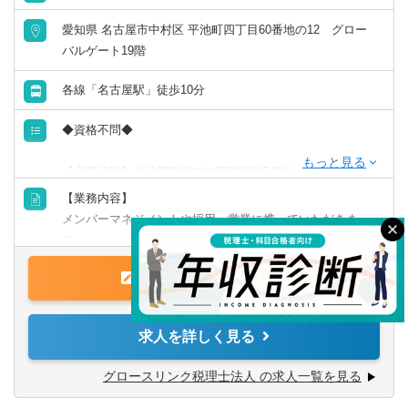
愛知県 名古屋市中村区 平池町四丁目60番地の12 グロー
バルゲート19階
各線「名古屋駅」徒歩10分
◆資格不問◆
【必要経験】会計事務所での実務経験5年以上の方
【業務内容】
◆以下資格をお持ちの方は知識や経験を活かしていただけ
メンバーマネジメントや採用・営業に携っていただきま
ます。
す。
税理士、日商簿記1～3級、公認会計士。
この求人から申し込む
【具体的には】
■3～6名ほどのチームのマネジメント業務
■営業活動（市場開拓・新規顧問先開拓業務）
求人を詳しく見る
■採用業務（書類選考・面接対応・会社説明会実施等）
■税務顧問（記帳代行、財務分析、税務相談、決算対策、経
検索する
クリア
グロースリンク税理士法人 の求人一覧を見る
営相談、ビジネスマッチングなど）
■起業家支援（会社設立サポート、事業計画作成、金融機関