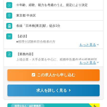
※年齢、経験、能力を考慮のうえ、規定により決定
東京都 中央区
各線「日本橋(東京)駅」徒歩1分
【必須】
■税理士試験科目合格者の方
【歓迎】
【業務内容】
■監査法人にて実務経験のある方
上場企業・大手企業を中心に、税務申告書作成や税務相談
■会計事務所にて実務経験のある方
などの税務業務を担当します。クライアントに寄り添いな
■事業会社経理にて実務経験のある方
がら、幅広い税務経験を積むことができます。
この求人から申し込む
【業務詳細】
■税金計算
求人を詳しく見る
■各種税務申告書作成
■年末調整、確定申告業務
■法人設立に関する手続き及び届出
税理士法人・会計事務所