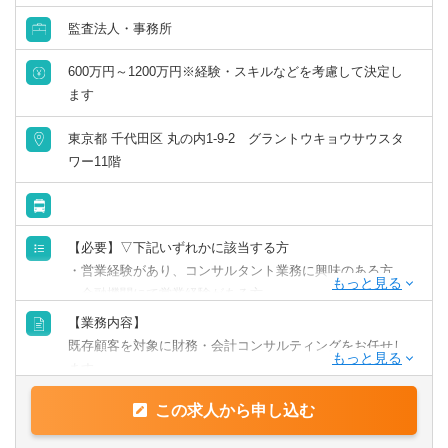
監査法人・事務所
600万円～1200万円※経験・スキルなどを考慮して決定し
ます
東京都 千代田区 丸の内1-9-2 グラントウキョウサウスタ
ワー11階
【必要】▽下記いずれかに該当する方
・営業経験があり、コンサルタント業務に興味のある方
・金融機関にて営業経験がある方
（中小企業をクライアントにしていると尚可）
【業務内容】
・経営企画経験のある方
既存顧客を対象に財務・会計コンサルティングをお任せし
・経理経験のある方
ます。
【歓迎】
この求人から申し込む
【具体的には】
・各種資格をお持ちの方
・資金繰りの管理