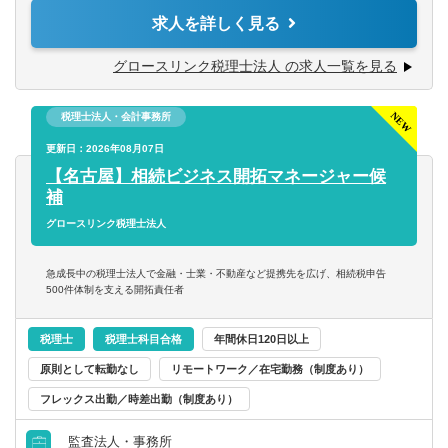
■営業活動（市場開拓・新規顧問先開拓業務）
求人を詳しく見る
■採用業務（書類選考・面接対応・会社説明会実施等）
■税務顧問（記帳代行、財務分析、税務相談、決算対策、経
グロースリンク税理士法人 の求人一覧を見る
営相談、ビジネスマッチングなど）
■起業家支援（会社設立サポート、事業計画作成、金融機関
税理士法人・会計事務所
交渉、届出作成など）
■相続、事業承継支援（財産評価、相続税額試算、財産承継
更新日：2026年08月07日
シミュレーション、組織活性化支 援、企業格付け分析な
【名古屋】相続ビジネス開拓マネージャー候
ど）
補
■その他（セミナーや異業種交流会「びじ咲く会」等の運
グロースリンク税理士法人
営）
急成長中の税理士法人で金融・士業・不動産など提携先を広げ、相続税申告
【担当業務】
500件体制を支える開拓責任者
担当者の平均顧問件数 18.3件
平均売上 16,650,046.8円 （2024年4月時点）
税理士
税理士科目合格
年間休日120日以上
原則として転勤なし
リモートワーク／在宅勤務（制度あり）
フレックス出勤／時差出勤（制度あり）
監査法人・事務所