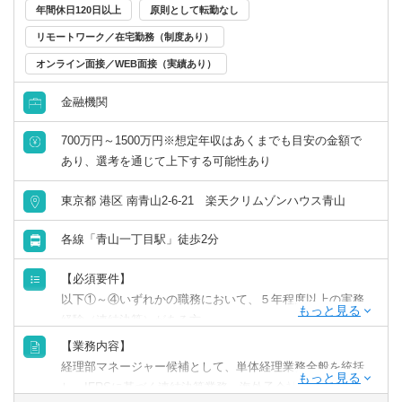
ィブ月額26.5万円）
＜顧問先の割り振り＞
年間休日120日以上
原則として転勤なし
・担当顧問25～35件前後。共同案件のリーダー担当5～10
1,390万円／28歳／入社3年目／業界歴5年目／顧問件数27件
本人の希望や、経験年数を加味して担当顧問を割り振りま
リモートワーク／在宅勤務（制度あり）
件前後。
／年間顧問売上3,000万円（月給60万円+平均インセン月額
す。「無理に受けさせられる」ということはありませんの
・オフィスの拠点長や管理責任者、またはその補佐を担
オンライン面接／WEB面接（実績あり）
46万円+管理職手当月額10万円）
でご安心ください。
当。もしくは複雑案件等をメインで担当する「スペシャリ
1,580万円／40歳／入社7年目／業界歴12年／顧問件数32件
金融機関
スト」や「スタープレイヤー」として活躍。
／年間顧問売上3,700万円（月給60万円+平均インセンティ
＜基本的なキャリアステップ＞
・年商10億円超の企業グループをチームの主担当として対
ブ月額51.5万円+管理職手当月額20万円）
（1）担当を持ち、顧客対応を1人で完結できる。
700万円～1500万円※想定年収はあくまでも目安の金額で
応。
（2）担当顧問先数が25件前後に到達する。
あり、選考を通じて上下する可能性あり
・組織再編や事業承継対策の提案、DD業務などのスポット
※担当件数が多い方は大きな企業を相手にするケースが多
（3）希望に応じて、部下の育成を担当する「チームリーダ
業務をチームの主担当として対応。
く、顧問料も高くなる傾向にあります。
ー」、資産税案件(相続等)・複雑案件を一手に担う「スペシ
東京都 港区 南青山2-6-21 楽天クリムゾンハウス青山
ャリスト」などのキャリアを歩む。
※試用期間中：350,000円以上（基本給258,900円以上。45
（4）本人の希望があれば拠点長に就任し、担当オフィスの
各線「青山一丁目駅」徒歩2分
時間分の固定残業代91,100円を含む）
利益からレベニューシェア。
※ただし、業界経験年数10年相当の場合、試用期間後は
【必須要件】
「500,000円以上（基本給370,000円以上。45時間分の固定
以下①～④いずれかの職務において、５年程度以上の実務
＜勤続年数に応じた業務内容と年収イメージ＞
残業代130,000円を含む）」とする。
経験（連結決算）がある方
【例】業界経験3年の方が入社した場合
①事業会社または金融機関での連結会計経験
【業務内容】
②監査法人での監査業務経験
◆入社1年目（年収700万円前後）
経理部マネージャー候補として、単体経理業務全般を統括
③会計事務所での実務経験
・担当顧問20～25件前後。
し、IFRSに基づく連結決算業務、海外子会社管理、内部統