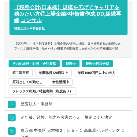
岐阜県
静岡県
ができます。
【税務会計/日本橋】規模を広げてキャリアを
財務／管理会計
積みたい方◎上場企業×申告書作成,DD,組織再
愛知県
三重県
編,コンサル
事務／秘書
税理士法人令和会計社
関西
【福利厚生・社内制度抜群】上場企業の税務に挑戦！日本橋駅直結の綺麗なオ
管理部門アシスタント
フィス！離職率低！働きやすい職場で長期就業しませんか◎※時短相談可能
滋賀県
京都府
事務／アシスタント
その他経理・財務・会計資格
税理士
税理士科目合格
大阪府
兵庫県
第二新卒可
年間休日120日以上
年収1000万円以上の求人
原則として転勤なし
女性活躍中
奈良県
和歌山県
フレックス出勤／時差出勤（制度あり）
中国・四国
監査法人・事務所
鳥取県
島根県
※年齢、経験、能力を考慮のうえ、規定により決定
東京都 中央区 日本橋２丁目５－１ 髙島屋ビルディング １
岡山県
広島県