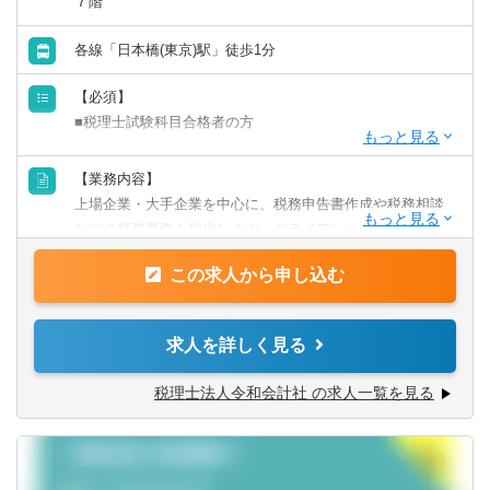
７階
山口県
徳島県
各線「日本橋(東京)駅」徒歩1分
香川県
愛媛県
【必須】
■税理士試験科目合格者の方
高知県
【歓迎】
【業務内容】
■監査法人にて実務経験のある方
上場企業・大手企業を中心に、税務申告書作成や税務相談
九州・沖縄
■会計事務所にて実務経験のある方
などの税務業務を担当します。クライアントに寄り添いな
■事業会社経理にて実務経験のある方
がら、幅広い税務経験を積むことができます。
福岡県
佐賀県
この求人から申し込む
【業務詳細】
長崎県
熊本県
■税金計算
求人を詳しく見る
■各種税務申告書作成
■年末調整、確定申告業務
大分県
宮崎県
税理士法人令和会計社 の求人一覧を見る
■法人設立に関する手続き及び届出
■税務デューデリジェンス
鹿児島県
沖縄県
■税務相談、コンサルティング業務（連結納税や組織再編
等）