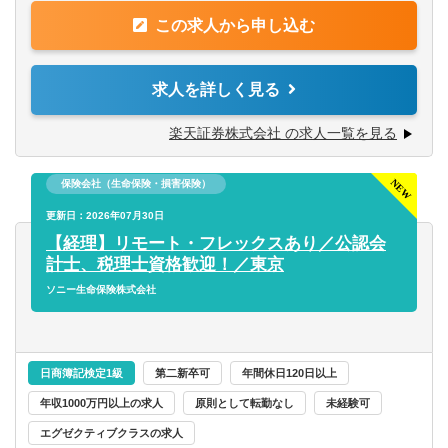
④税理士法人での実務経験
・プレイヤーとしてスキルアップに励む。
制の構築・運用など、幅広い業務をプレイングマネージャ
この求人から申し込む
・個人事業主や年商3億円未満のスタートアップ法人をメイ
ーとして担当していただきます。自らも手を動かしなが
【歓迎経験・スキル】
ンで担当。
ら、チームを率いて業務効率化や高度化を推進し、会社の
・金融機関等で上記に該当する業務経験
成長に貢献していただきます。
求人を詳しく見る
・証券会社にて主計業務のご経験がある方
◆入社3年目（年収1,000万円前後）
・自己資本規制比率の計算を含む監督官庁等へのモニタリ
・担当顧問25～30件前後。共同案件のリーダー担当1～2件
具体的には…
楽天証券株式会社 の求人一覧を見る
ング報告
前後、サポート担当5件前後。
・マネジメント業務: チームメンバーの育成、業務分担、進
・会社法上の事業報告・計算書類、連結計算書類等の作成
・マネージャーやその補佐などを担当。
捗管理
・金商法監査、有価証券届出書、有価証券報告書、決算短
保険会社（生命保険・損害保険）
・財務コンサル業務を担当。
・単体の月次・四半期・年次決算業務の統括
信作成
・年商10億円未満の中規模法人をメインで担当。
・連結決算業務（国内外の子会社を担当）の統括
更新日：2026年07月30日
・会計監査対応とJ-SOX及び内部統制監査対応
・年商10億円超の企業グループをチームの一員として担
・親会社（楽天証券ホールディングス）への報告資料作成
【経理】リモート・フレックスあり／公認会
・会計業務における業務改善、効率化対応
当。
・金融庁への報告資料作成
計士、税理士資格歓迎！／東京
・新商品開発に関する会計的対応
・その他、経験を積みたい分野があれば積極的に該当案件
・決算短信などの作成
ソニー生命保険株式会社
・証券外務員資格保有の方
へ参加して経験を積む（例：組織再編や事業承継対策の提
・税務申告
・英語スキル（メール等、海外子会社とのやり取りで使用
案、DD業務などのスポット業務をチームの一員として対
・内部統制の構築・運用
します）
応）。
・各種プロジェクトへの参画 など
※ 楽天証券ホールディングスの経理業務も兼務していただ
日商簿記検定1級
第二新卒可
年間休日120日以上
【求める人物像】
◆入社5年目以降（年収1,200万円以上）
きます。
年収1000万円以上の求人
原則として転勤なし
未経験可
・経理の経験を活かして、もっと成長したい方
・担当顧問25～35件前後。共同案件のリーダー担当5～10
エグゼクティブクラスの求人
・チームワークを大切にできる方
件前後。
【組織】