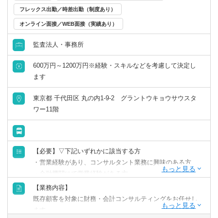
フレックス出勤／時差出勤（制度あり）
オンライン面接／WEB面接（実績あり）
監査法人・事務所
600万円～1200万円※経験・スキルなどを考慮して決定し
ます
東京都 千代田区 丸の内1-9-2 グラントウキョウサウスタ
ワー11階
【必要】▽下記いずれかに該当する方
・営業経験があり、コンサルタント業務に興味のある方
・金融機関にて営業経験がある方
（中小企業をクライアントにしていると尚可）
【業務内容】
・経営企画経験のある方
既存顧客を対象に財務・会計コンサルティングをお任せし
・経理経験のある方
ます。