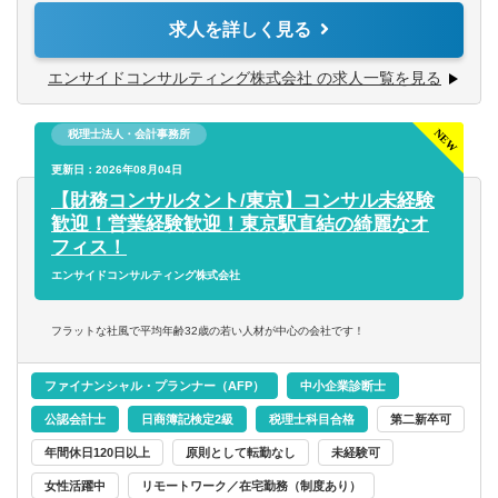
（簿記・中小企業診断士・ファイナンシャルプランナー・
・利益管理
求人を詳しく見る
公認会計士）
・財務状況改善のための資金調達（融資の借り換えやリス
ケジュールなど）
エンサイドコンサルティング株式会社 の求人一覧を見る
・事業計画の見直しや策定支援
税理士法人・会計事務所
【将来のキャリアパス】
・財務コンサルタントとしてエキスパートを目指す
更新日：2026年08月04日
・税務コンサル領域にもチャレンジ
【財務コンサルタント/東京】コンサル未経験
・新規事業立ち上げのためのシステム等に携わる
歓迎！営業経験歓迎！東京駅直結の綺麗なオ
あなたのやる気次第で様々なチャレンジができます！
フィス！
エンサイドコンサルティング株式会社
フラットな社風で平均年齢32歳の若い人材が中心の会社です！
ファイナンシャル・プランナー（AFP）
中小企業診断士
公認会計士
日商簿記検定2級
税理士科目合格
第二新卒可
年間休日120日以上
原則として転勤なし
未経験可
女性活躍中
リモートワーク／在宅勤務（制度あり）