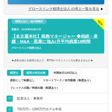
きます。
単なる営業プレイヤーではなく、経営に近い立場で営業戦
グロースリンク税理士法人 の求人一覧を見る
略を描くポジションです。
税理士法人・会計事務所
【具体的には】
■提携営業：士業・不動産業界・金融機関などへの営業戦略
更新日：2026年08月07日
立案と実行
【名古屋本社】税務マネージャー ◆相続・承
■基盤構築：短期は士業・不動産、葬儀会社などの提携開
継・M&A・医業に強み/月平均残業18時間
拓、
グロースリンク税理士法人
中期は金融機関との包括提携を推進（全国出張あり）
■将来展望：BtoC顧客層の拡大と、総合資産プラットフォ
★成長を続ける税理士法人で、専門性×マネジメント力を磨きませんか★
ームの実現に向けた構想実行
■経営陣と連携し、数字責任を持ち成果を可視化するマネジ
税理士
税理士科目合格
年間休日120日以上
メント業務
原則として転勤なし
リモートワーク／在宅勤務（制度あり）
フレックス出勤／時差出勤（制度あり）
監査法人・事務所
750万円～1200万円モデル年収