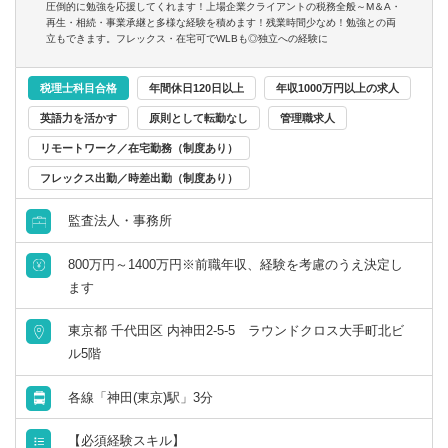
圧倒的に勉強を応援してくれます！上場企業クライアントの税務全般～M＆A・
再生・相続・事業承継と多様な経験を積めます！残業時間少なめ！勉強との両
立もできます。フレックス・在宅可でWLBも◎独立への経験に
税理士科目合格
年間休日120日以上
年収1000万円以上の求人
英語力を活かす
原則として転勤なし
管理職求人
リモートワーク／在宅勤務（制度あり）
フレックス出勤／時差出勤（制度あり）
監査法人・事務所
800万円～1400万円※前職年収、経験を考慮のうえ決定し
ます
東京都 千代田区 内神田2-5-5 ラウンドクロス大手町北ビ
ル5階
各線「神田(東京)駅」3分
【必須経験スキル】