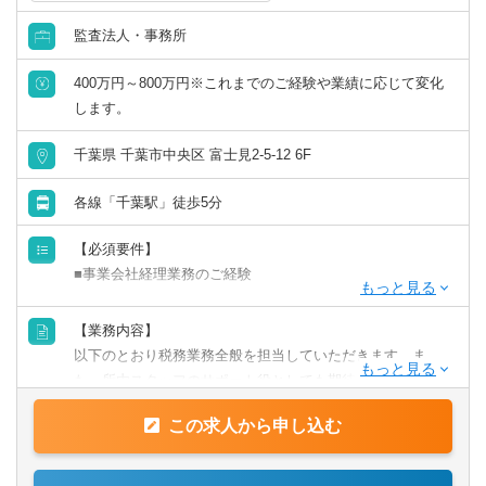
監査法人・事務所
英語力を活かす
400万円～800万円※これまでのご経験や業績に応じて変化
中国語を活かす
します。
その他語学を活かす
千葉県 千葉市中央区 富士見2-5-12 6F
各線「千葉駅」徒歩5分
【必須要件】
■事業会社経理業務のご経験
【歓迎要件】
【業務内容】
■後輩指導（マネジメント）のご経験
以下のとおり税務業務全般を担当していただきます。ま
■税理士科目合格/簿記等の資格をお持ちの方
た、所内スタッフのサポート役としても期待しておりま
す。
【求める人物像】
この求人から申し込む
【具体的には】
■チャレンジ精神がある
業務は多岐に渡り、コンサルティング業務（30～50件程
税理士事務所での仕事をお客様に対する「サービス」とし
度）や資産税・相続案件（年間10件以上）にも力を入れて