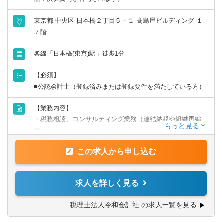
会計事務所・税理士法人
群馬県
埼玉県
東京都 中央区 日本橋２丁目５－１ 髙島屋ビルディング １
７階
金融専門職
千葉県
東京都
各線「日本橋(東京)駅」徒歩1分
すべて選択する
神奈川県
【必須】
■公認会計士（登録済みまたは登録要件を満たしている方）
投資銀行系業務
北陸・甲信越
【業務内容】
投資事業
・税務相談、コンサルティング業務（連結納税や組織再編
新潟県
富山県
等）
経営／企画／管理／事務
・税金計算
石川県
福井県
この求人から申し込む
・各種税務申告書作成
すべて選択する
・年末調整、確定申告業務
山梨県
長野県
・法人設立に関する手続き及び届出
求人を詳しく見る
・M＆A業務（税務DD等）
経理／財務／管理会計
様々な企業の税務業務を通し幅広い経験が積めます。
東海
税理士法人令和会計社 の求人一覧を見る
※税務関連の業務100％となります。
経理