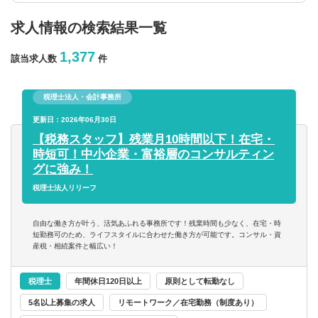
求人情報の検索結果一覧
年収を選択
1,377
該当求人数
件
以上
税理士法人・会計事務所
従業員数
更新日：2026年06月30日
【税務スタッフ】残業月10時間以下！在宅・
時短可！中小企業・富裕層のコンサルティン
以上
グに強み！
税理士法人リリーフ
フリーワード
自由な働き方が叶う、活気あふれる事務所です！残業時間も少なく、在宅・時
短勤務可のため、ライフスタイルに合わせた働き方が可能です。コンサル・資
産税・相続案件と幅広い！
企業名のみで検索
税理士
年間休日120日以上
原則として転勤なし
5名以上募集の求人
リモートワーク／在宅勤務（制度あり）
休日・働き方