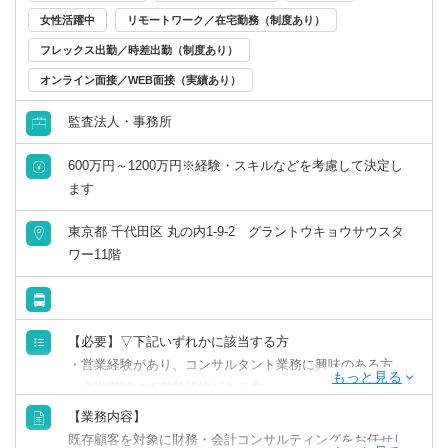
女性活躍中
リモートワーク／在宅勤務（制度あり）
フレックス出勤／時差出勤（制度あり）
オンライン面接／WEB面接（実績あり）
監査法人・事務所
600万円～1200万円※経験・スキルなどを考慮して決定し
ます
東京都 千代田区 丸の内1-9-2 グラントウキョウサウスタ
ワー11階
【必要】▽下記いずれかに該当する方
・営業経験があり、コンサルタント業務に興味のある方
・金融機関にて営業経験がある方
（中小企業をクライアントにしていると尚可）
【業務内容】
・経営企画経験のある方
既存顧客を対象に財務・会計コンサルティングをお任せし