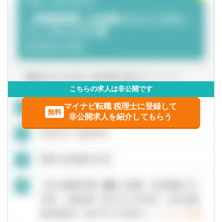
等）
【得られる経験や知識】
■上場企業・大企業の高度な税務スキル
■クライアントを一貫して担当する経験
■領域ごとでクライアントを区切らないため、税務の専門家
として幅広い知見が得られる
こちらの求人は非公開です
■長期的なキャリア形成
マイナビ転職 税理士に登録して
無料
非公開求人を紹介してもらう