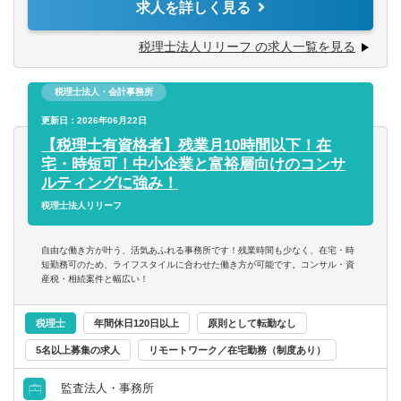
求人を詳しく見る
て捉えられる
います。
■コツコツ努力できる
チャレンジ意欲のある方には、やってみたい業務を積極的
税理士法人リリーフ の求人一覧を見る
■明るい、人と話すのが好き、事務作業が好き、数字にこだ
にお任せ致します！
わる
■税務相談、各種コンサルティング
■ゆくゆくは経営層として活躍していきたいという意欲をお
税理士法人・会計事務所
■資産税業務
持ちの方
■各種申告書作成、確定申告業務
更新日：2026年06月22日
■決算業務、年末調整
【税理士有資格者】残業月10時間以下！在
※仕事に対する意欲や、上昇志向のある方、大歓迎です！
■関与先への報告
宅・時短可！中小企業と富裕層向けのコンサ
人間性を重視しながら採用しているので、たとえ税務の経
■新規顧客開拓 etc.
ルティングに強み！
験が浅くても、意欲がある方はぜひ一度ご応募ください！
税理士法人リリーフ
【主な使用ソフト】
マネーフォワード、freee、弥生、達人、TKC
自由な働き方が叶う、活気あふれる事務所です！残業時間も少なく、在宅・時
※その他お客様や職員の要望により導入する可能性あり
短勤務可のため、ライフスタイルに合わせた働き方が可能です。コンサル・資
産税・相続案件と幅広い！
税理士
年間休日120日以上
原則として転勤なし
5名以上募集の求人
リモートワーク／在宅勤務（制度あり）
監査法人・事務所