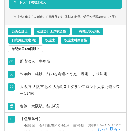
＜在宅勤務について＞
ハートランド税理士法人
業務に慣れていただくまでは基本的に出社いただく前提と
なり、慣れてきてから最大週1～2日のリモートワークが可
次世代の働き方を創造する事務所です《明るい社風で若手が活躍&年休125日》
能です。
公認会計士
公認会計士試験合格
日商簿記検定2級
日商簿記検定3級
税理士
税理士科目合格
年間休日120日以上
監査法人・事務所
※年齢、経験、能力を考慮のうえ、規定により決定
大阪府 大阪市北区 大深町3-1 グランフロント大阪北館タワ
ーC14階
各線「大阪駅」徒歩0分
【必須条件】
◆職歴：会計事務所や税理士事務所、税理士法人などで2