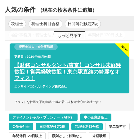
■税務デューデリジェンス
人気の条件
■税務相談、コンサルティング業務（連結納税や組織再編
（現在の検索条件に追加）
等）
税理士
税理士科目合格
日商簿記検定2級
【得られる経験や知識】
会計事務所・税理士法人
未経験可
年間休日120日以上
もっと見る
■上場企業・大企業の高度な税務スキル
■クライアントを一貫して担当する経験
新卒可
年収200万円以上
年収300万円以上
税理士法人・会計事務所
■領域ごとでクライアントを区切らないため、税務の専門家
年収400万円以上
更新日：2026年08月04日
年収500万円以上
東京都
関東
として幅広い知見が得られる
【財務コンサルタント/東京】コンサル未経験
■長期的なキャリア形成
歓迎！営業経験歓迎！東京駅直結の綺麗なオ
フィス！
エンサイドコンサルティング株式会社
フラットな社風で平均年齢32歳の若い人材が中心の会社です！
ファイナンシャル・プランナー（AFP）
中小企業診断士
公認会計士
日商簿記検定2級
税理士科目合格
第二新卒可
年間休日120日以上
原則として転勤なし
未経験可