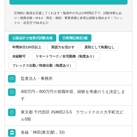
圧倒的に勉強を応援してくれます！勉強中の方は10時間以下で、試験休暇もあ
り！税務全般～M＆A・再生・相続・事業承継と多様な経験を積めます！フレッ
クス・在宅可でWLBも◎
公認会計士短答式試験合格
日商簿記検定2級
年間休日120日以上
英語力を活かす
原則として転勤なし
未経験可
リモートワーク／在宅勤務（制度あり）
フレックス出勤／時差出勤（制度あり）
監査法人・事務所
400万円～800万円※前職年収、経験を考慮のうえ決定しま
す
東京都 千代田区 内神田2-5-5 ラウンドクロス大手町北ビ
ル5階
各線「神田(東京)駅」3分