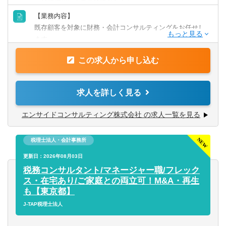
・金融機関にて営業経験がある方
（中小企業をクライアントにしていると尚可）
【業務内容】
・経営企画経験のある方
既存顧客を対象に財務・会計コンサルティングをお任せし
・経理経験のある方
ます。
【歓迎】
この求人から申し込む
【具体的には】
・各種資格をお持ちの方
・資金繰りの管理
（簿記・中小企業診断士・ファイナンシャルプランナー・
・利益管理
求人を詳しく見る
公認会計士）
・財務状況改善のための資金調達（融資の借り換えやリス
ケジュールなど）
エンサイドコンサルティング株式会社 の求人一覧を見る
・事業計画の見直しや策定支援
税理士法人・会計事務所
【将来のキャリアパス】
・財務コンサルタントとしてエキスパートを目指す
更新日：2026年08月03日
・税務コンサル領域にもチャレンジ
税務コンサルタント/マネージャー職/フレック
・新規事業立ち上げのためのシステム等に携わる
ス・在宅あり/ご家庭との両立可！M&A・再生
あなたのやる気次第で様々なチャレンジができます！
も【東京都】
J-TAP税理士法人