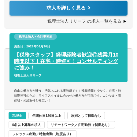
税理士事務所での仕事をお客様に対する「サービス」とし
度）や資産税・相続案件（年間10件以上）にも力を入れて
求人を詳しく見る
て捉えられる
います。
第二新卒可
■コツコツ努力できる
チャレンジ意欲のある方には、やってみたい業務を積極的
税理士法人リリーフ の求人一覧を見る
■明るい、人と話すのが好き、事務作業が好き、数字にこだ
にお任せ致します！
託児所・育児補助
わる
■税務相談、各種コンサルティング
■ゆくゆくは経営層として活躍していきたいという意欲をお
税理士法人・会計事務所
■資産税業務
エグゼクティブクラスの求人
持ちの方
■各種申告書作成、確定申告業務
更新日：2026年06月30日
■決算業務、年末調整
【税務スタッフ】経理経験者歓迎◎残業月10
海外赴任の機会あり
※仕事に対する意欲や、上昇志向のある方、大歓迎です！
■関与先への報告
時間以下！在宅・時短可！コンサルティング
人間性を重視しながら採用しているので、たとえ税務の経
■新規顧客開拓 etc.
に強み！
験が浅くても、意欲がある方はぜひ一度ご応募ください！
MBAホルダー募集
税理士法人リリーフ
【主な使用ソフト】
有形商材の求人
マネーフォワード、freee、弥生、達人、TKC
自由な働き方が叶う、活気あふれる事務所です！残業時間も少なく、在宅・時
※その他お客様や職員の要望により導入する可能性あり
短勤務可のため、ライフスタイルに合わせた働き方が可能です。コンサル・資
産税・相続案件と幅広い！
管理職求人
税理士
年間休日120日以上
原則として転勤なし
オンライン面接／WEB面接（実績あり）
5名以上募集の求人
リモートワーク／在宅勤務（制度あり）
語学
フレックス出勤／時差出勤（制度あり）