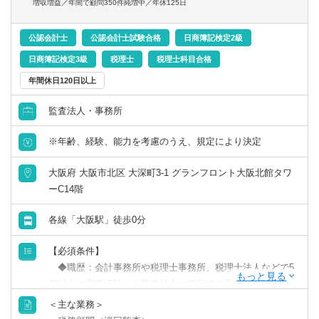
増収増益／年間で顧問350件純増中／年休125日
ィブ月額41.5万円）
であればスムーズに業務に慣れていただけるはずです。
1,390万円／28歳／入社3年目／業界歴5年目／顧問件数27件
公認会計士
公認会計士試験合格
日商簿記検定2級
／年間顧問売上3,000万円（月給45万円+平均インセン月額
＜顧問先の割り振り＞
日商簿記検定3級
税理士
税理士科目合格
61万円+管理職手当10万円）
本人の希望や、経験年数を加味して担当顧問を割り振りま
1,580万円／40歳／入社7年目／業界歴12年／顧問件数32件
す。「無理に受けさせられる」ということはありませんの
年間休日120日以上
／年間顧問売上3,700万円（月給45万円+平均インセンティ
でご安心ください。
ブ月額66.5万円+管理職手当20万円）
監査法人・事務所
＜基本的なキャリアステップ＞
※年齢、経験、能力を考慮のうえ、規定により決定
（1）担当を持ち、顧客対応を1人で完結できる。
※担当件数が多い方は大きな企業を相手にするケースが多
（2）担当顧問先数が25件前後に到達する。
大阪府 大阪市北区 大深町3-1 グランフロント大阪北館タワ
く、顧問料も高くなる傾向にあります。
（3）希望に応じて、部下の育成を担当する「チームリーダ
ーC14階
ー」、資産税案件(相続等)・複雑案件を一手に担う「スペシ
ャリスト」などのキャリアを歩む。
各線「大阪駅」徒歩0分
（4）本人の希望があれば拠点長に就任し、担当オフィスの
利益からレベニューシェア。
【必須条件】
◆職歴：会計事務所や税理士事務所、税理士法人などで5
＜勤続年数に応じた業務内容と年収イメージ＞
年以上の実務経験（※監査法人や銀行での勤務は経験にカ
【例】業界経験3年の方が入社した場合
ウントされません）
＜主な業務＞
◆経験：顧問先への巡回監査経験