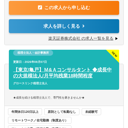
④税理士法人での実務経験
・プレイヤーとしてスキルアップに励む。
制の構築・運用など、幅広い業務をプレイングマネージャ
この求人から申し込む
・個人事業主や年商3億円未満のスタートアップ法人をメイ
ーとして担当していただきます。自らも手を動かしなが
【歓迎経験・スキル】
ンで担当。
ら、チームを率いて業務効率化や高度化を推進し、会社の
・金融機関等で上記に該当する業務経験
成長に貢献していただきます。
求人を詳しく見る
・証券会社にて主計業務のご経験がある方
◆入社3年目（年収1,000万円前後）
・自己資本規制比率の計算を含む監督官庁等へのモニタリ
・担当顧問25～30件前後。共同案件のリーダー担当1～2件
具体的には…
楽天証券株式会社 の求人一覧を見る
ング報告
前後、サポート担当5件前後。
・マネジメント業務: チームメンバーの育成、業務分担、進
・会社法上の事業報告・計算書類、連結計算書類等の作成
・マネージャーやその補佐などを担当。
捗管理
・金商法監査、有価証券届出書、有価証券報告書、決算短
税理士法人・会計事務所
・財務コンサル業務を担当。
・単体の月次・四半期・年次決算業務の統括
信作成
・年商10億円未満の中規模法人をメインで担当。
・連結決算業務（国内外の子会社を担当）の統括
更新日：2026年08月07日
・会計監査対応とJ-SOX及び内部統制監査対応
・年商10億円超の企業グループをチームの一員として担
・親会社（楽天証券ホールディングス）への報告資料作成
【東京/亀戸】Ｍ&Ａコンサルタント ◆成長中
・会計業務における業務改善、効率化対応
当。
・金融庁への報告資料作成
の大規模法人/月平均残業18時間程度
・新商品開発に関する会計的対応
・その他、経験を積みたい分野があれば積極的に該当案件
・決算短信などの作成
グロースリンク税理士法人
・証券外務員資格保有の方
へ参加して経験を積む（例：組織再編や事業承継対策の提
・税務申告
・英語スキル（メール等、海外子会社とのやり取りで使用
案、DD業務などのスポット業務をチームの一員として対
・内部統制の構築・運用
★成長を続ける税理士法人で、専門性を磨きませんか★
します）
応）。
・各種プロジェクトへの参画 など
※ 楽天証券ホールディングスの経理業務も兼務していただ
年間休日120日以上
原則として転勤なし
未経験可
【求める人物像】
◆入社5年目以降（年収1,200万円以上）
きます。
・経理の経験を活かして、もっと成長したい方
・担当顧問25～35件前後。共同案件のリーダー担当5～10
リモートワーク／在宅勤務（制度あり）
・チームワークを大切にできる方
件前後。
【組織】