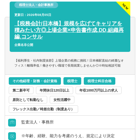
岐阜県
静岡県
税理士法人・会計事務所
【同社で働くポイント】
財務／管理会計
・大手・上場企業の税務を経験することができます。
更新日：2026年08月05日
愛知県
三重県
・一部ではなくクライアントの税務に一環して携わること
【税務会計/日本橋】規模を広げてキャリアを
事務／秘書
ができます。
積みたい方◎上場企業×申告書作成,DD,組織再
関西
編,コンサル
管理部門アシスタント
企業名非公開
滋賀県
京都府
【福利厚生・社内制度抜群】上場企業の税務に挑戦！日本橋駅直結の綺麗なオ
事務／アシスタント
フィス！離職率低！働きやすい職場で長期就業しませんか◎※時短相談可能
大阪府
兵庫県
その他経理・財務・会計資格
税理士
税理士科目合格
奈良県
和歌山県
第二新卒可
年間休日120日以上
年収1000万円以上の求人
原則として転勤なし
女性活躍中
中国・四国
フレックス出勤／時差出勤（制度あり）
鳥取県
島根県
監査法人・事務所
岡山県
広島県
※年齢、経験、能力を考慮のうえ、規定により決定