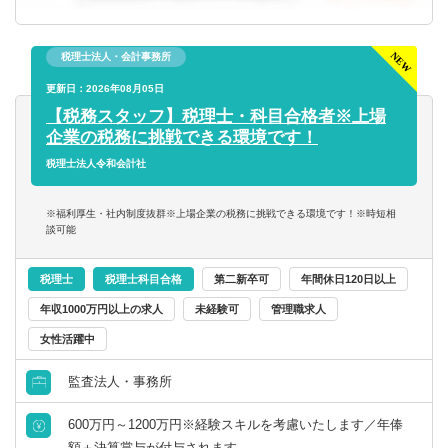
税理士法人・会計事務所
更新日：2026年08月05日
【税務スタッフ】税理士・科目合格者※上場
企業の税務に挑戦できる環境です！
税理士法人令和会計社
※福利厚生・社内制度抜群※上場企業の税務に挑戦できる環境です！※時短相
談可能
税理士
税理士科目合格
第二新卒可
年間休日120日以上
年収1000万円以上の求人
未経験可
管理職求人
女性活躍中
監査法人・事務所
600万円～1200万円※経験スキルを考慮いたします／年俸
額＋決算賞与が付与されます。