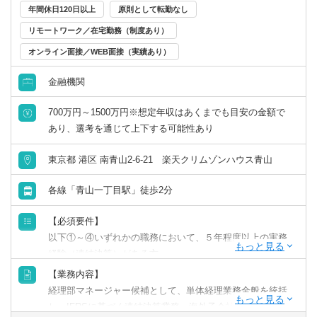
◆入社5年目以降（年収1,200万円以上）
ィブ月額26.5万円）
＜顧問先の割り振り＞
年間休日120日以上
原則として転勤なし
・担当顧問25～35件前後。共同案件のリーダー担当5～10
1,390万円／28歳／入社3年目／業界歴5年目／顧問件数27件
本人の希望や、経験年数を加味して担当顧問を割り振りま
リモートワーク／在宅勤務（制度あり）
件前後。
／年間顧問売上3,000万円（月給60万円+平均インセン月額
す。「無理に受けさせられる」ということはありませんの
・オフィスの拠点長や管理責任者、またはその補佐を担
オンライン面接／WEB面接（実績あり）
46万円+管理職手当月額10万円）
でご安心ください。
当。もしくは複雑案件等をメインで担当する「スペシャリ
1,580万円／40歳／入社7年目／業界歴12年／顧問件数32件
金融機関
スト」や「スタープレイヤー」として活躍。
／年間顧問売上3,700万円（月給60万円+平均インセンティ
＜基本的なキャリアステップ＞
・年商10億円超の企業グループをチームの主担当として対
ブ月額51.5万円+管理職手当月額20万円）
（1）担当を持ち、顧客対応を1人で完結できる。
700万円～1500万円※想定年収はあくまでも目安の金額で
応。
（2）担当顧問先数が25件前後に到達する。
あり、選考を通じて上下する可能性あり
・組織再編や事業承継対策の提案、DD業務などのスポット
※担当件数が多い方は大きな企業を相手にするケースが多
（3）希望に応じて、部下の育成を担当する「チームリーダ
業務をチームの主担当として対応。
く、顧問料も高くなる傾向にあります。
ー」、資産税案件(相続等)・複雑案件を一手に担う「スペシ
東京都 港区 南青山2-6-21 楽天クリムゾンハウス青山
ャリスト」などのキャリアを歩む。
※試用期間中：350,000円以上（基本給258,900円以上。45
（4）本人の希望があれば拠点長に就任し、担当オフィスの
各線「青山一丁目駅」徒歩2分
時間分の固定残業代91,100円を含む）
利益からレベニューシェア。
※ただし、業界経験年数10年相当の場合、試用期間後は
【必須要件】
「500,000円以上（基本給370,000円以上。45時間分の固定
以下①～④いずれかの職務において、５年程度以上の実務
＜勤続年数に応じた業務内容と年収イメージ＞
残業代130,000円を含む）」とする。
経験（連結決算）がある方
【例】業界経験3年の方が入社した場合
①事業会社または金融機関での連結会計経験
【業務内容】
②監査法人での監査業務経験
◆入社1年目（年収700万円前後）
経理部マネージャー候補として、単体経理業務全般を統括
③会計事務所での実務経験
・担当顧問20～25件前後。
し、IFRSに基づく連結決算業務、海外子会社管理、内部統