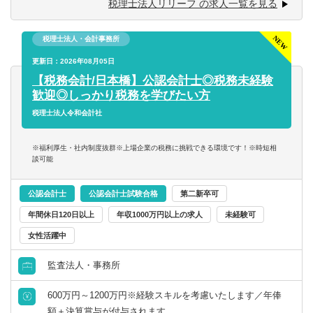
税理士法人リリーフ の求人一覧を見る
■明るい、人と話すのが好き、事務作業が好き、数字にこだ
にお任せ致します！
わる
■税務相談、各種コンサルティング
■ゆくゆくは経営層として活躍していきたいという意欲をお
税理士法人・会計事務所
■資産税業務
持ちの方
■各種申告書作成、確定申告業務
更新日：2026年08月05日
コンサルタント／監査法人／士業関連
■決算業務、年末調整
税理士
会計事務所・税理士法人
北海道・東北
【税務会計/日本橋】公認会計士◎税務未経験
※仕事に対する意欲や、上昇志向のある方、大歓迎です！
■関与先への報告
歓迎◎しっかり税務を学びたい方
人間性を重視しながら採用しているので、たとえ税務の経
■新規顧客開拓 etc.
すべて選択する
税理士法人令和会計社
税理士科目合格
コンサルティングファーム
北海道
青森県
験が浅くても、意欲がある方はぜひ一度ご応募ください！
【主な使用ソフト】
戦略・業務・会計コンサルタント
※福利厚生・社内制度抜群※上場企業の税務に挑戦できる環境です！※時短相
日商簿記検定1級
事業会社
岩手県
宮城県
マネーフォワード、freee、弥生、達人、TKC
談可能
※その他お客様や職員の要望により導入する可能性あり
経営・戦略コンサルタント
日商簿記検定2級
金融機関
秋田県
山形県
公認会計士
公認会計士試験合格
第二新卒可
年間休日120日以上
年収1000万円以上の求人
未経験可
財務・会計・税務コンサルタント
日商簿記検定3級
福島県
女性活躍中
人事・組織コンサルタント
関東
監査法人・事務所
その他（コンサルタント）
600万円～1200万円※経験スキルを考慮いたします／年俸
茨城県
栃木県
額＋決算賞与が付与されます。