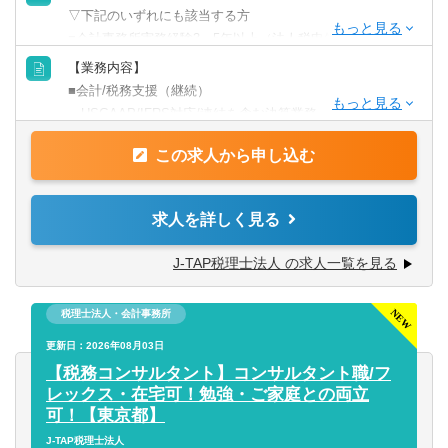
▽下記のいずれにも該当する方
■会計事務所実務経験3～5年以上（法人税申告書作成経験必
須）
【業務内容】
■税理士試験の3科目合格者以上（簿財+法人or消費or相続）
■会計/税務支援（継続）
or公認会計士
・USGAAP/IFRS対応/連結を含む決算業務
・各種任意/法定監査
【歓迎要件】
この求人から申し込む
・税務顧問（税務相談）
■金融業界経験のある方
・法人税/消費税/償却資産税の申告代行
・入出金、記帳、給与計算等事務代行
求人を詳しく見る
【求める人材】
・資産税（相続対策）コンサルティング
■ 謙虚さと素直さがある方（コミュニケーションと協力）
J-TAP税理士法人 の求人一覧を見る
■コミュニケーション能力が高く人と信頼関係を構築できる
■税務支援（スポット）
方（コミュニケーションと協力）
・個人/相続の申告代行
■悪いことも含めあらゆる事象を自己成長機会だと捉えるこ
税理士法人・会計事務所
・税務面の調査（税務DD）
とができる（主体性）
・組織再編ストラクチャーの検討/実行支援
更新日：2026年08月03日
■成長意欲が高い（プロフェッショナリズム）
【税務コンサルタント】コンサルタント職/フ
※経験スキルによってお任せする業務は異なります。
レックス・在宅可！勉強・ご家庭との両立
可！【東京都】
J-TAP税理士法人