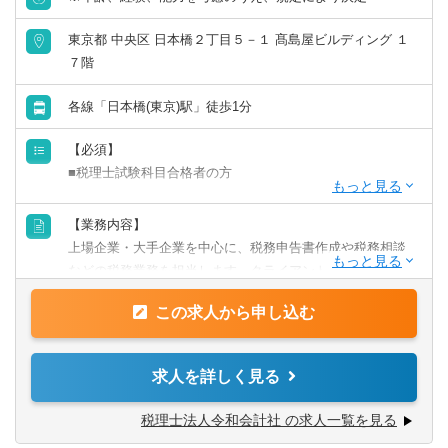
東京都 中央区 日本橋２丁目５－１ 髙島屋ビルディング １
７階
各線「日本橋(東京)駅」徒歩1分
【必須】
■税理士試験科目合格者の方
【歓迎】
【業務内容】
■監査法人にて実務経験のある方
上場企業・大手企業を中心に、税務申告書作成や税務相談
■会計事務所にて実務経験のある方
などの税務業務を担当します。クライアントに寄り添いな
■事業会社経理にて実務経験のある方
がら、幅広い税務経験を積むことができます。
この求人から申し込む
【業務詳細】
■税金計算
求人を詳しく見る
■各種税務申告書作成
■年末調整、確定申告業務
税理士法人令和会計社 の求人一覧を見る
■法人設立に関する手続き及び届出