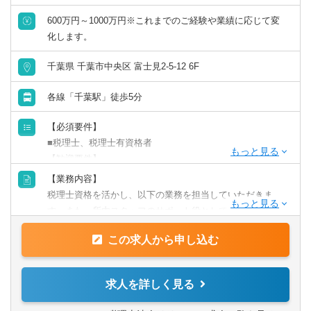
600万円～1000万円※これまでのご経験や業績に応じて変
化します。
千葉県 千葉市中央区 富士見2-5-12 6F
各線「千葉駅」徒歩5分
【必須要件】
■税理士、税理士有資格者
【歓迎要件】
■後輩指導（マネジメント）のご経験
【業務内容】
■会計事務所での勤務のご経験
税理士資格を活かし、以下の業務を担当していただきま
■事業会社経理業務のご経験
す。また、所内スタッフのサポート役としても期待してお
ります。
【求める人物像】
この求人から申し込む
【具体的には】
■チャレンジ精神がある
業務は多岐に渡り、コンサルティング業務（30～50件程
税理士事務所での仕事をお客様に対する「サービス」とし
度）や資産税・相続案件（年間10件以上）にも力を入れて
求人を詳しく見る
て捉えられる
います。
■コツコツ努力できる
チャレンジ意欲のある方には、やってみたい業務を積極的