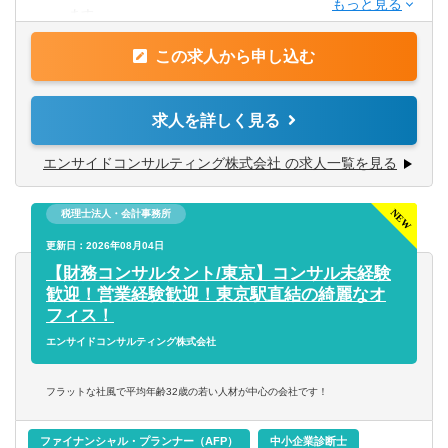
・経理経験のある方
ます。
【歓迎】
この求人から申し込む
【具体的には】
・各種資格をお持ちの方
・資金繰りの管理
（簿記・中小企業診断士・ファイナンシャルプランナー・
・利益管理
求人を詳しく見る
公認会計士）
・財務状況改善のための資金調達（融資の借り換えやリス
ケジュールなど）
エンサイドコンサルティング株式会社 の求人一覧を見る
・事業計画の見直しや策定支援
税理士法人・会計事務所
【将来のキャリアパス】
・財務コンサルタントとしてエキスパートを目指す
更新日：2026年08月04日
・税務コンサル領域にもチャレンジ
【財務コンサルタント/東京】コンサル未経験
・新規事業立ち上げのためのシステム等に携わる
歓迎！営業経験歓迎！東京駅直結の綺麗なオ
あなたのやる気次第で様々なチャレンジができます！
フィス！
エンサイドコンサルティング株式会社
フラットな社風で平均年齢32歳の若い人材が中心の会社です！
ファイナンシャル・プランナー（AFP）
中小企業診断士