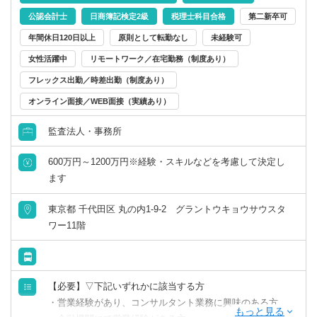
公認会計士
日商簿記検定2級
税理士科目合格
第二新卒可
年間休日120日以上
原則として転勤なし
未経験可
女性活躍中
リモートワーク／在宅勤務（制度あり）
フレックス出勤／時差出勤（制度あり）
オンライン面接／WEB面接（実績あり）
監査法人・事務所
600万円～1200万円※経験・スキルなどを考慮して決定し
ます
東京都 千代田区 丸の内1-9-2 グラントウキョウサウスタ
ワー11階
【必要】▽下記いずれかに該当する方
・営業経験があり、コンサルタント業務に興味のある方