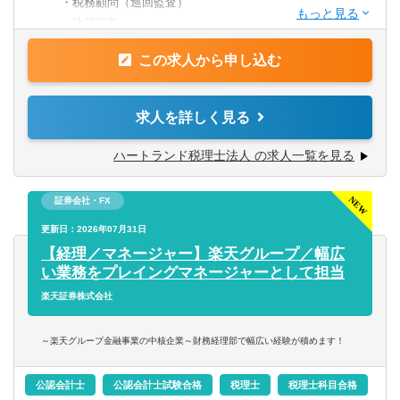
・税務顧問（巡回監査）
◆入社1年目（年収700万円前後）
◆経験：顧客対応や法人の決算業務経験
・決算業務
・担当顧問20～25件前後。
※「経験者」の定義は「税理士資格の有無は問わず、単独
・申告書類作成
・プレイヤーとしてスキルアップに励む。
で顧客対応可能な方」とする。
この求人から申し込む
・タックスコンサルティング
・個人事業主や年商3億円未満のスタートアップ法人をメイ
・会社設立支援
ンで担当。
【歓迎条件】
・クラウド会計導入支援
求人を詳しく見る
◆資格：税理士資格所有者は優遇
◆入社3年目（年収1,000万円前後）
※上記以外にも、経験年数や勤続年数、本人の要望に応じ
・担当顧問25～30件前後。共同案件のリーダー担当1～2件
ハートランド税理士法人 の求人一覧を見る
＜年収実績（2025年）＞
て資金調達支援や相続対策、組織再編や事業承継などの業
前後、サポート担当5件前後。
勤続1年以上の税務担当の平均年収 ：11,037,499円
務も担当可能。
・チーム長やその補佐などを担当。
勤続3年以上の税務担当の平均年収 ：14,251,600円
証券会社・FX
・財務コンサル業務を担当。
勤続3年以上の税務担当の年収中央値：11,683,809円
＜顧問先の傾向に関して＞
更新日：2026年07月31日
・年商10億円未満の中規模法人をメインで担当。
法人メインです。
【経理／マネージャー】楽天グループ／幅広
・年商10億円超の企業グループをチームの一員として担
＜年収例＞
創業間もないスタートアップから、年商100億円を超える大
い業務をプレイングマネージャーとして担当
当。
経験者枠
企業まで幅広く対応しています。
楽天証券株式会社
・その他、経験を積みたい分野があれば積極的に該当案件
830万円／27歳／入社2年目／業界歴3年目／顧問件数22件
よく「年収が高いから、特殊案件や複雑案件ばかりなので
へ参加して経験を積む（例：組織再編や事業承継対策の提
／年間顧問売上2,000万円（月給60万円+平均インセンティ
は？」と心配される方がいますが、そうした案件は一部で
案、DD業務などのスポット業務をチームの一員として対
～楽天グループ金融事業の中核企業～財務経理部で幅広い経験が積めます！
ブ月額9万円）
すし、お任せする人は限られています。そのため、経験者
応）。
1040万円／36歳／入社5年目／業界歴10年目／顧問件数26
であればスムーズに業務に慣れていただけるはずです。
公認会計士
公認会計士試験合格
税理士
税理士科目合格
件／年間顧問売上2,600万円（月給60万円+平均インセンテ