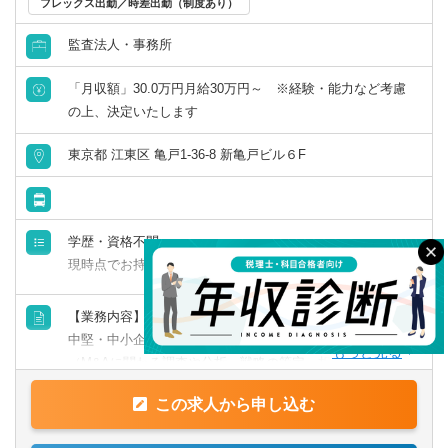
フレックス出勤／時差出勤（制度あり）
・変化を楽しめる、前向きな方
・オフィスの拠点長や管理責任者、またはその補佐を担
所属は財務企画本部 経理部
・新しい知識を学ぶことに意欲的な方
当。もしくは複雑案件等をメインで担当する「スペシャリ
監査法人・事務所
・「言われたことをやる」だけでなく、自分で考えて行動
スト」や「スタープレイヤー」として活躍。
できる方
・年商10億円超の企業グループをチームの主担当として対
「月収額」30.0万円月給30万円～ ※経験・能力など考慮
応。
の上、決定いたします
※TOEICスコア未保有の方は、入社後TOEICスコアを取得
・組織再編や事業承継対策の提案、DD業務などのスポット
いただきます
業務をチームの主担当として対応。
東京都 江東区 亀戸1-36-8 新亀戸ビル６F
※試用期間中：350,000円～600,000以上（基本給258,900円
～443,900円以上。45時間分の固定残業代91,100円～
学歴・資格不問。
156,100円以上を含む）
現時点でお持ちの知識・スキルを活かしながら働けます！
【必須】
【業務内容】
■M＆Aの実務経験がある方
中堅・中小企業・医療法人等のM＆Aに関する一連の業務
（M&Aに関わる調査や分析、戦略の策定、相手側との交
【優遇】
渉）を担っていただきます。
■M＆Aエキスパート認定資格
この求人から申し込む
検索する
クリア
■M＆Aスペシャリスト
M&Aは、お客様にとって「人生の転機」となる大きな取引