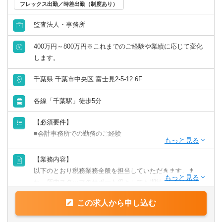
フレックス出勤／時差出勤（制度あり）
リモートワーク／在宅勤務（制度あり）
監査法人・事務所
年間休日120日以上
400万円～800万円※これまでのご経験や業績に応じて変化
します。
原則として転勤なし
千葉県 千葉市中央区 富士見2-5-12 6F
フレックス出勤／時差出勤（制度あり）
各線「千葉駅」徒歩5分
募集・採用情報
【必須要件】
■会計事務所での勤務のご経験
新卒可
【歓迎要件】
【業務内容】
未経験可
■後輩指導（マネジメント）のご経験
以下のとおり税務業務全般を担当していただきます。ま
■税理士科目合格/簿記等の資格をお持ちの方
た、所内スタッフのサポート役としても期待しておりま
年収1000万円以上の求人
す。
【求める人物像】
この求人から申し込む
【具体的には】
■チャレンジ精神がある
5名以上募集の求人
業務は多岐に渡り、コンサルティング業務（30～50件程