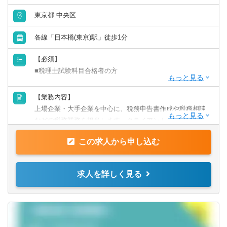
東京都 中央区
山口県
徳島県
各線「日本橋(東京)駅」徒歩1分
香川県
愛媛県
【必須】
■税理士試験科目合格者の方
高知県
【歓迎】
【業務内容】
九州・沖縄
■監査法人にて実務経験のある方
上場企業・大手企業を中心に、税務申告書作成や税務相談
■会計事務所にて実務経験のある方
などの税務業務を担当します。クライアントに寄り添いな
福岡県
佐賀県
■事業会社経理にて実務経験のある方
がら、幅広い税務経験を積むことができます。
この求人から申し込む
長崎県
熊本県
【業務詳細】
■税金計算
求人を詳しく見る
大分県
宮崎県
■各種税務申告書作成
■年末調整、確定申告業務
■法人設立に関する手続き及び届出
鹿児島県
沖縄県
■税務デューデリジェンス
■税務相談、コンサルティング業務（連結納税や組織再編