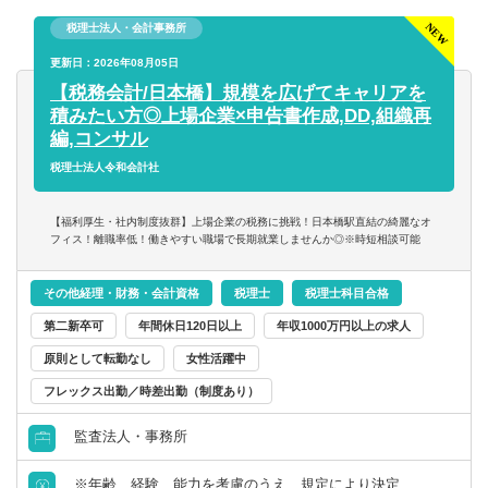
【同社で働くポイント】
税理士法人・会計事務所
・大手・上場企業の税務を経験することができます。
・一部ではなくクライアントの税務に一環して携わること
更新日：2026年08月05日
ができます。
【税務会計/日本橋】規模を広げてキャリアを
積みたい方◎上場企業×申告書作成,DD,組織再
編,コンサル
税理士法人令和会計社
【福利厚生・社内制度抜群】上場企業の税務に挑戦！日本橋駅直結の綺麗なオ
フィス！離職率低！働きやすい職場で長期就業しませんか◎※時短相談可能
その他経理・財務・会計資格
税理士
税理士科目合格
第二新卒可
年間休日120日以上
年収1000万円以上の求人
原則として転勤なし
女性活躍中
フレックス出勤／時差出勤（制度あり）
監査法人・事務所
※年齢、経験、能力を考慮のうえ、規定により決定