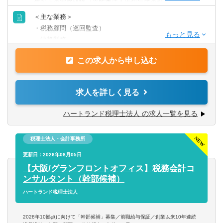
年以上の実務経験（※監査法人や銀行での勤務は経験にカ
ウントされません）
＜主な業務＞
◆経験：顧問先への巡回監査経験
・税務顧問（巡回監査）
◆経験：顧客対応や法人の決算業務経験
・決算業務
・申告書類作成
【歓迎条件】
この求人から申し込む
・タックスコンサルティング
◆資格：税理士資格所有者は優遇
・会社設立支援
・クラウド会計導入支援
求人を詳しく見る
＜年収実績（2025年）＞
勤続1年以上の税務担当の平均年収 ：11,037,499円
※上記以外にも、経験年数や勤続年数、本人の要望に応じ
ハートランド税理士法人 の求人一覧を見る
勤続3年以上の税務担当の平均年収 ：14,251,600円
て資金調達支援や相続対策、組織再編や事業承継などの業
勤続3年以上の税務担当の年収中央値：11,683,809円
務も担当可能。
税理士法人・会計事務所
＜年収例＞
＜顧問先の傾向に関して＞
更新日：2026年08月05日
経験者枠
法人メインです。
【大阪/グランフロントオフィス】税務会計コ
830万円／27歳／入社2年目／業界歴3年目／顧問件数22件
創業間もないスタートアップから、年商100億円を超える大
ンサルタント（幹部候補）
／年間顧問売上2,000万円（月給45万円+平均インセンティ
企業まで幅広く対応しています。
ハートランド税理士法人
ブ月額24万円）
よく「年収が高いから、特殊案件や複雑案件ばかりなので
1040万円／36歳／入社5年目／業界歴10年目／顧問件数26
は？」と心配される方がいますが、そうした案件は一部で
2028年10拠点に向けて「幹部候補」募集／前職給与保証／創業以来10年連続
件／年間顧問売上2,600万円（月給45万円+平均インセンテ
すし、お任せする人は限られています。そのため、経験者