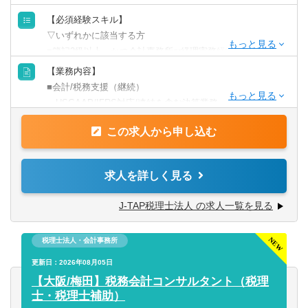
【必須経験スキル】
▽いずれかに該当する方
■簿記2級以上、かつ会計事務所or経理実務経験2年以上（法
人税申告書作成経験必須）
【業務内容】
■税理士試験の簿財2科目合格者以上（+法人or消費or相続1
■会計/税務支援（継続）
科目合格者歓迎）or 公認会計士or 公認会計士試験短答合格
・USGAAP/IFRS対応/連結を含む決算業務
者（実務経験なしでも歓迎）
・各種任意/法定監査
この求人から申し込む
・税務顧問（税務相談）
【求める人材】
・法人税/消費税/償却資産税の申告代行
■ 謙虚さと素直さがある方（コミュニケーションと協力）
・入出金、記帳、給与計算等事務代行
求人を詳しく見る
■コミュニケーション能力が高く人と信頼関係を構築できる
・資産税（相続対策）コンサルティング
方（コミュニケーションと協力）
J-TAP税理士法人 の求人一覧を見る
■悪いことも含めあらゆる事象を自己成長機会だと捉えるこ
■税務支援（スポット）
とができる（主体性）
・個人/相続の申告代行
■成長意欲が高い（プロフェッショナリズム）
税理士法人・会計事務所
・税務面の調査（税務DD）
・組織再編ストラクチャーの検討/実行支援
更新日：2026年08月05日
【大阪/梅田】税務会計コンサルタント（税理
※経験スキルによってお任せする業務は異なります。
士・税理士補助）