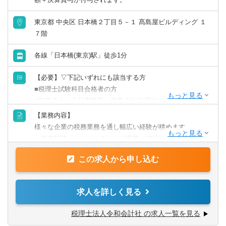
東京都 中央区 日本橋２丁目５－１ 髙島屋ビルディング １
７階
各線「日本橋(東京)駅」徒歩1分
【必要】▽下記いずれにも該当する方
■税理士試験科目合格者の方
■監査法人、会計事務所、事業会社経理何れかの経験を有す
る方となります。
【業務内容】
【歓迎】
様々な企業の税務業務を通し幅広い経験が積めます。
■税理士資格保有者
・税務相談、コンサルティング業務（連結納税や組織再編
■官報合格者
等）
この求人から申し込む
・税務デューデリジェンス
・税金計算
・各種税務申告書作成
求人を詳しく見る
・年末調整、確定申告業務
・法人設立に関する手続き及び届出
税理士法人令和会計社 の求人一覧を見る