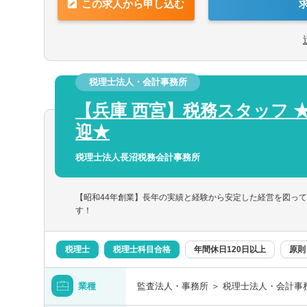
栃木県
この求人から申し込む
■チーム連携：税理士、公認会計士、中小
■税務・会計にとどまらず、総合的な観点
分野のエキスパートが集結し、案件によっ
■経験・能力をフルに発揮できる環境で働
埼玉県
とがあります。
■広範囲な取扱業務
【部署異動について】
東京都
一般企業をはじめ、医療法人、公益法人、
■フリーエージェント制度
税理士法人・会計事務所
人と幅広いお客様に対して、税務・会計サ
・年に2回上司を通さずに直接人事へ依頼
【兵庫 西宮】税務スタッフ 
・希望が通る確率はおおよそ約60％程度
・また、全国に拠点があるため、ご家庭の
迎★
能です。
税理士法人長沼税務会計事務所
富山県
【昭和44年創業】長年の実績と経験から安定した経営を図っ
す！
福井県
税理士
税理士科目合格
年間休日120日以上
原則
長野県
業種
監査法人・事務所 ＞ 税理士法人・会計事