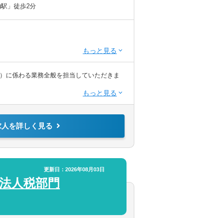
)駅」徒歩2分
求人
助
あり
）に係わる業務全般を担当していただきま
／WEB面接（実績あり）
求人を詳しく見る
った相続税申告業務の一連の流れを一から学
更新日：2026年08月03日
上司、チームにて丁寧に指導しますので、資
 法人税部門
と同行して2名体制でお客様との面談に臨
担当として取り組んでいただきます。