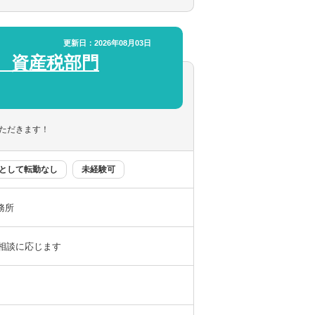
選択してください
選択してください
いと考えています。
更新日：2026年08月03日
 資産税部門
0件程度のクライアントを担当していただきま
ただきます！
として転勤なし
未経験可
務所
以上
ご相談に応じます
／時差出勤（制度あり）