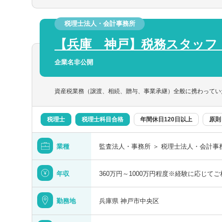
広島県
分類を
分類を
その後、徐々にお客様の担当をお任せした
を選択する
税理士法人・会計事務所
徳島県
【クライアント】
【兵庫 神戸】税務スタッフ
■法人担当は能力に応じますが、15件～2
以上
す。
愛媛県
企業名非公開
【会計ソフト】
以上
■自計化率80％程度。
資産税業務（譲渡、相続、贈与、事業承継）全般に携わってい
税理士
税理士科目合格
年間休日120日以上
原則
この勤務地を設定する
この職種を設定する
検索する
佐賀県
クリア
クリア
クリア
名のみで検索
業種
監査法人・事務所 ＞ 税理士法人・会計事
熊本県
ートワーク／在宅勤務（制度あり）
年間休日120日
年収
360万円～1000万円程度※経験に応じて
宮崎県
として転勤なし
フレックス出勤
勤務地
兵庫県 神戸市中央区
沖縄県