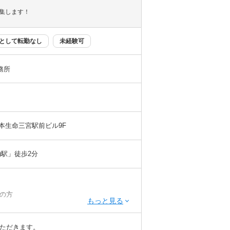
告書を作成しておりますので、過去の事例やノ
集します！
等も行っており、成長しやすい環境を心掛け
として転勤なし
未経験可
す
験・希望に応じてマネジメントもお任せしま
務所
日本生命三宮駅前ビル9F
)駅」徒歩2分
の方
ただきます。
者の方