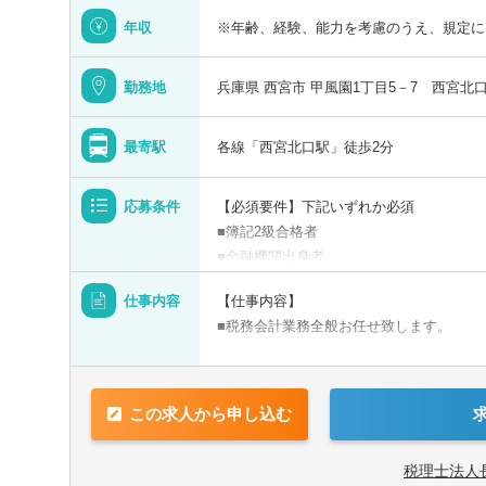
年収
※年齢、経験、能力を考慮のうえ、規定に
静岡県
勤務地
兵庫県 西宮市 甲風園1丁目5－7 西宮北
三重県
最寄駅
各線「西宮北口駅」徒歩2分
京都府
応募条件
【必須要件】下記いずれか必須
■簿記2級合格者
士
税理士科目合格
日商簿記検定1級
日商簿
■金融機関出身者
兵庫県
選択
択
希望
都
■税理士志望の方
簿記検定3級
仕事内容
【仕事内容】
和歌山県
■税務会計業務全般お任せ致します。
【歓迎要件】
関連
税理士科目合格者（1科目以上）または税
事務所・税理士法人
コンサルティングファーム
事
【具体的には】
す。
■入社後、1年は当事務所の業務の流れや
この求人から申し込む
をメインに仕事を覚えていただきます。
【求める人物像】
島根県
選択する
個人のスキルに合わせて先輩社員とお客様
■真面目な方
税理士法人
先輩社員の下で補助業務を行い、決算書を