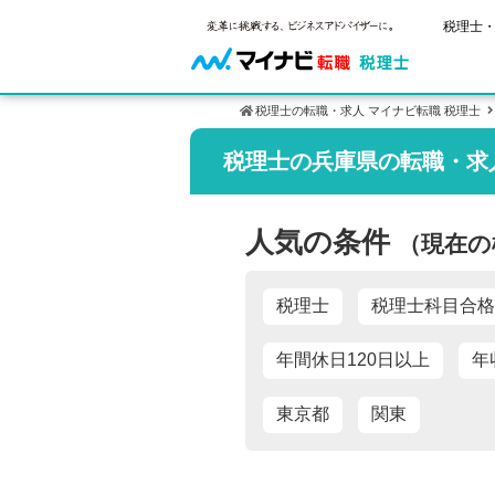
税理士・
税理士の転職・求人 マイナビ転職 税理士
税理士の兵庫県の転職・求
ご状況別
税理士試
保有資格
年齢別転職
受験資格・
税理士の転
人気の条件
（現在の
はじめての
試験科目の
税理士科目
サービス紹介
転職お役立ち情報
業界情報
求人情報
2回目以降
税理士試験
税理士
税理士科目合格
年間休日120日以上
年
東京都
関東