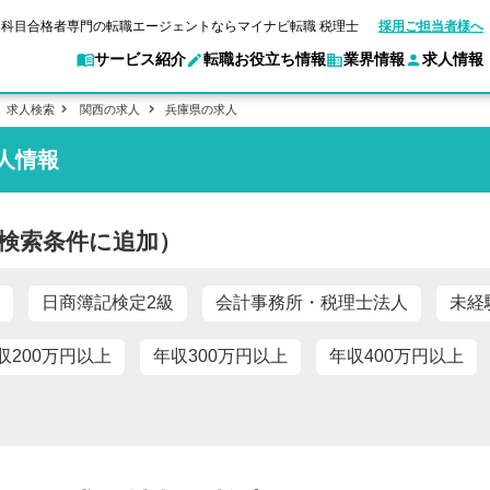
科目合格者専門の転職エージェントならマイナビ転職 税理士
採用ご担当者様へ
サービス紹介
転職お役立ち情報
業界情報
求人情報
求人検索
関西の求人
兵庫県の求人
人情報
転職ガイド
験情報
別求人情報
マイナビ転職 税理士とは？
業界別求人情報
企業情報
ご利用ガイド
転職活動お役立
キャ
アクセスマップ
Web面談サービス
個別
ポイント
申し込み手順
職
女性税理士の転職
実名公開企業一覧
ご紹介企業特集
キャリア診断
検索条件に追加）
転職成功事例
非公開求人とは？
ご紹
転職の方へ
一覧と概要
合格の転職
科目合格者の転職
会計事務所・税理士法人への転職
年収診断
よくあるご質問
の転職の方へ
合格後の流れ
未経験分野への転職
コンサルティングファームへの転職
ストレス診断
日商簿記検定2級
会計事務所・税理士法人
未経
一般企業・事業会社への転職
収200万円以上
年収300万円以上
年収400万円以上