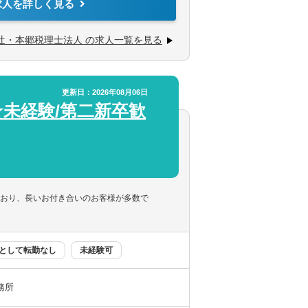
求人を詳しく見る
企業診断士など、税務・会計に関わる様々な
から経営コンサルティングに携りたい方
ては、互いにチームを組んで業務を進めるこ
きたい方
辻・本郷税理士法人 の求人一覧を見る
社会福祉法人、地方公共団体、海外法人、個
ービスを提供しています。
更新日：2026年08月06日
を出すことが可能です。
★未経験/第二新卒歓
です。
事情によって比較的自由に変更することが可
ており、長いお付き合いのお客様が多数で
として転勤なし
未経験可
務所