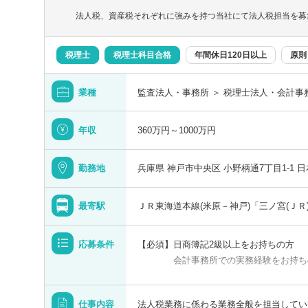
事務所全体で年間300件以上の相続税申
法人税、資産税それぞれに強みを持つ当社にて法人税担当を募
ウハウ等が蓄積されております。
また、事務所全体で事例の情報共有・研修
ていま
税理士
税理士科目合格
年間休日120日以上
原則
ご経験豊富・有資格者の方であれば、ご経
業種
監査法人・事務所 ＞ 税理士法人・会計事
す。
年収
360万円～1000万円
■会計ソフト
・弥生会計、達人
勤務地
兵庫県 神戸市中央区 小野柄通7丁目1-1 
最寄駅
ＪＲ東海道本線(米原－神戸)「三ノ宮(ＪＲ
応募条件
【必須】日商簿記2級以上をお持ちの方
会計事務所での実務経験をお持ち
【歓迎】
仕事内容
法人税業務に係わる業務全般を担当してい
税理士有資格者・税理士科目合格