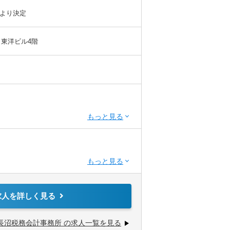
より決定
口東洋ビル4階
記検定2級
STEP.2
STEP.2
の項目を選択
道府県を選択
理士試験受験経験者であれば優遇いたしま
業会社
金融機関
お客様のことを知ってもらえるよう内勤業務
求人を詳しく見る
訪問に同行し、10件ほど担当を持ちますが
長沼税務会計事務所 の求人一覧を見る
組んで頂きます。