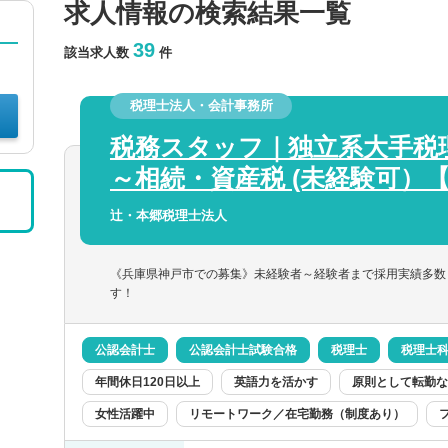
求人情報の検索結果一覧
39
該当求人数
件
税理士法人・会計事務所
税務スタッフ｜独立系大手税
～相続・資産税 (未経験可）
辻・本郷税理士法人
《兵庫県神戸市での募集》未経験者～経験者まで採用実績多数
す！
公認会計士
公認会計士試験合格
税理士
税理士
年間休日120日以上
英語力を活かす
原則として転勤な
女性活躍中
リモートワーク／在宅勤務（制度あり）