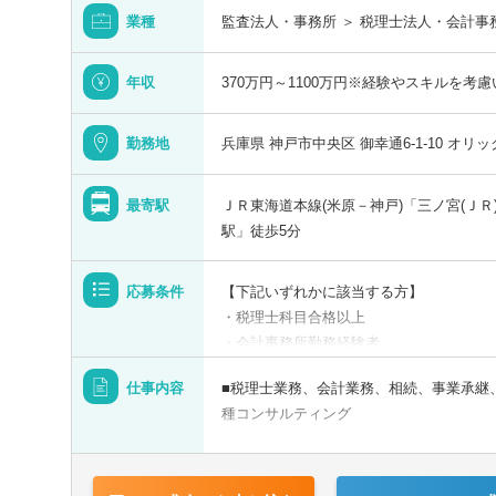
業種
監査法人・事務所 ＞ 税理士法人・会計事
年収
370万円～1100万円※経験やスキルを考
勤務地
兵庫県 神戸市中央区 御幸通6-1-10 オリ
最寄駅
ＪＲ東海道本線(米原－神戸)「三ノ宮(ＪＲ
青森県
駅」徒歩5分
宮城県
応募条件
【下記いずれかに該当する方】
・税理士科目合格以上
山形県
・会計事務所勤務経験者
・公認会計士（監査経験1年以上ある方)
仕事内容
■税理士業務、会計業務、相続、事業承継
す！！
種コンサルティング
・普通自動車免許
【法人全体の特色】
■業界トップレベルの規模でお客様に対し
【求める人物像】