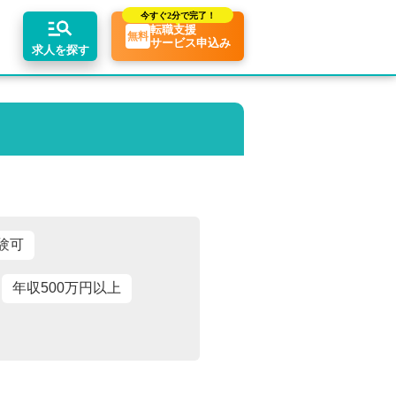
今すぐ
2分で完了！
転職支援
無料
サービス申込み
求人を探す
ちコンテンツ
リアアドバイザーの紹介
業界トピックス
エリア別求人情報
転職相談会・セミナー
転職お役立ち情報
業界情報の記事一覧
関東・首都圏
介求人例
転職成功ノウハウ
税理士用語辞典
関西
税理士・科目合格者の転職Q&A
東海
験可
年収500万円以上