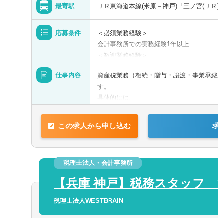
可
未経験可
最寄駅
ＪＲ東海道本線(米原－神戸)「三ノ宮(ＪＲ
1000万円以上の求人
5名以上募集の
応募条件
＜必須業務経験＞
新卒可
託児所・育児補
会計事務所での実務経験1年以上
＜歓迎業務経験＞
ゼクティブクラスの求人
海外赴任の機会
資産税のご経験をお持ちの方
仕事内容
資産税業務（相続・贈与・譲渡・事業承継
Aホルダー募集
有形商材の求人
す。
職求人
オンライン面接
具体的には、
■相続税申告及び相続税対策業務の補助
■確定申告書の作成
この求人から申し込む
■相談・コンサルタント業務等
力を活かす
中国語を活かす
他語学を活かす
主な仕事である財産評価や申告書作成とい
税理士法人・会計事務所
ぶことができます。
資産税の経験がない方に関しては、先輩・
【兵庫 神戸】税務スタッフ
産税業務未経験の方でもご安心ください。
お客様対応については、最初は先輩・上司
税理士法人WESTBRAIN
み、経験を積んだのち、ゆくゆくはメイン