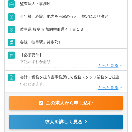
監査法人・事務所
※年齢、経験、能力を考慮のうえ、規定により決定
岐阜県 岐阜市 加納栄町通４丁目１３
各線「岐阜駅」徒歩7分
【必須要件】
下記いずれか必須
■税理士資格の試験勉強を行っている方
■税理士事務所経験をお持ちの方
会計・税務を担う当事務所にて税務スタッフ業務をご担当
いただきます。
【歓迎要件】
・税理士事務所でクライアント対応経験をお持ちの方
【具体的な業務内容】
・税理士科目試験合格者
この求人から申し込む
■関与先経理資料から、会計処理のための仕訳伝票起票業務
・税理士有資格者
■会計処理ソフトへの仕訳伝票に基づいての入力作業
■その他会計事務所業務補助
求人を詳しく見る
■顧客への決算業務及びアドバイス