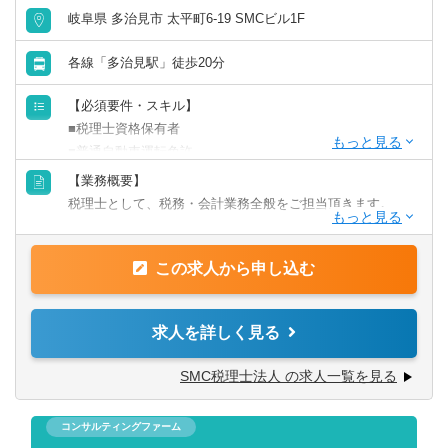
岐阜県 多治見市 太平町6-19 SMCビル1F
リモートワーク／在宅勤務（制度あり）
各線「多治見駅」徒歩20分
年間休日120日以上
【必須要件・スキル】
■税理士資格保有者
原則として転勤なし
■普通自動車運転免許
【業務概要】
フレックス出勤／時差出勤（制度あり）
【求める人物像】
税理士として、税務・会計業務全般をご担当頂きます。
■明るく誠実な姿勢で取り組める方
募集・採用情報
■勉強意欲が高い人
【業務詳細】
■中小企業の成長に貢献したいと思っている方
この求人から申し込む
■法人税務 ■個人税務 ■資産税業務 ■税務コンサルティ
新卒可
■新しい取り組みを受け入れられる方
ングなど
当社の得意分野として、
求人を詳しく見る
未経験可
■MAS監査 ■キャッシュフロー改善 ■相続・事業承継 ■
融資相談 ■経営計画作成
SMC税理士法人 の求人一覧を見る
年収1000万円以上の求人
などがあり、全ての業務に携わっていただくわけではござ
いませんが、キャリアパスとして上記の専門性を付けてい
コンサルティングファーム
ただくことが可能です。
5名以上募集の求人