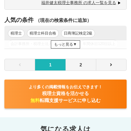
福井健太税理士事務所 の求人一覧を見る
これまでのご経験に応じて業務をお任せしていきます。
まずは当社の業務に慣れていただくため、内勤業務からお
人気の条件
任せし、OJTを通してお客様対応業務の対応をしていきま
（現在の検索条件に追加）
す。
税理士資格勉強を応援しているため、業務のバランスも相
税理士
税理士科目合格
日商簿記検定2級
談が可能な環境です。
会計事務所・税理士法人
未経験可
年間休日120日以上
もっと見る
年収200万円以上
年収300万円以上
年収400万円以上
1
2
年収500万円以上
東京都
関東
より多くの掲載情報をお伝えできます！
税理士資格を活かせる
無料
転職支援サービスに申し込む
気になる求人は