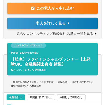
・M＆AやFA業務等のコンサルティング業務経験のある方
上場会社まで、幅広い業種・企業規模のお客さまを対象
この求人から申し込む
に、組織再編コンサルティング業務のプロジェクト推進を
【歓迎される経験・スキル】
お任せします。
お客さま（経営者や経営企画室）との対話を通じて企業に
求人を詳しく見る
・税理士／実務経験３年以上（一般事業会社経験尚可）
最適な組織再編のプランを共に考え、幅広い視点でお客様
・税理士試験2科目以上合格者／実務経験５年以上（一般事
の成長の”実現”を支援します。
みらいコンサルティング株式会社 の求人一覧を見る
業会社経験者尚可）
・公認会計士／実務経験3年以上
組織再編の実施により顕在化するさまざまな課題に対し
・公認会計士短答式試験合格者/実務経験3年以上（一般事
コンサルティングファーム
て、公認会計士・税理士・社会保険労務士・司法書士など
業会社経験者尚可）
の専門家チ ームを組成し、あらゆる角度から的確なアドバ
更新日：2026年08月05日
・中小企業診断士/実務経験3年以上
イスを行いながら、最適な組織再編プランを作成し、実行
【岐阜】ファイナンシャルプランナー【未経
・監査法人勤務者、会計事務所勤務者、金融機関・証券会
までサポートします。
験OK、金融機関出身者 歓迎】
社勤務者の方歓迎
みらいコンサルティング株式会社
・（～40代）組織再編等のプロジェクトマネジャー経験者
その他、ITシステム導入コンサルティング業務、M&A業務
歓迎
（FA業務やPMI業務）にも携わっていただくことができま
「圧倒的なお客さま志向」「当事者意識」「成長志向」。自己実現の中に社会
す。
貢献の要素が多い人材が集結
【仕事の内容】地域に拠点を置く中小企業や、IPOを目指
公認会計士
年間休日120日以上
原則として転勤なし
す成長企業から上場会社まで、幅広い業種・企業規模のお