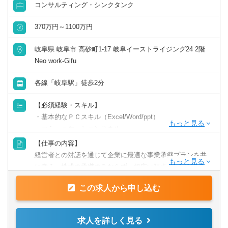
客さまを対象に、組織再編コンサルティング業務のプロジ
コンサルティング・シンクタンク
ェクト推進をお任せします。
【歓迎スキル・経験】税理士/公認会計士/中小企業診断士等
370万円～1100万円
の資格をお持ちの方、組織再編等のPM経験者、金融機関経
岐阜県 岐阜市 高砂町1-17 岐阜イーストライジング24 2階
験者
コンサルタント／監査法人／士業関連
税理士
会計事務所・税理士法人
北海道・東北
Neo work-Gifu
■ココが魅力・やりがい
すべて選択する
税理士科目合格
コンサルティングファーム
北海道
青森県
各線「岐阜駅」徒歩2分
・「圧倒的なお客さま志向」「当事者意識」「成長志
向」。自己実現の中に社会貢献の要素が多い人材が集結
【必須経験・スキル】
戦略・業務・会計コンサルタント
・「生涯顧客（お客さま）」「チームコンサルティング」
日商簿記検定1級
事業会社
岩手県
宮城県
・基本的なＰＣスキル（Excel/Word/ppt）
「実行・実現支援」
・コミュニケーションスキル
・お客さまの「計画立案ではなく、成功実現」のために、
経営・戦略コンサルタント
日商簿記検定2級
金融機関
秋田県
山形県
・ファイナンシャルプランナー/FP 2級(1級尚可）/ 金融機
【仕事の内容】
共に考え・行動し、チームでお客さまの期待を超える付加
関 実務経験 3年以上
経営者との対話を通じて企業に最適な事業承継プランを共
価値を提供し続けることで、共創パートナーとなることを
財務・会計・税務コンサルタント
日商簿記検定3級
福島県
に考え、株式の承継のみならず、幅広い視点でお客様の成
目指しています。
【歓迎される経験・スキル】
長の“実現”を支援します。
人事・組織コンサルタント
・銀行勤務者、証券会社勤務者
この求人から申し込む
関東
【歓迎スキル・経験】銀行勤務者、証券会社勤務者
【求められる人物像】
その他（コンサルタント）
■事業承継支援
茨城県
栃木県
求人を詳しく見る
弊社ＨＰもご覧いただいた上で、「人」「お客様」等、当
地域に拠点を置くファミリービジネス企業から、IPOを目