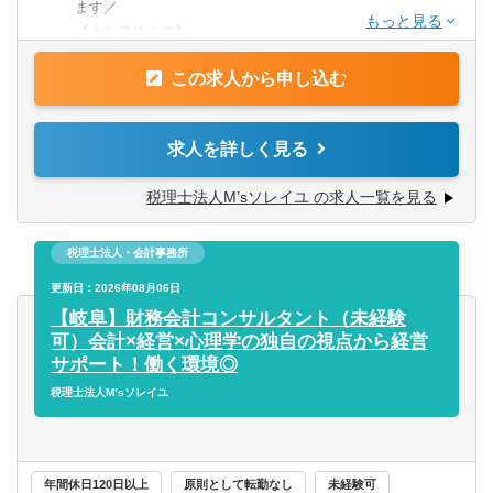
【歓迎要件】
ます／
税理士事務所で中小企業の課題を解決していきたいという
【主な業務内容】
気持ちのある方。
・顧問先の税務、財務コンサルティング
決算業務や会計システムを利用した経験が豊富にある方。
この求人から申し込む
・経営者との定期MTG（ZOOMまたは訪問）
コミュニケーションが好きな方。
・試算表作成、決算書類・申告書などの作成業務
・会計ソフトへの入力業務
求人を詳しく見る
◇将来的に法人や個人のお客様を担当することが可能で
・月次、年次決算業務
す。
・企業の成長支援（財務分析、経営アドバイスなど）
税理士法人M’sソレイユ の求人一覧を見る
税務や財務に関するコンサルティング業務を徐々にお任せ
いただきます。
◇研修で安心サポート！
税理士法人・会計事務所
→ 基本知識は研修でしっかり学べます！
【必須資格】
その先はあなたの実力次第。顧問先企業からの信頼を得
更新日：2026年08月06日
普通自動車免許
て、共に成長しましょう！
【岐阜】財務会計コンサルタント（未経験
可）会計×経営×心理学の独自の視点から経営
【歓迎資格／スキル】
サポート！働く環境◎
簿記資格・FP・税理士科目合格者
税理士法人M’sソレイユ
ITツールやAIに強い方
【求める人材】
誠実さがある方
年間休日120日以上
原則として転勤なし
未経験可