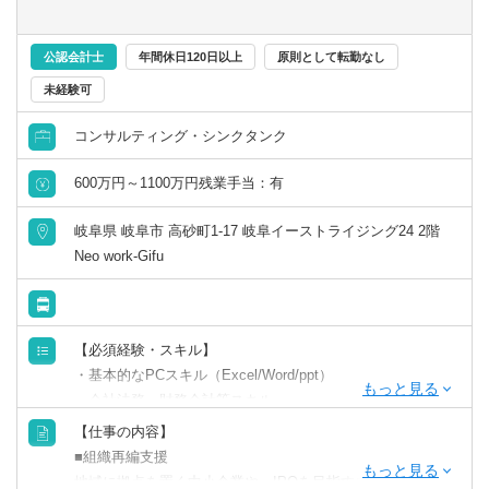
歓迎
（FA業務やPMI業務）にも携わっていただくことができま
す。
公認会計士
年間休日120日以上
原則として転勤なし
【仕事の内容】地域に拠点を置く中小企業や、IPOを目指
未経験可
す成長企業から上場会社まで、幅広い業種・企業規模のお
客さまを対象に、組織再編コンサルティング業務のプロジ
コンサルティング・シンクタンク
ェクト推進をお任せします。
600万円～1100万円残業手当：有
【歓迎スキル・経験】税理士/公認会計士/中小企業診断士等
の資格をお持ちの方、組織再編等のPM経験者、金融機関経
岐阜県 岐阜市 高砂町1-17 岐阜イーストライジング24 2階
験者
Neo work-Gifu
■ココが魅力・やりがい
・「圧倒的なお客さま志向」「当事者意識」「成長志
向」。自己実現の中に社会貢献の要素が多い人材が集結
【必須経験・スキル】
・「生涯顧客（お客さま）」「チームコンサルティング」
・基本的なPCスキル（Excel/Word/ppt）
「実行・実現支援」
・会社法務、財務会計等スキル
・お客さまの「計画立案ではなく、成功実現」のために、
・事業会社での経営企画部経験のある方
【仕事の内容】
共に考え・行動し、チームでお客さまの期待を超える付加
・システムコンサルティング等のプロジェクトマネジャー
■組織再編支援
価値を提供し続けることで、共創パートナーとなることを
経験のある方
地域に拠点を置く中小企業や、IPOを目指す成長企業から
目指しています。