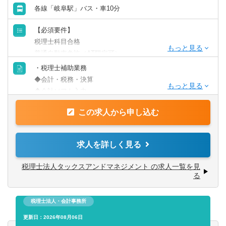
各線「岐阜駅」バス・車10分
【必須要件】
税理士科目合格
普通自動車免許（AT限定可）
・税理士補助業務
【歓迎要件】
◆会計・税務・決算
税理士事務所経験者
◆会計ソフト入力
向上心・向学心を持ち、自分を高めていきたい方
◆お客様対応
お客様や社内でのコミュニケーションを大切にできる方
この求人から申し込む
◆自計化指導
長期的に前線で活躍できる方
◆相続・贈与税対策
求人を詳しく見る
【入社後の流れ】
約半年間、慣れていただくまではOJTとして先輩社員に同
税理士法人タックスアンドマネジメント の求人一覧を見
行し、徐々に担当を任せていただけます。
る
【法人：個人】7：3
税理士法人・会計事務所
【過去採用実績】
更新日：2026年08月06日