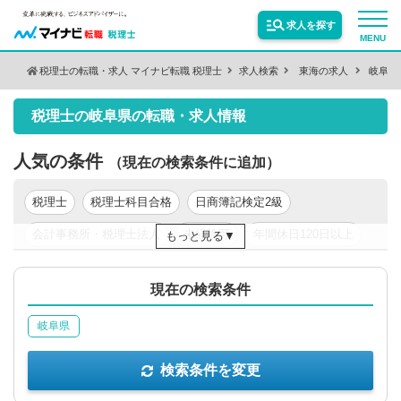
求人を探す
MENU
税理士の転職・求人 マイナビ転職 税理士
求人検索
東海の求人
岐阜県
検索条件を変更
サービス紹介
税理士の岐阜県の転職・求人情報
保有資格
絞り込む
転職お役立ち情報
人気の条件
（現在の検索条件に追加）
税理士
税理士科目合格
日商簿記検定2級
絞り込む
業種
業界情報
会計事務所・税理士法人
未経験可
年間休日120日以上
もっと見る
年収200万円以上
年収300万円以上
年収400万円以上
求人情報
職種
絞り込む
現在の検索条件
年収500万円以上
東京都
関東
岐阜県
絞り込む
勤務地
検索条件を変更