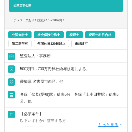
企業名非公開
〈経営改善・M&A支援〉
■発見した経営課題に対して、改善施策を検討・提案し、実
テレワークあり！残業月10～20時間！
行支援を行います。また、M&Aに関する相談対応や企業評
価、交渉サポート、クロージング支援を担当します。
公認会計士
社会保険労務士
税理士
税理士科目合格
他、IPO支援・組織再編にもチャレンジしていただけま
第二新卒可
年間休日120日以上
未経験可
す。
監査法人・事務所
500万円～700万円弊社給与規定による。
愛知県 名古屋市西区、他
各線「伏見(愛知)駅」徒歩5分、各線「上小田井駅」徒歩5
分、他
【必須条件】
以下いずれかに該当する方
■日商簿記2級