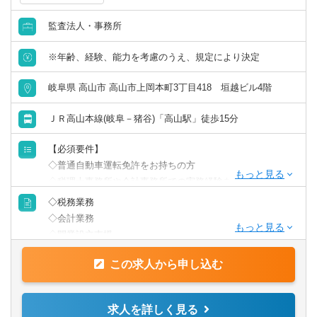
他、IPO支援・組織再編にもチャレンジしていただけま
監査法人・事務所
す。
※年齢、経験、能力を考慮のうえ、規定により決定
岐阜県 高山市 高山市上岡本町3丁目418 垣越ビル4階
ＪＲ高山本線(岐阜－猪谷)「高山駅」徒歩15分
【必須要件】
◇普通自動車運転免許をお持ちの方
◇税理士事務所や会計事務所での実務経験をお持ちの方
◇税務業務
【歓迎要件】
◇会計業務
◇税理士資格をお持ちの方
◇開業設立支援
◇税理士試験科目合格をお持ちの方又は受験者
◇相続・贈与等 資産業務全般
◇ITのついての知識があり、新たな、会計システムに興味
この求人から申し込む
◇事業承継
がある方
◇コンサルティング業務
◇コンサルティングに興味がある方
◇経営計画
求人を詳しく見る
◇金融業界での最先端知識のある方
◇その他関連業務全般