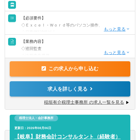
②税理士の資格取得を目指す
未経験から資格を取得した先輩も！勉強中の社員同士で高
め合えるのも魅力。
【必須要件】
給与もUPし、業務の幅も広がります！
◇Ｅｘｃｅｌ・Ｗｏｒｄ等のパソコン操作、
◇日商簿記2級以上
◇普通自動車免許（AT限定可）
【業務内容】
◇巡回監査
【歓迎要件】
◇決算申告業務
◇税理士事務所や会計事務所での実務経験をお持ちの方
◇自計化サポート
この求人から申し込む
◇経営アドバイス等 国内税務業務全般
【求める人物像】
求人を詳しく見る
◇誠実な方
◇コミュニケーションが円滑な方
稲垣有介税理士事務所 の求人一覧を見る
◇素直な方
税理士法人・会計事務所
【顧問先】
法人：個人＝１：１
更新日：2026年08月06日
【岐阜】財務会計コンサルタント（経験者）