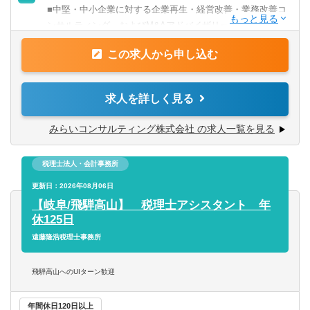
【歓迎経験・スキル】
■中堅・中小企業に対する企業再生・経営改善・業務改善コ
■金融機関ご出身の方
ンサルティング、およびM&Aアドバイザリー。
■経営企画や営業企画の経験
■財務分析から課題解決策の立案・実行、M&A戦略の策
■社内あるいは社外への業務改善提案・実行の経験
この求人から申し込む
定・支援まで、一貫したサポートを行ないます。
■経営コンサルティングの経験
■監査法人ご出身の方
【具体的には】
求人を詳しく見る
■日本国内の中堅・中小企業を対象にした経営コンサルティ
【求める人物像】
ング業務をお任せします。
みらいコンサルティング株式会社 の求人一覧を見る
■個人プレーでなくチームで取組む体制に魅力を感じる方
■あなたの希望・成長に応じて、企業再生・成長戦略・
■できることの幅を拡げたい、ゼネラリスト志向の方
M&A業務にも携わっていただくことができます。
■同社ＨＰもご覧いただいた上で、「人」「お客様」等、同
税理士法人・会計事務所
社の考え方に共感いただける方
〈現状分析と課題発見〉
更新日：2026年08月06日
■対象企業へのヒアリングや資料分析を通じて、事業の収益
【岐阜/飛騨高山】 税理士アシスタント 年
性や成長性、財務状況を調査し、経営課題を把握します。
休125日
遠藤隆浩税理士事務所
〈経営改善・M&A支援〉
■発見した経営課題に対して、改善施策を検討・提案し、実
飛騨高山へのUIターン歓迎
行支援を行います。また、M&Aに関する相談対応や企業評
価、交渉サポート、クロージング支援を担当します。
年間休日120日以上