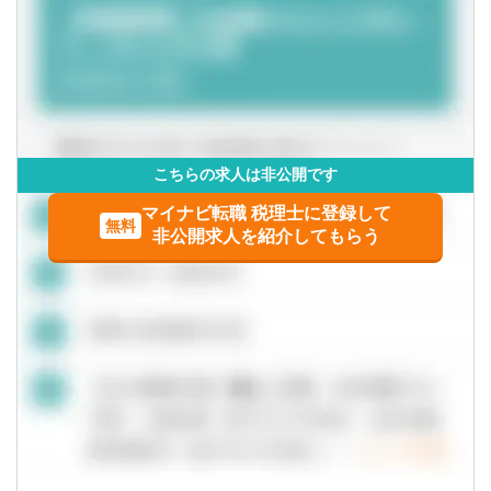
戦略・財務・プロセス・人事の面から総合的に支援する主
山口県
徳島県
導的役割にチャレンジいただけます。
香川県
愛媛県
■新規事業創出支援
お客さま企業の経営/事業分析から、対話による企画立案、
リサーチ、リソース確保、POC、実現まで幅広く対応
高知県
こちらの求人は非公開です
■その他成長支援
九州・沖縄
マイナビ転職 税理士に登録して
中期経営計画の策定支援のほか、PMIおよびファンド投資
無料
非公開求人を紹介してもらう
先に対するハンズオン支援、次世代幹部育成支援等
福岡県
佐賀県
■ココが魅力・やりがい
・「圧倒的なお客さま志向」「当事者意識」「成長志
長崎県
熊本県
向」。自己実現の中に社会貢献の要素が多い人材が集結
・「生涯顧客（お客さま）」「チームコンサルティング」
大分県
宮崎県
「実行・実現支援」
・お客さまの「計画立案ではなく、成功実現」のために、
鹿児島県
沖縄県
共に考え・行動し、チームでお客さまの期待を超える付加
価値を提供し続けることで、共創パートナーとなることを