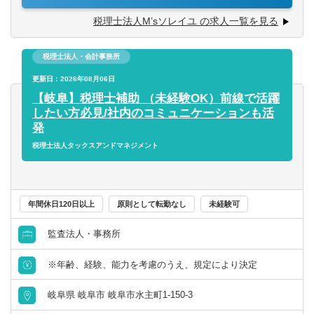
・企業の成長支援（財務分析、経営アドバイスなど）
税理士法人M’sソレイユ の求人一覧を見る
【歓迎資格／スキル】
簿記資格・FP・税理士科目合格者
【入社後の流れ】
ITツールやAIに強い方
税理士法人・会計事務所
・いきなり担当を持つのではなく、先輩の補助や同行から
スタートします。
更新日：2026年08月06日
【求める人材】
・個々の成長スピードに応じて、少しずつ担当企業を増や
【岐阜】税理士補助 （未経験OK）前線で活躍
誠実さがある方
していきます。
したい方必見/社内のコミュニケーションも活
感謝ができる方
発
コンサルティングのスキルを身に着けたい方
税理士法人タックスアンドマネジメント
探求心がある方
積極的に自ら学べる方
年間休日120日以上
原則として転勤なし
未経験可
監査法人・事務所
※年齢、経験、能力を考慮のうえ、規定により決定
岐阜県 岐阜市 岐阜市水主町1-150-3