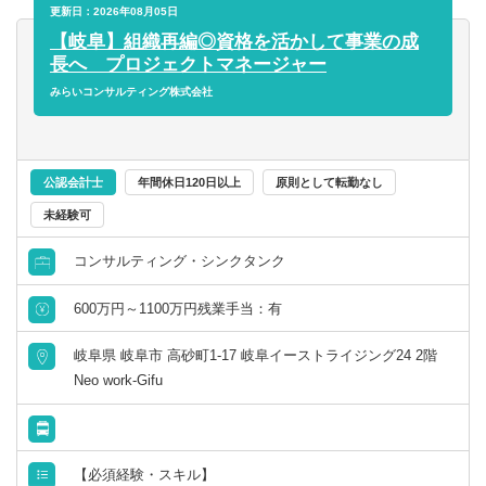
更新日：2026年08月05日
【会計ソフト】
【岐阜】組織再編◎資格を活かして事業の成
第二新卒可
弥生会計、達人、マネーフォワード、freee
長へ プロジェクトマネージャー
みらいコンサルティング株式会社
託児所・育児補助
【備考】
■お客様対応、試算表や各種税務申告書の作成を中心におま
エグゼクティブクラスの求人
かせします。
■お客様とのやりとりはチャットワークを利用、それ以外に
公認会計士
年間休日120日以上
原則として転勤なし
海外赴任の機会あり
もサイボウズのkintoneを利用しており、ICTツールを積極
未経験可
的に導入しています。
MBAホルダー募集
■zoomなども利用し、遠隔地からの支援、テレワークも積
コンサルティング・シンクタンク
極導入しています。
600万円～1100万円残業手当：有
（週3以上、自宅からテレワークしている税理士もいます）
有形商材の求人
岐阜県 岐阜市 高砂町1-17 岐阜イーストライジング24 2階
管理職求人
Neo work-Gifu
オンライン面接／WEB面接（実績あり）
語学
【必須経験・スキル】