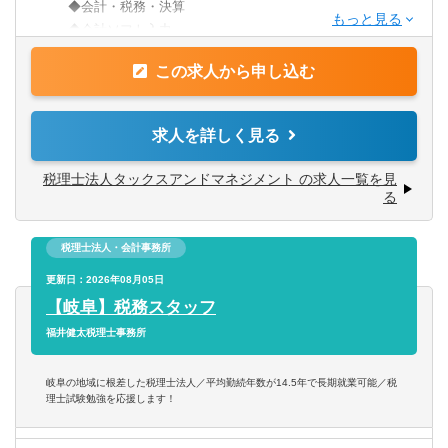
【歓迎要件】
◆会計・税務・決算
税理士科目合格または有資格者
◆会計ソフト入力
向上心・向学心を持ち、自分を高めていきたい方
◆お客様対応
お客様や社内でのコミュニケーションを大切にできる方
この求人から申し込む
◆自計化指導
長期的に前線で活躍できる方
◆相続・贈与税対策
求人を詳しく見る
【入社後の流れ】
慣れていただくまではOJTとして先輩社員に同行し、徐々
税理士法人タックスアンドマネジメント の求人一覧を見
に担当を任せていただけます。
る
【法人：個人】7：3
税理士法人・会計事務所
更新日：2026年08月05日
【岐阜】税務スタッフ
福井健太税理士事務所
岐阜の地域に根差した税理士法人／平均勤続年数が14.5年で長期就業可能／税
理士試験勉強を応援します！