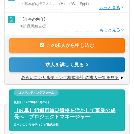
・基本的なPCスキル（Excel/Word/ppt）
・会社法務、財務会計等スキル
英語力を活かす
・事業会社での経営企画部経験のある方
【仕事の内容】
・システムコンサルティング等のプロジェクトマネジャー
■組織再編支援
中国語を活かす
経験のある方
地域に拠点を置く中小企業や、IPOを目指す成長企業から
・M＆AやFA業務等のコンサルティング業務経験のある方
上場会社まで、幅広い業種・企業規模のお客さまを対象
その他語学を活かす
この求人から申し込む
に、組織再編コンサルティング業務のプロジェクト推進を
【歓迎される経験・スキル】
お任せします。
お客さま（経営者や経営企画室）との対話を通じて企業に
求人を詳しく見る
・税理士／実務経験３年以上（一般事業会社経験尚可）
最適な組織再編のプランを共に考え、幅広い視点でお客様
・税理士試験2科目以上合格者／実務経験５年以上（一般事
の成長の”実現”を支援します。
みらいコンサルティング株式会社 の求人一覧を見る
業会社経験者尚可）
・公認会計士／実務経験3年以上
組織再編の実施により顕在化するさまざまな課題に対し
・公認会計士短答式試験合格者/実務経験3年以上（一般事
コンサルティングファーム
て、公認会計士・税理士・社会保険労務士・司法書士など
業会社経験者尚可）
の専門家チ ームを組成し、あらゆる角度から的確なアドバ
更新日：2026年08月05日
・中小企業診断士/実務経験3年以上
イスを行いながら、最適な組織再編プランを作成し、実行
【岐阜】組織再編◎資格を活かして事業の成
・監査法人勤務者、会計事務所勤務者、金融機関・証券会
までサポートします。
長へ プロジェクトマネージャー
社勤務者の方歓迎
みらいコンサルティング株式会社
・（～40代）組織再編等のプロジェクトマネジャー経験者
その他、ITシステム導入コンサルティング業務、M&A業務