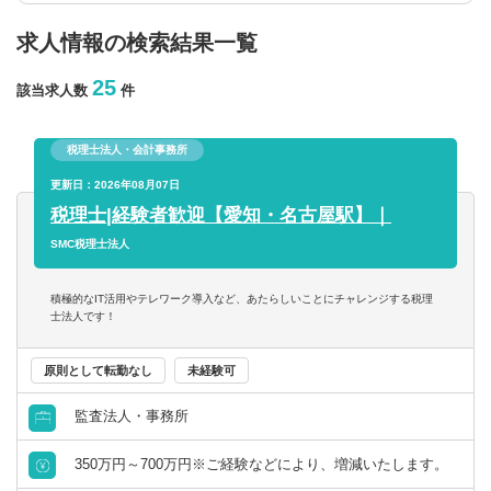
求人情報の検索結果一覧
年収を選択
25
該当求人数
件
以上
税理士法人・会計事務所
従業員数
更新日：2026年08月07日
税理士|経験者歓迎【愛知・名古屋駅】｜
以上
SMC税理士法人
フリーワード
積極的なIT活用やテレワーク導入など、あたらしいことにチャレンジする税理
士法人です！
原則として転勤なし
未経験可
監査法人・事務所
企業名のみで検索
350万円～700万円※ご経験などにより、増減いたします。
休日・働き方