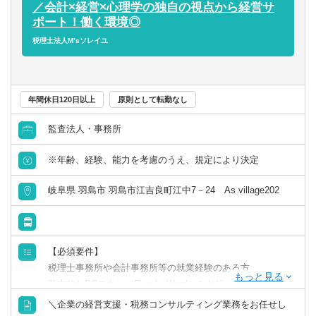
／会計×経営×心理学の独自の視点から経営サ
ポート！働く環境◎
税理士法人M’sソレイユ
年間休日120日以上
原則として転勤なし
監査法人・事務所
※年齢、経験、能力を考慮のうえ、規定により決定
岐阜県 羽島市 羽島市江吉良町江中7－24 As village202
【必須要件】
税理士事務所や会計事務所等の就業経験のある方。
基本的なPCスキル（Excel／Word）をお持ちの方。
＼企業の経営支援・税務コンサルティング業務をお任せし