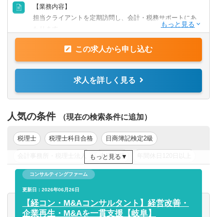
■金融業界出身で、簿記を勉強中の方
【業務内容】
担当クライアントを定期訪問し、会計・税務サポートにあ
【歓迎条件】
たります。
■税務事務経験者
■月次経理、月年次決算、税務申告書の作成
■税理士試験科目合格
この求人から申し込む
■税務プランニング、経営アドバイス
■資産税・相続税業務
【各拠点人数】
※資産税・相続税業務は伏見事務所にて担当(専門チーム在
求人を詳しく見る
本社：：30名程度
籍)
岐阜事務所：20名程度
■記帳代行
伏見事務所：20名程度
※確定申告、年末調整、相続税申告など、幅広い税務を経
人気の条件
（現在の検索条件に追加）
験できます。
※デスクワークとクライアント訪問は半々の割合です！
税理士
税理士科目合格
日商簿記検定2級
【有資格者】
会計事務所・税理士法人
未経験可
年間休日120日以上
もっと見る
■税理士 14名
年収200万円以上
年収300万円以上
年収400万円以上
■公認会計士・税理士 3名
コンサルティングファーム
年収500万円以上
更新日：2026年06月26日
東京都
関東
【経コン・M&Aコンサルタント】経営改善・
企業再生・M&Aを一貫支援【岐阜】