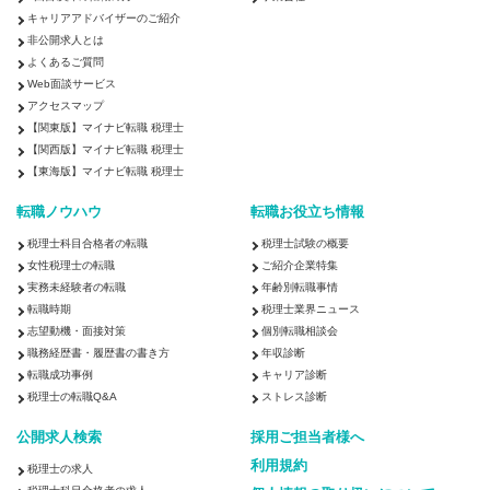
キャリアアドバイザーのご紹介
非公開求人とは
よくあるご質問
Web面談サービス
アクセスマップ
【関東版】マイナビ転職 税理士
【関西版】マイナビ転職 税理士
【東海版】マイナビ転職 税理士
転職ノウハウ
転職お役立ち情報
税理士科目合格者の転職
税理士試験の概要
女性税理士の転職
ご紹介企業特集
実務未経験者の転職
年齢別転職事情
転職時期
税理士業界ニュース
志望動機・面接対策
個別転職相談会
職務経歴書・履歴書の書き方
年収診断
転職成功事例
キャリア診断
税理士の転職Q&A
ストレス診断
公開求人検索
採用ご担当者様へ
利用規約
税理士の求人