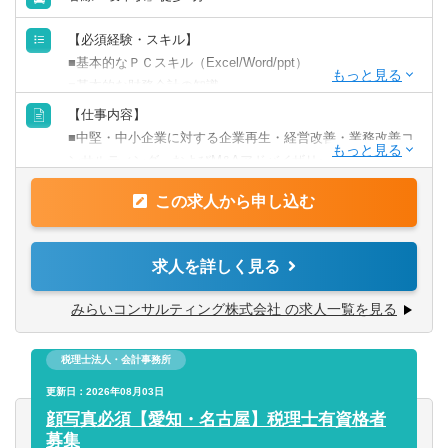
【必須経験・スキル】
■基本的なＰＣスキル（Excel/Word/ppt）
■基本的な財務会計の知識
【仕事内容】
【歓迎経験・スキル】
■中堅・中小企業に対する企業再生・経営改善・業務改善コ
■金融機関ご出身の方
ンサルティング、およびM&Aアドバイザリー。
■経営企画や営業企画の経験
■財務分析から課題解決策の立案・実行、M&A戦略の策
■社内あるいは社外への業務改善提案・実行の経験
この求人から申し込む
定・支援まで、一貫したサポートを行ないます。
■経営コンサルティングの経験
■監査法人ご出身の方
【具体的には】
求人を詳しく見る
■日本国内の中堅・中小企業を対象にした経営コンサルティ
【求める人物像】
ング業務をお任せします。
みらいコンサルティング株式会社 の求人一覧を見る
■個人プレーでなくチームで取組む体制に魅力を感じる方
■あなたの希望・成長に応じて、企業再生・成長戦略・
■できることの幅を拡げたい、ゼネラリスト志向の方
M&A業務にも携わっていただくことができます。
■同社ＨＰもご覧いただいた上で、「人」「お客様」等、同
税理士法人・会計事務所
社の考え方に共感いただける方
〈現状分析と課題発見〉
更新日：2026年08月03日
■対象企業へのヒアリングや資料分析を通じて、事業の収益
顔写真必須【愛知・名古屋】税理士有資格者
性や成長性、財務状況を調査し、経営課題を把握します。
募集