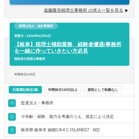
◇U/Iターンも大歓迎です。
遠藤隆浩税理士事務所 の求人一覧を見る
【特徴】
業務になれたら、コンサル業や相続税など専門的な仕事に
税理士法人・会計事務所
も挑戦可能です。
定期的な社内勉強会でスキルアップも可能です。
更新日：2026年08月06日
→幅広い業種のお客様に対応できるよう、月に1度社内研修
【岐阜】税理士補助業務 経験者優遇/事務所
を実施しています。テーマは社員が自由に決められるた
を一緒に作っていきたい方必見
め、強化したいスキルや学び直したいことがあれば、要望
稲垣有介税理士事務所
を出すことも可能です。また、様々な業種のお客様がいる
ため、前職の知識が活かせることもあります。
年間休日120日
他にも、税理士会などで実施される外部の講習会に参加す
日商簿記検定2級
年間休日120日以上
原則として転勤なし
ることも可能です。社外の人と交流することで視野や将来
のビジョンが大きく広がります。
監査法人・事務所
【キャリアパス】
※年齢、経験、能力を考慮のうえ、規定により決定
①アシスタント業務を究める
税理士さんや会社を支える“縁の下の力持ち”としてご活躍い
岐阜県 岐阜市 細畑1-8-4 C.ISLAND17 602
ただけます