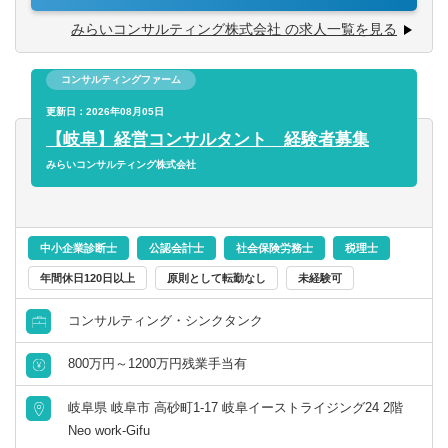
社の考え方に共感いただける方
指す成長企業まで、幅広い業種・企業規模のクライアント
会計事務所・税理士法人
みらいコンサルティング株式会社 の求人一覧を見る
群馬県
埼玉県
がいます。
経営者との対話を通じて企業に最適な事業承継プランを共
金融専門職
コンサルティングファーム
千葉県
東京都
に考え、株式の承継のみならず、幅広い視点でお客様の成
長の”実現”を支援します。事業承継・組織再編の実施により
更新日：2026年08月05日
すべて選択する
顕在化するさまざまな経営課題に、公認会計士・税理士・
神奈川県
【岐阜】経営コンサルタント 経験者募集
社会保険労務士・司法書士などの専門家がお客さまに合わ
みらいコンサルティング株式会社
投資銀行系業務
せたプロジェクトチ ームを結成し、あらゆる角度から的確
北陸・甲信越
なアドバイスを行いながら、最適な承継プランを作成しま
す。
投資事業
新潟県
富山県
その他、決算支援、財務顧問、組織再編、M&A業務にも携
中小企業診断士
公認会計士
社会保険労務士
税理士
わっていただくことができます。
経営／企画／管理／事務
年間休日120日以上
原則として転勤なし
未経験可
石川県
福井県
■ココが魅力・やりがい
コンサルティング・シンクタンク
すべて選択する
・「圧倒的なお客さま志向」「当事者意識」「成長志
山梨県
長野県
向」。自己実現の中に社会貢献の要素が多い人材が集結
800万円～1200万円残業手当有
経理／財務／管理会計
・「生涯顧客（お客さま）」「チームコンサルティング」
東海
岐阜県 岐阜市 高砂町1-17 岐阜イーストライジング24 2階
「実行・実現支援」
Neo work-Gifu
・お客さまの「計画立案ではなく、成功実現」のために、
経理