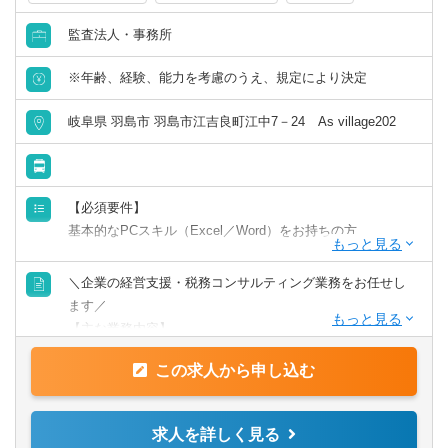
感謝ができる方
監査法人・事務所
コンサルティングのスキルを身に着けたい方
探求心がある方
※年齢、経験、能力を考慮のうえ、規定により決定
積極的に自ら学べる方
岐阜県 羽島市 羽島市江吉良町江中7－24 As village202
【必須要件】
基本的なPCスキル（Excel／Word）をお持ちの方
【歓迎要件】
＼企業の経営支援・税務コンサルティング業務をお任せし
税理士事務所で中小企業の課題を解決していきたいという
ます／
気持ちのある方。
【主な業務内容】
決算業務や会計システムを利用した経験がある方。
・顧問先の税務、財務コンサルティング
コミュニケーションが好きな方。
この求人から申し込む
・経営者との定期MTG（ZOOMまたは訪問）
・試算表作成、決算書類・申告書などの作成業務
【必須資格】
・会計ソフトへの入力業務
求人を詳しく見る
普通自動車免許
・月次、年次決算業務