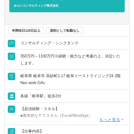
みらいコンサルティング株式会社
年間休日120日以上
原則として転勤なし
コンサルティング・シンクタンク
350万円～1100万円※経験・能力など考慮の上、決定いた
します。
岐阜県 岐阜市 高砂町1-17 岐阜イーストライジング24 2階
Neo work-Gifu
各線「岐阜駅」徒歩2分
【必須経験・スキル】
■基本的なＰＣスキル（Excel/Word/ppt）
■基本的な財務会計の知識
【仕事内容】