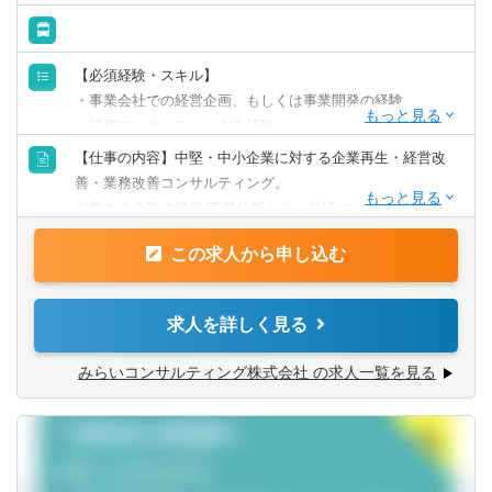
岐阜県
静岡県
共に考え・行動し、チームでお客さまの期待を超える付加
価値を提供し続けることで、共創パートナーとなることを
財務／管理会計
目指しています。
愛知県
三重県
【必須経験・スキル】
事務／秘書
・事業会社での経営企画、もしくは事業開発の経験
関西
・経営コンサルティングの経験
・経営を支えるシステム（ITだけでない）を俯瞰してデザ
管理部門アシスタント
【仕事の内容】中堅・中小企業に対する企業再生・経営改
インできる能力
滋賀県
京都府
善・業務改善コンサルティング。
お客さま企業の経営/事業分析から、対話による企画立案、
事務／アシスタント
【歓迎される経験・スキル】
リサーチ、リソース確保、POC、実現まで幅広く対応しま
大阪府
兵庫県
・公認会計士
この求人から申し込む
す。
・中小企業診断士
【歓迎スキル・経験】事業会社での経営企画、もしくは事
奈良県
和歌山県
・MBA
業開発の経験、経営を支えるシステム（ITだけでない）を
求人を詳しく見る
・経営を横断的に俯瞰し実行されたい方
俯瞰してデザインできる能力、経営コンサルティングの経
中国・四国
験
みらいコンサルティング株式会社 の求人一覧を見る
【求められる人物像】
・個人プレーでなくチームで取組む体制に魅力を感じる方
日本国内の中堅・中小企業を対象にした経営コンサルティ
鳥取県
島根県
・できることの幅を拡げたい、ゼネラリスト志向の方
ング業務をお任せします。
・弊社ＨＰもご覧いただいた上で、「人」「お客様」等、
地域や社会の課題解決には、事業として地域を牽引する地
岡山県
広島県
当社の考え方に共感いただける方
元企業の成長が不可欠です。そうしたお客さまの成長を、