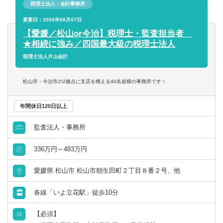
税理士法人・会計事務所
申告数を誇ります。
様々な案件に携わることができますので、専門的なスキル
更新日：2026年08月07日
を磨いていただける環境です。
【愛媛／松山or今治】税理士・監査担当者
★相続に強み／四国最大級の税理士法人
■はじめは内勤から徐々に業務をお任せしていきます。先輩
税理士法人片山会計
から丁寧に教えてもらえますので安心してスタートできる
環境が整っています。
松山市・今治市の2拠点に支店を構える40名規模の事務所です！
■税理士を目指しているスタッフも複数名おり、有資格者は
年間休日120日以上
6名、科目合格者は9名在籍しています。通常期の月残業時
間は10時間程度ですが、専門学校がある日は定時で退社い
監査法人・事務所
ただくことが可能です。
また、税理士試験前は1か月ほど試験休暇を取得いただくこ
336万円～483万円
とも可能！資格取得を全面的に支援しています。
愛媛県 松山市 松山市朝生田町２丁目８番２号、他
■職員は20～50代と幅広い層が在籍しています。
各線「いよ立花駅」徒歩10分
■女性が多く活躍しており、育休の取得実績もあります。時
短勤務なども相談可能で、働きやすい環境です。
【必須】