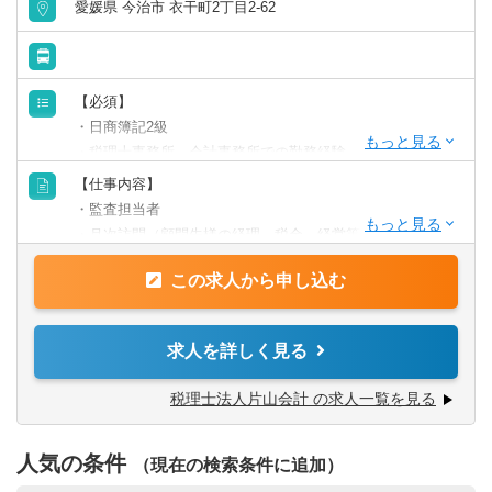
愛媛県 今治市 衣干町2丁目2-62
■女性が多く活躍しており、育休の取得実績もあります。時
短勤務なども相談可能で、働きやすい環境です。
【必須】
・日商簿記2級
・税理士事務所、会計事務所での勤務経験
・一般的なExcel・Word等のPCスキル
【仕事内容】
・監査担当者
★キャリア形成を図るべく、新入社員一人一人にＯＪＴ担
・月次訪問（顧問先様の経理、税金、経営等の相談対応）
当を設け、積極的な研修の参加等も推奨しています。
・融資、資金繰りの支援
未経験の方も安心してスキルアップできる環境を再構築
この求人から申し込む
・年末調整、確定申告業務
中です！
・法人決算申告書の作成
求人を詳しく見る
【働く環境】
■はじめは内勤から徐々に業務をお任せしていきます。先輩
税理士法人片山会計 の求人一覧を見る
から丁寧に教えてもらえますので安心してスタートできる
環境が整っています。
人気の条件
（現在の検索条件に追加）
■税理士を目指しているスタッフも複数名おります。通常期