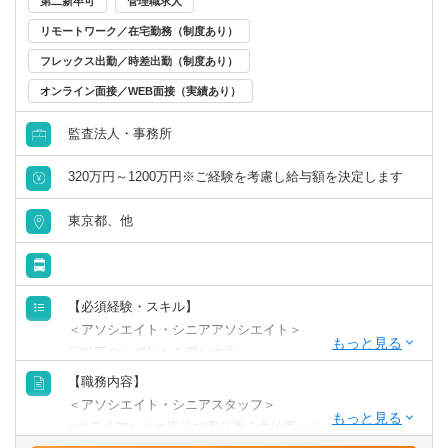
第二新卒可
管理職求人
（３）アライアンスによる業務サポート
リモートワーク／在宅勤務（制度あり）
人員や専門的な経験の不足を補うため、業務毎にそれぞれ
フレックス出勤／時差出勤（制度あり）
の専門家とアライアンスを組んでおり、地方に居ながら専
門性が求めれる業務に従事することが可能です。
オンライン面接／WEB面接（実績あり）
地方に専門性の高い会計サービスを届けることが我々の使
監査法人・事務所
命です。我々の個人個人の成長が地域の中小企業の支援に
つながります。
320万円～1200万円※ご経験を考慮し給与額を決定します
・M＆A支援（M＆A仲介会社複数、金融機関）
・再生支援経験、IPO支援（ANDBアカウンティングファー
東京都、他
ム）
・相続、事業承継（会計事務所、国税OB等）
・ファンド出資（金融機関）
・国際税務（GLASIAOUSコンソーシアム）
【必須経験・スキル】
＜アソシエイト・シニアアソシエイト＞
【使用ソフト】
▽以下のいずれかを満たす方
TKCなど
■法人税経験1年以上
【職務内容】
■税理士試験2科目以上合格
＜アソシエイト・シニアスタッフ＞
■クライアントの近くで寄り添う主治医としての立場で、法
＜マネージャー・シニアマネージャー＞