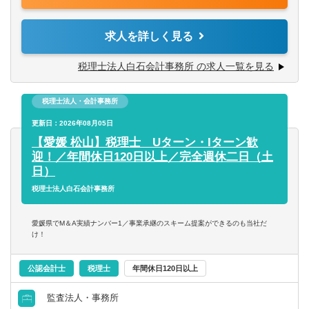
業務もお任せします。
求人を詳しく見る
☆特徴☆
（１）中小企業から中堅・大企業まで、お取引先は様々で
税理士法人白石会計事務所 の求人一覧を見る
す。
年間10社程度ずつ顧問先は順調に増加中。顧問先や地域の
税理士法人・会計事務所
金融機関からの紹介により、新規開拓などは行わずとも、
拡大を続けています。
更新日：2026年08月05日
（２）当事務所では相続、事業承継、M＆A支援、業務シス
【愛媛 松山】税理士 Uターン・Iターン歓
テムの導入支援等を積極的に行っており、幅広くかつ高い
迎！／年間休日120日以上／完全週休二日（土
レベルの業務が経験可能です。
日）
監査法人出身の会計士（税理士）も在籍しているため、通
税理士法人白石会計事務所
常の税務以外の分野での経験を積むこともできます。
愛媛県でM＆A実績ナンバー1／事業承継のスキーム提案ができるのも当社だ
【使用ソフト】
け！
TKCなど
公認会計士
税理士
年間休日120日以上
監査法人・事務所