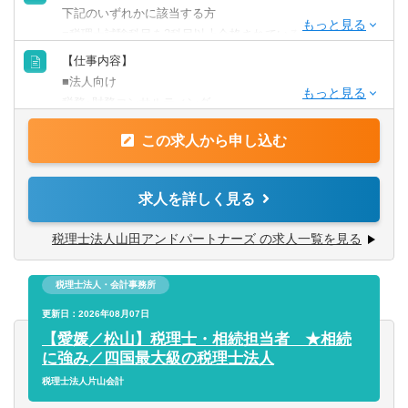
下記のいずれかに該当する方
■税理士試験科目を2科目以上合格されている方
■公認会計士、または公認会計士試験合格者の方
【仕事内容】
■実務経験5年以上で即戦力になれる方
■法人向け
税務･財務コンサルティング
※経験年数についてはご相談に応じます
事業承継コンサルティング
※静岡事務所は会計事務所経験が必須となります
この求人から申し込む
企業再編･M＆Aコンサルティング
経営コンサルティング
国際税務･IFRS対策コンサルティング
求人を詳しく見る
【歓迎要件】
医療機関･介謹福祉施設コンサルティング
■相続税申告業務、事業承継や組織再編業務経験者歓迎
公益法人設立コンサルティング
税理士法人山田アンドパートナーズ の求人一覧を見る
■税務・会計に留まらず、総合的コンサルティングやライフ
プランニングを通じた自己実現に興味のある方
・個人向け
税理士法人・会計事務所
相続コンサルティング
不動産コンサルティング
更新日：2026年08月07日
【愛媛／松山】税理士・相続担当者 ★相続
※所属部署による仕事内容の偏りは少なく、様々な業務に
に強み／四国最大級の税理士法人
携わることが出来ます。
税理士法人片山会計
また、取り組みたい業務に積極的に参加できる仕組みもあ