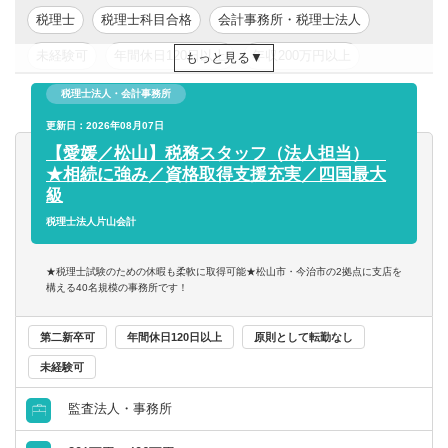
の月残業時間は10時間程度ですが、専門学校がある日は定
税理士
税理士科目合格
会計事務所・税理士法人
時で退社いただくことが可能です。
未経験可
年間休日120日以上
年収200万円以上
もっと見る
また、税理士試験前は1か月ほど試験休暇を取得いただくこ
とも可能！資格取得を全面的に支援しています。
年収300万円以上
年収400万円以上
年収500万円以上
税理士法人・会計事務所
東京都
更新日：2026年08月07日
関東
■職員は20～50代と幅広い層が在籍しています。
【愛媛／松山】税務スタッフ（法人担当）
★相続に強み／資格取得支援充実／四国最大
■女性が多く活躍しており、育休の取得実績もあります。時
級
短勤務なども相談可能で、働きやすい環境です。
税理士法人片山会計
★中予地方からの通勤も歓迎。手当や家賃補助の優遇あり
ます★
★税理士試験のための休暇も柔軟に取得可能★松山市・今治市の2拠点に支店を
構える40名規模の事務所です！
第二新卒可
年間休日120日以上
原則として転勤なし
未経験可
監査法人・事務所