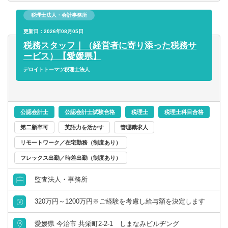
の方にも積極的にお任せする環境ですので、スキルアップ
税理士法人・会計事務所
も叶えられます。
都市圏で経験のある方や、これから経験を積みたいとお考
更新日：2026年08月05日
えの税理士の方、ぜひご応募ください。
税務スタッフ｜（経営者に寄り添った税務サ
ービス）【愛媛県】
☆特徴☆
デロイトトーマツ税理士法人
（１）中小企業から中堅・大企業まで、お取引先は様々で
す。
年間10社程度ずつ顧問先は順調に増加中。顧問先や地域の
金融機関からの紹介により、新規開拓などは行わずとも、
公認会計士
公認会計士試験合格
税理士
税理士科目合格
拡大を続けています。
第二新卒可
英語力を活かす
管理職求人
（２）当事務所では相続、事業承継、M＆A支援、業務シス
リモートワーク／在宅勤務（制度あり）
テムの導入支援等を積極的に行っており、幅広くかつ高い
フレックス出勤／時差出勤（制度あり）
レベルの業務が経験可能です。
監査法人出身の会計士（税理士）も在籍しているため、通
監査法人・事務所
常の税務以外の分野での経験を積むこともできます。
320万円～1200万円※ご経験を考慮し給与額を決定します
【使用ソフト】
TKCなど
愛媛県 今治市 共栄町2-2-1 しまなみビルヂング