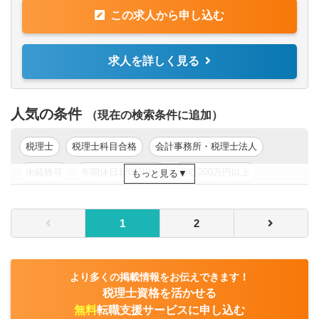
人税の申告業務だけでなく、様々な側面からクライアント
■大手または中堅税理士法人で、法人税務経験5年以上
この求人から申し込む
をサポートしていただきます。
■組織再編、経営承継サポート、個人資産税等の幅広い税務
【歓迎経験・スキル】
アドバイスを通じて、クライアントの良き相談相手になる
求人を詳しく見る
＜アソシエイト・シニアアソシエイト＞
ことを目指していただきます。
■税理士科目合格者、税理士、公認会計士有資格者
■また、デロイト トーマツグループ内の公認会計士、コン
■Excel、Word、Power Pointの基本的スキルがあれば尚可
サルタント等の多様な専門家と連携して業務提供する機会
人気の条件
■英文読解力があれば尚可
（現在の検索条件に追加）
も多くあります。
■クライアントは、ベンチャー企業から上場企業まで規模も
＜マネージャー・シニアマネージャー＞
税理士
税理士科目合格
会計事務所・税理士法人
業種も様々で、クライアントの成長をサポートすること
■組織再編、グループ通算制度、資産税コンサルティングの
で、クライアントとともに成長できる、経営者から頼られ
未経験可
年間休日120日以上
年収200万円以上
もっと見る
実務経験
るパートナーとなることができる仕事です。
■Excel、Word、Power Pointの基本的スキルがあれば可
年収300万円以上
年収400万円以上
年収500万円以上
■英文読解力があれば尚可
＜マネージャー・シニアマネージャー＞
1
2
東京都
関東
■税理士、公認会計士有資格者
■法人税申告等の税務コンプライアンス業務を中心として各
種税務コンサルティングの経験を幅広く持ち、下記業務の
【求める人物像】
主任（マネジャー）として各案件のコントロール、および
＜アソシエイト・シニアアソシエイト＞
より多くの掲載情報をお伝えできます！
３～４名程度のチームメンバーを牽引出来る方を募集して
税理士資格を活かせる
■真摯に仕事に向き合う誠実な方
おります。税務のエキスパートとして対クライアントへの
■周囲との協調性を重んじたコミュニケーションがはかれる
無料
転職支援サービスに申し込む
サービス提供を行って頂きます。