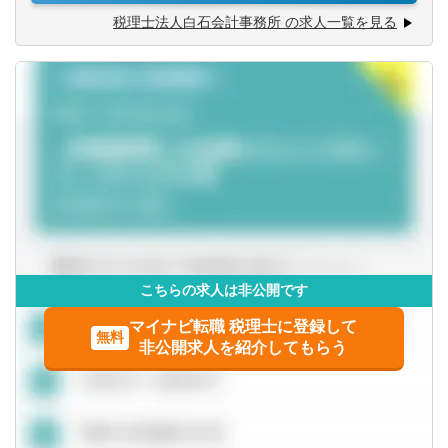
税理士法人白石会計事務所 の求人一覧を見る
山口県
徳島県
M&Aや事業承継、組織再編、再生支援業務など、
都市圏で経験のある方や、これから経験を積みたいとお考
えの公認会計士の方、ぜひご応募ください。
香川県
愛媛県
☆特徴☆
高知県
（１）中小企業から中堅・大企業まで、お取引先は様々で
す。
九州・沖縄
年間10社程度ずつ顧問先は順調に増加中。顧問先や地域の
金融機関からの紹介により、新規開拓などは行わずとも、
拡大を続けています。
福岡県
佐賀県
（２）当事務所では相続、事業承継、M＆A支援、業務シス
テムの導入支援等を積極的に行っており、幅広くかつ高い
こちらの求人は非公開です
長崎県
熊本県
レベルの業務が経験可能です。
マイナビ転職 税理士に登録して
監査法人出身の会計士（税理士）も在籍しているため、通
無料
非公開求人を紹介してもらう
大分県
宮崎県
常の税務以外の分野での経験を積むこともできます。
【使用ソフト】
鹿児島県
沖縄県
TKCなど