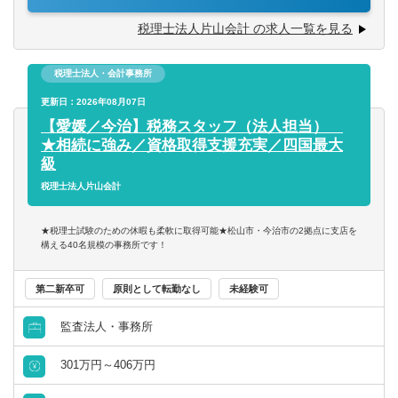
■相続チーム（6名）と法人チーム（20名程度）に分かれて
税理士法人片山会計 の求人一覧を見る
おり、スキルや希望に応じて業務をお任せします。
年間の相続税申告数は100件程度で、県内でトップレベルの
税理士法人・会計事務所
申告数を誇ります。
様々な案件に携わることができますので、専門的なスキル
更新日：2026年08月07日
を磨いていただける環境です。
【愛媛／今治】税務スタッフ（法人担当）
★相続に強み／資格取得支援充実／四国最大
■はじめは内勤から徐々に業務をお任せしていきます。先輩
級
から丁寧に教えてもらえますので安心してスタートできる
税理士法人片山会計
環境が整っています。
★税理士試験のための休暇も柔軟に取得可能★松山市・今治市の2拠点に支店を
■税理士を目指しているスタッフも複数名おり、有資格者は
構える40名規模の事務所です！
6名、科目合格者は5名在籍しています。通常期の月残業時
間は10時間程度ですが、専門学校がある日は定時で退社い
第二新卒可
原則として転勤なし
未経験可
ただくことが可能です。
また、税理士試験前は1か月ほど試験休暇を取得いただくこ
監査法人・事務所
とも可能！資格取得を全面的に支援しています。
301万円～406万円
■職員は20～50代と幅広い層が在籍しています。