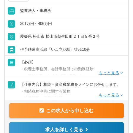
監査法人・事務所
301万円～406万円
愛媛県 松山市 松山市朝生田町２丁目８番２号
伊予鉄道高浜線「いよ立花駅」徒歩10分
【必須】
・税理士事務所、会計事務所での勤務経験
・一般的なExcel・Word等のPCスキル
【仕事内容】相続・資産税業務をメインにお任せします。
★キャリア形成を図るべく、新入社員一人一人にＯＪＴ担
・相続税務申告に関する業務
当を設け、積極的な研修の参加等も推奨しています。
・株価評価、資産税対策
未経験の方も安心してスキルアップできる環境を再構築
中です！
この求人から申し込む
●相続税申告等の資産税業務に興味がある方、歓迎いたしま
す。
求人を詳しく見る
【働く環境】