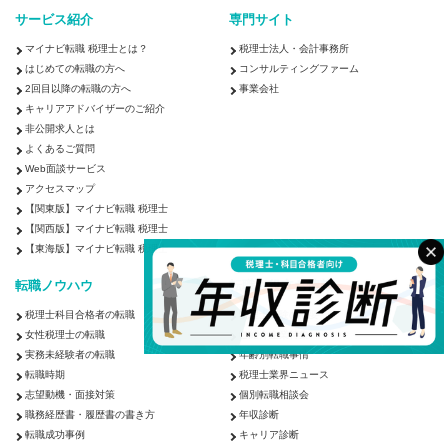
・企業オーナーの所得税・贈与税・相続税申告及びコンサ
サービス紹介
専門サイト
ルティング
・経営承継アドバイス 等
マイナビ転職 税理士とは？
税理士法人・会計事務所
はじめての転職の方へ
コンサルティングファーム
2回目以降の転職の方へ
事業会社
【キャリアステップ】
キャリアアドバイザーのご紹介
＜アソシエイト・シニアスタッフ＞
非公開求人とは
■個々人のスキルを見ながら、より難易度の高い業務を任せ
よくあるご質問
たり、次のチャレンジステップをご用意します。幅の広い
Web面談サービス
業務を行っている部署ですので、いろいろな経験を積んで
アクセスマップ
【関東版】マイナビ転職 税理士
いただけます。
【関西版】マイナビ転職 税理士
【東海版】マイナビ転職 税理士
転職ノウハウ
転職お役立ち情報
税理士科目合格者の転職
税理士試験の概要
女性税理士の転職
ご紹介企業特集
実務未経験者の転職
年齢別転職事情
転職時期
税理士業界ニュース
志望動機・面接対策
個別転職相談会
検索する
クリア
職務経歴書・履歴書の書き方
年収診断
転職成功事例
キャリア診断