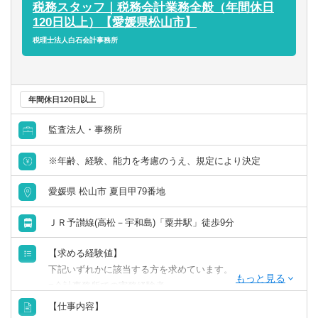
で、クライアントとともに成長できる、経営者から頼られ
税務スタッフ｜税務会計業務全般（年間休日
実務経験
るパートナーとなることができる仕事です。
120日以上）【愛媛県松山市】
■Excel、Word、Power Pointの基本的スキルがあれば可
税理士法人白石会計事務所
■英文読解力があれば尚可
＜マネージャー・シニアマネージャー＞
■税理士、公認会計士有資格者
■法人税申告等の税務コンプライアンス業務を中心として各
種税務コンサルティングの経験を幅広く持ち、下記業務の
【求める人物像】
主任（マネジャー）として各案件のコントロール、および
年間休日120日以上
＜アソシエイト・シニアアソシエイト＞
３～４名程度のチームメンバーを牽引出来る方を募集して
■真摯に仕事に向き合う誠実な方
監査法人・事務所
おります。税務のエキスパートとして対クライアントへの
■周囲との協調性を重んじたコミュニケーションがはかれる
サービス提供を行って頂きます。
※年齢、経験、能力を考慮のうえ、規定により決定
方
■ワークライフバランスを取りやすく、リモートと出社のハ
■クライアントとのFace to Faceのコミュニケーションがと
イブリッドワークが浸透しています。今後の組織拡大に応
愛媛県 松山市 夏目甲79番地
れる方
じて将来のキャリアも開かれています。
■UターンやIターンを希望されている方にもお勧めできるポ
ＪＲ予讃線(高松－宇和島)「粟井駅」徒歩9分
＜マネージャー・シニアマネージャー＞
ジションです。
■地域経済への貢献意欲の高い方
【求める経験値】
■管理職としての経験のある方
【具体的に】
下記いずれかに該当する方を求めています。
■経営者とコミュニケーションが好きな方
■法人総合税務サービス
■会計事務所での実務経験者
国内企業に対して、税務のコンサルティングおよびコンプ
■企業での経理実務経験者
【仕事内容】
ライアンス業務を幅広く提供します