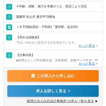
※年齢、経験、能力を考慮のうえ、規定により決定
愛媛県 松山市 夏目甲79番地
ＪＲ予讃線(高松－宇和島)「粟井駅」徒歩9分
【求める経験値】
下記いずれかに該当する方を求めています。
■税理士資格をお持ちの方
■会計事務所での実務経験者
【仕事内容】
■監査法人での勤務経験者、公認会計士有資格者
■税理士として申告書作成、決算業務、各種データ作成、顧
問先の巡回監査や経営相談など担当を持って税務会計業務
【歓迎】
全般へと携わっていただきます。
■税理士事務所経験者
この求人から申し込む
また、経験やスキルに応じて相続や承継、経営支援などの
■税理士有資格者、税理士科目合格者、公認会計士有資格者
業務もお任せします。
など
■所内スタッフへの指導や教育にも関与して頂きます。
求人を詳しく見る
（まだ経験値が少ないスタッフもいるため、申告書のチェ
ックや、巡回監査業務の指導などもお任せします）
税理士法人白石会計事務所 の求人一覧を見る
■M&Aや事業承継、組織再編、再生支援業務など、未経験