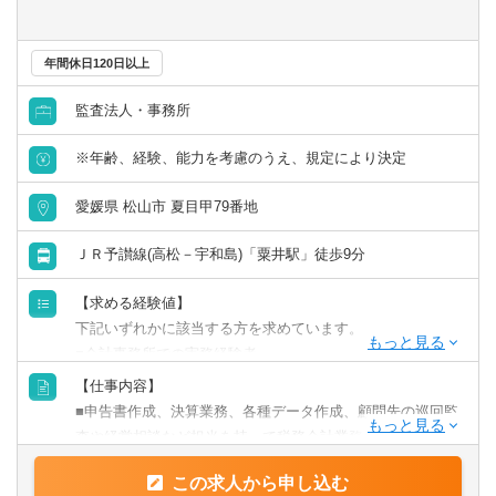
年間休日120日以上
監査法人・事務所
※年齢、経験、能力を考慮のうえ、規定により決定
愛媛県 松山市 夏目甲79番地
ＪＲ予讃線(高松－宇和島)「粟井駅」徒歩9分
【求める経験値】
下記いずれかに該当する方を求めています。
■会計事務所での実務経験者
【仕事内容】
【歓迎】
■申告書作成、決算業務、各種データ作成、顧問先の巡回監
■税理士有資格者、税理士科目合格者、公認会計士有資格者
査や経営相談など担当を持って税務会計業務全般へと携わ
など
っていただきます。
■監査法人での勤務経験者、公認会計士有資格者
この求人から申し込む
■また、経験やスキルに応じて相続や承継、経営支援などの