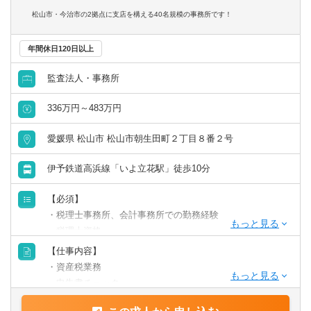
ります。
松山市・今治市の2拠点に支店を構える40名規模の事務所です！
年間休日120日以上
コンサルタント／監査法人／士業関連
税理士
会計事務所・税理士法人
北海道・東北
監査法人・事務所
336万円～483万円
すべて選択する
税理士科目合格
コンサルティングファーム
北海道
青森県
愛媛県 松山市 松山市朝生田町２丁目８番２号
戦略・業務・会計コンサルタント
日商簿記検定1級
事業会社
岩手県
宮城県
伊予鉄道高浜線「いよ立花駅」徒歩10分
経営・戦略コンサルタント
日商簿記検定2級
金融機関
秋田県
山形県
【必須】
・税理士事務所、会計事務所での勤務経験
財務・会計・税務コンサルタント
日商簿記検定3級
福島県
・税理士資格
・一般的なExcel・Word等のPCスキル
【仕事内容】
人事・組織コンサルタント
関東
・資産税業務
・申告書チェック
その他（コンサルタント）
茨城県
栃木県