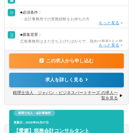
英語力を活かす
■必須条件：
・会計事務所での実務経験をお持ちの方
中国語を活かす
■歓迎条件
■募集背景：
・税理士資格をお持ちの方
その他語学を活かす
広島事務所はまだ立ち上げたばかりで、現在は所長1人と提
・税理士資格取得を目指している方
携税理士とで対応しています。今後一緒に事務所を作り上
げてくれるメンバーを募集します。
この求人から申し込む
■業務内容：
不動産賃貸業を営むクライアントの資産税・相続税に関す
求人を詳しく見る
る申告やコンサルティング業務を担っていただきます。
税理士法人 ジャパン・ビジネスパートナーズ の求人一
・資産税、相続税の申告（TKC使用）
覧を見る
・生前対策等のトータルサポート業務
・確定申告業務
税理士法人・会計事務所
・上記業務に伴う、書類作成・データ入力の業務
更新日：2026年08月07日
【愛媛】税務会計コンサルタント
■年間相続対応件数は30～40件程度。スポット業務ではな