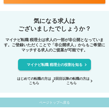
方
■ワークライフバランスを取りやすく、リモートと出社のハ
■クライアントとのFace to Faceのコミュニケーションがと
イブリッドワークが浸透しています。今後の組織拡大に応
れる方
じて将来のキャリアも開かれています。
気になる求人は
■UターンやIターンを希望されている方にもお勧めできるポ
＜マネージャー・シニアマネージャー＞
ジションです。
ございましたでしょうか？
■地域経済への貢献意欲の高い方
■管理職としての経験のある方
【具体的に】
マイナビ転職 税理士は求人の一部が非公開となっていま
■経営者とコミュニケーションが好きな方
■法人総合税務サービス
す。ご登録いただくことで
「非公開求人」からもご希望に
国内企業に対して、税務のコンサルティングおよびコンプ
マッチする求人のご提案が可能です。
ライアンス業務を幅広く提供します
・法人に係る全般的な税務相談
マイナビ転職 税理士の役割を知る
・法人税・消費税・法人地方税の申告書作成またはレビュ
ー
・組織再編税務コンサルティング
はじめての転職の方は
2回目以降の転職の方は
・グループ通算制度導入支援
こちら
こちら
・電子帳簿保存法対応支援
・税務デューデリジェンス 等
ページトップへ戻る
■個人所得税・資産税サービス