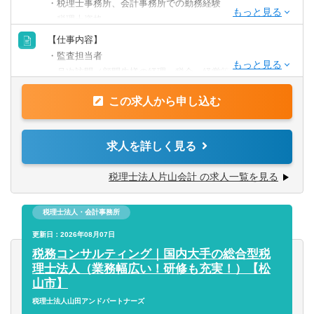
・税理士事務所、会計事務所での勤務経験
・税理士資格
・一般的なExcel・Word等のPCスキル
【仕事内容】
・監査担当者
・月次訪問（顧問先様の経理、税金、経営等の相談対応）
・融資、資金繰りの支援
この求人から申し込む
・年末調整、確定申告業務
・申告書チェック
求人を詳しく見る
●一緒に顧問先様を支える仲間を求めています。
●即戦力となる方を求めています。
税理士法人片山会計 の求人一覧を見る
ご自身のキャリアアップに必ずつながるお仕事です。ぜ
ひ、日々成長を感じたいと思っている方、お待ちしており
税理士法人・会計事務所
ます。
更新日：2026年08月07日
【働く環境】
税務コンサルティング｜国内大手の総合型税
■相続チーム（6名）と法人チーム（20名程度）に分かれて
理士法人（業務幅広い！研修も充実！）【松
おり、スキルや希望に応じて業務をお任せします。
山市】
年間の相続税申告数は100件程度で、県内でトップレベルの
税理士法人山田アンドパートナーズ
申告数を誇ります。