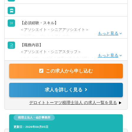
【働く環境】
育児介護の状況に応じて勤務時間や勤務形態（パートでの
勤務や週3日勤務、時短）も相談可能です。
【必須経験・スキル】
子供の急な体調不良による休暇なども取得しやすい税理士
＜アソシエイト・シニアアソシエイト＞
法人です。
▽以下のいずれかを満たす方
■法人税経験1年以上
【職務内容】
■税理士試験2科目以上合格
＜アソシエイト・シニアスタッフ＞
■クライアントの近くで寄り添う主治医としての立場で、法
＜マネージャー・シニアマネージャー＞
人税の申告業務だけでなく、様々な側面からクライアント
■大手または中堅税理士法人で、法人税務経験5年以上
この求人から申し込む
をサポートしていただきます。
■組織再編、経営承継サポート、個人資産税等の幅広い税務
【歓迎経験・スキル】
アドバイスを通じて、クライアントの良き相談相手になる
求人を詳しく見る
＜アソシエイト・シニアアソシエイト＞
ことを目指していただきます。
■税理士科目合格者、税理士、公認会計士有資格者
■また、デロイト トーマツグループ内の公認会計士、コン
デロイトトーマツ税理士法人 の求人一覧を見る
■Excel、Word、Power Pointの基本的スキルがあれば尚可
サルタント等の多様な専門家と連携して業務提供する機会
■英文読解力があれば尚可
も多くあります。
税理士法人・会計事務所
■クライアントは、ベンチャー企業から上場企業まで規模も
＜マネージャー・シニアマネージャー＞
業種も様々で、クライアントの成長をサポートすること
更新日：2026年08月05日
■組織再編、グループ通算制度、資産税コンサルティングの