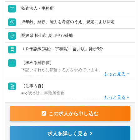
岐阜県
静岡県
監査法人・事務所
財務／管理会計
★中予地方からの通勤も歓迎。手当や家賃補助の優遇あり
愛知県
三重県
ます★（今治事務所のみ）
※年齢、経験、能力を考慮のうえ、規定により決定
事務／秘書
関西
愛媛県 松山市 夏目甲79番地
管理部門アシスタント
ＪＲ予讃線(高松－宇和島)「粟井駅」徒歩9分
滋賀県
京都府
事務／アシスタント
【求める経験値】
大阪府
兵庫県
下記いずれかに該当する方を求めています。
■税理士資格をお持ちの方
■会計事務所での実務経験者
奈良県
和歌山県
【仕事内容】
■監査法人での勤務経験者、公認会計士有資格者
■公認会計士事務所業務
法定監査（事業会社、医療法人、金融機関等）、任意監
中国・四国
【歓迎】
査、財務デューデリジェンス（買収監査）、企業価値評
■税理士事務所経験者
この求人から申し込む
価、M&Aの仲介
鳥取県
島根県
■税理士有資格者、税理士科目合格者、公認会計士有資格者
■税理士法人業務
など
巡回監査、各種税務申告書の作成、組織再編、事業承継、
求人を詳しく見る
岡山県
広島県
相続税対応、企業再編、医療法人設立等