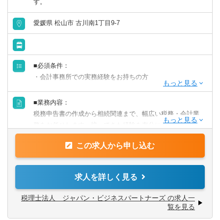
す。
リモートワーク／在宅勤務（制度あり）
愛媛県 松山市 古川南1丁目9-7
年間休日120日以上
■必須条件：
原則として転勤なし
・会計事務所での実務経験をお持ちの方
フレックス出勤／時差出勤（制度あり）
■歓迎条件
■業務内容：
・税理士資格をお持ちの方
税務申告書の作成から相続関連まで、幅広い税務・会計業
募集・採用情報
・税理士資格取得を目指している方
務をお任せします。培ってきた経験を存分に活かせる環境
です。
新卒可
この求人から申し込む
税務申告書の作成や巡回監査など、税務・会計業務全般を
未経験可
お任せします。
求人を詳しく見る
年収1000万円以上の求人
・税務申告書の作成、巡回監査
税理士法人 ジャパン・ビジネスパートナーズ の求人一
・資金調達サポート、経営計画の策定、予算管理
覧を見る
5名以上募集の求人
・資産税、相続税の申告など相続関連業務全般