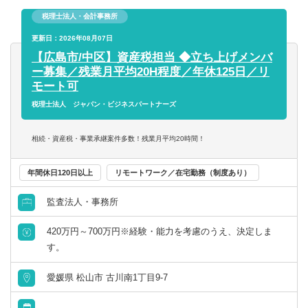
※使用ソフト：TKC
税理士法人・会計事務所
※資産税課として相続案件にも積極的に携われます
第二新卒可
更新日：2026年08月07日
※業種は、飲食業やサービス業のお客様が多いです
【広島市/中区】資産税担当 ◆立ち上げメンバ
託児所・育児補助
ー募集／残業月平均20H程度／年休125日／リ
■年間相続対応件数は30～40件程度。スポット業務ではな
モート可
く、生前対策等からトータルサポート・コンサルティング
エグゼクティブクラスの求人
を強みとしています。
税理士法人 ジャパン・ビジネスパートナーズ
海外赴任の機会あり
■就業環境
相続・資産税・事業承継案件多数！残業月平均20時間！
・残業月平均20時間程度
MBAホルダー募集
・年休125日
年間休日120日以上
リモートワーク／在宅勤務（制度あり）
・試験前休暇あり（4日程度）
有形商材の求人
・税理士試験勉強のための定時前退社も可
監査法人・事務所
・産休・育休取得実績あり
・経験を積んでゆくゆくはリモートワークも可能（週１～
420万円～700万円※経験・能力を考慮のうえ、決定しま
管理職求人
２回程度）
す。
・デジタル推進を進めており、書類をクラウドサーバーで
オンライン面接／WEB面接（実績あり）
愛媛県 松山市 古川南1丁目9-7
管理・業務効率化に注力しています
語学