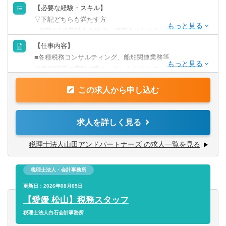
【必要な経験・スキル】
▽下記どちらも満たす方
■税理士1科目以上合格者、税理士または会計士資格保有者
（※受験生は除く）
【仕事内容】
■船舶業界の顧問又はコンサルティング業務の経験がある方
■各種税務コンサルティング、船舶関連業務等
※船舶業務の経験年数は問いません。
※船舶関係の業務に携わっていただきます。
この求人から申し込む
求人を詳しく見る
税理士法人山田アンドパートナーズ の求人一覧を見る
税理士法人・会計事務所
更新日：2026年08月05日
【愛媛 松山】税務スタッフ
税理士法人白石会計事務所