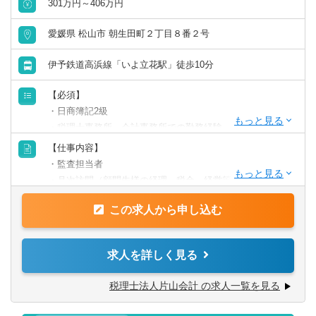
301万円～406万円
愛媛県 松山市 朝生田町２丁目８番２号
伊予鉄道高浜線「いよ立花駅」徒歩10分
【必須】
・日商簿記2級
・税理士事務所、会計事務所での勤務経験
・一般的なExcel・Word等のPCスキル
【仕事内容】
・監査担当者
【歓迎】
・月次訪問（顧問先様の経理、税金、経営等の相談対応）
・税理士科目合格者
・融資、資金繰りの支援
・金融機関での業務経験がある方
この求人から申し込む
・年末調整、確定申告業務
・法人決算申告書の作成
求人を詳しく見る
【働く環境】
■相続チーム（6名）と法人チーム（20名程度）に分かれて
税理士法人片山会計 の求人一覧を見る
おり、スキルや希望に応じて業務をお任せします。
年間の相続税申告数は100件程度で、県内でトップレベルの