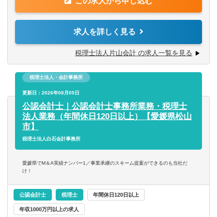
この求人から申し込む
●相続税申告等の資産税業務の経験がある方、興味がある
会計事務所・税理士法人
方、歓迎いたします。
群馬県
埼玉県
●一緒に顧問先様を支える仲間を求めています。
求人を詳しく見る
金融専門職
●即戦力となる方を求めています。
千葉県
東京都
ご自身のキャリアアップに必ずつながるお仕事です。ぜ
税理士法人片山会計 の求人一覧を見る
ひ、日々成長を感じたいと思っている方、お待ちしており
すべて選択する
神奈川県
ます。
税理士法人・会計事務所
投資銀行系業務
【働く環境】
北陸・甲信越
更新日：2026年08月05日
■相続チーム（6名）と法人チーム（20名程度）に分かれて
公認会計士｜公認会計士事務所業務・税理士
投資事業
おり、スキルや希望に応じて業務をお任せします。
法人業務（年間休日120日以上）【愛媛県松山
新潟県
富山県
年間の相続税申告数は100件程度で、県内でトップレベルの
市】
経営／企画／管理／事務
申告数を誇ります。
税理士法人白石会計事務所
石川県
福井県
様々な案件に携わることができますので、専門的なスキル
を磨いていただける環境です。
すべて選択する
愛媛県でM＆A実績ナンバー1／事業承継のスキーム提案ができるのも当社だ
山梨県
長野県
け！
■職員は20～50代と幅広い層が在籍しています。
経理／財務／管理会計
東海
公認会計士
税理士
年間休日120日以上
■女性が多く活躍しており、育休の取得実績もあります。時
年収1000万円以上の求人
経理
短勤務なども相談可能で、働きやすい環境です。