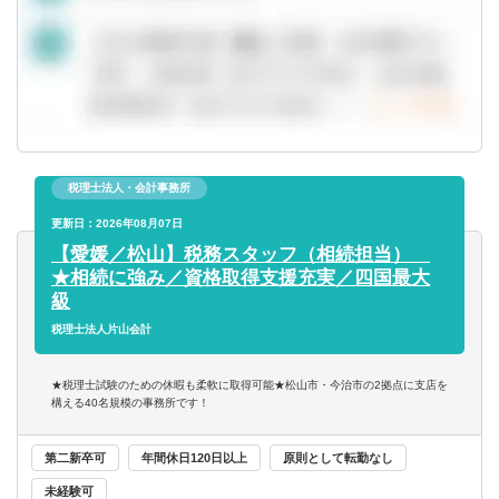
【働く環境】
非常勤、育児介護の状況に応じて勤務時間や勤務形態（パ
ートでの勤務や週3日勤務、時短）も相談可能です。
子供の急な体調不良による休暇なども取得しやすい税理士
法人です。
税理士法人・会計事務所
更新日：2026年08月07日
【愛媛／松山】税務スタッフ（相続担当）
★相続に強み／資格取得支援充実／四国最大
級
税理士法人片山会計
★税理士試験のための休暇も柔軟に取得可能★松山市・今治市の2拠点に支店を
構える40名規模の事務所です！
第二新卒可
年間休日120日以上
原則として転勤なし
未経験可