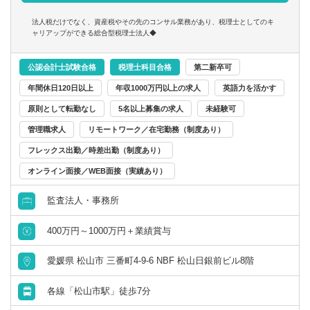
様々な案件に携わることができますので、専門的なスキル
法人税だけでなく、資産税やその先のコンサル業務があり、税理士としてのキ
を磨いていただける環境です。
ャリアップができる総合型税理士法人◆
■職員は20～50代と幅広い層が在籍しています。
公認会計士試験合格
税理士科目合格
第二新卒可
年間休日120日以上
年収1000万円以上の求人
英語力を活かす
■女性が多く活躍しており、育休の取得実績もあります。時
原則として転勤なし
5名以上募集の求人
未経験可
短勤務なども相談可能で、働きやすい環境です。
管理職求人
リモートワーク／在宅勤務（制度あり）
★中予地方からの通勤も歓迎。手当や家賃補助の優遇あり
フレックス出勤／時差出勤（制度あり）
ます★（今治事務所のみ）
オンライン面接／WEB面接（実績あり）
監査法人・事務所
400万円～1000万円＋業績賞与
愛媛県 松山市 三番町4-9-6 NBF 松山日銀前ビル8階
各線「松山市駅」徒歩7分