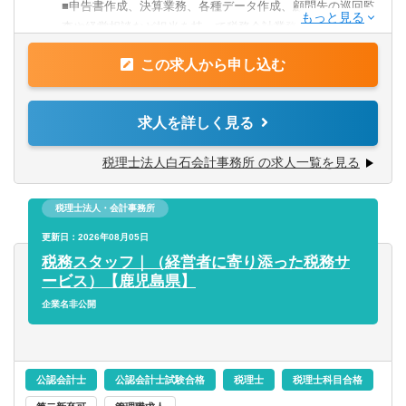
■金融機関での法人営業経験者
■申告書作成、決算業務、各種データ作成、顧問先の巡回監
・法人に係る全般的な税務相談
■簿記3級以上をお持ちの方(現在受験勉強中の方も歓迎いた
査や経営相談など担当を持って税務会計業務全般へと携わ
・法人税・消費税・法人地方税の申告書作成またはレビュ
します）
っていただきます。
ー
この求人から申し込む
■また、経験やスキルに応じて相続や承継、経営支援などの
・組織再編税務コンサルティング
【歓迎】
業務もお任せします。
・グループ通算制度導入支援
■税理士事務所でのご経験
・電子帳簿保存法対応支援
求人を詳しく見る
■税理士科目合格者の方
※ご経験に応じて業務を決定致しますので、未経験の方、
・税務デューデリジェンス 等
経験の浅い方もご安心ください。
税理士法人白石会計事務所 の求人一覧を見る
■個人所得税・資産税サービス
☆特徴☆
・企業オーナーの所得税・贈与税・相続税申告及びコンサ
税理士法人・会計事務所
（１）中小企業から中堅・大企業まで、お取引先は様々で
ルティング
す。
更新日：2026年08月05日
・経営承継アドバイス 等
年間10社程度ずつ顧問先は順調に増加中。顧問先や地域の
税務スタッフ｜（経営者に寄り添った税務サ
金融機関からの紹介により、新規開拓などは行わずとも、
ービス）【鹿児島県】
【キャリアステップ】
拡大を続けています。
企業名非公開
＜アソシエイト・シニアスタッフ＞
（２）当事務所では相続、事業承継、M＆A支援、業務シス
■個々人のスキルを見ながら、より難易度の高い業務を任せ
テムの導入支援等を積極的に行っており、幅広くかつ高い
たり、次のチャレンジステップをご用意します。幅の広い
レベルの業務が経験可能です。
業務を行っている部署ですので、いろいろな経験を積んで
監査法人出身の会計士（税理士）も在籍しているため、通
公認会計士
公認会計士試験合格
税理士
税理士科目合格
いただけます。
常の税務以外の分野での経験を積むこともできます。