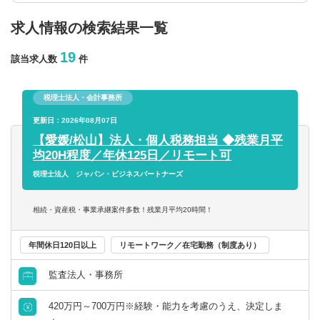
求人情報の検索結果一覧
年収を選択
19
該当求人数
件
以上
税理士法人・会計事務所
従業員数
更新日：2026年08月07日
【愛媛/松山】法人・個人税務担当 ◆残業月平
均20H程度／年休125日／リモート可
以上
税理士法人 ジャパン・ビジネスパートナーズ
フリーワード
相続・資産税・事業承継案件多数！残業月平均20時間！
年間休日120日以上
リモートワーク／在宅勤務（制度あり）
監査法人・事務所
企業名のみで検索
420万円～700万円※経験・能力を考慮のうえ、決定しま
休日・働き方