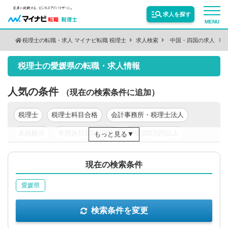
求人を探す
MENU
税理士の転職・求人 マイナビ転職 税理士
求人検索
中国・四国の求人
検索条件を変更
サービス紹介
税理士の愛媛県の転職・求人情報
保有資格
絞り込む
転職お役立ち情報
人気の条件
（現在の検索条件に追加）
税理士
税理士科目合格
会計事務所・税理士法人
絞り込む
業種
業界情報
未経験可
年間休日120日以上
年収200万円以上
もっと見る
年収300万円以上
年収400万円以上
年収500万円以上
求人情報
職種
絞り込む
現在の検索条件
東京都
関東
愛媛県
絞り込む
勤務地
検索条件を変更