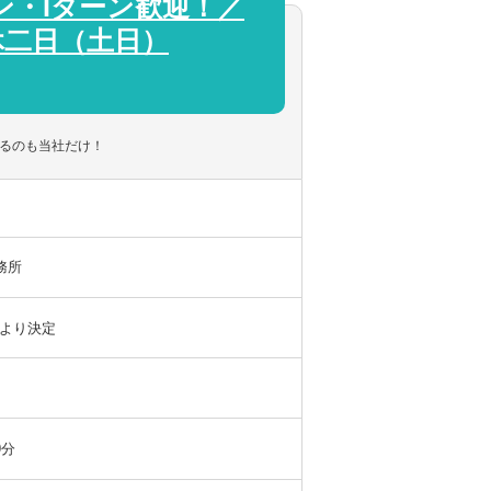
ン・Iターン歓迎！／
休二日（土日）
取引先は様々です。
。顧問先や地域の金融機関からの紹介によ
けています。
A支援、業務システムの導入支援等を積極的
きるのも当社だけ！
務が経験可能です。
ているため、通常の税務以外の分野での経験
務所
より決定
や勤務形態（パートでの勤務や週3日勤務、
しやすい税理士法人です。
9分