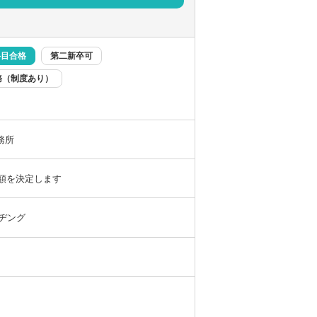
けています。
選択してください
選択してください
A支援、業務システムの導入支援等を積極的
務が経験可能です。
ているため、通常の税務以外の分野での経験
科目合格
第二新卒可
務（制度あり）
務所
態（パートでの勤務や週3日勤務、時短）も
与額を決定します
しやすい税理士法人です。
ルヂング
以上
／時差出勤（制度あり）