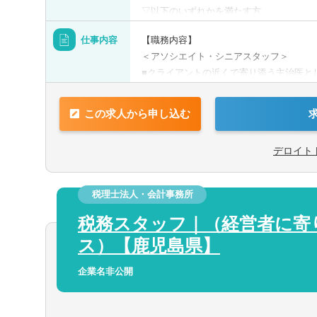
可
未経験可
▽以下のいずれかを満たす方
■法人税経験1年以上
1000万円以上の求人
5名以上募集の
仕事内容
【職務内容】
■税理士試験2科目以上合格
＜アソシエイト・シニアスタッフ＞
新卒可
託児所・育児補
■クライアントの近くで寄り添う主治医と
＜マネージャー・シニアマネージャー＞
ゼクティブクラスの求人
海外赴任の機会
く、様々な側面からクライアントをサポー
■大手または中堅税理士法人で、法人税務
■組織再編、経営承継サポート、個人資産
この求人から申し込む
Aホルダー募集
有形商材の求人
イアントの良き相談相手になることを目指
【歓迎経験・スキル】
■また、デロイト トーマツグループ内の
職求人
オンライン面接
＜アソシエイト・シニアアソシエイト＞
デロイト
と連携して業務提供する機会も多くありま
■税理士科目合格者、税理士、公認会計士
■クライアントは、ベンチャー企業から上
■Excel、Word、Power Pointの基本
トの成長をサポートすることで、クライア
■英文読解力があれば尚可
力を活かす
中国語を活かす
税理士法人・会計事務所
るパートナーとなることができる仕事です
他語学を活かす
税務スタッフ｜（経営者に寄
＜マネージャー・シニアマネージャー＞
＜マネージャー・シニアマネージャー＞
■組織再編、グループ通算制度、資産税コ
ス）【鹿児島県】
■法人税申告等の税務コンプライアンス業
■Excel、Word、Power Pointの基本
経験を幅広く持ち、下記業務の主任（マネ
企業名非公開
■英文読解力があれば尚可
び３～４名程度のチームメンバーを牽引出
■税理士、公認会計士有資格者
ートとして対クライアントへのサービス提
■ワークライフバランスを取りやすく、リ