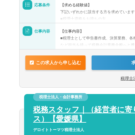
応募条件
【求める経験値】
静岡県
下記いずれかに該当する方を求めています
■税理士資格をお持ちの方
三重県
■会計事務所での実務経験者
仕事内容
【仕事内容】
■監査法人での勤務経験者、公認会計士有
■税理士として申告書作成、決算業務、各
など担当を持って税務会計業務全般へと携
【歓迎】
また、経験やスキルに応じて相続や承継、
■税理士事務所経験者
京都府
■所内スタッフへの指導や教育にも関与し
■税理士有資格者、税理士科目合格者、公
この求人から申し込む
（まだ経験値が少ないスタッフもいるため
士
税理士科目合格
日商簿記検定1級
日商簿
兵庫県
などもお任せします）
選択
択
希望
都
税理士
簿記検定3級
■M&Aや事業承継、組織再編、再生支援
環境ですので、スキルアップも叶えられま
和歌山県
都市圏で経験のある方や、これから経験を
税理士法人・会計事務所
関連
ください。
事務所・税理士法人
コンサルティングファーム
事
税務スタッフ｜（経営者に寄
☆特徴☆
ス）【愛媛県】
島根県
（１）中小企業から中堅・大企業まで、お
選択する
年間10社程度ずつ顧問先は順調に増加中
デロイトトーマツ税理士法人