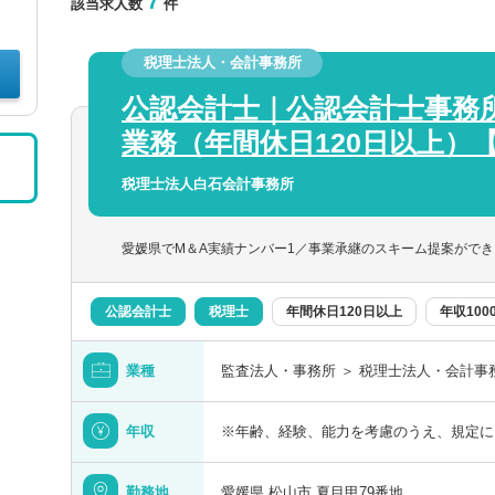
7
該当求人数
件
税理士法人・会計事務所
公認会計士｜公認会計士事務
業務（年間休日120日以上）
税理士法人白石会計事務所
愛媛県でM＆A実績ナンバー1／事業承継のスキーム提案がで
公認会計士
税理士
年間休日120日以上
年収10
業種
監査法人・事務所 ＞ 税理士法人・会計事
年収
※年齢、経験、能力を考慮のうえ、規定に
勤務地
愛媛県 松山市 夏目甲79番地