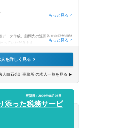
。
資格者
種データ作成、顧問先の巡回監査や経営相談
わっていただきます。
経営支援などの業務もお任せします。
て頂きます。
認会計士有資格者など
求人を詳しく見る
、申告書のチェックや、巡回監査業務の指導
記検定2級
STEP.2
STEP.2
の項目を選択
道府県を選択
法人白石会計事務所 の求人一覧を見る
業務など、未経験の方にも積極的にお任せする
す。
積みたいとお考えの税理士の方、ぜひご応募
業会社
金融機関
更新日：2026年08月05日
り添った税務サービ
取引先は様々です。
。顧問先や地域の金融機関からの紹介によ