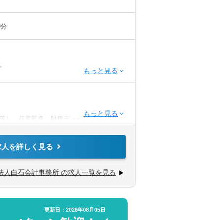
9分
。
資格者
等）、任意監査、財務デューデリジェンス
介
認会計士有資格者など
求人を詳しく見る
編、事業承継、相続税対応、企業再編、医療
法人白石会計事務所 の求人一覧を見る
務など、
積みたいとお考えの公認会計士の方、ぜひご
更新日：2026年08月05日