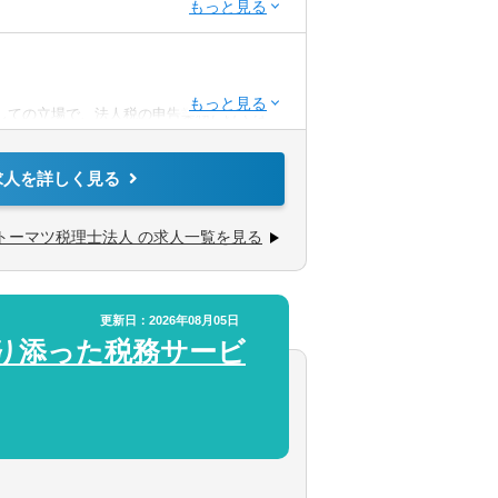
求人
助
しての立場で、法人税の申告業務だけでな
あり
トしていただきます。
経験5年以上
税等の幅広い税務アドバイスを通じて、クラ
求人を詳しく見る
していただきます。
公認会計士、コンサルタント等の多様な専門家
／WEB面接（実績あり）
トーマツ税理士法人 の求人一覧を見る
す。
有資格者
場企業まで規模も業種も様々で、クライアン
的スキルがあれば尚可
ントとともに成長できる、経営者から頼られ
。
更新日：2026年08月05日
り添った税務サービ
ンサルティングの実務経験
務を中心として各種税務コンサルティングの
的スキルがあれば可
ジャー）として各案件のコントロール、およ
来る方を募集しております。税務のエキスパ
供を行って頂きます。
モートと出社のハイブリッドワークが浸透し