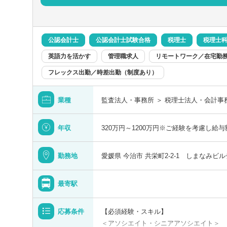
り、新規開拓などは行わずとも、拡大を続
広島県
分類を
分類を
（２）当事務所では相続、事業承継、M＆
を選択する
に行っており、幅広くかつ高いレベルの業
徳島県
監査法人出身の会計士（税理士）も在籍し
公認会計士
公認会計士試験合格
税理士
税理士
を積むこともできます。
以上
愛媛県
英語力を活かす
管理職求人
リモートワーク／在宅勤
【使用ソフト】
フレックス出勤／時差出勤（制度あり）
TKCなど
以上
業種
監査法人・事務所 ＞ 税理士法人・会計事
【働く環境】
育児介護の状況に応じて勤務時間や勤務形
年収
320万円～1200万円※ご経験を考慮し給
相談可能です。
この勤務地を設定する
この職種を設定する
検索する
佐賀県
クリア
クリア
クリア
名のみで検索
子供の急な体調不良による休暇なども取得
勤務地
愛媛県 今治市 共栄町2-2-1 しまなみビ
熊本県
ートワーク／在宅勤務（制度あり）
年間休日120日
最寄駅
宮崎県
として転勤なし
フレックス出勤
応募条件
【必須経験・スキル】
沖縄県
＜アソシエイト・シニアアソシエイト＞