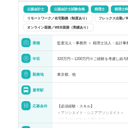
【求める人物像】
ています。今後の組織拡大に応じて将来の
＜アソシエイト・シニアアソシエイト＞
公認会計士
公認会計士試験合格
税理士
税理士
■UターンやIターンを希望されている方
■真摯に仕事に向き合う誠実な方
リモートワーク／在宅勤務（制度あり）
フレックス出勤／
■周囲との協調性を重んじたコミュニケー
【具体的に】
オンライン面接／WEB面接（実績あり）
■クライアントとのFace to Faceのコ
■法人総合税務サービス
国内企業に対して、税務のコンサルティン
＜マネージャー・シニアマネージャー＞
業種
監査法人・事務所 ＞ 税理士法人・会計事
します
■地域経済への貢献意欲の高い方
・法人に係る全般的な税務相談
■管理職としての経験のある方
年収
320万円～1200万円※ご経験を考慮し給
・法人税・消費税・法人地方税の申告書作
■経営者とコミュニケーションが好きな方
・組織再編税務コンサルティング
・グループ通算制度導入支援
勤務地
東京都、他
・電子帳簿保存法対応支援
・税務デューデリジェンス 等
最寄駅
■個人所得税・資産税サービス
・企業オーナーの所得税・贈与税・相続税
応募条件
【必須経験・スキル】
・経営承継アドバイス 等
＜アソシエイト・シニアアソシエイト＞
▽以下のいずれかを満たす方
【キャリアステップ】
■法人税経験1年以上