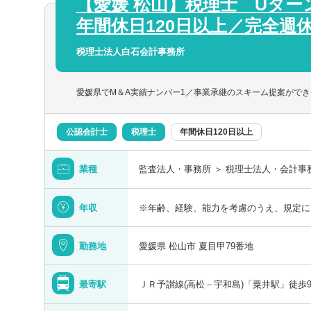
【愛媛 松山】税理士 Uター
栃木県
☆特徴☆
年間休日120日以上／完全週
（１）中小企業から中堅・大企業まで、お
埼玉県
年間10社程度ずつ顧問先は順調に増加中
税理士法人白石会計事務所
り、新規開拓などは行わずとも、拡大を続
東京都
（２）当事務所では相続、事業承継、M＆
愛媛県でM＆A実績ナンバー1／事業承継のスキーム提案がで
に行っており、幅広くかつ高いレベルの業
監査法人出身の会計士（税理士）も在籍し
を積むこともできます。
公認会計士
税理士
年間休日120日以上
【使用ソフト】
業種
監査法人・事務所 ＞ 税理士法人・会計事
TKCなど
富山県
年収
※年齢、経験、能力を考慮のうえ、規定に
【働く環境】
福井県
非常勤、育児介護の状況に応じて勤務時間
時短）も相談可能です。
勤務地
愛媛県 松山市 夏目甲79番地
子供の急な体調不良による休暇なども取得
長野県
最寄駅
ＪＲ予讃線(高松－宇和島)「粟井駅」徒歩