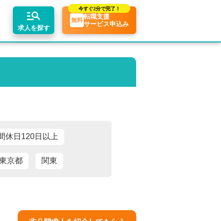
今すぐ
2分で完了！
転職支援
無料
サービス申込み
求人を探す
ちコンテンツ
リアアドバイザーの紹介
業界トピックス
エリア別求人情報
転職相談会・セミナー
転職お役立ち情報
業界情報の記事一覧
関東・首都圏
介求人例
転職成功ノウハウ
税理士用語辞典
関西
税理士・科目合格者の転職Q&A
東海
間休日120日以上
東京都
関東