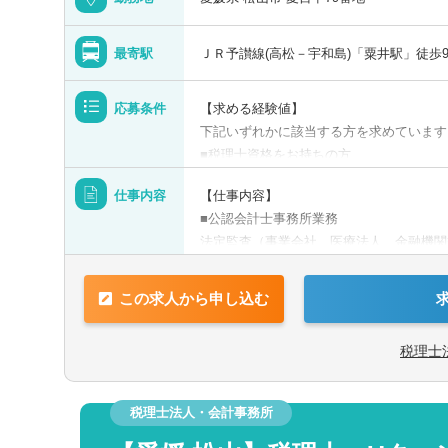
最寄駅
ＪＲ予讃線(高松－宇和島)「粟井駅」徒歩
応募条件
【求める経験値】
下記いずれかに該当する方を求めています
■税理士資格をお持ちの方
■会計事務所での実務経験者
青森県
仕事内容
【仕事内容】
■監査法人での勤務経験者、公認会計士有
■公認会計士事務所業務
宮城県
法定監査（事業会社、医療法人、金融機関
【歓迎】
（買収監査）、企業価値評価、M&Aの仲
■税理士事務所経験者
■税理士法人業務
山形県
■税理士有資格者、税理士科目合格者、公
この求人から申し込む
巡回監査、各種税務申告書の作成、組織再
法人設立等
税理士
M&Aや事業承継、組織再編、再生支援業
都市圏で経験のある方や、これから経験を
税理士法人・会計事務所
応募ください。