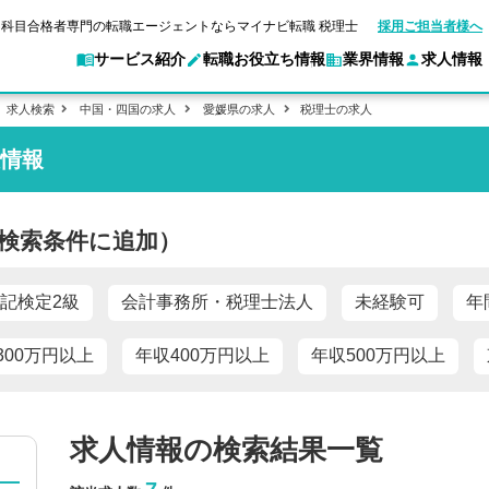
科目合格者専門の転職エージェントならマイナビ転職 税理士
採用ご担当者様へ
サービス紹介
転職お役立ち情報
業界情報
求人情報
求人検索
中国・四国の求人
愛媛県の求人
税理士の求人
人情報
転職ガイド
験情報
別求人情報
マイナビ転職 税理士とは？
業界別求人情報
企業情報
ご利用ガイド
転職活動お役立
キャ
アクセスマップ
Web面談サービス
個別
ポイント
申し込み手順
職
女性税理士の転職
実名公開企業一覧
ご紹介企業特集
キャリア診断
検索条件に追加）
転職成功事例
非公開求人とは？
ご紹
転職の方へ
一覧と概要
合格の転職
科目合格者の転職
会計事務所・税理士法人への転職
年収診断
よくあるご質問
の転職の方へ
合格後の流れ
未経験分野への転職
コンサルティングファームへの転職
ストレス診断
記検定2級
会計事務所・税理士法人
未経験可
年
一般企業・事業会社への転職
300万円以上
年収400万円以上
年収500万円以上
求人情報の検索結果一覧