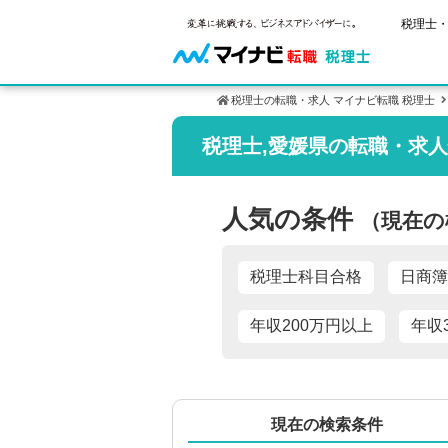
税理士・
税理士の転職・求人 マイナビ転職 税理士
税理士,愛媛県の転職・求
ご状況別
税理士試
保有資格
年齢別転職
受験資格・
税理士の転
人気の条件
（現在の
はじめての
試験科目の
税理士科目
サービス紹介
転職お役立ち情報
業界情報
求人情報
2回目以降
税理士試験
税理士科目合格
日商簿
年収200万円以上
年収
現在の検索条件