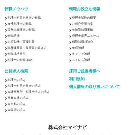
転職ノウハウ
転職お役立ち情報
税理士科目合格者の転職
税理士試験の概要
女性税理士の転職
ご紹介企業特集
実務未経験者の転職
年齢別転職事情
転職時期
税理士業界ニュース
志望動機・面接対策
個別転職相談会
職務経歴書・履歴書の書き方
年収診断
転職成功事例
キャリア診断
税理士の転職Q&A
ストレス診断
公開求人検索
採用ご担当者様へ
利用規約
税理士の求人
税理士科目合格者の求人
個人情報の取り扱いについて
会計事務所・税理士法人の求人
事業会社の求人
東京都の求人
大阪府の求人
株式会社マイナビ