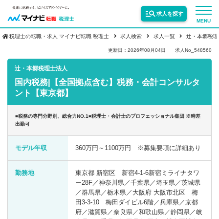
求人を探す
MENU
税理士の転職・求人 マイナビ転職 税理士
求人検索
求人一覧
辻・本郷税理
サービス紹介
更新日：2026年08月04日
求人No_548560
辻・本郷税理士法人
国内税務|【全国拠点含む】税務・会計コンサルタ
転職お役立ち情報
ント【東京都】
業界情報
■税務の専門分野別、総合力NO.1■税理士・会計士のプロフェッショナル集団 ※時差
出勤可
求人情報
モデル年収
360万円～1100万円 ※募集要項に詳細あり
勤務地
東京都 新宿区 新宿4-1-6新宿ミライナタワ
ー28F／神奈川県／千葉県／埼玉県／茨城県
／群馬県／栃木県／大阪府 大阪市北区 梅
田3-3-10 梅田ダイビル6階／兵庫県／京都
府／滋賀県／奈良県／和歌山県／静岡県／岐