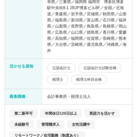
阜県／三重県／福岡県 福岡市 博多区博多
駅中央街8-1 JRJP博多ビル8F／全国／北海
道／青森県／岩手県／宮城県／秋田県／山形
県／福島県／新潟県／富山県／石川県／福井
県／山梨県／長野県／鳥取県／島根県／岡山
県／広島県／山口県／徳島県／香川県／愛媛
県／高知県／福岡県／佐賀県／長崎県／熊本
県／大分県／宮崎県／鹿児島県／沖縄県／海
外
活かせる資格
公認会計士
公認会計士試験合格
税理士
税理士科目合格
募集職種
会計事務所・税理士法人
第二新卒可
年間休日120日以上
英語力を活かす
未経験可
管理職求人
女性活躍中
リモートワーク／在宅勤務（制度あり）