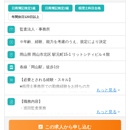
日商簿記検定1級
日商簿記検定2級
税理士科目合格
年間休日120日以上
監査法人・事務所
※年齢、経験、能力を考慮のうえ、規定により決定
岡山県 岡山市北区 駅元町15-1 リットシティビル４階
各線「岡山駅」徒歩1分
【必要とされる経験・スキル】
■税理士事務所での勤務経験をお持ちの方
※経験年数は問いませんが、年間の税務会計業務の流れを
理解している方を想定しています。
【職務内容】
■日商簿記2級以上（法人税法・消費税法・相続税法のいず
・巡回監査業務
れか合格者歓迎）
・申告書(所得税･法人税･相続税･贈与税･消費税等)･申請
書･届出書等の書類作成
【歓迎される経験・スキル】
この求人から申し込む
・決算の指導および決算書の作成