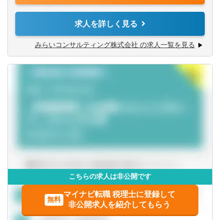
【歓迎経験・スキル】
の資格をお持ちの方、組織再編等のPM経験者、金融機関経
・税理士／実務経験３年以上（一般事業会社経験尚可）
山口県
徳島県
験者
求人を詳しく見る
・税理士試験2科目以上合格者／実務経験５年以上（一般事
業会社経験者尚可）
■ココが魅力・やりがい
香川県
愛媛県
みらいコンサルティング株式会社 の求人一覧を見る
・公認会計士／実務経験3年以上
・「圧倒的なお客さま志向」「当事者意識」「成長志
・公認会計士短答式試験合格者/実務経験3年以上（一般事
向」。自己実現の中に社会貢献の要素が多い人材が集結
高知県
業会社経験者尚可）
・「生涯顧客（お客さま）」「チームコンサルティング」
・中小企業診断士/実務経験3年以上
「実行・実現支援」
・監査法人勤務者、会計事務所勤務者、金融機関・証券会
九州・沖縄
・お客さまの「計画立案ではなく、成功実現」のために、
社勤務者の方歓迎
共に考え・行動し、チームでお客さまの期待を超える付加
・（～40代）組織再編等のプロジェクトマネジャー経験者
価値を提供し続けることで、共創パートナーとなることを
福岡県
佐賀県
歓迎
目指しています。
長崎県
熊本県
■組織再編支援
地域に拠点を置く中小企業や、IPOを目指す成長企業から
大分県
宮崎県
上場会社まで、幅広い業種・企業規模のお客さまを対象
こちらの求人は非公開です
に、組織再編コンサルティング業務のプロジェクト推進を
マイナビ転職 税理士に登録して
お任せします。
鹿児島県
沖縄県
無料
非公開求人を紹介してもらう
お客さま（経営者や経営企画室）との対話を通じて企業に