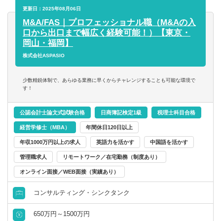
・企業（事業）価値算定業務
更新日：2025年08月06日
・PPA支援業務
M&A/FAS｜プロフェッショナル職（M&Aの入
口から出口まで幅広く経験可能！）【東京・
■経営コンサルティング業務
岡山・福岡】
・M＆Aにおける買収後統合（PMI）支援業務
株式会社ASPASIO
・中期事業計画策定支援業務
・事業再生支援業務（金融機関調整・事業計画策定・支援
少数精鋭体制で、あらゆる業務に早くからチャレンジすることも可能な環境で
スポンサー選定等）
す！
大まかに3つに分けられた業務を幅広くご担当頂きます。
公認会計士論文式試験合格
日商簿記検定1級
税理士科目合格
勤務地はご希望に応じて対応いたします（希望が無い限り
経営学修士（MBA）
年間休日120日以上
原則転勤はございません）
年収1000万円以上の求人
英語力を活かす
中国語を活かす
試験勉強中の方は働く時間や業務量を調整いたしますの
で、遠慮なくお申し付けください！
管理職求人
リモートワーク／在宅勤務（制度あり）
オンライン面接／WEB面接（実績あり）
コンサルティング・シンクタンク
650万円～1500万円