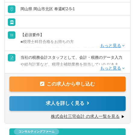
岡山県 岡山市北区 奉還町2-5-1
【必須要件】
■税理士科目合格をお持ちの方
※簿記３級以上の知識をお持ちで、現在税理士科目試験勉
強中の方も歓迎いたします。税理士事務所でのご経験は必
当社の税務会計スタッフとして、会計・税務のデータ入力
須ではございません。
や給与計算など、税理士補助業務を担当していただきま
す。
【歓迎要件】
入社後数ヶ月は、教育担当者のもと会計ソフトの操作や、
■普通自動車免許資格
この求人から申し込む
業務の流れなど基本的な業務を学んでいただきます。徐々
■税理士事務所でのご経験
にできることを増やしていきましょう。
■一般企業での経理事務経験
将来的には、お客様担当をお任せすることも想定してお
求人を詳しく見る
■会計ソフトの入力や給料計算の経験
り、主任やマネージャーなど
実力に合わせたキャリアアップも可能です！
株式会社三宅会計 の求人一覧を見る
【求める人物像】
コミュニケーションを大切にできる方
【具体的には】
連携や、周囲への気配りを意識できる方
コンサルティングファーム
◆会計・税務データの入力