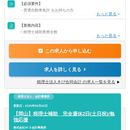
【必須要件】
育休取得時や取得後の復帰時などトータルにサポートして
・普通自動車免許 をお持ちの方
います◎
・日商簿記3級以上の知識をお持ちの方
【業務内容】
【歓迎要件】
◇税理士補助業務全般
・税理士試験科目合格をお持ちの方
法人のお客様訪問
・銀行や信用金庫の出身の方
税務にまつわる申告のサポートや帳簿確認
この求人から申し込む
決算業務
【求める人物像】
・お客様に貢献できる人
【入社後の流れ】
求人を詳しく見る
・コミュニケーションスキル
入力補助からスタートしていただきます。
・責任感のある人
業務に慣れてきたらゆくゆくは担当者になっていただきま
税理士法人きび合同会計 の求人一覧を見る
・切替のできる人
す。
・新しいことに挑戦する人
税理士法人・会計事務所
【特徴】
・自計化9割
更新日：2026年08月06日
・岡山県内の企業や個人のお客様を中心に約200社・100名
【岡山】税理士補助 完全週休2日(土日祝)/勉
の方のご支援をしております。
強応援
・創業四半世紀以上の信頼と実績
株式会社Ｍ’Ｓ会計事務所