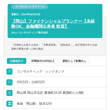
【歓迎経験・スキル】
せたプロジェクトチ ームを結成し、あらゆる角度から的確
■監査法人勤務者、会計事務所勤務者、金融機関・証券会社
コンサルティングファーム
なアドバイスを行いながら、最適な承継プランを作成しま
勤務者の方歓迎
す。
更新日：2026年08月05日
その他、決算支援、財務顧問、組織再編、M&A業務にも携
【岡山】ファイナンシャルプランナー【未経
【求める人物像】
わっていただくことができます。
験OK、金融機関出身者 歓迎】
■個人プレーでなくチームで取組む体制に魅力を感じる方
みらいコンサルティング株式会社
■できることの幅を拡げたい、ゼネラリスト志向の方
■弊社ＨＰもご覧いただいた上で、「人」「お客様」等、同
「圧倒的なお客さま志向」「当事者意識」「成長志向」。自己実現の中に社会
社の考え方に共感いただける方
貢献の要素が多い人材が集結
公認会計士
年間休日120日以上
原則として転勤なし
コンサルティング・シンクタンク
370万円～1100万円
岡山県 岡山市北区 磨屋町10-20 磨屋町ビル8階
各線「岡山駅」徒歩12分