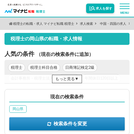
求人を探す
MENU
税理士の転職・求人 マイナビ転職 税理士
求人検索
中国・四国の求人
検索条件を変更
サービス紹介
税理士の岡山県の転職・求人情報
保有資格
絞り込む
転職お役立ち情報
人気の条件
（現在の検索条件に追加）
税理士
税理士科目合格
日商簿記検定2級
絞り込む
業種
業界情報
会計事務所・税理士法人
未経験可
年間休日120日以上
もっと見る
年収200万円以上
年収300万円以上
年収400万円以上
求人情報
職種
絞り込む
現在の検索条件
年収500万円以上
東京都
関東
岡山県
絞り込む
勤務地
検索条件を変更