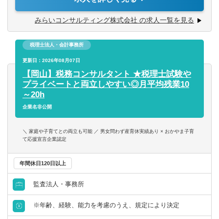
■日本国内の中堅・中小企業を対象にした経営コンサルティ
【求める人物像】
ング業務をお任せします。
みらいコンサルティング株式会社 の求人一覧を見る
■個人プレーでなくチームで取組む体制に魅力を感じる方
■あなたの希望・成長に応じて、企業再生・成長戦略・
■できることの幅を拡げたい、ゼネラリスト志向の方
M&A業務にも携わっていただくことができます。
■同社ＨＰもご覧いただいた上で、「人」「お客様」等、同
税理士法人・会計事務所
社の考え方に共感いただける方
〈現状分析と課題発見〉
更新日：2026年08月07日
■対象企業へのヒアリングや資料分析を通じて、事業の収益
【岡山】税務コンサルタント ★税理士試験や
性や成長性、財務状況を調査し、経営課題を把握します。
プライベートと両立しやすい◎月平均残業10
～20h
〈経営改善・M&A支援〉
企業名非公開
■発見した経営課題に対して、改善施策を検討・提案し、実
行支援を行います。また、M&Aに関する相談対応や企業評
＼ 家庭や子育てとの両立も可能 ／ 男女問わず産育休実績あり × おかやま子育
価、交渉サポート、クロージング支援を担当します。
て応援宣言企業認定
他、IPO支援・組織再編にもチャレンジしていただけま
年間休日120日以上
す。
監査法人・事務所
※年齢、経験、能力を考慮のうえ、規定により決定