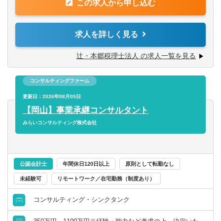
この求人から申し込む
■業界トップレベルの規模でお客様に対してサービス提供し
【求める人物像】
ています。
第二新卒可
■税務・会計にとどまらず、総合的な観点から経営コンサル
■チーム連携：税理士、公認会計士、中小企業診断士など、
求人を詳しく見る
ティングに携りたい方
税務・会計に関わる様々な分野のエキスパートが集結し、
託児所・育児補助
■経験・能力をフルに発揮できる環境で働きたい方
案件によっては、互いにチームを組んで業務を進めること
辻・本郷税理士法人 の求人一覧を見る
があります。
エグゼクティブクラスの求人
【部署異動について】
■広範囲な取扱業務
■フリーエージェント制度
コンサルティングファーム
一般企業をはじめ、医療法人、公益法人、社会福祉法人、
海外赴任の機会あり
・年に2回上司を通さずに直接人事へ依頼を出すことが可能
地方公共団体、海外法人、個人と幅広いお客様に対して、
更新日：2026年08月05日
です。
税務・会計サービスを提供しています。
【岡山】事業承継コンサルタント
・希望が通る確率はおおよそ約60％程度です。
MBAホルダー募集
みらいコンサルティング株式会社
・また、全国に拠点があるため、ご家庭の事情によって比
較的自由に変更することが可能です。
有形商材の求人
公認会計士
年間休日120日以上
原則として転勤なし
管理職求人
未経験可
リモートワーク／在宅勤務（制度あり）
オンライン面接／WEB面接（実績あり）
コンサルティング・シンクタンク
語学