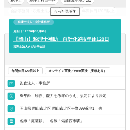
税理士
税理士科目合格
日商簿記検定2級
対応業種は幅広く、近年では相続案件への対応にも注力し
ています。
会計事務所・税理士法人
未経験可
年間休日120日以上
もっと見る
ご希望に応じて柔軟に業務をお任せします！
年収200万円以上
年収300万円以上
年収400万円以上
税理士法人・会計事務所
【働く環境】
年収500万円以上
更新日：2026年08月06日
東京都
関東
外部研修も就業時間に受講可能！
【岡山】税理士補助 自計化9割/年休120日
子育てとも両立しやすい好環境！
税理士法人きび合同会計
◆年間休日125日
◆完全週休2日制（土日祝休み）
◆有休取得率はほぼ100％
年間休日120日以上
オンライン面接／WEB面接（実績あり）
◆基本定時退社 など
監査法人・事務所
クラウド会計等のITを積極的に取り入れ、働きやすい社内
環境づくりだけでなく、常に時代変化に敏感に反応し、対
※年齢、経験、能力を考慮のうえ、規定により決定
応をしています。
岡山県 岡山市北区 岡山市北区平野899番地1、他
働きやすさが整っているため、
家庭や子育てとの両立も可能な環境。
各線「庭瀬駅」、各線「備前西市駅」
おかやま子育て応援宣言企業の認定も受けており、