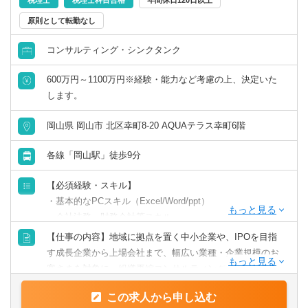
他、IPO支援・組織再編にもチャレンジしていただけま
税理士
税理士科目合格
年間休日120日以上
岐阜県
静岡県
す。
原則として転勤なし
財務／管理会計
愛知県
三重県
コンサルティング・シンクタンク
事務／秘書
関西
600万円～1100万円※経験・能力など考慮の上、決定いた
します。
管理部門アシスタント
滋賀県
京都府
岡山県 岡山市 北区幸町8-20 AQUAテラス幸町6階
事務／アシスタント
大阪府
兵庫県
各線「岡山駅」徒歩9分
【必須経験・スキル】
奈良県
和歌山県
・基本的なPCスキル（Excel/Word/ppt）
・会社法務、財務会計等スキル
中国・四国
・事業会社での経営企画部経験のある方
【仕事の内容】地域に拠点を置く中小企業や、IPOを目指
・システムコンサルティング等のプロジェクトマネジャー
す成長企業から上場会社まで、幅広い業種・企業規模のお
鳥取県
島根県
経験のある方
客さまを対象に、組織再編コンサルティング業務のプロジ
・M＆AやFA業務等のコンサルティング業務経験のある方
ェクト推進をお任せします。
岡山県
広島県
この求人から申し込む
【歓迎スキル・経験】税理士/公認会計士/中小企業診断士等