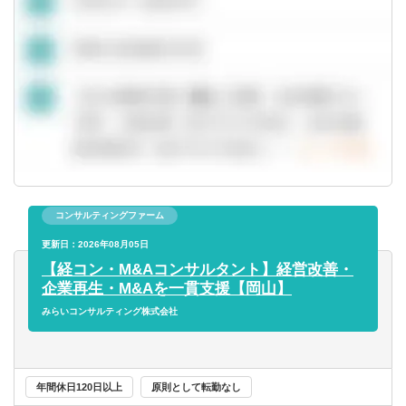
最適な組織再編のプランを共に考え、幅広い視点でお客様
の成長の”実現”を支援します。
組織再編の実施により顕在化するさまざまな課題に対し
て、公認会計士・税理士・社会保険労務士・司法書士など
の専門家チ ームを組成し、あらゆる角度から的確なアドバ
イスを行いながら、最適な組織再編プランを作成し、実行
までサポートします。
その他、ITシステム導入コンサルティング業務、M&A業務
（FA業務やPMI業務）にも携わっていただくことができま
コンサルティングファーム
す。
更新日：2026年08月05日
【経コン・M&Aコンサルタント】経営改善・
企業再生・M&Aを一貫支援【岡山】
みらいコンサルティング株式会社
年間休日120日以上
原則として転勤なし