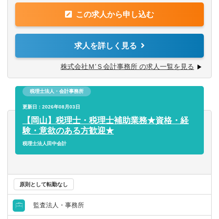
◇簿記2級以上
せします
◇実務経験3年以上
この求人から申し込む
◇帳簿作成／データ入力・チェック
◇税理士試験科目合格をお持ちの方
◇月次・決算報告書の作成
◇申告書の作成・申請
求人を詳しく見る
【 こんな方にピッタリ 】
▼その他 経営サポート
株式会社Ｍ’Ｓ会計事務所 の求人一覧を見る
◇働きながら税理士を目指したい
◇経営計画策定／予算・実績管理
◇私生活と両立できる職場で働きたい
◇資金調達／事業継承 ほか
◇黙々こなす仕事が苦にならない
税理士法人・会計事務所
⇒いきなりすべてをお任せはしません。
◇臨機応変に仕事をこなしたい
スキルに応じて徐々に幅を広げていきます。
更新日：2026年08月03日
【岡山】税理士・税理士補助業務★資格・経
家庭との両立を叶えている社員がたくさん！
【特徴】
験・意欲のある方歓迎★
働き方の相談にも柔軟に応じます。
◇基本「定時退社」
税理士法人田中会計
月末のみ1～2時間程度の残業が発生しますが、それ以外の
日は、基本的に残業はほとんどなし！
家族との団らんも、自分の趣味の時間もしっかり確保でき
るので定着率もバツグンです。
原則として転勤なし
長く働くためにはプライベートの両立は必須。
監査法人・事務所
◇税理士を目指す方を応援しています。