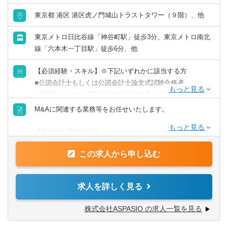
東京都 港区 港区虎ノ門城山トラストタワー（９階）、他
東京メトロ日比谷線「神谷町駅」徒歩3分、東京メトロ南北
線「六本木一丁目駅」徒歩6分、他
【必須経験・スキル】※下記いずれかに該当する方
■公認会計士もしくは公認会計士論文式試験合格者
■税理士ならびに税理士試験科目合格者（但し簿記論及び法
人税法の取得は必須）
M&Aに関連する業務等をお任せいたします。
■日商簿記1級取得者
■海外MBA取得者
【具体的な業務内容】
■当該業務の10年未満のプロジェクト従事経験を有する方
■M＆Aにおけるファイナンシャルアドバイザリー
この求人から申し込む
「仲介」ではなく、売手・買手もしくは対象企業のファイ
※将来の独立を考えている方も歓迎！
ナンシャルアドバイザーとして業務を実施。
上場企業のTOB（トランザクションバリュー数百億円）か
求人を詳しく見る
英語や中国語などを活かせる環境がございます。
ら事業承継M＆A（同数億円～数十億円）まで、対応業種も
現地の関係性のあるM&Aのファームや会計事務所へ出向も
幅広いです。
株式会社ASPASIO の求人一覧を見る
ご相談可能です。
■M＆AにおけるFAS業務