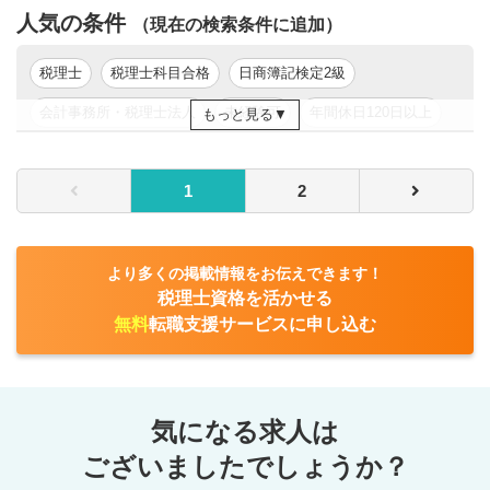
人気の条件
・財務税務DD
（現在の検索条件に追加）
・企業（事業）価値算定業務
・PPA支援業務
税理士
税理士科目合格
日商簿記検定2級
会計事務所・税理士法人
未経験可
年間休日120日以上
もっと見る
■経営コンサルティング業務
・M＆Aにおける買収後統合（PMI）支援業務
年収200万円以上
年収300万円以上
年収400万円以上
・中期事業計画策定支援業務
1
2
年収500万円以上
東京都
関東
・事業再生支援業務（金融機関調整・事業計画策定・支援
スポンサー選定等）
より多くの掲載情報をお伝えできます！
大まかに3つに分けられた業務を幅広くご担当頂きます。
税理士資格を活かせる
勤務地はご希望に応じて対応いたします（希望が無い限り
無料
転職支援サービスに申し込む
原則転勤はございません）
気になる求人は
ございましたでしょうか？