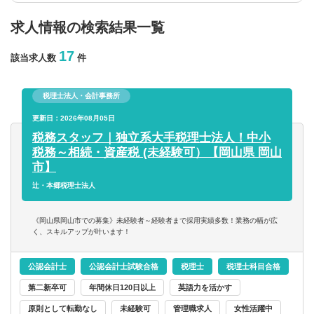
求人情報の検索結果一覧
年収を選択
17
該当求人数
件
以上
税理士法人・会計事務所
従業員数
更新日：2026年08月05日
税務スタッフ｜独立系大手税理士法人！中小
税務～相続・資産税 (未経験可）【岡山県 岡山
以上
市】
辻・本郷税理士法人
フリーワード
《岡山県岡山市での募集》未経験者～経験者まで採用実績多数！業務の幅が広
く、スキルアップが叶います！
公認会計士
公認会計士試験合格
税理士
税理士科目合格
企業名のみで検索
第二新卒可
年間休日120日以上
英語力を活かす
休日・働き方
原則として転勤なし
未経験可
管理職求人
女性活躍中