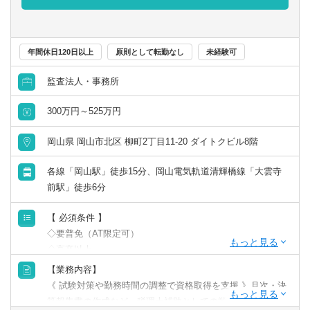
・税務署出身の税理士が税務問題を解決致します
税務調査時の交渉力が強みです。
税務調査は税務署出身の税理士が対応に当たります。もち
ろんスタッフも調査対応に加わり現場での対応を補助しま
年間休日120日以上
原則として転勤なし
未経験可
す。
監査法人・事務所
・相続税の申告に力をいれています
・医業開業される方を支援いたします
300万円～525万円
・士業のネットワークで税務以外の問題にも対応していま
す
岡山県 岡山市北区 柳町2丁目11-20 ダイトクビル8階
・異業種交流会
・事務所環境
各線「岡山駅」徒歩15分、岡山電気軌道清輝橋線「大雲寺
自社事務所には、所長室のほか、個別の打ち合わせ室を3室
前駅」徒歩6分
備えており、お客様のプライバシーに配慮した、相談しや
すい環境を整えています。
【 必須条件 】
・新しい挑戦をサポートします
◇要普免（AT限定可）
税理士およびスタッフは、新しいことに挑戦するお客様を
◇高卒以上
全力でサポートいたします。
◇税理士事務所や会計事務所での実務経験をお持ちの方
【業務内容】
お客様に貢献したいという情熱を持って仕事に取り組んで
《 試験対策や勤務時間の調整で資格取得を支援 》月次・決
います！
【歓迎要件】
算報告書の作成など、税理士補助としての業務全般をお任