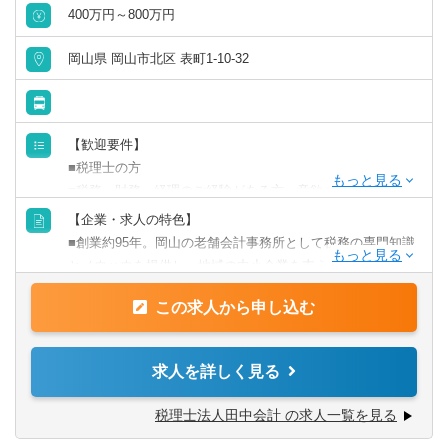
400万円～800万円
補助業務をしながら税理士を目指す方は試験日程に合わせ
て勤務時間や業務量も配慮！
岡山県 岡山市北区 表町1-10-32
積極的に学ぶ意欲があれば全力で支援します。
◇配属先の編成
従業員数は7名
【歓迎要件】
若手からベテランまで幅広い世代が活躍しています！
■税理士の方
■税務・財務・経理のご経験がある方、意欲のある方
◇職場の雰囲気は和気あいあいとしており、風通しも抜
■税理士試験科目合格者の方
【企業・求人の特色】
群。
■税理士資格取得を目指し勉強中の方
■創業約95年。岡山の老舗会計事務所として税務の専門知識
分からないことがあれば、いつでも気軽に相談できる環境
とノウハウを提供し、地域の中小企業を支えています。
が整っています。
【当社について】
■岡山県のなかでも大規模の事務所にて税理士補助業務に携
◆所内では日々相談や報告ができる環境作りに取り組んで
この求人から申し込む
わっていただきます。
います。
また、毎月の会議による情報交換、内部での研修会、研究
【仕事の内容】
求人を詳しく見る
発表会などに取り組み、成長の機会を提供しています。
■会計税務事務所において、税務書類や決算書類の作成業
◆創業100周年に向けて中核を担う人材を採用したいと考え
務、会計に関する帳簿等の作成業務、税務や財務のコンサ
税理士法人田中会計 の求人一覧を見る
ています
ルティング業務などの税理士補助業務をお任せいたしま
◆現所長は3代目。地元岡山県に根付いた老舗の会計税務事