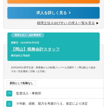
■法人税法・消費税法・相続税法を勉強中または科目合格者
・税務調査立ち会い
の方は優遇・歓迎します
・財務分析および予算の作成
求人を詳しく見る
・相続税対策
【求められる人物像】
・新設法人への指導(相談会の実施) 等
税理士法人ゆびすい の求人一覧を見る
◇協調性・コミュニケーション能力の高い方
◇基本的な社会人マナーが身についている方
一般企業から幼稚園・保育園・病院・介護施設・寺院など
◇チャレンジ精神旺盛な方
税理士法人・会計事務所
の公益法人まで、様々な業種のお客様の税務会計業務
◇基本的なPCスキル（Word、Excel）をお持ちの方
更新日：2026年08月05日
【岡山】税務会計スタッフ
株式会社三宅会計
20代30代の若手社員・異業種からの転職メンバーも活躍中！／岡山駅より徒歩
５分／完全週休二日制（土日祝）
原則として転勤なし
監査法人・事務所
※年齢、経験、能力を考慮のうえ、規定により決定