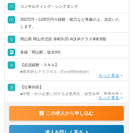
コンサルティング・シンクタンク
350万円～1100万円※経験・能力など考慮の上、決定いた
します。
岡山県 岡山市北区 幸町8-20 AQUAテラス幸町6階
各線「岡山駅」徒歩9分
【必須経験・スキル】
■基本的なＰＣスキル（Excel/Word/ppt）
■基本的な財務会計の知識
【仕事内容】
【歓迎経験・スキル】
■中堅・中小企業に対する企業再生・経営改善・業務改善コ
■金融機関ご出身の方
ンサルティング、およびM&Aアドバイザリー。
■経営企画や営業企画の経験
■財務分析から課題解決策の立案・実行、M&A戦略の策
■社内あるいは社外への業務改善提案・実行の経験
この求人から申し込む
定・支援まで、一貫したサポートを行ないます。
■経営コンサルティングの経験
■監査法人ご出身の方
【具体的には】
求人を詳しく見る