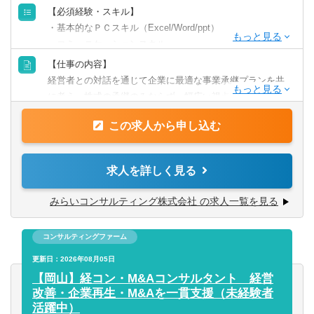
【必須経験・スキル】
・基本的なＰＣスキル（Excel/Word/ppt）
・コミュニケーションスキル
・ファイナンシャルプランナー/FP 2級(1級尚可）/ 金融機
【仕事の内容】
関 実務経験 3年以上
経営者との対話を通じて企業に最適な事業承継プランを共
に考え、株式の承継のみならず、幅広い視点でお客様の成
【歓迎される経験・スキル】
長の“実現”を支援します。
・銀行勤務者、証券会社勤務者
この求人から申し込む
【歓迎スキル・経験】銀行勤務者、証券会社勤務者
【求められる人物像】
■事業承継支援
求人を詳しく見る
弊社ＨＰもご覧いただいた上で、「人」「お客様」等、当
地域に拠点を置くファミリービジネス企業から、IPOを目
社の考え方に共感いただける方
指す成長企業まで、幅広い業種・企業規模のクライアント
みらいコンサルティング株式会社 の求人一覧を見る
がいます。
経営者との対話を通じて企業に最適な事業承継プランを共
コンサルティングファーム
に考え、株式の承継のみならず、幅広い視点でお客様の成
長の”実現”を支援します。事業承継・組織再編の実施により
更新日：2026年08月05日
顕在化するさまざまな経営課題に、公認会計士・税理士・
【岡山】経コン・M&Aコンサルタント 経営
社会保険労務士・司法書士などの専門家がお客さまに合わ
改善・企業再生・M&Aを一貫支援（未経験者
せたプロジェクトチ ームを結成し、あらゆる角度から的確
活躍中）