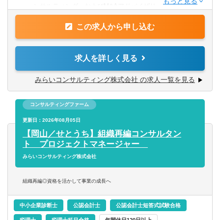
■金融機関ご出身の方
ンサルティング、およびM&Aアドバイザリー。
会計事務所・税理士法人
■経営企画や営業企画の経験
群馬県
埼玉県
■財務分析から課題解決策の立案・実行、M&A戦略の策
■社内あるいは社外への業務改善提案・実行の経験
この求人から申し込む
定・支援まで、一貫したサポートを行ないます。
金融専門職
■経営コンサルティングの経験
千葉県
東京都
■監査法人ご出身の方
【具体的には】
求人を詳しく見る
すべて選択する
■日本国内の中堅・中小企業を対象にした経営コンサルティ
神奈川県
【求める人物像】
ング業務をお任せします。
みらいコンサルティング株式会社 の求人一覧を見る
■個人プレーでなくチームで取組む体制に魅力を感じる方
■あなたの希望・成長に応じて、企業再生・成長戦略・
投資銀行系業務
■できることの幅を拡げたい、ゼネラリスト志向の方
北陸・甲信越
M&A業務にも携わっていただくことができます。
■同社ＨＰもご覧いただいた上で、「人」「お客様」等、同
コンサルティングファーム
投資事業
社の考え方に共感いただける方
〈現状分析と課題発見〉
新潟県
富山県
更新日：2026年08月05日
■対象企業へのヒアリングや資料分析を通じて、事業の収益
【岡山／せとうち】組織再編コンサルタン
経営／企画／管理／事務
性や成長性、財務状況を調査し、経営課題を把握します。
ト プロジェクトマネージャー
石川県
福井県
みらいコンサルティング株式会社
すべて選択する
〈経営改善・M&A支援〉
山梨県
長野県
■発見した経営課題に対して、改善施策を検討・提案し、実
組織再編◎資格を活かして事業の成長へ
行支援を行います。また、M&Aに関する相談対応や企業評
経理／財務／管理会計
東海
価、交渉サポート、クロージング支援を担当します。
中小企業診断士
公認会計士
公認会計士短答式試験合格
経理