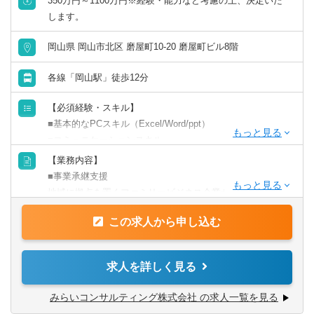
350万円～1100万円※経験・能力など考慮の上、決定いた
します。
英語力を活かす
岡山県 岡山市北区 磨屋町10-20 磨屋町ビル8階
中国語を活かす
各線「岡山駅」徒歩12分
その他語学を活かす
【必須経験・スキル】
■基本的なPCスキル（Excel/Word/ppt）
■コミュニケーションスキル
■税理士/実務経験3年以上（一般事業会社経験尚可）
【業務内容】
■税理士試験2科目以上合格者/実務経験5年以上（一般事業
■事業承継支援
会社経験者尚可）
地域に拠点を置くファミリービジネス企業から、IPOを目
■公認会計士/実務経験3年以上
指す成長企業まで、幅広い業種・企業規模のクライアント
■公認会計士短答式試験合格者/実務経験3年以上（一般事業
この求人から申し込む
がいます。
会社経験者尚可）
経営者との対話を通じて企業に最適な事業承継プランを共
■フィナンシャルプランナー（2級、1級尚可）/実務経験3年
に考え、株式の承継のみならず、幅広い視点でお客様の成
求人を詳しく見る
以上
長の”実現”を支援します。事業承継・組織再編の実施により
※上記資格がある方以外にも募集しております。
顕在化するさまざまな経営課題に、公認会計士・税理士・
みらいコンサルティング株式会社 の求人一覧を見る
社会保険労務士・司法書士などの専門家がお客さまに合わ