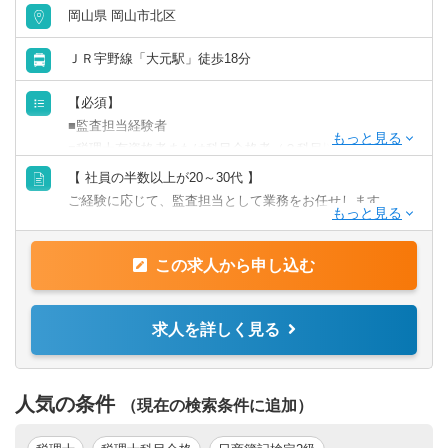
岡山県 岡山市北区
ＪＲ宇野線「大元駅」徒歩18分
【必須】
■監査担当経験者
■税理士有資格者または科目合格者（２科目以上）
【 社員の半数以上が20～30代 】
※開業されている方、兼業希望の方などもご相談可能で
ご経験に応じて、監査担当として業務をお任せします。
す。
【具体的には】
この求人から申し込む
会計データ入力・チェック
月次・決算書の作成
申告書・届出書の作成・申告
求人を詳しく見る
開業支援・開業シミュレーション
経営分析
経営計画策定支援
人気の条件
（現在の検索条件に追加）
相続税申告・資産税業務 等