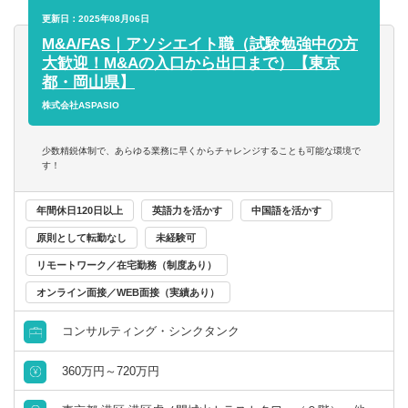
プライベートとの両立を叶えたい方
◆資料作成
更新日：2025年08月06日
◆給与計算
M&A/FAS｜アソシエイト職（試験勉強中の方
◆電話・来客対応 など
大歓迎！M&Aの入口から出口まで）【東京
都・岡山県】
データ入力に関しては、「JDL」と呼ばれる
株式会社ASPASIO
ソフトをメインに、「MFクラウド」や
「freee」など、クラウド型ソフトも一部使用します。
少数精鋭体制で、あらゆる業務に早くからチャレンジすることも可能な環境で
（資料作成についてはExcelやWordを使用）
す！
【職場環境】
年間休日120日以上
英語力を活かす
中国語を活かす
20代30代の若手社員も活躍中で、税理士資格取得を目指し
原則として転勤なし
未経験可
ているメンバーや子育て中のメンバーも在籍しています。
リモートワーク／在宅勤務（制度あり）
経験豊富なスタッフと細やかな管理体制で分からないこと
があれば何でも聞きやすい雰囲気があり、異業種から転職
オンライン面接／WEB面接（実績あり）
してきた社員もスキルを身につけ成長しています！
コンサルティング・シンクタンク
360万円～720万円