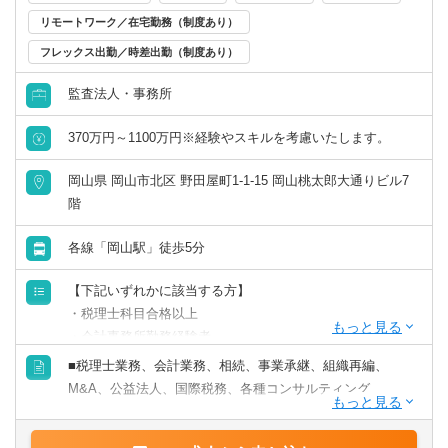
リモートワーク／在宅勤務（制度あり）
リモートワーク／在宅勤務（制度あり）
フレックス出勤／時差出勤（制度あり）
年間休日120日以上
監査法人・事務所
原則として転勤なし
370万円～1100万円※経験やスキルを考慮いたします。
岡山県 岡山市北区 野田屋町1-1-15 岡山桃太郎大通りビル7
フレックス出勤／時差出勤（制度あり）
階
募集・採用情報
各線「岡山駅」徒歩5分
新卒可
【下記いずれかに該当する方】
・税理士科目合格以上
未経験可
・会計事務所勤務経験者
・公認会計士（監査経験1年以上ある方)※税務業務未経験
■税理士業務、会計業務、相続、事業承継、組織再編、
会計士の方も歓迎いたします！！
年収1000万円以上の求人
M&A、公益法人、国際税務、各種コンサルティング
・普通自動車免許
【法人全体の特色】
5名以上募集の求人