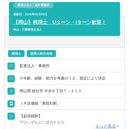
す。
務所です。
税理士法人・会計事務所
◎経験や適性に応じて税務もしくは業務グループへの配属
となります。
更新日：2026年08月05日
◎知識・経験豊富なプロフェッショナルが働く姿に間近で
【岡山】税理士 Uターン・Iターン歓迎！
接することで、仕事を通して成長できることが可能です。
秋山・川西税理士法人
税理士
税理士科目合格
監査法人・事務所
※年齢、経験、能力を考慮のうえ、規定により決定
岡山県 総社市 中央６丁目７－１１２
ＪＲ吉備線「東総社駅」
【必須経験】
下記いずれかに該当する方