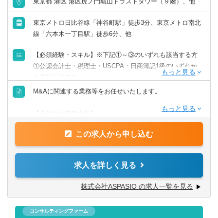
東京都 港区 港区虎ノ門城山トラストタワー（９階）、他
東京メトロ日比谷線「神谷町駅」徒歩3分、東京メトロ南北
線「六本木一丁目駅」徒歩6分、他
【必須経験・スキル】※下記①～③のいずれも該当する方
①公認会計士・税理士・USCPA・日商簿記1級のいずれか
の受験勉強中で、
将来的にM&A関連業務に従事することを希望している方
M&Aに関連する業務等をお任せいたします。
②金融機関・事業会社等で財務・経理・経営企画業務に3年
以上の経験を有する方
【具体的な業務内容】
③ビジネスにおいて円滑なコミュニケーションが可能な英
■M＆Aにおけるファイナンシャルアドバイザリー
語力を有する方
この求人から申し込む
「仲介」ではなく、売手・買手もしくは対象企業のファイ
ナンシャルアドバイザーとして業務を実施。
※将来の独立を考えている方も歓迎！
上場企業のTOB（トランザクションバリュー数百億円）か
求人を詳しく見る
ら事業承継M＆A（同数億円～数十億円）まで、対応業種も
英語や中国語などを活かせる環境がございます。
幅広いです。
株式会社ASPASIO の求人一覧を見る
現地の関係性のあるM&Aのファームや会計事務所へ出向も
ご相談可能です。
■M＆AにおけるFAS業務
コンサルティングファーム
・財務税務DD