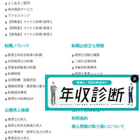
よくあるご質問
Web面談サービス
アクセスマップ
【関東版】マイナビ転職 税理士
【関西版】マイナビ転職 税理士
【東海版】マイナビ転職 税理士
転職ノウハウ
転職お役立ち情報
税理士科目合格者の転職
税理士試験の概要
女性税理士の転職
ご紹介企業特集
実務未経験者の転職
年齢別転職事情
転職時期
税理士業界ニュース
志望動機・面接対策
個別転職相談会
職務経歴書・履歴書の書き方
年収診断
転職成功事例
キャリア診断
税理士の転職Q&A
ストレス診断
公開求人検索
採用ご担当者様へ
利用規約
税理士の求人
税理士科目合格者の求人
個人情報の取り扱いについて
検索する
クリア
会計事務所・税理士法人の求人
事業会社の求人