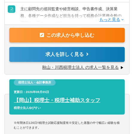
■税理士有資格
■税理士科目3科目以上の合格を持ち、税理士事務所でのご
主に顧問先の巡回監査や経営相談、申告書作成、決算業
経験がある
務、各種データ作成など担当を持って税務会計業務全般の
業務をお任せいたします。
【歓迎要件】
・税理士として社内のマネジメントの経験
この求人から申し込む
【クライアント】
・クライアント業務を長年対応されている方
業種は幅広く対応しており、法人が約7～8割となってお
り、個人と年1回程度の不動産経営関係の顧客が2～3割とな
求人を詳しく見る
ります。
自計化は9割ほどとなっており、記帳業務はほぼ預かってい
秋山・川西税理士法人 の求人一覧を見る
ないため、クライアントとのコミュニケーションに注力が
できる環境です。
税理士法人・会計事務所
また相続のスペシャリストが在籍しているため、相続のニ
ーズへの対応も可能な税理士法人です。
更新日：2026年08月05日
【岡山】税理士・税理士補助スタッフ
【会計ソフト】
税理士法人ゆびすい
ＴＫＣ
※年間休日126日!!税理士試験応援制度有※安定した基盤の中で幅広い経験を積
むことができます。