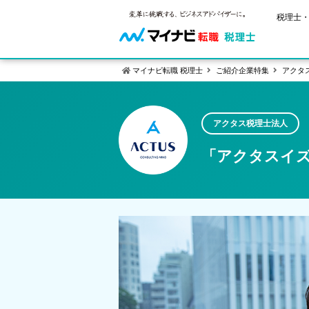
税理士・
マイナビ転職 税理士
ご紹介企業特集
アクタ
ご状況別
税理士試
保有資格
アクタス税理士法人
年齢別転職
受験資格・
税理士の転
「アクタスイ
はじめての
試験科目の
税理士科目
サービス紹介
転職お役立ち情報
業界情報
求人情報
2回目以降
税理士試験