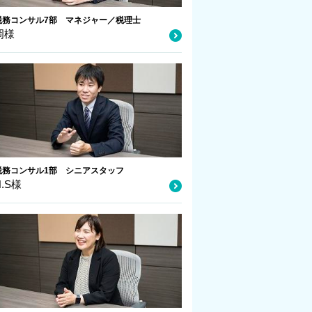
税務コンサル7部 マネジャー／税理士
岡様
税務コンサル1部 シニアスタッフ
N.S様