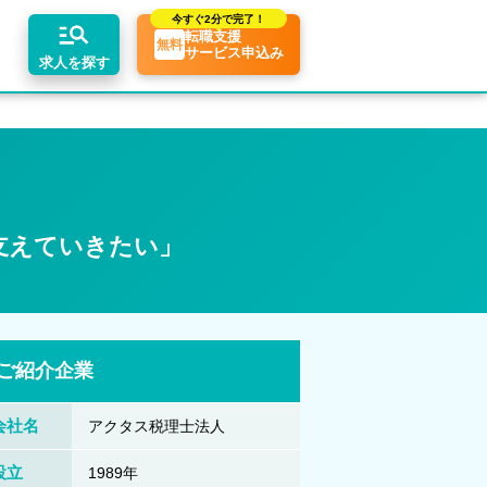
今すぐ
2分で完了！
転職支援
無料
サービス申込み
求人を探す
リアアドバイザーの紹介
ちコンテンツ
業界トピックス
エリア別求人情報
転職相談会・セミナー
転職お役立ち情報
業界情報の記事一覧
関東・首都圏
支えていきたい」
介求人例
転職成功ノウハウ
税理士用語辞典
関西
税理士・科目合格者の転職Q&A
東海
ご紹介企業
会社名
アクタス税理士法人
設立
1989年