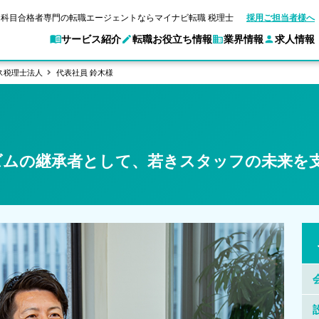
科目合格者専門の転職エージェントならマイナビ転職 税理士
採用ご担当者様へ
サービス紹介
転職お役立ち情報
業界情報
求人情報
ス税理士法人
代表社員 鈴木様
マイナビ転職 税理士とは？
ご利用ガイド
キャ
転職ガイド
験情報
別求人情報
業界別求人情報
企業情報
転職活動お役立
アクセスマップ
Web面談サービス
個別
ポイント
申し込み手順
職
女性税理士の転職
実名公開企業一覧
ご紹介企業特集
キャリア診断
ズムの継承者として、若きスタッフの未来を
転職成功事例
非公開求人とは？
ご紹
転職の方へ
一覧と概要
合格の転職
科目合格者の転職
会計事務所・税理士法人への転職
年収診断
よくあるご質問
の転職の方へ
合格後の流れ
未経験分野への転職
コンサルティングファームへの転職
ストレス診断
一般企業・事業会社への転職