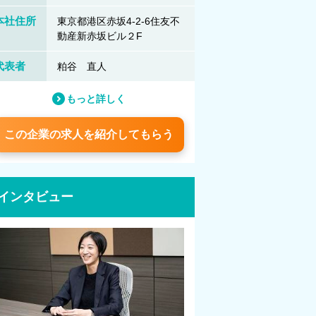
本社住所
東京都港区赤坂4-2-6住友不
動産新赤坂ビル２F
代表者
粕谷 直人
もっと詳しく
この企業の求人を紹介してもらう
インタビュー