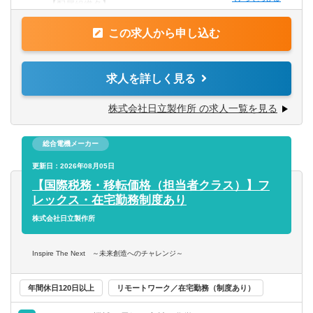
【配属組織名】
【歓迎条件】
財務統括本部 財務本部 税務統括部
■国際税務の経験
この求人から申し込む
■税理士、公認会計士、米国CPA等の資格
【職務概要】
■税理士法人等での経験
グローバル税務チームの一員として、各事業部や海外子会
求人を詳しく見る
社の関係者と積極的に連携し、担当するグローバル税務の
【求める人物像】※期待行動・コンピテンシー等
領域において、所属する組織の方針に基づき、業務の遂
株式会社日立製作所 の求人一覧を見る
【全職種共通（日立グループコンピテンシー）】
行、管理、組織内のメンバーの進捗管理などを主体的に行
・People Champion（一人ひとりを活かす）：
います。
多様な人財を活かすために、お互いを信頼しパフォーマ
総合電機メーカー
ンスを最大限に発揮できる安心安全な職場(インクルーシブ
【職務詳細】
更新日：2026年08月05日
な職場)をつくり、積極的な発言と成長を支援する。
ご本人の経験・適性に応じて担当業務は決定されますが、
【国際税務・移転価格（担当者クラス）】フ
・Customer & Society Focus（顧客・社会起点で考え
具体的には、特定のセクター担当として、次のようなグロ
レックス・在宅勤務制度あり
る）：
ーバル税務管理業務の一連を担当いただきます。
株式会社日立製作所
社会を起点に課題を捉え、常に誠実に行動することを忘
・CFC、Pillar 2申告業務対応
れずに、社内外の関係者と協創で成果に責任を持って社会
・グローバル事業展開・組織再編、M＆Aの税務面サポート
Inspire The Next ～未来創造へのチャレンジ～
に貢献する。
・グループ全体の税務戦略の策定及び税務リスク・実効税
・Innovation（イノベーションを起こす）：
率管理
年間休日120日以上
リモートワーク／在宅勤務（制度あり）
新しい価値を生み出すために、情熱を持って学び、現状
・グローバル税務ガバナンス体制の構築・強化 等
に挑戦し、素早く応えて、イノベーションを加速する。
・移転価格管理業務（移転価格文書化対応、リスク管理