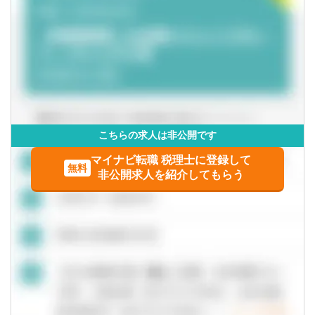
切な権利範囲の設定を行い、特許事務所と連携してグロー
応じて変更となる場合がございます。予めご了承くださ
レポート読解（頻度低：１~２件/月）、英語の社外発表資
バルな視点で特許出願と権利化を行う。
山口県
徳島県
い。
料等確認（１~２件/半年）
【調査】
・同社事業リスクを低減するための他社特許侵害調査
香川県
愛媛県
・開発活動の参考情報となる先行技術調査
・新事業提案に向けたオープンイノベーションに資するシ
高知県
ーズ技術調査
■やりがい
こちらの求人は非公開です
九州・沖縄
知的財産権の取得、活用、他社権利とのせめぎ合いなど、
マイナビ転職 税理士に登録して
ロジカルにじっくり考えることができる。他方、会社をと
無料
福岡県
佐賀県
非公開求人を紹介してもらう
りまく環境変化や法制度の改定に応じ、施策を次々と立
案・改善することが求められるため、新しいことにチャレ
長崎県
熊本県
ンジするやりがいもある。
大分県
宮崎県
鹿児島県
沖縄県