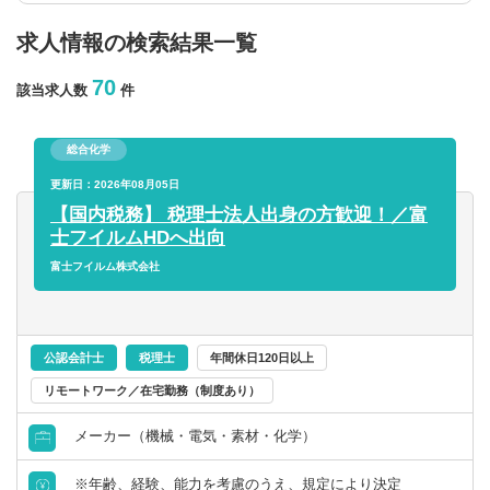
求人情報の検索結果一覧
年収を選択
70
該当求人数
件
以上
総合化学
従業員数
更新日：2026年08月05日
【国内税務】 税理士法人出身の方歓迎！／富
士フイルムHDへ出向
以上
富士フイルム株式会社
フリーワード
公認会計士
税理士
年間休日120日以上
リモートワーク／在宅勤務（制度あり）
企業名のみで検索
メーカー（機械・電気・素材・化学）
休日・働き方
※年齢、経験、能力を考慮のうえ、規定により決定