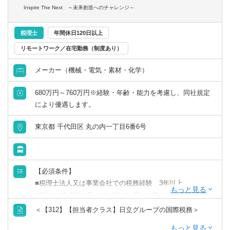
【仕事の魅力】
Inspire The Next ～未来創造へのチャレンジ～
■富士フイルムグループの成長戦略（グローバル投資・事業
再編・M&A）を税務の側面から支えるポジションです。国
税理士
年間休日120日以上
内税務の専門性を軸に、単なる申告業務にとどまらず、経
営判断に直結する税務論点への対応や、グループ横断の課
リモートワーク／在宅勤務（制度あり）
題解決に主体的に関与できます。
メーカー（機械・電気・素材・化学）
＜具体的には＞
■グローバル展開する多様な事業を背景に、国内税務の幅広
680万円～760万円※経験・年齢・能力を考慮し、同社規定
く高度な論点に携われる
により優遇します。
■M&Aや組織再編など、経営判断に直結するテーマに深く
関与できる
東京都 千代田区 丸の内一丁目6番6号
■税務の専門性に加え、事業理解・プロジェクト推進力を高
いレベルで習得可能
■将来的には、税務に限らず管理会計・資金・決算など幅広
いキャリア展開ができる
【必須条件】
■税理士法人又は事業会社での税務経験 3年以上
■Microsoft Office(Excel、Word、PowerPoint)スキル
■ビジネスレベルの英語力(現地法人との会議などで発言で
＜【312】【担当者クラス】日立グループの国際税務＞
きるレベル)