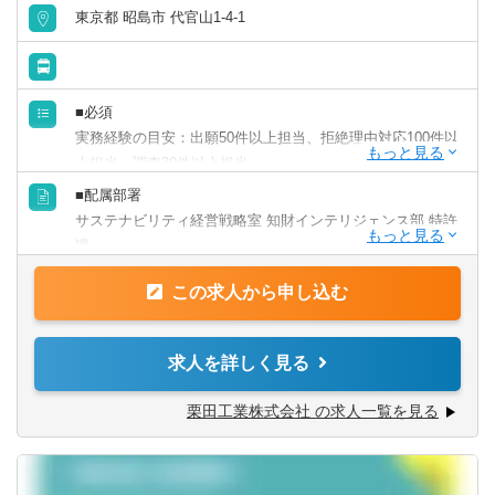
経営のかじ取りの一端を担います。税務関連業務を通じ
岐阜県
静岡県
東京都 昭島市 代官山1-4-1
て、事業を税務面からサポートし、また税務コンプライア
財務／管理会計
ンスを維持・向上させることをミッションとしています。
愛知県
三重県
事務／秘書
【携わる事業・ビジネス・サービス・製品など】
■必須
関西
日立グループのグローバル税務関連業務
実務経験の目安：出願50件以上担当、拒絶理由対応100件以
管理部門アシスタント
上担当、調査30件以上担当
【ポジションの魅力・やりがい・キャリアパス】
滋賀県
京都府
（実務経験は、「特許事務所員・特許庁審査官」よりも
■配属部署
単体売上２兆円、グローバル連結売上9兆円の舵取り役とし
「民間企業知財部員」を優先する）
事務／アシスタント
サステナビリティ経営戦略室 知財インテリジェンス部 特許
て、日立グループ約600社超の税務戦略を企画立案します。
化学の基礎知識
大阪府
兵庫県
課
税務業務を通じて事業を把握し、打ち手を探る事業の現場
コミュニケーション能力が高い人
で得た経験を糧に、専門スキルを伸ばすことができます。
この求人から申し込む
■組織のミッション
奈良県
和歌山県
■求める語学力
知的財産の保護・活用、知財リスク低減、知財情報の活用
【働く環境】
語学力（英語：TOEIC650以上)
を通じた事業創出支援
中国・四国
①グローバル税務チームは現在12名のメンバーが所属し、
求人を詳しく見る
20代、30代を中心とする組織です。
現在の英語使用頻度は下記となっております。
■業務内容
②フレックス・在宅勤務制度があり、週半分程度出社する
栗田工業株式会社 の求人一覧を見る
鳥取県
島根県
外国調査会社への依頼・納品物についてメールでの確認
【出願・権利化】
メンバーが多いです。
（頻度高：2回/週）、外国特許文献読解（頻度高：2件/週）
事業戦略に基づく各ビジネスの競争優位性を確保するため
特許出願明細書等の英訳チェック（頻度中：1回/週）、海
岡山県
広島県
の特許網の構築。社内関係部署と協議し、発明の抽出と適
※上記内容は、募集開始時点の内容であり、入社後必要に
事会社・特許事務所とのメール（頻度低：２回/月）、調査