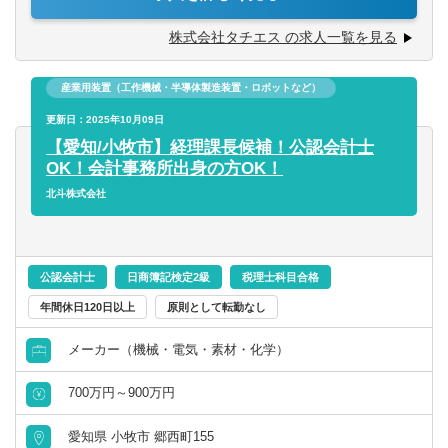
・会計方針管理、連結財務諸表の作成、監査法人対応、開
示資料の作成
株式会社タチエス の求人一覧を見る
■国際税務に関する業務
・移転価格文書の作成、税務ガバナンス管理、移転価格調
産業用装置（工作機械・半導体製造装置・ロボットなど）
査の税務対応
更新日：2025年10月09日
【配属先情報】
【愛知/小牧市】経理課長候補！公認会計士
■経理部 主計課2名or税務管理課1名
OK！会計事務所出身の方OK！
※上記どちらかの課をお任せいたします。
北斗株式会社
公認会計士
日商簿記検定2級
税理士科目合格
年間休日120日以上
原則として転勤なし
メーカー（機械・電気・素材・化学）
700万円～900万円
愛知県 小牧市 郷西町155