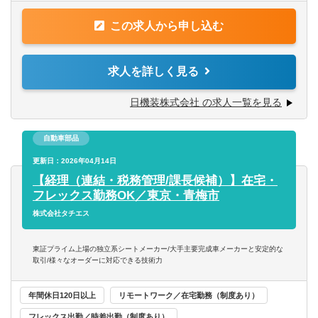
※国税局のご出身者も対象となります。
この求人から申し込む
【業務内容】
・税務決算 申告業務(法人税などの確定申告)
・税務当局との手続き
求人を詳しく見る
・税制関連対応
・確定申告。孫会社までの添付資料を提出。海外子会社と
日機装株式会社 の求人一覧を見る
のやりとり。海外子会社の情報収集
・業務に慣れていただいた後、将来的にはプレイングマネ
自動車部品
ージャーとして部下2~3名のマネジメントをお任せします。
更新日：2026年04月14日
【課題】
【経理（連結・税務管理/課長候補）】在宅・
税制対応が多く、企画業務ができていない。（税制優遇
フレックス勤務OK／東京・青梅市
対応）
株式会社タチエス
増員をして対応をしていきたい。
東証プライム上場の独立系シートメーカー/大手主要完成車メーカーと安定的な
【魅力】
取引/様々なオーダーに対応できる技術力
事業部が分かれており、海外子会社も多くあるため、同規
模の会社よりも幅広い経験できスキルアップが可能です。
年間休日120日以上
リモートワーク／在宅勤務（制度あり）
今後は各事業部や海外子会社とのジョブローテーション等
フレックス出勤／時差出勤（制度あり）