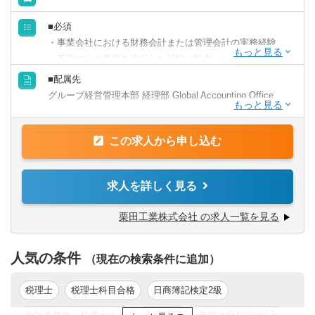
■必須
・事業会社における財務会計または管理会計の実務経験
・英語により業務を遂行した経験（駐在、出張、オンライ
ン会議、メール等）及びTOEIC730点以上
■配属先
・日商簿記検定2級(または同等の会計知識)
グループ経営管理本部 経理部 Global Accounting Office
・基礎的なMS Officeスキル(Word、Excel、PowerPoint)
・コミュニケーション力
■部門、チームのミッション
この求人から申し込む
同社グループ海外子会社の決算、財務経理、及び内部統制
■歓迎
の支援や管理を通じて強化しガバナンス向上を図り、財務
・チーム一丸となり、プロジェクトを完遂した経験
報告の信頼性を確保する。
求人を詳しく見る
・外部専門家（公認会計士、税理士、コンサルタント）を
M&Aなど海外投資案件における会計的見地からの分析実
活用し、社内利害関係者の合意形成に貢献した経験
施。
栗田工業株式会社 の求人一覧を見る
■尚可
■業務内容
・管理職やチームリーダー経験
人気の条件
・海外事業会社を複数担当し、決算・財務経理の指導・支
（現在の検索条件に追加）
・海外駐在経験
援を行う。課題を見つけ、改善につなげる。
・監査法人やコンサルティングファーム経験者
・内部統制の強化に努めながら、正確な財務報告を担保す
税理士
税理士科目合格
日商簿記検定2級
・日商簿記1級・公認会計士・税理士・米国公認会計士資格
る。