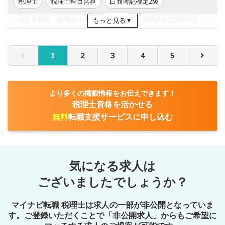
税理士
税理士科目合格
日商簿記検定2級
【将来の可能性】
会計事務所・税理士法人
未経験可
年間休日120日以上
もっと見る
着実に実務やマネジメントを行い課長職として着任いただ
きます。
年収200万円以上
年収300万円以上
年収400万円以上
経験値や業務習熟度合いに応じて、以下の業務に挑戦して
1
2
3
4
5
年収500万円以上
東京都
関東
頂き、幅広い経理・財務・内部統制の経験を積むことが可
能です。
■外部/内部監査対応、J-SOX対応、内部統制の強化
より多くの掲載情報をお伝えできます！
■グローバルタックスマネジメント、税務コンプライアンス
税理士資格を活かせる
の強化
無料
転職支援サービスに申し込む
■ESG観点を含むIPOに向けた開示書類作成
気になる求人は
ございましたでしょうか？
マイナビ転職 税理士は求人の一部が非公開となっていま
す。ご登録いただくことで
「非公開求人」からもご希望に