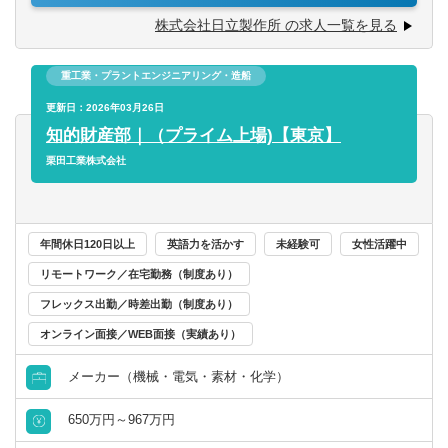
①グローバル税務チームは現在12名のメンバーが所属し、
【求める人物像】※期待行動・コンピテンシー等
領域において、所属する組織の方針に基づき、業務の遂
株式会社日立製作所 の求人一覧を見る
会計事務所・税理士法人
20代、30代を中心とする組織です。
【全職種共通（日立グループコンピテンシー）】
群馬県
埼玉県
行、管理、組織内のメンバーの進捗管理などを主体的に行
②フレックス・在宅勤務制度があり、週半分程度出社する
・People Champion（一人ひとりを活かす）：
います。
金融専門職
メンバーが多いです。
多様な人財を活かすために、お互いを信頼しパフォーマ
重工業・プラントエンジニアリング・造船
千葉県
東京都
ンスを最大限に発揮できる安心安全な職場(インクルーシブ
【職務詳細】
更新日：2026年03月26日
※上記内容は、募集開始時点の内容であり、入社後必要に
な職場)をつくり、積極的な発言と成長を支援する。
すべて選択する
ご本人の経験・適性に応じて担当業務は決定されますが、
知的財産部｜（プライム上場)【東京】
神奈川県
応じて変更となる場合がございます。予めご了承くださ
・Customer & Society Focus（顧客・社会起点で考え
具体的には、特定のセクター担当として、次のようなグロ
栗田工業株式会社
い。
る）：
ーバル税務管理業務の一連を担当いただきます。
投資銀行系業務
北陸・甲信越
社会を起点に課題を捉え、常に誠実に行動することを忘
・CFC、Pillar 2申告業務対応
れずに、社内外の関係者と協創で成果に責任を持って社会
・グローバル事業展開・組織再編、M＆Aの税務面サポート
投資事業
に貢献する。
・グループ全体の税務戦略の策定及び税務リスク・実効税
新潟県
富山県
年間休日120日以上
英語力を活かす
未経験可
女性活躍中
・Innovation（イノベーションを起こす）：
率管理
リモートワーク／在宅勤務（制度あり）
経営／企画／管理／事務
新しい価値を生み出すために、情熱を持って学び、現状
・グローバル税務ガバナンス体制の構築・強化 等
石川県
福井県
フレックス出勤／時差出勤（制度あり）
に挑戦し、素早く応えて、イノベーションを加速する。
・移転価格管理業務（移転価格文書化対応、リスク管理
すべて選択する
等）
オンライン面接／WEB面接（実績あり）
山梨県
長野県
【その他職種特有】
・各ビジネスの関係者と積極的に連携して主体的に遂行す
メーカー（機械・電気・素材・化学）
経理／財務／管理会計
【配属組織について（概要・ミッション）】
ることができる方
東海
売上規模が約9兆円、国内外で600社を超える連結子会社を
650万円～967万円
持つ日立グループの経理・財務コーポレート部門として、
経理