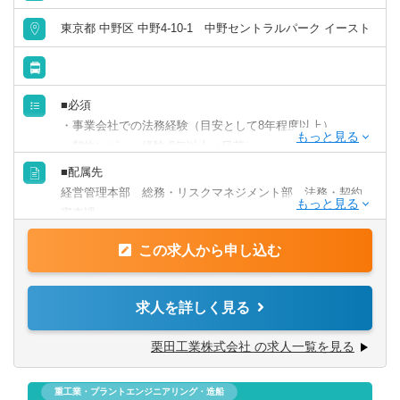
東京都 中野区 中野4-10-1 中野セントラルパーク イースト
■必須
・事業会社での法務経験（目安として8年程度以上）
・契約レビュー経験 8年以上（日英）
・M&A経験 5件程度以上（国内外）
■配属先
・英語を使用しての業務経験（契約レビュー関連）
経営管理本部 総務・リスクマネジメント部 法務・契約
審査課
■歓迎
・海外子会社ガバナンス関連業務の経験
この求人から申し込む
■部門、チームのミッション
・規程管理、審査経験
・事業活動上の法的リスク低減、法的トラブルの発生防止
・独占禁止法、取適法等の法令対応経験
・グループ法務機能の強化
求人を詳しく見る
■尚可
■業務内容
栗田工業株式会社 の求人一覧を見る
・海外紛争対応経験
・契約書の審査、起案（英文含む）
・社内研修講師経験
・各種法務相談対応
・サイバーセキュリティ対応経験
重工業・プラントエンジニアリング・造船
・新規ビジネス推進支援、契約書起案、法令対応