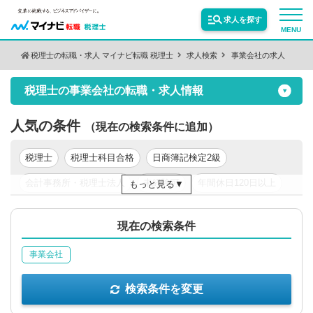
求人を探す
MENU
税理士の転職・求人 マイナビ転職 税理士
求人検索
事業会社の求人
検索条件を変更
サービス紹介
税理士の事業会社の転職・求人情報
保有資格
絞り込む
転職お役立ち情報
人気の条件
（現在の検索条件に追加）
税理士
税理士科目合格
日商簿記検定2級
絞り込む
業種
業界情報
会計事務所・税理士法人
未経験可
年間休日120日以上
もっと見る
年収200万円以上
年収300万円以上
年収400万円以上
求人情報
職種
絞り込む
現在の検索条件
年収500万円以上
東京都
関東
事業会社
絞り込む
勤務地
検索条件を変更