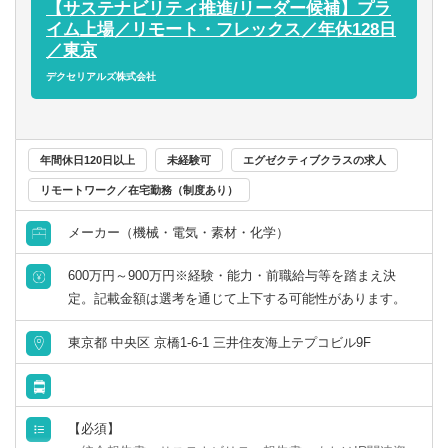
経理システム・会計システム運用、グループ会社へのシス
【サステナビリティ推進/リーダー候補】プラ
テム展開
イム上場／リモート・フレックス／年休128日
※上記のいずれかを担当いただきます。
／東京
デクセリアルズ株式会社
また、初期配属・ジョブローテーションにて、以下をお任
せする場合もございます。(スキル・経験考慮)
各工場や関連会社の経理キーパーソン
年間休日120日以上
未経験可
エグゼクティブクラスの求人
事業管理・事業企画・経営企画・IR・財務などの計数管理
を軸にした業務
リモートワーク／在宅勤務（制度あり）
メーカー（機械・電気・素材・化学）
社後の流れ
配属後はOJTにて業務の流れを学びます。徐々にできる範
600万円～900万円※経験・能力・前職給与等を踏まえ決
囲を広げ、ご自身のアイデアを発信することで組織活性化
定。記載金額は選考を通じて上下する可能性があります。
に繋げていただければと思います。
【雇入れ直後】上記業務
東京都 中央区 京橋1-6-1 三井住友海上テプコビル9F
【変更の範囲】会社の定める業務
働く環境について
◎残業は繁忙期などもございますが、月平均20時間程度
【必須】
◎安定した環境で長年在籍する社員も多数、新卒・中途隔