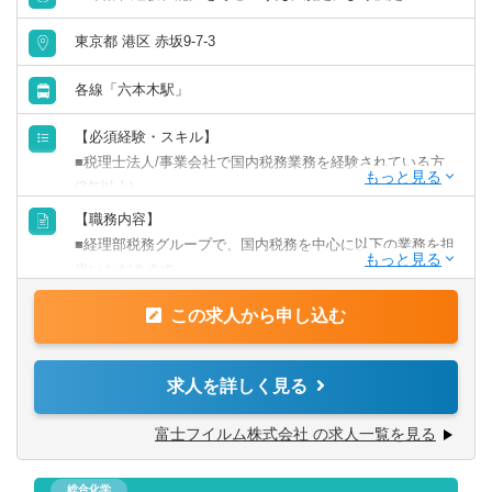
リモートワーク／在宅勤務（制度あり）
東京都 港区 赤坂9-7-3
各線「六本木駅」
年間休日120日以上
【必須経験・スキル】
原則として転勤なし
■税理士法人/事業会社で国内税務業務を経験されている方
(3年以上)
フレックス出勤／時差出勤（制度あり）
【職務内容】
【歓迎経験・スキル】
■経理部税務グループで、国内税務を中心に以下の業務を担
募集・採用情報
■税務関連の資格(税理士/公認会計士)
当いただきます。
※入社後、富士フイルムホールディングスへ出向となりま
新卒可
【求める人物像】
この求人から申し込む
す。
■税務の専門性をベースに、事業視点を持って課題解決に取
り組める方
未経験可
【具体的には】
求人を詳しく見る
■関係部門や外部アドバイザーを巻き込み、主体的にプロジ
■国内取引に係る税務論点の検討および対応方針の立案
ェクトを推進できる方
■業務の効率化および税務ガバナンス強化の推進
年収1000万円以上の求人
富士フイルム株式会社 の求人一覧を見る
■論点を整理し、当局・事業部門との建設的な議論をリード
■税務調査対応（当局対応および社内調整のリード）
できる方
■グループ会社の税務課題に対する支援・アドバイザリー
5名以上募集の求人
■既存の枠にとらわれず、新たな領域にも積極的にチャレン
総合化学