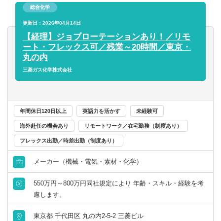
ができております。創業120年以上となった現在も、利益率
総合化学
のやりとり
10％以上をキープしながら経営を行っております。
※ご経験に応じて業務を決定致します。これらの業務を財
更新日：2026年04月14日
務課のメンバーで分担・協力しながら対応して頂きます。
【経理】ジョブローテーションあり！／リモ
ート・フレックス可／残業～20時間／東京・
【配属先部署】
丸の内
管理本部経理部経理課への配属となります。経理部は経理
三菱ガス化学株式会社
課と財務課に分かれており、部長含め14名の組織です。
経理課は総合職5名（40代課長１名、30代リーダー1名、20
代4名）、一般職1名の構成です。
年間休日120日以上
英語力を活かす
未経験可
【当社の魅力】
海外赴任の機会あり
リモートワーク／在宅勤務（制度あり）
■当社は主に断熱材やガスケットなど”熱や高温のガス、蒸
フレックス出勤／時差出勤（制度あり）
気を「断つ、保つ」技術”に強みを持った製品を作っていま
す。
メーカー（機械・電気・素材・化学）
■当社製品は発電、石油化学、建材、半導体、自動車、航空
宇宙等幅広い業界と取引があり、景気や業界不振に左右さ
550万円～800万円同社規定により 年齢・スキル・経験を考
れにくい体制が取れています。
慮します。
■当社は利益率は10％・製造業の9割と取引のある安定企業
です。リーマンショック時にも売上に大きなへこみもな
東京都 千代田区 丸の内2-5-2 三菱ビル