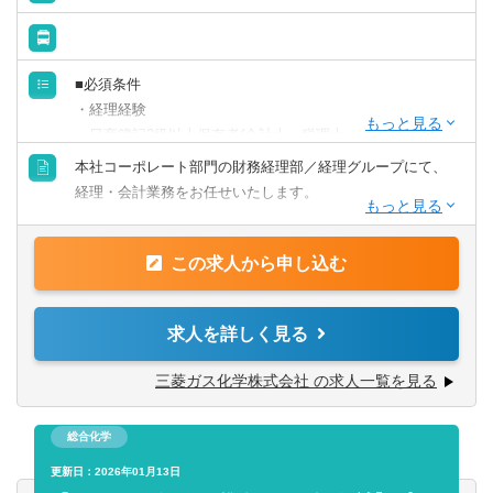
く、現在まで安定的に推移しています。
【働き方】
■必須条件
■休日：土日祝休み
・経理経験
■年間休日：128日
・日商簿記2級以上保有者(会計士・税理士・USCPAも可)
本社コーポレート部門の財務経理部／経理グループにて、
■歓迎条件
経理・会計業務をお任せいたします。
・英語力(目安：TOEIC700以上もしくは同等の英語力)
具体的には一
この求人から申し込む
般会計(会計伝票の起票・チェック・残高管理)
四半期決算
年次決算
求人を詳しく見る
財務諸表の作成・分析
連結管理会計(業績評価、事業部門や海外を含む子会社との
三菱ガス化学株式会社 の求人一覧を見る
情報交換)
開示資料の作成
総合化学
税務申請、移転価格文書作成、移転価格税務リスクの低
減、税務調査対応
更新日：2026年01月13日