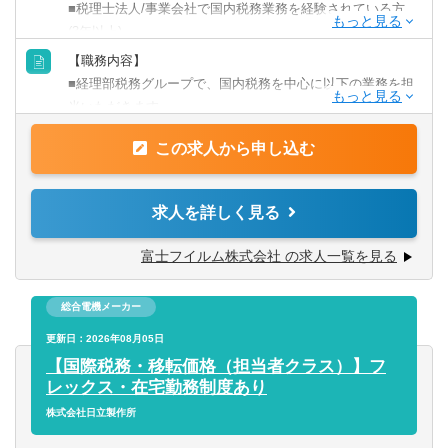
■税理士法人/事業会社で国内税務業務を経験されている方
いキャリア展開ができる
(3年以上)
英語力を活かす
【職務内容】
【歓迎経験・スキル】
■経理部税務グループで、国内税務を中心に以下の業務を担
中国語を活かす
■税務関連の資格(税理士/公認会計士)
当いただきます。
※入社後、富士フイルムホールディングスへ出向となりま
その他語学を活かす
【求める人物像】
この求人から申し込む
す。
■税務の専門性をベースに、事業視点を持って課題解決に取
り組める方
【具体的には】
求人を詳しく見る
■関係部門や外部アドバイザーを巻き込み、主体的にプロジ
■国内取引に係る税務論点の検討および対応方針の立案
ェクトを推進できる方
■業務の効率化および税務ガバナンス強化の推進
富士フイルム株式会社 の求人一覧を見る
■論点を整理し、当局・事業部門との建設的な議論をリード
■税務調査対応（当局対応および社内調整のリード）
できる方
■グループ会社の税務課題に対する支援・アドバイザリー
■既存の枠にとらわれず、新たな領域にも積極的にチャレン
総合電機メーカー
■税制改正への対応および新制度導入の推進
ジできる方
■組織再編・M&Aにおける税務論点整理、ストラクチャー
更新日：2026年08月05日
検討、PMI支援
【国際税務・移転価格（担当者クラス）】フ
※特にM&A・事業再編など、経営戦略に直結するプロジェ
レックス・在宅勤務制度あり
クトへの関与機会が豊富です
株式会社日立製作所