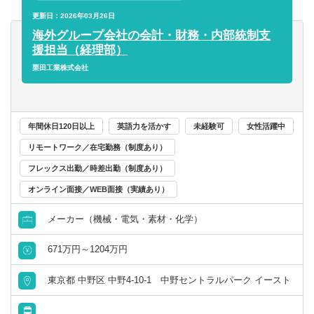
・法務以外の職種経験
・子会社における法務業務の支援
更新日：2026年03月26日
・法曹関連資格保有
・法務教育（各種法令、契約に関する法務研修の立案、実
海外グループ会社の会計・財務・内部統制支
施）
援担当（経理部）
■英語使用の状況 (場面/頻度)
栗田工業株式会社
英文契約レビュー（週2～3回程度）、海外子会社とのメー
■やりがい
ルのやり取りや打ち合わせ（年に2～３回程度）
・国内外問わず、新規ビジネス、M&A等を含む多様な業務
に携わることができます。
・当社は水資源の問題を中心とした環境問題の解決に繋が
年間休日120日以上
英語力を活かす
未経験可
女性活躍中
る事業が中心であるため、自身の知見を世界の環境改善に
リモートワーク／在宅勤務（制度あり）
活かすことができます。
フレックス出勤／時差出勤（制度あり）
オンライン面接／WEB面接（実績あり）
■期待すること
企業法務担当の即戦力としての活躍
メーカー（機械・電気・素材・化学）
671万円～1204万円
東京都 中野区 中野4-10-1 中野セントラルパーク イースト