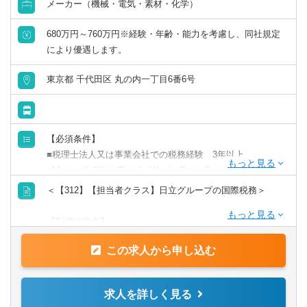
メーカー（機械・電気・素材・化学）
等）
【その他職種特有】
680万円～760万円※経験・年齢・能力を考慮し、同社規定
・各ビジネスの関係者と積極的に連携して主体的に遂行す
【配属組織について（概要・ミッション）】
により優遇します。
ることができる方
売上規模が約9兆円、国内外で600社を超える連結子会社を
コンサルタント／監査法人／士業関連
持つ日立グループの経理・財務コーポレート部門として、
税理士
会計事務所・税理士法人
北海道・東北
東京都 千代田区 丸の内一丁目6番6号
経営のかじ取りの一端を担います。税務関連業務を通じ
て、事業を税務面からサポートし、また税務コンプライア
すべて選択する
税理士科目合格
コンサルティングファーム
北海道
青森県
ンスを維持・向上させることをミッションとしています。
【必須条件】
戦略・業務・会計コンサルタント
日商簿記検定1級
事業会社
岩手県
宮城県
【携わる事業・ビジネス・サービス・製品など】
■税理士法人又は事業会社での税務経験 3年以上
日立グループのグローバル税務関連業務
■Microsoft Office(Excel、Word、PowerPoint)スキル
経営・戦略コンサルタント
日商簿記検定2級
金融機関
秋田県
山形県
■ビジネスレベルの英語力(現地法人との会議などで発言で
＜【312】【担当者クラス】日立グループの国際税務＞
【ポジションの魅力・やりがい・キャリアパス】
きるレベル)
財務・会計・税務コンサルタント
単体売上２兆円、グローバル連結売上9兆円の舵取り役とし
日商簿記検定3級
福島県
【配属組織名】
て、日立グループ約600社超の税務戦略を企画立案します。
【歓迎条件】
財務統括本部 財務本部 税務統括部
税務業務を通じて事業を把握し、打ち手を探る事業の現場
■国際税務の経験
この求人から申し込む
人事・組織コンサルタント
関東
で得た経験を糧に、専門スキルを伸ばすことができます。
■税理士、公認会計士、米国CPA等の資格
【職務概要】
■税理士法人等での経験
グローバル税務チームの一員として、各事業部や海外子会
その他（コンサルタント）
茨城県
栃木県
求人を詳しく見る
【働く環境】
社の関係者と積極的に連携し、担当するグローバル税務の