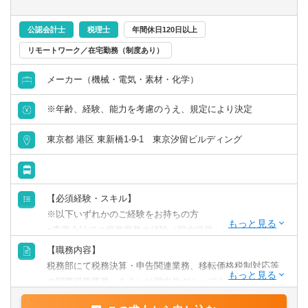
・統合レポートを通じ、企業の未来像を“描き・伝える”の一
翼を担うことで幅広い視野や経験を獲得できます
公認会計士
税理士
年間休日120日以上
・経営・IR・ESGの接点で戦略理解と発信を担い、開示領
リモートワーク／在宅勤務（制度あり）
域のプロフェッショナルとして成長できます
メーカー（機械・電気・素材・化学）
【入社後のキャリアプラン】
※年齢、経験、能力を考慮のうえ、規定により決定
経験や実績、ご本人様の志向性によりますが、将来的には
課長職へのステップアップを期待しています。またはIR・
東京都 港区 東新橋1-9-1 東京汐留ビルディング
広報など開示関連組織で経験の幅を広げて頂くことも可能
です。
【必須経験・スキル】
※以下いずれかのご経験をお持ちの方
■事業会社での税務業務の経験（国内税務・国際税務 不
問）
【職務内容】
■税理士法人での会計・税務業務の経験
税務部にて税務決算・申告関連業務、移転価格税制対応等
の国際税務業務、あるいは国内外グループ会社を含めた税
【歓迎経験・スキル】
務体制管理をご担当頂きます。ご経験・スキルに応じて業