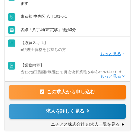
ます
東京都 中央区 八丁堀1-6-1
各線「八丁堀(東京)駅」徒歩3分
【必須スキル】
■税理士資格をお持ちの方
【歓迎スキル】
【業務内容】
■会計事務所や税理士事務所出身の方
当社の経理部財務課にて月次決算業務を中心にお任せしま
※上場企業でのご経験は問いません。
す。
【企業担当の推しポイント】
この求人から申し込む
【詳細】
■年間休日128日ときちんとお休みも取れる環境です。
■単体・連結決算業務
離職率約3%という数値にも働きやすさが表れており、今
■開示書類の作成（決算短信、四半期報告書、有価証券報告
求人を詳しく見る
回の転職で長期に渡り働ける企業への転職をお考えの方に
書）
は大変お勧めできる企業です。
■税金計算・申告
ニチアス株式会社 の求人一覧を見る
■月次業務
■製造業界の幅広い企業との取引があり、事業のリスク分散
■国内外の拠点、子会社への経理指導と支社、工場、営業と