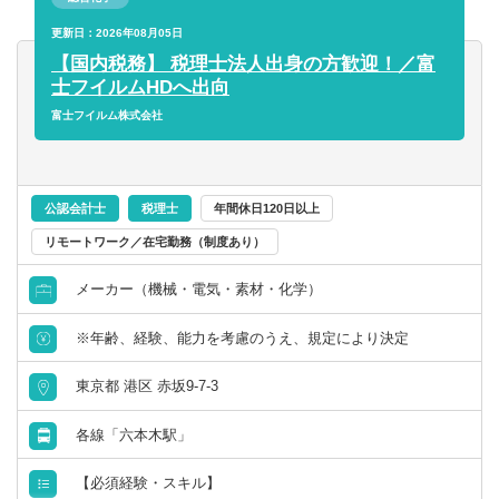
■税制改正への対応および新制度導入の推進
ジできる方
■組織再編・M&Aにおける税務論点整理、ストラクチャー
更新日：2026年08月05日
第二新卒可
検討、PMI支援
【国内税務】 税理士法人出身の方歓迎！／富
※特にM&A・事業再編など、経営戦略に直結するプロジェ
士フイルムHDへ出向
託児所・育児補助
クトへの関与機会が豊富です
富士フイルム株式会社
エグゼクティブクラスの求人
【仕事の魅力】
■富士フイルムグループの成長戦略（グローバル投資・事業
海外赴任の機会あり
再編・M&A）を税務の側面から支えるポジションです。国
公認会計士
税理士
年間休日120日以上
内税務の専門性を軸に、単なる申告業務にとどまらず、経
リモートワーク／在宅勤務（制度あり）
営判断に直結する税務論点への対応や、グループ横断の課
MBAホルダー募集
題解決に主体的に関与できます。
メーカー（機械・電気・素材・化学）
＜具体的には＞
有形商材の求人
※年齢、経験、能力を考慮のうえ、規定により決定
■グローバル展開する多様な事業を背景に、国内税務の幅広
く高度な論点に携われる
管理職求人
東京都 港区 赤坂9-7-3
■M&Aや組織再編など、経営判断に直結するテーマに深く
関与できる
オンライン面接／WEB面接（実績あり）
各線「六本木駅」
■税務の専門性に加え、事業理解・プロジェクト推進力を高
いレベルで習得可能
【必須経験・スキル】
語学
■将来的には、税務に限らず管理会計・資金・決算など幅広