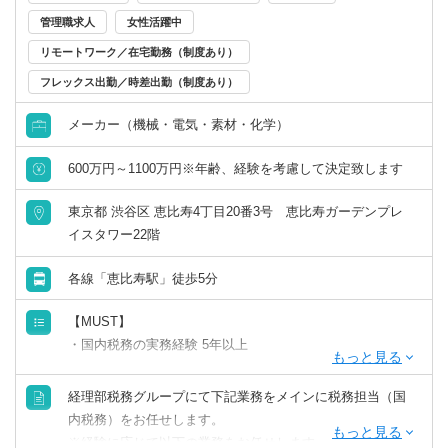
管理職求人
女性活躍中
【組織構成】
経理部：25名
リモートワーク／在宅勤務（制度あり）
フレックス出勤／時差出勤（制度あり）
【キャリアステップ】
・決算業務は皆でやるので、決算経験も積める、将来的に
メーカー（機械・電気・素材・化学）
資金グループに異動の可能性もある。
・海外子会社にも今後人員を供給したい（出向）
600万円～1100万円※年齢、経験を考慮して決定致します
理由：M&Aで海外子会社も増えている。（日機装からする
と孫会社的な位置づけ）その会社のガバナンス強化も必須
東京都 渋谷区 恵比寿4丁目20番3号 恵比寿ガーデンプレ
イスタワー22階
【出張】
各線「恵比寿駅」徒歩5分
当面なし（経験に応じて海外出張の可能性あり）
【MUST】
【面白み】
・国内税務の実務経験 5年以上
・M＆Aの際には十分に力を発揮いただけます。
・まだまだ完成された組織や構想ではなく、発展の最中売
【WANT】
り上げも伸ばしていく。
経理部税務グループにて下記業務をメインに税務担当（国
・マネジメント経験
・そのような成長フェーズの企業に身を置くことでガバナ
内税務）をお任せします。
・英語の読み書きレベル
ンス強化や税務業務について色々と経験ができる
※経験に応じて以下の業務をお任せします。