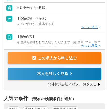
名鉄小牧線「小牧駅」
【必須経験・スキル】
以下いずれかに該当する方
■年次決算のご経験
■公認会計士
【職務内容】
■会計事務所でのご経験
経理課長候補として入社いただきます。経理課（2名、増員
中）の管理や、実際に手を動かして決算/税務/監査人対応を
【歓迎経験・スキル】
行います。
■上場企業の経理部門でのマネジメント経験/決算/税務/開示
この求人から申し込む
業務
【具体的には】
■会計士または税理士の資格
■月次、四半期、年次の連結決算報告の作成と分析
求人を詳しく見る
■進行基準会計への理解
■経理スタッフの指導と育成
■エクセルの高度活用力（関数やマクロなど）
■営業、現業部隊からの経理・税務関連相談対応
北斗株式会社 の求人一覧を見る
■英語力
【組織構成】
人気の条件
■管理本部 経理財務部 （合計6名、今後2～3名増員予定）
（現在の検索条件に追加）
★部長（今回の募集ポジション）係長1名－一般クラス1名