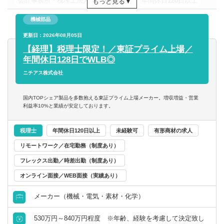
会計事務所・税理士法人
未経験可
年間休日120日以上
もっと見る
保持者(または科目合格者)、または、当該試験へのチャレン
・海外事業会社の経理チームと月次、年次の会議を企画、
ジ経験
開催する。
年収200万円以上
年収300万円以上
年収400万円以上
機械部品
・M&A等のプロジェクトにおける会計的見地からの分析や
年収500万円以上
更新日：2026年08月05日
東京都
関東
■英語使用の状況 (場面/頻度)
その後の経理体制整備（PMI）
業務での英語使用は全業務の4-5割程度。オンライン会議、
【経理】税理士限定！／東証プライム上場／
年間休日128日でWLB◎
メールのいずれも機会がある。月に一度の定例会議や年に1
■やりがい
度のリージョナル会議で海外グループ会社と対話する機会
ニチアス株式会社
・クリタグループの会計を担う中核人材として、グループ
がある
の会計基盤構築やグループ戦略展開に関与することが出来
海外出張は年1-3回程度の頻度
る。
国内TOPシェア製品を多数抱える東証プライム上場メーカー。増収増益・営業
利益率10%と業績が安定しております。
・グローバルに国内外グループ会社の担当者や外部専門家
とのコミュニケーションをとり、M&Aなど各種プロジェク
税理士
年間休日120日以上
未経験可
有形商材の求人
トをダイナミックに遂行することができる。
リモートワーク／在宅勤務（制度あり）
■期待すること
フレックス出勤／時差出勤（制度あり）
・グループ会計ポリシーの整備及び浸透。
オンライン面接／WEB面接（実績あり）
・海外子会社の会計及び内部統制の問題点の把握及び改善
・課内及び海事会社メンバーをリード、巻き込み、プロジ
メーカー（機械・電気・素材・化学）
ェクト含む業務推進をすること
530万円～840万円程度 ※年齢、経験を考慮して決定致し