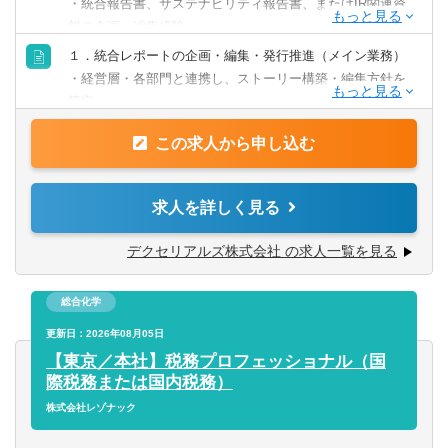
・統合報告書、サステナビリティ報告書、またはIR関連資
てなく働きやすい環境
料の企画・編集経験
◎入社6か月後はチーム状況により、週3日程度のリモート
・社内外ステークホルダーと協働し、関係部門を巻き込め
１．統合レポートの企画・編集・発行推進（メイン業務）
ワークも可能
るコミュニケーション能力
・経営層・各部門と連携し、ストーリー構築・編集方針を
策定
【歓迎経験・スキル】
・財務・非財務情報を統合した開示物の制作ディレクショ
・プロジェクトマネジメントスキル
この求人から申し込む
ン
・ESG／非財務開示に関する基礎知識
・制作会社・翻訳会社など外部パートナーとの進行管理
・開示関連の文章作成・編集スキル（日本語）
・主要な記事の企画・制作
求人を詳しく見る
・役員層とのコミュニケーション経験
２．ESG／非財務開示対応（サポート業務）
デクセリアルズ株式会社 の求人一覧を見る
・有報、TCFD、MSCI、CDPなど各種開示の整合性チェッ
ク
総合化学
・広報・IR・経営企画と連携し、開示戦略を企画
更新日：2026年08月05日
３．社内外コミュニケーション推進
【東京／本社】税務プロフェッショナル（国
・サステナビリティ経営に関する資料作成・社内展開
際税務または国内税務）
・プレゼン資料作成や経営報告の支援
株式会社レゾナック
【業務のやりがい・魅力】