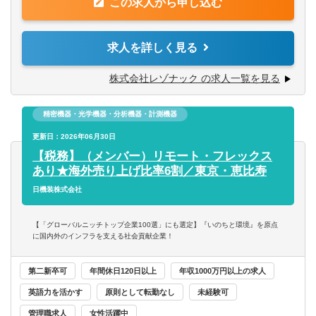
■税理士、公認会計士
この求人から申し込む
務をアサインとなります。
■英語での意思疎通が可能な方（目安：TOEICスコア 700点
※ご入社後、株式会社レゾナック・ホールディングスに出
以上)
向となります。
求人を詳しく見る
【求める人物像】
【具体的には】
株式会社レゾナック の求人一覧を見る
■自己研鑽に意欲的で現状維持に満足せず努力を続けられる
■国税・地方税・消費税等の決算・申告関連業務、グループ
方
通算制度の運用管理
■社内外問わず自ら積極的にコミュニケーションを取り情報
精密機器・光学機器・分析機器・計測機器
■税制改正対応、税務調査対応
を取りに行けるかた方
■グローバル税務ガバナンスの体制整備、BEPS2.0対応、
更新日：2026年06月30日
■主体性があり、成果に拘る実行力をお持ちの方
移転価格モニタリング、文書化によるリスク低減対応、国
【税務】（メンバー）リモート・フレックス
■将来のリーダーとして、税務にとどまらず財務経理の分野
内外税務自主監査の企画実施
あり★海外売り上げ比率6割／東京・恵比寿
で活躍を目指したい方
■事業部門や関係会社への税務支援
日機装株式会社
■海外進出やM&A等のプロジェクトに対する税務支援
【「グローバルニッチトップ企業100選」にも選定】『いのちと環境』を原点
※業務によっては英語を使用する機会がございます（英文
に国内外のインフラを支える社会貢献企業！
読解、英文メール対応、英会話）
※他部門のプロジェクト等での社内連携も多く、税務にて
第二新卒可
年間休日120日以上
年収1000万円以上の求人
検討すべき事項（税務リスク検討など）について提案する
英語力を活かす
原則として転勤なし
未経験可
機会もあります。様々な部署と連携しながら業務を進める
ことができます。
管理職求人
女性活躍中