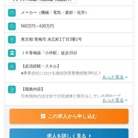
も推進していく予定です。
メーカー（機械・電気・素材・化学）
【働き方】
フレックス制度(コアタイムなし)、在宅勤務制度を積極的に
560万円～630万円
活用しております。
在宅：週1回～月2,3回程度
東京都 青梅市 末広町1丁目3番1号
残業：平均23時間程度
転勤：当面なし
ＪＲ青梅線「小作駅」徒歩15分
【組織構成】
【必須経験・スキル】
経理部：25名
■事業会社における連結決算業務経験3年以上
■税務関連のご経験
【職務内容】
【歓迎経験・スキル】
日本国内のほぼ全ての完成車と取引をしている同社にて、
■海外折衝経験をお持ちの方
経営体制の強化を目的に、経理（連結・税務管理）課長候
■英語（読み書きレベル）
補をお任せいたします。
■メーカーやメガバンクご出身の方
この求人から申し込む
【具体的には】
■連結決算に関する業務
求人を詳しく見る