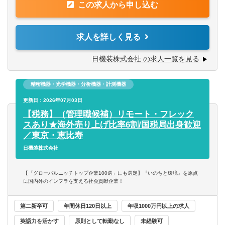
この求人から申し込む
【キャリアパス】
・確定申告。孫会社までの添付資料を提出。海外子会社と
業務ローテーションにより、将来的には希望に応じて財務
のやりとり。海外子会社の情報収集
経理関係の別業務、事業部での業務、海外グループ会社へ
求人を詳しく見る
の出向等の可能性もございます。また、税務部を含めてご
【担当領域】
本人の志向や会社の状況に応じまして、将来リーダー職へ
経験・スキルに応じて業務をアサインします。
日機装株式会社 の求人一覧を見る
の登用の可能性もございます。
・法人税、固定資産税などの申告
・国際税務の場合、BEPSは税理士法人に依頼しているこ
精密機器・光学機器・分析機器・計測機器
とも多く、一緒に進めている
・BEPSや移転価格対応がメイン
更新日：2026年07月03日
・海外の税制状況のウォッチ たとえば、海外の税対応を
【税務】（管理職候補）リモート・フレック
ＨＰから調査するなど
スあり★海外売り上げ比率6割/国税局出身歓迎
・海外子会社との連携も多い（上記業務で現地法人に資料
／東京・恵比寿
と作ってもらうため）（基本はメールで）
日機装株式会社
【働き方】
【「グローバルニッチトップ企業100選」にも選定】『いのちと環境』を原点
フレックス制度(コアタイムなし)、在宅勤務制度を積極的に
に国内外のインフラを支える社会貢献企業！
活用しております。
在宅：週1回～月2,3回程度
第二新卒可
年間休日120日以上
年収1000万円以上の求人
残業：平均23時間程度
英語力を活かす
原則として転勤なし
未経験可