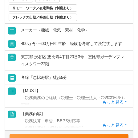
リモートワーク／在宅勤務（制度あり）
【やりがい・魅力】
フレックス出勤／時差出勤（制度あり）
■レゾナック・グループ経営統合を経て、グループ横断の税
務管理によりどのように企業価値最大化に貢献していくの
メーカー（機械・電気・素材・化学）
か、言い換えれば税負担を抑えながら利益増大に貢献する
かの戦略設計に比重を置いていく方針です。これから統合
400万円～600万円※年齢、経験を考慮して決定致します
税務管理を運用・改善してゆくフェーズであり貴重な経験
ができます。
東京都 渋谷区 恵比寿4丁目20番3号 恵比寿ガーデンプレ
■海外取引にかかる論点も多く、進出先国毎の税制を把握す
イスタワー22階
ることで税務知識の幅を広げつつ、グローバルな事業活動
に携わり協業できることが魅力です。
各線「恵比寿駅」徒歩5分
■M&A等のプロジェクトでは検討内容が多岐に渡るため、
【MUST】
社外税務専門家との連携の機会も多く自身のスキルアップ
・税務業務のご経験（税理士・税理士法人・税務署出身も
にもつながります。
可能）
■同社の税務部は他社と比較すると大きな規模で活動してい
ます。優遇税制等の活用等の税務プランニングの実行はキ
【業務内容】
【WANT】
ャッシュへの影響が大きく、税務部として企業価値向上へ
・税務決算・申告、BEPS対応等
・英語力
直接的に貢献でき、やりがいを感じられます。
・税務決算(法人税などの確定申告)
・国際税務の経験
・納税関係+ＢＥＰＳ対応 ３文書の作成を更新