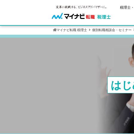
税理士・
マイナビ転職 税理士
個別転職相談会・セミナー
ご状況別
税理士試
保有資格
年齢別転職
受験資格・
税理士の転
はじめての
試験科目の
税理士科目
サービス紹介
転職お役立ち情報
業界情報
はじ
求人情報
2回目以降
税理士試験