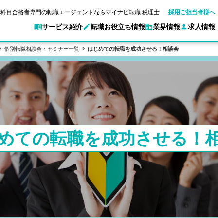
科目合格者専門の転職エージェントならマイナビ転職 税理士
採用ご担当者様へ
サービス紹介
転職お役立ち情報
業界情報
求人情報
個別転職相談会・セミナー一覧
はじめての転職を成功させる！相談会
マイナビ転職 税理士とは？
ご利用ガイド
キャ
転職ガイド
験情報
別求人情報
業界別求人情報
企業情報
転職活動お役立
アクセスマップ
Web面談サービス
個別
ポイント
申し込み手順
職
女性税理士の転職
実名公開企業一覧
ご紹介企業特集
キャリア診断
転職成功事例
非公開求人とは？
ご紹
転職の方へ
一覧と概要
合格の転職
科目合格者の転職
会計事務所・税理士法人への転職
年収診断
よくあるご質問
めての転職を成功させる！
の転職の方へ
合格後の流れ
未経験分野への転職
コンサルティングファームへの転職
ストレス診断
一般企業・事業会社への転職