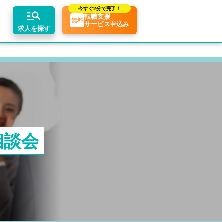
今すぐ
2分で完了！
転職支援
無料
サービス申込み
求人を探す
リアアドバイザーの紹介
ちコンテンツ
業界トピックス
エリア別求人情報
転職相談会・セミナー
転職お役立ち情報
業界情報の記事一覧
関東・首都圏
介求人例
転職成功ノウハウ
税理士用語辞典
関西
相談会
税理士・科目合格者の転職Q&A
東海