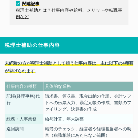
関連記事
税理士補助とは？仕事内容や給料、メリットや転職事
例など
税理士補助の仕事内容
未経験の方が税理士補助として担う仕事内容は、主に以下の4種類
が挙げられます
。
仕事内容の種類
具体的な業務
記帳
(
経理事務
)
代
請求書、領収書、現金出納の仕訳、会計ソフ
行
トへの伝票入力、勘定元帳の作成、書類のフ
ァイリング、決算書の作成
総務・人事業務
給与計算、年末調整
巡回訪問
帳簿のチェック、経営者や経理担当者への助
言（税務相談にあたらない範囲）