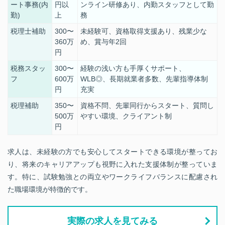
ート事務(内
円以
ンライン研修あり、内勤スタッフとして勤
勤)
上
務
税理士補助
300〜
未経験可、資格取得支援あり、残業少な
360万
め、賞与年2回
円
税務スタッ
300〜
経験の浅い方も手厚くサポート、
フ
600万
WLB◎、長期就業者多数、先輩指導体制
円
充実
税理補助
350〜
資格不問、先輩同行からスタート、質問し
500万
やすい環境、クライアント制
円
求人は、未経験の方でも安心してスタートできる環境が整ってお
り、将来のキャリアアップも視野に入れた支援体制が整っていま
す。特に、試験勉強との両立やワークライフバランスに配慮され
た職場環境が特徴的です。
実際の求人を見てみる