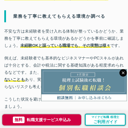
業務を丁寧に教えてもらえる環境か調べる
不安な方は未経験者を受け入れる体制が整っているかどうか、業
務を丁寧に教えてもらえる環境があるかどうかを事前に確認しま
しょう。
未経験OKと謳っている職場でも、その実態は様々
です。
例えば、未経験者でも基本的なビジネスマナーやPCスキルがあれ
ば十分とする、会計や税法に関する基礎知識がある程度求められ
るなどです。また、
小規模な事務所の場合、教育体制が整ってい
ないことも
あり、実質的に独学に近い形で業務を覚えなければな
らないリスクも考えられます。
こうした状況を避けるためには、事前に以下の点は事前に確認し
ましょう。
マイナビ転職 税理士
教育体制の有無
無料
転職支援サービス申込み
ご利用ガイド
先輩社員のサポート体制