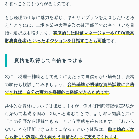
を養うことにもつながるものです。
もし経理の仕事に魅力を感じ、キャリアプランを見直したいと考
えたときには、上場企業や大手企業の経理部門でのキャリアを目
指す選択肢も増えます。
将来的には財務マネージャーやCFO(最高
財務責任者)といったポジションを目指すことも可能
です。
資格を取得して自信をつける
次に、税理士補助として働くにあたって自信がない場合は、資格
の取得も検討してみましょう。
合格基準が明確な資格試験に合格
できれば、自分の実力を客観的に確認できるためです
。
具体的な資格については後述しますが、例えば日商簿記検定3級か
ら始めて基礎を固め、2級へと進むことで、より深い知識と共に
「この分野なら理解できる」という実感を得られます。「わから
ないことを理解できるようになる」という経験は、
働き始めてか
らも新しい課題に立ち向かう自信となって支えてくれます
。