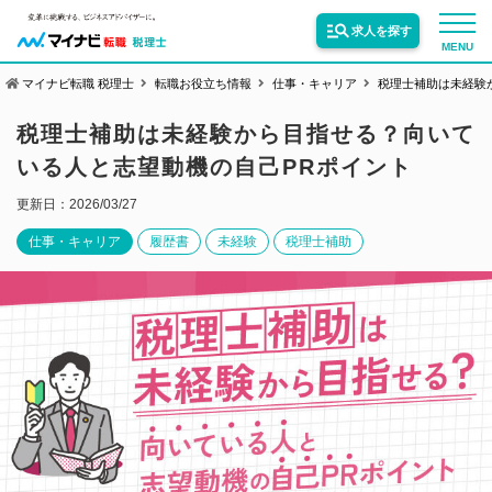
求人を探す
MENU
マイナビ転職 税理士
転職お役立ち情報
仕事・キャリア
税理士補助は未経験
サービス紹介
税理士補助は未経験から目指せる？向いて
いる人と志望動機の自己PRポイント
転職お役立ち情報
更新日：2026/03/27
仕事・キャリア
履歴書
未経験
税理士補助
業界情報
求人情報