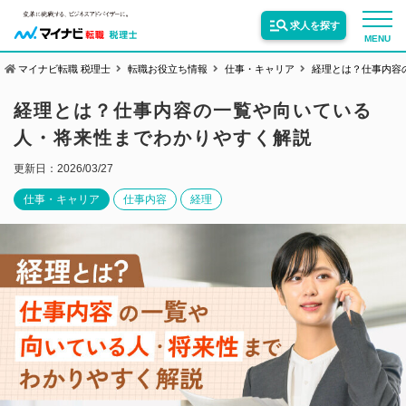
求人を探す
MENU
マイナビ転職 税理士
転職お役立ち情報
仕事・キャリア
経理とは？仕事内容
サービス紹介
経理とは？仕事内容の一覧や向いている
人・将来性までわかりやすく解説
転職お役立ち情報
更新日：2026/03/27
仕事・キャリア
仕事内容
経理
業界情報
求人情報