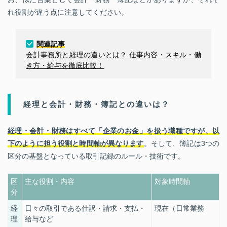
れ役割が違う点に注意してください。
関連記事
会計事務所と経理の違いとは？ 仕事内容・スキル・働
き方・給与を徹底比較！
経理と会計・財務・簿記との違いは？
経理・会計・財務はすべて「企業のお金」を扱う職種ですが、以
下のように担う役割と時間軸が異なります
。そして、簿記は3つの
区分の基盤となっている取引記録のルール・技術です。
区
主な役割・内容
対象時間軸
分
経
日々の取引である
仕訳・請求・支払・
現在（日常業務
理
給与など