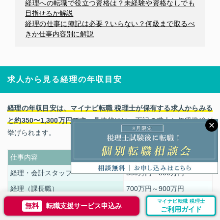
経理への転職で役立つ資格は？未経験や資格なしでも
目指せるか解説
経理の仕事に簿記は必要？いらない？何級まで取るべ
きか仕事内容別に解説
求人から見る経理の年収目安
経理の年収目安は、マイナビ転職 税理士が保有する求人からみる
と約350〜1,300万円です
。具体的には、下記の求人と年収推移が
挙げられます。
仕事内容
年収
経理
・会計スタッフ
3
5
0万円～
800
万円
経理（課長職）
700
万円～
900
万円
マイナビ転職 税理士
経理
・会計スタッフ（BPO）
3
50万円～
800
万円
無料
転職支援サービス申込み
ご利用ガイド