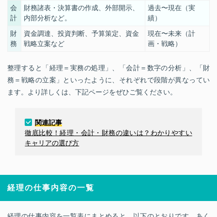
会
財務諸表・決算書の作成、外部開示、
過去〜現在（実
計
内部分析
など。
績）
財
資金調達、投資判断、予算策定、資金
現在〜未来（計
務
戦略立案
など
画・戦略）
整理すると「経理＝実務の処理」、「会計＝数字の分析」、「財
務＝戦略の立案」といったように、それぞれで段階が異なってい
ます。より詳しくは、下記ページをぜひご覧ください。
関連記事
徹底比較！経理・会計・財務の違いは？わかりやすい
キャリアの選び方
経理の仕事内容の一覧
経理の仕事内容を一覧表にまとめると、以下のとおりです。あく