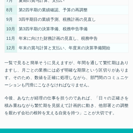
7月
夏期の賞与計算、支払い
8月
第
2
四半期の業績確認、予算の再調整
9月
3
四半期目の業績予測、税務計画の見直し
10月
第
3
四半期の決算準備、税務申告準備
11月
年末に向けた財務計画の見直し、税務申告
12月
年末の賞与計算と支払い、年度末の決算準備開始
一覧で見ると簡単そうに見えますが、年間を通して繁忙期はあり
ますし、月ごとの業務には必ず明確な期限という区切りがありま
す。そのため、数値を正確に処理しながら、部門間のコミュニケ
ーションも円滑にこなさなければなりません。
今後、あなたが経理の仕事を担うのであれば、「日々の正確さを
積み重ねながら繁忙期を見据えて計画的に動き、他部署との調整
を厭わず会社の根幹を支える自覚を持つ」ことが大切です。