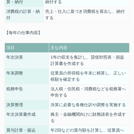
算・納付
納付
する
消費税の計算・納
売上・仕入に基づき消費税を算出し、納付
付
する
【毎年の仕事内容】
項目
主な内容
年次決算
1
年の収支を集計し、貸借対照表・損益
計算書を作成
する
年末調整
従業員の所得税を年末に精算し、正しい
税額を確定
する
税務申告
法人税・住民税・消費税などを税務署へ
申告
する
決算整理
決算に必要な各種仕訳や調整を実施
する
年次決算書作成
株主・金融機関向けに財務諸表を作成
す
る
賞与計算・振込
年2回などの賞与額を計算し、従業員へ