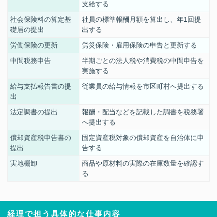
支給
する
社会保険料の算定基
社員の標準報酬月額を算出し、年1回提
礎届の提出
出
する
労働保険の更新
労災保険・雇用保険の申告と更新
する
中間税務申告
半期ごとの法人税や消費税の中間申告を
実施
する
給与支払報告書の提
従業員の給与情報を市区町村へ提出
する
出
法定調書の提出
報酬・配当などを記載した調書を税務署
へ提出
する
償却資産税申告書の
固定資産税対象の償却資産を自治体に申
提出
告
する
実地棚卸
商品や原材料の実際の在庫数量を確認
す
る
経理で担う具体的な仕事内容