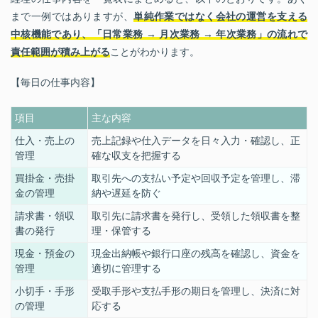
まで一例ではありますが、
単純作業ではなく会社の運営を支える
中核機能であり、「日常業務 → 月次業務 → 年次業務」の流れで
責任範囲が積み上がる
ことがわかります。
【毎日の仕事内容】
項目
主な内容
仕入・売上の
売上記録や仕入データを日々入力・確認し、正
管理
確な収支を把握
する
買掛金・売掛
取引先への支払い予定や回収予定を管理し、滞
金の管理
納や遅延を防ぐ
請求書・領収
取引先に請求書を発行し、受領した領収書を整
書の発行
理・保管する
現金・預金の
現金出納帳や銀行口座の残高を確認し、資金を
管理
適切に管理する
小切手・手形
受取手形や支払手形の期日を管理し、決済に対
の管理
応する