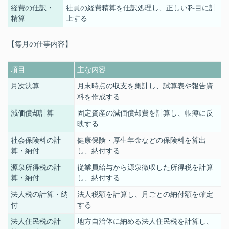
経費の仕訳・
社員の経費精算を仕訳処理し、正しい科目に計
精算
上する
【毎月の仕事内容】
項目
主な内容
月次決算
月末時点の収支を集計し、試算表や報告資
料を作成
する
減価償却計算
固定資産の減価償却費を計算し、帳簿に反
映
する
社会保険料の計
健康保険・厚生年金などの保険料を算出
算・納付
し、納付
する
源泉所得税の計
従業員給与から源泉徴収した所得税を計算
算・納付
し、納付
する
法人税の計算・納
法人税額を計算し、月ごとの納付額を確定
付
する
法人住民税の計
地方自治体に納める法人住民税を計算し、