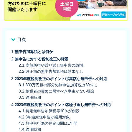
目次
無申告加算税とは何か
無申告に対する税制改正の背景
高額所得や繰り返し無申告の急増
改正前の無申告加算税は効果なし
2023年度税制改正のポイント①高額な無申告への対応
300万円超の部分の無申告加算税は30％に
納税者の責めに帰すべき事由がない場合
適用時期
2023年度税制改正のポイント②繰り返し無申告への対応
特定無申告加算税等10％が創設
3年連続無申告が適用対象
無申告行為の判定期間は1年間
適用時期