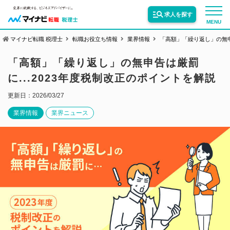
求人を探す
MENU
マイナビ転職 税理士
転職お役立ち情報
業界情報
「高額」「繰り返し」の無申
サービス紹介
「高額」「繰り返し」の無申告は厳罰
に...2023年度税制改正のポイントを解説
転職お役立ち情報
更新日：2026/03/27
業界情報
業界ニュース
業界情報
求人情報