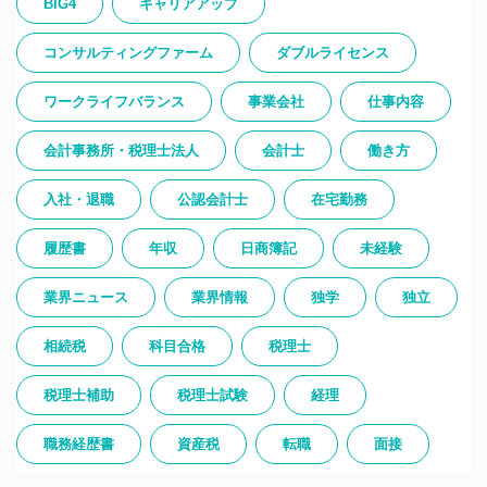
BIG4
キャリアアップ
コンサルティングファーム
ダブルライセンス
ワークライフバランス
事業会社
仕事内容
会計事務所・税理士法人
会計士
働き方
入社・退職
公認会計士
在宅勤務
履歴書
年収
日商簿記
未経験
業界ニュース
業界情報
独学
独立
相続税
科目合格
税理士
税理士補助
税理士試験
経理
職務経歴書
資産税
転職
面接