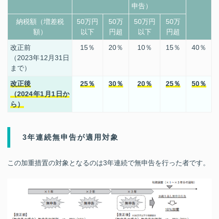
申告）
納税額（増差税
50万円
50万
50万円
50万
額）
以下
円超
以下
円超
改正前
15
％
20
％
10
％
15
％
40
％
（2023年12月31日
まで）
改正後
25
％
30
％
20
％
25
％
50
％
（2024年1月1日か
ら）
3年連続無申告が適用対象
この加重措置の対象となるのは3年連続で無申告を行った者です。