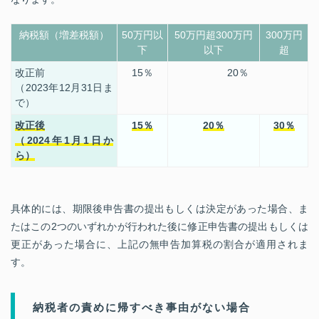
納税額（増差税額）
50
万円以
50
万円超
300
万円
300
万円
下
以下
超
改正前
15
％
20
％
（2023年12月31日ま
で）
改正後
15
％
20
％
30
％
（2024年1月1日か
ら）
具体的には、期限後申告書の提出もしくは決定があった場合、ま
たはこの2つのいずれかが行われた後に修正申告書の提出もしくは
更正があった場合に、上記の無申告加算税の割合が適用されま
す。
納税者の責めに帰すべき事由がない場合