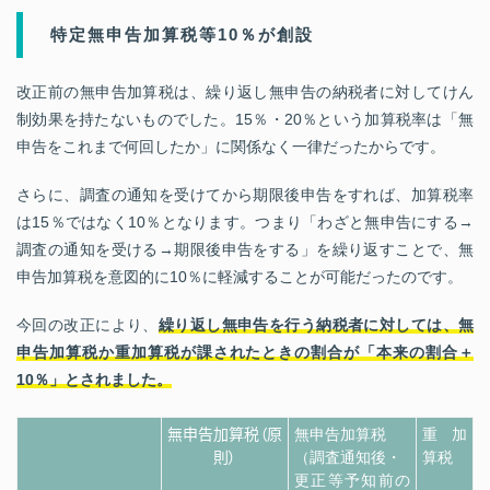
特定無申告加算税等10％が創設
改正前の無申告加算税は、繰り返し無申告の納税者に対してけん
制効果を持たないものでした。15％・20％という加算税率は「無
申告をこれまで何回したか」に関係なく一律だったからです。
さらに、調査の通知を受けてから期限後申告をすれば、加算税率
は15％ではなく10％となります。つまり「わざと無申告にする→
調査の通知を受ける→期限後申告をする」を繰り返すことで、無
申告加算税を意図的に10％に軽減することが可能だったのです。
今回の改正により、
繰り返し無申告を行う納税者に対しては、無
申告加算税か重加算税が課されたときの割合が「本来の割合＋
10％」とされました。
無申告加算税（原
無申告加算税
重加
則）
（調査通知後・
算税
更正等予知前の