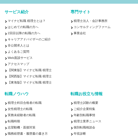
税理士
税理士科目合格
サービス紹介
専門サイト
マイナビ転職 税理士とは？
税理士法人・会計事務所
会計事務所・税理士法人
コンサルティングファーム
事業会社
はじめての転職の方へ
コンサルティングファーム
2回目以降の転職の方へ
事業会社
キャリアアドバイザーのご紹介
◇コンサルタント／監査法人／士業関連
非公開求人とは
戦略・業務・会計コンサルタント
会計事務所・税理士法人
よくあるご質問
Web面談サービス
◇金融専門職
アクセスマップ
投資銀行系業務
投資事業
資産管理
【関東版】マイナビ転職 税理士
【関西版】マイナビ転職 税理士
◇経営／企画／管理／事務
【東海版】マイナビ転職 税理士
経理
財務／税務／会計
事務／秘書
転職ノウハウ
転職お役立ち情報
税理士科目合格者の転職
税理士試験の概要
北海道・東北
女性税理士の転職
ご紹介企業特集
北海道
青森県
岩手県
宮城県
秋田県
山形県
福島県
実務未経験者の転職
年齢別転職事情
関東
転職時期
税理士業界ニュース
茨城県
志望動機・面接対策
栃木県
群馬県
埼玉県
個別転職相談会
千葉県
東京都
神奈川県
職務経歴書・履歴書の書き方
年収診断