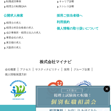
北陸・甲信越
転職成功事例
キャリア診断
新潟県
富山県
石川県
福井県
山梨県
長野県
税理士の転職Q&A
ストレス診断
東海
公開求人検索
採用ご担当者様へ
岐阜県
静岡県
愛知県
三重県
利用規約
税理士の求人
関西
税理士科目合格者の求人
個人情報の取り扱いについて
会計事務所・税理士法人の求人
滋賀県
京都府
大阪府
兵庫県
奈良県
和歌山県
事業会社の求人
中国・四国
東京都の求人
鳥取県
島根県
岡山県
広島県
山口県
徳島県
香川県
大阪府の求人
愛媛県
高知県
株式会社マイナビ
九州・沖縄
福岡県
佐賀県
長崎県
熊本県
大分県
宮崎県
鹿児島県
会社概要
アクセス
サスティナビリティ
採用
グループ企業
個人情報保護方針
沖縄県
200万以上
300万以上
400万以上
500万以上
600万以上
700万以上
800万以上
900万以上
1,000万以上
1,100万以上
1,200万以上