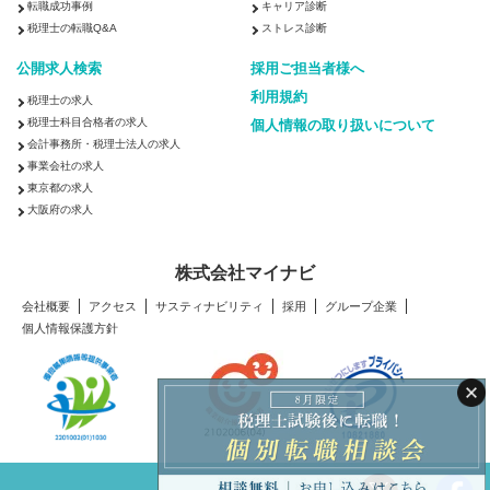
北陸・甲信越
転職成功事例
キャリア診断
新潟県
富山県
石川県
福井県
山梨県
長野県
税理士の転職Q&A
ストレス診断
東海
公開求人検索
採用ご担当者様へ
岐阜県
静岡県
愛知県
三重県
利用規約
税理士の求人
関西
税理士科目合格者の求人
個人情報の取り扱いについて
会計事務所・税理士法人の求人
滋賀県
京都府
大阪府
兵庫県
奈良県
和歌山県
事業会社の求人
中国・四国
東京都の求人
鳥取県
島根県
岡山県
広島県
山口県
徳島県
香川県
大阪府の求人
愛媛県
高知県
株式会社マイナビ
九州・沖縄
福岡県
佐賀県
長崎県
熊本県
大分県
宮崎県
鹿児島県
会社概要
アクセス
サスティナビリティ
採用
グループ企業
個人情報保護方針
沖縄県
200万以上
300万以上
400万以上
500万以上
600万以上
700万以上
800万以上
900万以上
1,000万以上
1,100万以上
1,200万以上