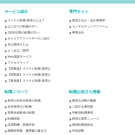
税理士
税理士科目合格
サービス紹介
専門サイト
マイナビ転職 税理士とは？
税理士法人・会計事務所
会計事務所・税理士法人
コンサルティングファーム
事業会社
はじめての転職の方へ
コンサルティングファーム
2回目以降の転職の方へ
事業会社
キャリアアドバイザーのご紹介
◇コンサルタント／監査法人／士業関連
非公開求人とは
戦略・業務・会計コンサルタント
会計事務所・税理士法人
よくあるご質問
Web面談サービス
◇金融専門職
アクセスマップ
投資銀行系業務
投資事業
資産管理
【関東版】マイナビ転職 税理士
【関西版】マイナビ転職 税理士
◇経営／企画／管理／事務
【東海版】マイナビ転職 税理士
経理
財務／税務／会計
事務／秘書
転職ノウハウ
転職お役立ち情報
税理士科目合格者の転職
税理士試験の概要
北海道・東北
女性税理士の転職
ご紹介企業特集
北海道
青森県
岩手県
宮城県
秋田県
山形県
福島県
実務未経験者の転職
年齢別転職事情
関東
転職時期
税理士業界ニュース
茨城県
志望動機・面接対策
栃木県
群馬県
埼玉県
個別転職相談会
千葉県
東京都
神奈川県
職務経歴書・履歴書の書き方
年収診断