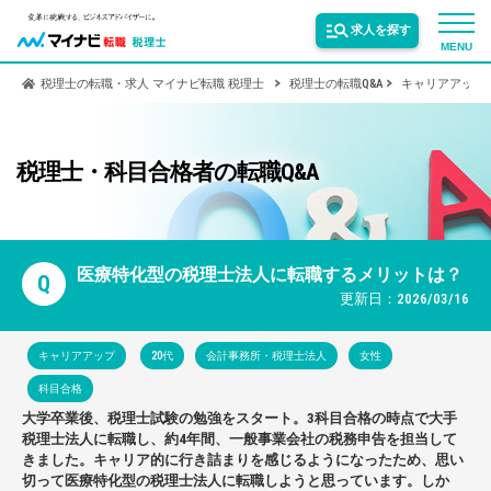
求人を探す
MENU
税理士の転職・求人 マイナビ転職 税理士
税理士の転職Q&A
キャリアアップ
サービス紹介
税理士・科目合格者の転職Q&A
転職お役立ち情報
業界情報
医療特化型の税理士法人に転職するメリットは？
Q
更新日：2026/03/16
求人情報
キャリアアップ
20代
会計事務所・税理士法人
女性
科目合格
大学卒業後、税理士試験の勉強をスタート。3科目合格の時点で大手
税理士法人に転職し、約4年間、一般事業会社の税務申告を担当して
きました。キャリア的に行き詰まりを感じるようになったため、思い
切って医療特化型の税理士法人に転職しようと思っています。しか