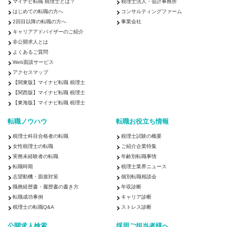
マイナビ転職 税理士とは？
税理士法人・会計事務所
はじめての転職の方へ
コンサルティングファーム
2回目以降の転職の方へ
事業会社
キャリアアドバイザーのご紹介
非公開求人とは
よくあるご質問
Web面談サービス
アクセスマップ
【関東版】マイナビ転職 税理士
【関西版】マイナビ転職 税理士
【東海版】マイナビ転職 税理士
転職ノウハウ
転職お役立ち情報
税理士科目合格者の転職
税理士試験の概要
女性税理士の転職
ご紹介企業特集
実務未経験者の転職
年齢別転職事情
転職時期
税理士業界ニュース
志望動機・面接対策
個別転職相談会
職務経歴書・履歴書の書き方
年収診断
転職成功事例
キャリア診断
税理士の転職Q&A
ストレス診断
公開求人検索
採用ご担当者様へ