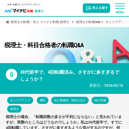
求人を探す
MENU
税理士の転職・求人 マイナビ転職 税理士
税理士の転職Q&A
キャリアアップ
サービス紹介
税理士・科目合格者の転職Q&A
転職お役立ち情報
業界情報
30代前半で、4回転職済み。さすがに多すぎるで
Q
しょうか？
更新日：2026/03/16
求人情報
キャリアアップ
30代
会計事務所・税理士法人
検討準備
税理士
税理士の場合、「転職回数の多さが不利にならない」と言われていま
すが、実際のところはどうなのでしょうか。私は30代前半で、すでに
4回転職しています。さすがに多すぎるような気がするのですが、何