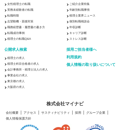
女性税理士の転職
ご紹介企業特集
実務未経験者の転職
年齢別転職事情
転職時期
税理士業界ニュース
志望動機・面接対策
個別転職相談会
職務経歴書・履歴書の書き方
年収診断
転職成功事例
キャリア診断
税理士の転職Q&A
ストレス診断
公開求人検索
採用ご担当者様へ
利用規約
税理士の求人
税理士科目合格者の求人
個人情報の取り扱いについて
会計事務所・税理士法人の求人
事業会社の求人
東京都の求人
大阪府の求人
株式会社マイナビ
会社概要
アクセス
サスティナビリティ
採用
グループ企業
個人情報保護方針