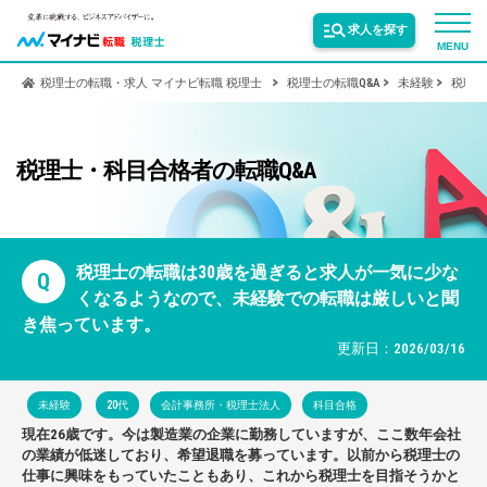
求人を探す
MENU
税理士の転職・求人 マイナビ転職 税理士
税理士の転職Q&A
未経験
税理士
サービス紹介
税理士・科目合格者の転職Q&A
転職お役立ち情報
業界情報
税理士の転職は30歳を過ぎると求人が一気に少な
Q
くなるようなので、未経験での転職は厳しいと聞
き焦っています。
求人情報
更新日：2026/03/16
未経験
20代
会計事務所・税理士法人
科目合格
現在26歳です。今は製造業の企業に勤務していますが、ここ数年会社
の業績が低迷しており、希望退職を募っています。以前から税理士の
仕事に興味をもっていたこともあり、これから税理士を目指そうかと