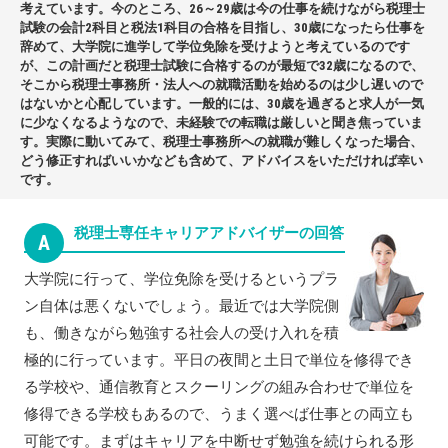
考えています。今のところ、26～29歳は今の仕事を続けながら税理士
試験の会計2科目と税法1科目の合格を目指し、30歳になったら仕事を
辞めて、大学院に進学して学位免除を受けようと考えているのです
が、この計画だと税理士試験に合格するのが最短で32歳になるので、
そこから税理士事務所・法人への就職活動を始めるのは少し遅いので
はないかと心配しています。一般的には、30歳を過ぎると求人が一気
に少なくなるようなので、未経験での転職は厳しいと聞き焦っていま
す。実際に動いてみて、税理士事務所への就職が難しくなった場合、
どう修正すればいいかなども含めて、アドバイスをいただければ幸い
です。
税理士専任キャリアアドバイザーの回答
A
大学院に行って、学位免除を受けるというプラ
ン自体は悪くないでしょう。最近では大学院側
も、働きながら勉強する社会人の受け入れを積
極的に行っています。平日の夜間と土日で単位を修得でき
る学校や、通信教育とスクーリングの組み合わせで単位を
修得できる学校もあるので、うまく選べば仕事との両立も
可能です。まずはキャリアを中断せず勉強を続けられる形