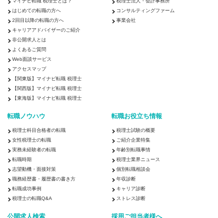
マイナビ転職 税理士とは？
税理士法人・会計事務所
はじめての転職の方へ
コンサルティングファーム
2回目以降の転職の方へ
事業会社
キャリアアドバイザーのご紹介
非公開求人とは
よくあるご質問
Web面談サービス
アクセスマップ
【関東版】マイナビ転職 税理士
【関西版】マイナビ転職 税理士
【東海版】マイナビ転職 税理士
転職ノウハウ
転職お役立ち情報
税理士科目合格者の転職
税理士試験の概要
女性税理士の転職
ご紹介企業特集
実務未経験者の転職
年齢別転職事情
転職時期
税理士業界ニュース
志望動機・面接対策
個別転職相談会
職務経歴書・履歴書の書き方
年収診断
転職成功事例
キャリア診断
税理士の転職Q&A
ストレス診断
公開求人検索
採用ご担当者様へ