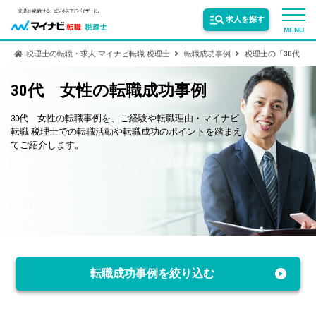
求人を探す
MENU
税理士の転職・求人 マイナビ転職 税理士
転職成功事例
税理士の「30代 
サービス紹介
30代 女性の転職成功事例
30代 女性の転職事例を、ご経験や転職理由・マイナビ
転職お役立ち情報
転職 税理士での転職活動や転職成功のポイントを踏まえ
てご紹介します。
業界情報
求人情報
転職成功事例を絞り込む