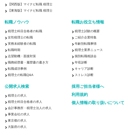
【関西版】マイナビ転職 税理士
【東海版】マイナビ転職 税理士
転職ノウハウ
転職お役立ち情報
税理士科目合格者の転職
税理士試験の概要
女性税理士の転職
ご紹介企業特集
実務未経験者の転職
年齢別転職事情
転職時期
税理士業界ニュース
志望動機・面接対策
個別転職相談会
職務経歴書・履歴書の書き方
年収診断
転職成功事例
キャリア診断
税理士の転職Q&A
ストレス診断
公開求人検索
採用ご担当者様へ
利用規約
税理士の求人
税理士科目合格者の求人
個人情報の取り扱いについて
会計事務所・税理士法人の求人
事業会社の求人
東京都の求人
大阪府の求人