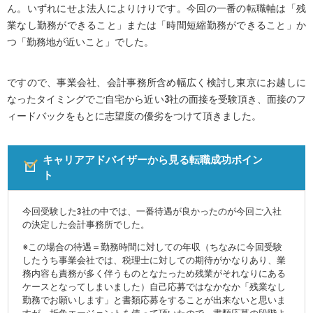
ん。いずれにせよ法人によりけりです。今回の一番の転職軸は「残
業なし勤務ができること」または「時間短縮勤務ができること」か
つ「勤務地が近いこと」でした。
ですので、事業会社、会計事務所含め幅広く検討し東京にお越しに
なったタイミングでご自宅から近い3社の面接を受験頂き、面接のフ
ィードバックをもとに志望度の優劣をつけて頂きました。
キャリアアドバイザーから見る転職成功ポイン
ト
今回受験した3社の中では、一番待遇が良かったのが今回ご入社
の決定した会計事務所でした。
※この場合の待遇＝勤務時間に対しての年収（ちなみに今回受験
したうち事業会社では、税理士に対しての期待がかなりあり、業
務内容も責務が多く伴うものとなたっため残業がそれなりにある
ケースとなってしまいました）自己応募ではなかなか「残業なし
勤務でお願いします」と書類応募をすることが出来ないと思いま