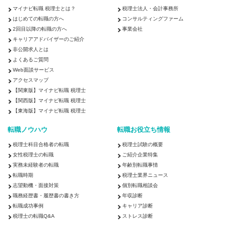
マイナビ転職 税理士とは？
税理士法人・会計事務所
はじめての転職の方へ
コンサルティングファーム
2回目以降の転職の方へ
事業会社
キャリアアドバイザーのご紹介
非公開求人とは
よくあるご質問
Web面談サービス
アクセスマップ
【関東版】マイナビ転職 税理士
【関西版】マイナビ転職 税理士
【東海版】マイナビ転職 税理士
転職ノウハウ
転職お役立ち情報
税理士科目合格者の転職
税理士試験の概要
女性税理士の転職
ご紹介企業特集
実務未経験者の転職
年齢別転職事情
転職時期
税理士業界ニュース
志望動機・面接対策
個別転職相談会
職務経歴書・履歴書の書き方
年収診断
転職成功事例
キャリア診断
税理士の転職Q&A
ストレス診断