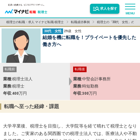
求人を探す
MENU
税理士の転職・求人 マイナビ転職 税理士
転職成功事例
税理士の「30代 女性」の転
30代 女性
29歳
女性
サービス紹介
結婚を機に転職を！プライベートを優先した
働き方へ
転職お役立ち情報
転職前
転職後
業界情報
業種
税理士法人
業種
中堅会計事務所
業務
税理士
業務
時短勤務
年収
400万円
年収
300万円
求人情報
転職へ至った経緯・課題
大学卒業後、税理士を目指し、大学院等を経て晴れて税理士となり
ました。ご実家のある関西圏での税理士法人では、医療法人や不動