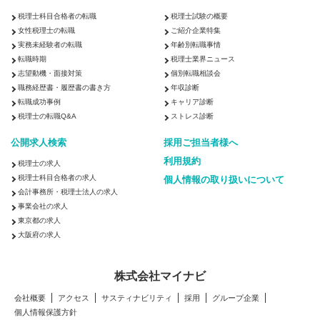
税理士科目合格者の転職
税理士試験の概要
女性税理士の転職
ご紹介企業特集
実務未経験者の転職
年齢別転職事情
転職時期
税理士業界ニュース
志望動機・面接対策
個別転職相談会
職務経歴書・履歴書の書き方
年収診断
転職成功事例
キャリア診断
税理士の転職Q&A
ストレス診断
公開求人検索
採用ご担当者様へ
利用規約
税理士の求人
税理士科目合格者の求人
個人情報の取り扱いについて
会計事務所・税理士法人の求人
事業会社の求人
東京都の求人
大阪府の求人
株式会社マイナビ
会社概要
アクセス
サスティナビリティ
採用
グループ企業
個人情報保護方針