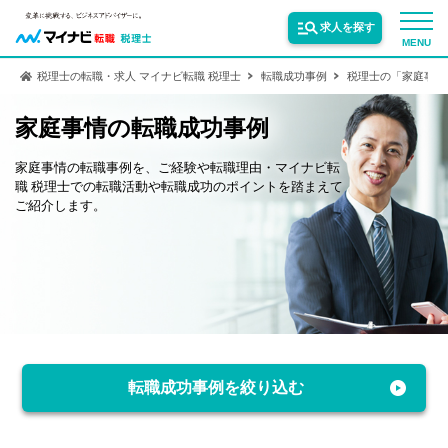
求人を探す
MENU
税理士の転職・求人 マイナビ転職 税理士
転職成功事例
税理士の「家庭事情
サービス紹介
家庭事情の転職成功事例
家庭事情の転職事例を、ご経験や転職理由・マイナビ転
転職お役立ち情報
職 税理士での転職活動や転職成功のポイントを踏まえて
ご紹介します。
業界情報
求人情報
転職成功事例を絞り込む