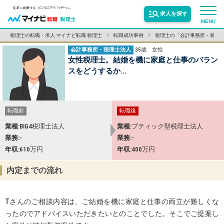
求人を探す
MENU
税理士の転職・求人 マイナビ転職 税理士
転職成功事例
税理士の「会計事務所・税理
会計事務所・税理士法人
35歳
女性
サービス紹介
女性税理士。結婚を機に家庭と仕事のバラン
スをどうするか...
転職お役立ち情報
転職前
転職後
業界情報
業種
BIG4税理士法人
業種
ブティック型税理士法人
業務
-
業務
-
年収
610万円
年収
400万円
求人情報
内定までの流れ
Tさんのご相談内容は、ご結婚を機に家庭と仕事の両立が難しくな
ったのでアドバイスいただきたいとのことでした。そこでご提案し