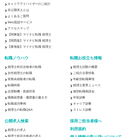
キャリアアドバイザーのご紹介
非公開求人とは
よくあるご質問
Web面談サービス
アクセスマップ
【関東版】マイナビ転職 税理士
【関西版】マイナビ転職 税理士
【東海版】マイナビ転職 税理士
転職ノウハウ
転職お役立ち情報
税理士科目合格者の転職
税理士試験の概要
女性税理士の転職
ご紹介企業特集
実務未経験者の転職
年齢別転職事情
転職時期
税理士業界ニュース
志望動機・面接対策
個別転職相談会
職務経歴書・履歴書の書き方
年収診断
転職成功事例
キャリア診断
税理士の転職Q&A
ストレス診断
公開求人検索
採用ご担当者様へ
利用規約
税理士の求人
税理士科目合格者の求人
個人情報の取り扱いについて