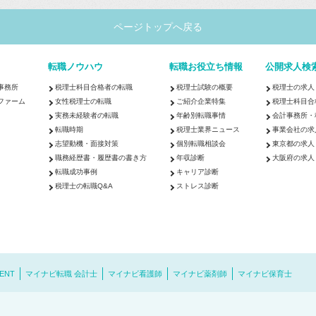
ページトップへ戻る
転職ノウハウ
転職お役立ち情報
公開求人検
事務所
税理士科目合格者の転職
税理士試験の概要
税理士の求人
ファーム
女性税理士の転職
ご紹介企業特集
税理士科目合
実務未経験者の転職
年齢別転職事情
会計事務所・
転職時期
税理士業界ニュース
事業会社の求
志望動機・面接対策
個別転職相談会
東京都の求人
職務経歴書・履歴書の書き方
年収診断
大阪府の求人
転職成功事例
キャリア診断
税理士の転職Q&A
ストレス診断
ENT
マイナビ転職 会計士
マイナビ看護師
マイナビ薬剤師
マイナビ保育士