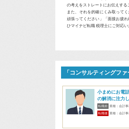
の考えをストレートにお伝えする
また、それを的確にくみ取ってく
頑張ってください」「面接お疲れ
ひマイナビ転職 税理士にご対応
「コンサルティングファ
小まめにお電
の解消に注力
転職前
業種：会計事
転職後
業種：会計事