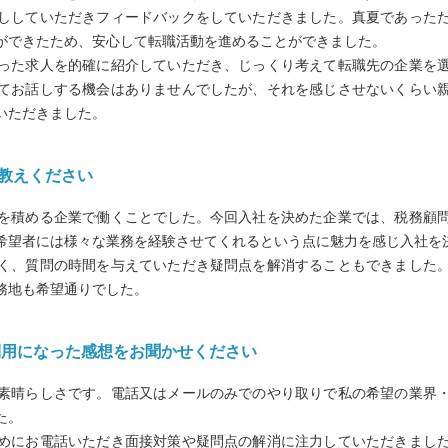
ししていただきフィードバックをしていただきました。真夏であった
ができたため、安心して転職活動を進めることができました。
った求人を的確に紹介していただき、じっくり考えて転職先の企業を
てお話しする機会はありませんでしたが、それを感じさせないくらい
いただきました。
お教えください
を積める企業で働くことでした。今回入社を決めた企業では、税務顧
希望者には様々な業務を経験させてくれるという点に魅力を感じ入社を
く、質問の時間を与えていただき疑問点を解消することもできました
務地も希望通りでした。
利用になった感想をお聞かせください
素晴らしさです。電話又はメールのみでのやり取りで私の希望の業界
た。
めにお電話いただき面接対策や疑問点の解消に注力していただきまし