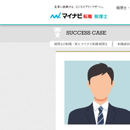
税理士・
税理士の転職・求人 マイナビ転職 税理士
転職成功
ご状況別
税理士試
保有資格
年齢別転職
受験資格・
税理士の転
はじめての
試験科目の
税理士科目
サービス紹介
転職お役立ち情報
業界情報
求人情報
2回目以降
税理士試験