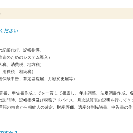
）
ください
の記帳代行、記帳指導。
推進のためのシステム導入）
人税、消費税、地方税）
、消費税、相続税）
働保険申告、算定基礎届、月額変更届等）
算書、申告書作成までを一貫して担当し、年末調整、法定調書作成、
は訪問時、記帳指導及び税務アドバイス、月次試算表の説明を行ってき
戸籍の精査から相続人の確定、財産評価、遺産分割協議書、申告書の作
。
ですか？