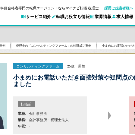
科目合格者専門の転職エージェントならマイナビ転職 税理士
採用ご担当者様へ
サービス紹介
転職お役立ち情報
業界情報
求人情報
事例
税理士の「コンサルティングファーム」の転職成功事例
転職ガイド
験情報
別求人情報
業界別求人情報
企業情報
転職活動お役立
マイナビ転職 税理士とは？
ご利用ガイド
キャ
アクセスマップ
Web面談サービス
個別
ポイント
申し込み手順
職
女性税理士の転職
実名公開企業一覧
ご紹介企業特集
キャリア診断
コンサルティングファーム
25歳
男性
転職成功事例
非公開求人とは？
ご紹
転職の方へ
一覧と概要
合格の転職
科目合格者の転職
会計事務所・税理士法人への転職
年収診断
小まめにお電話いただき面接対策や疑問点の
ました
よくあるご質問
の転職の方へ
合格後の流れ
未経験分野への転職
コンサルティングファームへの転職
ストレス診断
一般企業・事業会社への転職
転職前
業種
会計事務所
業務
会計事務所・税理士法人
年収
-