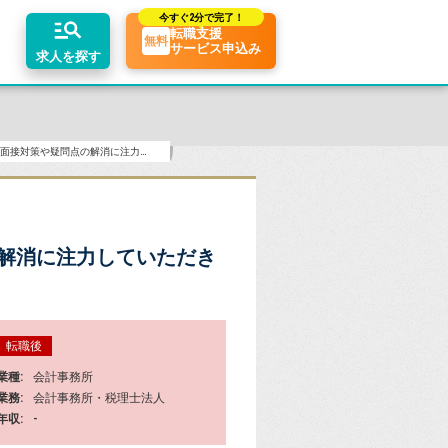
今すぐ
2分で完了！
転職支援
無料
サービス申込み
求人を探す
小まめにお電話いただき面接対策や疑問点の解消に注力していただきました
ちコンテンツ
業界トピックス
エリア別求人情報
リアアドバイザーの紹介
転職相談会・セミナー
転職お役立ち情報
業界情報の記事一覧
関東・首都圏
介求人例
転職成功ノウハウ
税理士用語辞典
関西
解消に注力していただき
税理士・科目合格者の転職Q&A
東海
転職後
業種
会計事務所
業務
会計事務所・税理士法人
年収
-