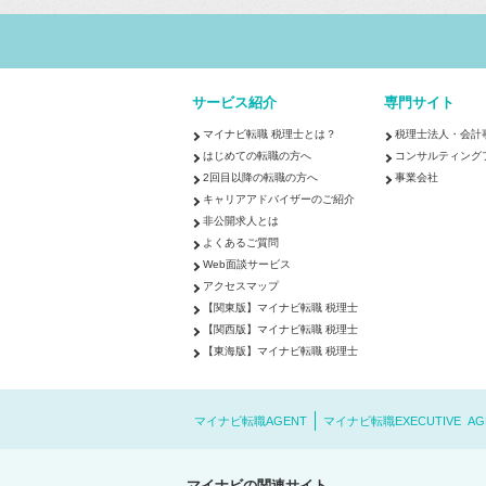
サービス紹介
専門サイト
マイナビ転職 税理士とは？
税理士法人・会計
はじめての転職の方へ
コンサルティング
2回目以降の転職の方へ
事業会社
キャリアアドバイザーのご紹介
非公開求人とは
よくあるご質問
Web面談サービス
アクセスマップ
【関東版】マイナビ転職 税理士
【関西版】マイナビ転職 税理士
【東海版】マイナビ転職 税理士
マイナビ転職AGENT
マイナビ転職EXECUTIVE AG
マイナビの関連サイト