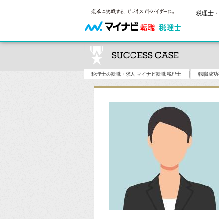
税理士・
税理士の転職・求人 マイナビ転職 税理士
転職成功
ご状況別
税理士試
保有資格
年齢別転職
受験資格・
税理士の転
はじめての
試験科目の
税理士科目
サービス紹介
転職お役立ち情報
業界情報
求人情報
2回目以降
税理士試験