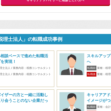
キャリアアドバイザーに相談したい方へ
手税理士法人」の転職成功事例
め相談ベースで進めた転職活
スキルアップ
プを実現！
へ
理士法人 / 業務内容：税務コンサルタント
転職前
業種：税理
理士法人 / 業務内容：税務コンサルタント
転職後
業種：税理
バイザーの方と一緒に活動し
キャリアアド
巡り会うことのない企業だっ
イメージがつ
転職前
業種：会計