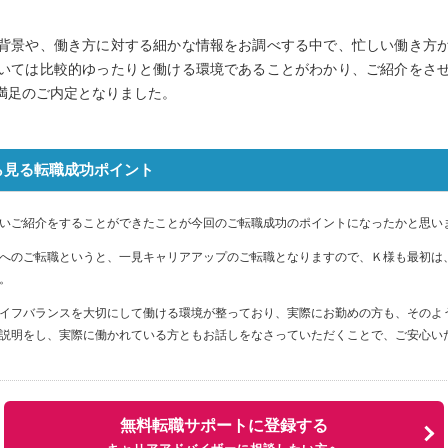
背景や、働き方に対する細かな情報をお調べする中で、忙しい働き方
いては比較的ゆったりと働ける環境であることがわかり、ご紹介をさ
満足のご内定となりました。
ら見る転職成功ポイント
いご紹介をすることができたことが今回のご転職成功のポイントになったかと思い
へのご転職というと、一見キャリアアップのご転職となりますので、Ｋ様も最初は
。
イフバランスを大切にして働ける環境が整っており、実際にお勤めの方も、そのよ
説明をし、実際に働かれている方ともお話しをなさっていただくことで、ご安心い
無料転職サポートに登録する