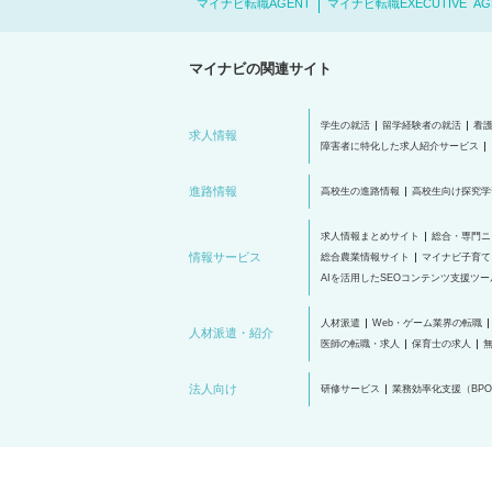
マイナビ転職AGENT
マイナビ転職EXECUTIVE AG
マイナビの関連サイト
学生の就活
留学経験者の就活
看
求人情報
障害者に特化した求人紹介サービス
進路情報
高校生の進路情報
高校生向け探究学習
求人情報まとめサイト
総合・専門ニ
情報サービス
総合農業情報サイト
マイナビ子育て
AIを活用したSEOコンテンツ支援ツー
人材派遣
Web・ゲーム業界の転職
人材派遣・紹介
医師の転職・求人
保育士の求人
法人向け
研修サービス
業務効率化支援（BP