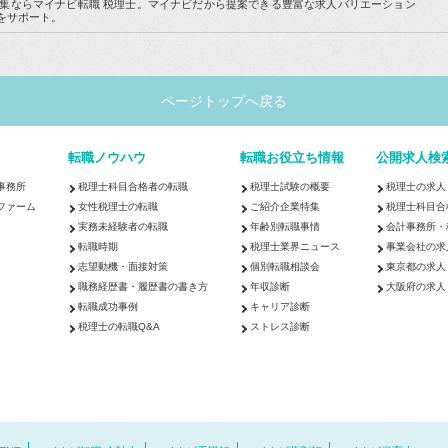
集ならマイナビ転職 税理士。マイナビだから提案できる豊富な求人バリエーション
をサポート。
ページトップへ戻る
転職ノウハウ
転職お役立ち情報
公開求人検
事務所
税理士科目合格者の転職
税理士試験の概要
税理士の求人
ファーム
女性税理士の転職
ご紹介企業特集
税理士科目合
実務未経験者の転職
年齢別転職事情
会計事務所・
転職時期
税理士業界ニュース
事業会社の求
志望動機・面接対策
個別転職相談会
東京都の求人
職務経歴書・履歴書の書き方
年収診断
大阪府の求人
転職成功事例
キャリア診断
税理士の転職Q&A
ストレス診断