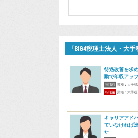
「BIG4税理士法人・大
待遇改善を求
動で年収アッ
転職前
業種：大手税
転職後
業種：大手税
キャリアアド
ていなければ
た