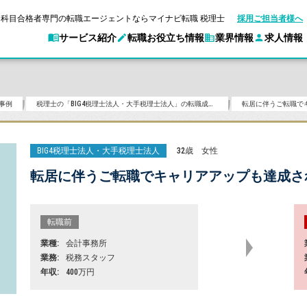
科目合格者専門の転職エージェントならマイナビ転職 税理士
採用ご担当者様へ
サービス紹介
転職お役立ち情報
業界情報
求人情報
事例
税理士の「BIG4税理士法人・大手税理士法人」の転職成功事例
転居に伴うご転職で
転職ガイド
験情報
別求人情報
業界別求人情報
企業情報
転職活動お役立
マイナビ転職 税理士とは？
ご利用ガイド
キャ
アクセスマップ
Web面談サービス
個別
ポイント
申し込み手順
職
女性税理士の転職
実名公開企業一覧
ご紹介企業特集
キャリア診断
BIG4税理士法人・大手税理士法人
32歳
女性
転職成功事例
非公開求人とは？
ご紹
転職の方へ
一覧と概要
合格の転職
科目合格者の転職
会計事務所・税理士法人への転職
年収診断
転居に伴うご転職でキャリアアップも達成さ
よくあるご質問
の転職の方へ
合格後の流れ
未経験分野への転職
コンサルティングファームへの転職
ストレス診断
一般企業・事業会社への転職
転職前
業種
会計事務所
業務
税務スタッフ
年収
400万円