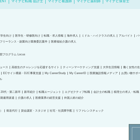
ENT
マイナビ転職 会計士
マイナビ看護師
マイナビ薬剤師
マイナビ保育士
護学生向け
医学生・研修医向け
転職・求人情報
海外求人
ミドル・ハイクラスの求人
アルバイト
パ
フリーランス・副業向け業務委託案件
医療福祉介護の求人
プログラム Locus
ュース
高校生のチャレンジを応援するサイト
ティーンマーケティング支援
大学生活情報
働く女性の生
ECサイト構築・D2C事業支援
My CareerStudy
My CareerID
医療施設情報メディア
お買い物サポ
ル
20代・第二新卒
新卒紹介
転職エージェント
エグゼクティブ転職
会計士の転職
税理士の求人・転職
無期雇用派遣
介護の求人
医療業界の経営支援
外国人材の紹介
O）
発送代行
貸会議室・スタジオ
社宅・社員寮手配
リファレンスチェック