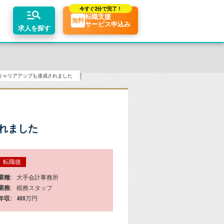
今すぐ
2分で完了！
転職支援
無料
サービス申込み
求人を探す
キャリアアップも達成されました
ちコンテンツ
業界トピックス
エリア別求人情報
リアアドバイザーの紹介
転職相談会・セミナー
転職お役立ち情報
業界情報の記事一覧
関東・首都圏
介求人例
転職成功ノウハウ
税理士用語辞典
関西
れました
税理士・科目合格者の転職Q&A
東海
転職後
業種
大手会計事務所
業務
税務スタッフ
年収
400万円