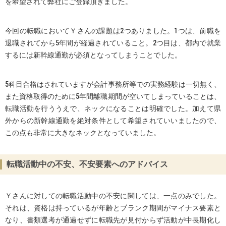
を希望されて弊社にご登録頂きました。
今回の転職においてＹさんの課題は2つありました。1つは、前職を
退職されてから5年間が経過されていること。2つ目は、都内で就業
するには新幹線通勤が必須となってしまうことでした。
5科目合格はされていますが会計事務所等での実務経験は一切無く、
また資格取得のために5年間離職期間が空いてしまっていることは、
転職活動を行ううえで、ネックになることは明確でした。加えて県
外からの新幹線通勤を絶対条件として希望されていいましたので、
この点も非常に大きなネックとなっていました。
転職活動中の不安、不安要素へのアドバイス
Ｙさんに対しての転職活動中の不安に関しては、一点のみでした。
それは、資格は持っているが年齢とブランク期間がマイナス要素と
なり、書類選考が通過せずに転職先が見付からず活動が中長期化し