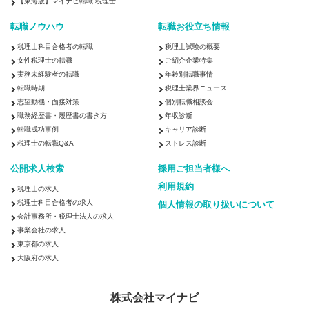
【東海版】マイナビ転職 税理士
転職ノウハウ
転職お役立ち情報
税理士科目合格者の転職
税理士試験の概要
女性税理士の転職
ご紹介企業特集
実務未経験者の転職
年齢別転職事情
転職時期
税理士業界ニュース
志望動機・面接対策
個別転職相談会
職務経歴書・履歴書の書き方
年収診断
転職成功事例
キャリア診断
税理士の転職Q&A
ストレス診断
公開求人検索
採用ご担当者様へ
利用規約
税理士の求人
税理士科目合格者の求人
個人情報の取り扱いについて
会計事務所・税理士法人の求人
事業会社の求人
東京都の求人
大阪府の求人
株式会社マイナビ