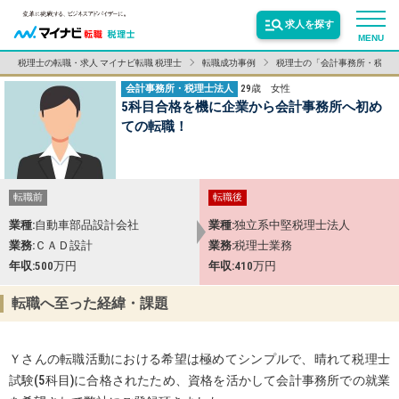
求人を探す
MENU
税理士の転職・求人 マイナビ転職 税理士
転職成功事例
税理士の「会計事務所・税理
会計事務所・税理士法人
29歳
女性
サービス紹介
5科目合格を機に企業から会計事務所へ初め
ての転職！
転職お役立ち情報
転職前
転職後
業界情報
業種
自動車部品設計会社
業種
独立系中堅税理士法人
業務
ＣＡＤ設計
業務
税理士業務
年収
500万円
年収
410万円
求人情報
転職へ至った経緯・課題
Ｙさんの転職活動における希望は極めてシンプルで、晴れて税理士
試験(5科目)に合格されたため、資格を活かして会計事務所での就業