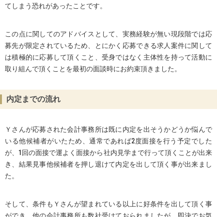
てしまう恐れがあったことです。
この点に関してのアドバイスとして、実務経験が無い現段階では応
募先が限定されているため、とにかく応募できる求人案件に関して
は積極的に応募して頂くこと、受身ではなく主体性を持って活動に
取り組んで頂くことを最初の面談時にお約束頂きました。
内定までの流れ
Ｙさんが応募された会計事務所は既に内定を出そうかどうか悩んで
いる他候補者がいたため、通常であれば2度面接を行う予定でした
が、1回の面接で運よく面接から社内見学まで行って頂くことが出来
き、結果見事他候補者を押し退けて内定を出して頂く事が出来まし
た。
そして、条件もＹさんが望まれている以上に好条件を出して頂く事
ができ、他の会計事務所も数社受けておられましたが、即決でお気