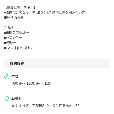
【歓迎経験・スキル】
■国内だけでなく、中期的に海外勤務経験を積みたい方
※語学力不問
▽資格
■米国公認会計士
■公認会計士
■税理士
■EA（米国税理士）
待遇詳細
年収
700万円～1200万円 月給制
勤務地
東京都 港区 西新橋2-19-4 喜助西新橋ビル3F