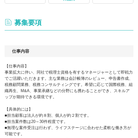
募集要項
仕事内容
【仕事内容】
事業拡大に伴い、同社で税理士資格を有するマネージャーとして即戦力
でご活躍いただきます。主な業務は会計帳簿のレビュー、申告書作成、
税務顧問業務、税務コンサルティングです。希望に応じて国際税務、組
織再生、M&A、事業承継などの分野にも携わることができ、スキルア
ップが期待できる環境です。
【具体的には】
■担当顧客は法人が約８割、個人が約２割です。
■担当案件数は20～30件程度です。
■無理な案件受注は行わず、ライフステージに合わせた柔軟な働き方が
可能です。