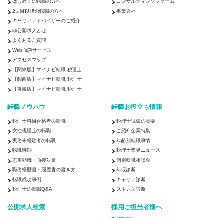
はじめての転職の方へ
コンサルティングファーム
2回目以降の転職の方へ
事業会社
キャリアアドバイザーのご紹介
非公開求人とは
よくあるご質問
Web面談サービス
アクセスマップ
【関東版】マイナビ転職 税理士
【関西版】マイナビ転職 税理士
【東海版】マイナビ転職 税理士
転職ノウハウ
転職お役立ち情報
税理士科目合格者の転職
税理士試験の概要
女性税理士の転職
ご紹介企業特集
実務未経験者の転職
年齢別転職事情
転職時期
税理士業界ニュース
志望動機・面接対策
個別転職相談会
職務経歴書・履歴書の書き方
年収診断
転職成功事例
キャリア診断
税理士の転職Q&A
ストレス診断
公開求人検索
採用ご担当者様へ