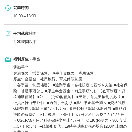
就業時間
10:00～18:00
平均残業時間
月30時間以下
福利厚生・手当
通勤手当
健康保険、労災保険、厚生年金保険、雇用保険
厚生年金基金、社員旅行、育児休暇制度
【各手当・制度補足】 ■通勤手当：会社規定に基づき支給 ■社会保
険：補足事項なし ■厚生年金基金：補足事項なし 【教育制度・資
格補助補足】 ■OJT 【その他補足】 ■出産、育児支援制度あり ■
社員旅行（年1回） ■通信手当あり ■厚生年金基金加入 ■資格試験
休暇制度：試験日前1か月以内に最長10日の試験休暇付与 ■資格取
得時の報奨金（例：税理士・会計士5万円／科目合格ごとに2万円
／USCPA5万円／社会保険労務士4万円／TOEIC(R)テスト900点以
上3万円など） ■残業夜食代：19時半以降勤務の場合1200円上限の