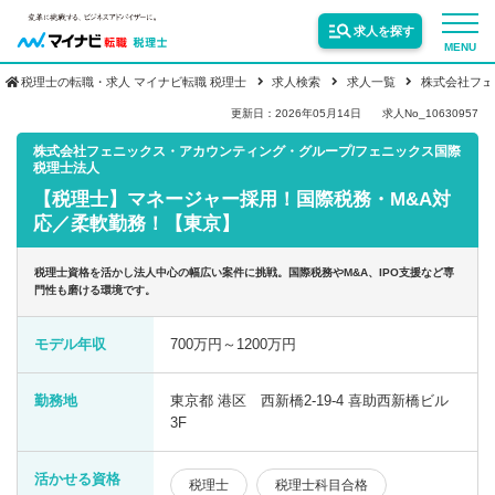
求人を探す
MENU
税理士の転職・求人 マイナビ転職 税理士
求人検索
求人一覧
株式会社フェ
サービス紹介
更新日：2026年05月14日
求人No_10630957
株式会社フェニックス・アカウンティング・グループ/フェニックス国際
税理士法人
転職お役立ち情報
【税理士】マネージャー採用！国際税務・M&A対
応／柔軟勤務！【東京】
業界情報
税理士資格を活かし法人中心の幅広い案件に挑戦。国際税務やM&A、IPO支援など専
門性も磨ける環境です。
求人情報
モデル年収
700万円～1200万円
勤務地
東京都 港区 西新橋2-19-4 喜助西新橋ビル
3F
活かせる資格
税理士
税理士科目合格