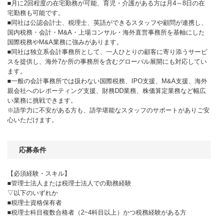
■月に2回程度の在宅勤務が可能、育児・介護がある方は月4～8日の在
宅勤務も可能です。
■同社は公認会計士、税理士、英語ができるスタッフや顧問が連携し、
国内税務・会計・M&A・上場コンサル・海外直営事務所を基軸にした
国際税務やM&A業務に強みがあります。
■同社は独立系会計事務所として、一人ひとりの顧客に寄り添うサービ
スを提供し、海外7か所の事務所を含むグローバル展開にも対応してい
ます。
■一般の会計事務所では扱わない国際税務、IPO支援、M&A支援、海外
親会社へのレポーティング支援、財務DD業務、株価算定業務など幅広
い業務に挑戦できます。
※語学力に不安がある方も、語学堪能なスタッフのサポートがありご安
心いただけます。
応募条件
【必須経験・スキル】
■管理士法人または税理士法人での勤務経験
▽以下のいずれか
■税理士資格保有者
■税理士科目複数合格者（2~4科目以上）かつ税務経験がある方