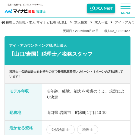
求人を探す
MENU
税理士の転職・求人 マイナビ転職 税理士
求人検索
求人一覧
アイ・アカウ
サービス紹介
更新日：2026年08月05日
求人No_10321655
アイ・アカウンティング税理士法人
転職お役立ち情報
【山口/岩国】税理士／税務スタッフ
業界情報
税理士・公認会計士をお持ちの方で長期就業希望／Uターン・Ｉターンの方歓迎して
います！
求人情報
モデル年収
※年齢、経験、能力を考慮のうえ、規定によ
り決定
勤務地
山口県 岩国市 昭和町1丁目10-10
活かせる資格
公認会計士
税理士