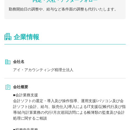
内定・入社・アフターフォロー
勤務開始日の調整や、給与など条件面の調整も代行いたします。
企業情報
会社名
アイ・アカウンティング税理士法人
会社概要
■会計業務支援
会計ソフトの選定・導入及び操作指導、運用支援/パソコン及び会
計ソフト(会計、給与、販売仕入)導入によるIT支援/記帳代行及び指
導/給与計算業務の代行/月次巡回訪問による帳簿類の監査及び会計
処理に関するご相談
■税務申告業務