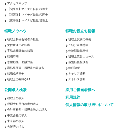
アクセスマップ
【関東版】マイナビ転職 税理士
【関西版】マイナビ転職 税理士
【東海版】マイナビ転職 税理士
転職ノウハウ
転職お役立ち情報
税理士科目合格者の転職
税理士試験の概要
女性税理士の転職
ご紹介企業特集
実務未経験者の転職
年齢別転職事情
転職時期
税理士業界ニュース
志望動機・面接対策
個別転職相談会
職務経歴書・履歴書の書き方
年収診断
転職成功事例
キャリア診断
税理士の転職Q&A
ストレス診断
公開求人検索
採用ご担当者様へ
利用規約
税理士の求人
税理士科目合格者の求人
個人情報の取り扱いについて
会計事務所・税理士法人の求人
事業会社の求人
東京都の求人
大阪府の求人