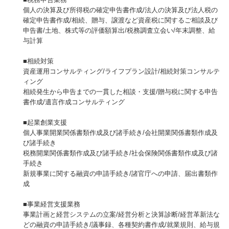
個人の決算及び所得税の確定申告書作成/法人の決算及び法人税の
確定申告書作成/相続、贈与、譲渡など資産税に関するご相談及び
申告書/土地、株式等の評価額算出/税務調査立会い/年末調整、給
与計算
■相続対策
資産運用コンサルティング/ライフプラン設計/相続対策コンサルテ
ィング
相続発生から申告までの一貫した相談・支援/贈与税に関する申告
書作成/遺言作成コンサルティング
■起業創業支援
個人事業開業関係書類作成及び諸手続き/会社開業関係書類作成及
び諸手続き
税務開業関係書類作成及び諸手続き/社会保険関係書類作成及び諸
手続き
新規事業に関する融資の申請手続き/諸官庁への申請、届出書類作
成
■事業経営支援業務
事業計画と経営システムの立案/経営分析と決算診断/経営革新法な
どの融資の申請手続き/議事録、各種契約書作成/就業規則、給与規