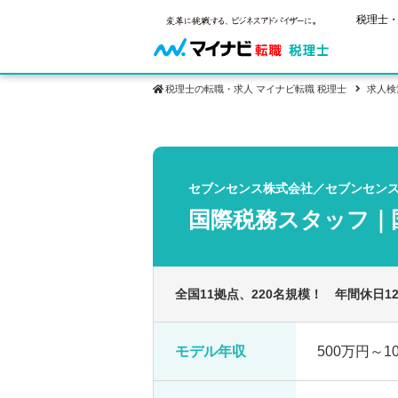
税理士・
税理士の転職・求人 マイナビ転職 税理士
求人検
保有資格
ご状況別
税理士試
税理士の転
年齢別転職
受験資格・
セブンセンス株式会社／セブンセン
税理士科目
はじめての
試験科目の
国際税務スタッフ｜
転職お役立ち情報
サービス紹介
業界情報
2回目以降
税理士試験
求人情報
全国11拠点、220名規模！ 年間休日
モデル年収
500万円～1