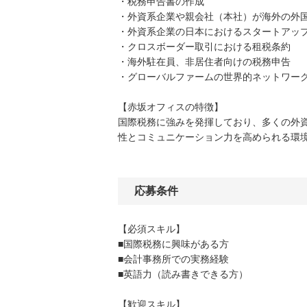
・税務申告書の作成
・外資系企業や親会社（本社）が海外の外
・外資系企業の日本におけるスタートアッ
・クロスボーダー取引における租税条約
・海外駐在員、非居住者向けの税務申告
・グローバルファームの世界的ネットワー
【赤坂オフィスの特徴】
国際税務に強みを発揮しており、多くの外
性とコミュニケーション力を高められる環
応募条件
【必須スキル】
■国際税務に興味がある方
■会計事務所での実務経験
■英語力（読み書きできる方）
【歓迎スキル】