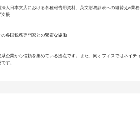
国法人日本支店における各種報告用資料、英文財務諸表への組替え&業務
プ支援
クの各国税務専門家との緊密な協働
資系企業から信頼を集めている拠点です。また、同オフィスではネイテ
境です。