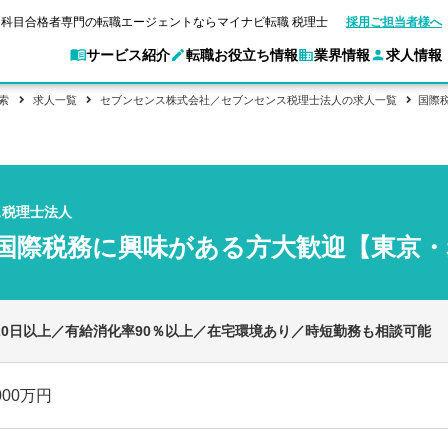
科目合格者専門の転職エージェントならマイナビ転職 税理士
採用ご担当者様へ
サービス紹介
転職お役立ち情報
業界情報
求人情報
索
求人一覧
セブンセンス株式会社／セブンセンス税理士法人の求人一覧
国際
別求人情報
業界別求人情報
転職ガイド
験情報
企業情報
転職活動お役立
マイナビ転職 税理士とは？
ご利用ガイド
キャ
アクセスマップ
Web面談サービス
個別
職
実名公開企業一覧
ポイント
申し込み手順
女性税理士の転職
ご紹介企業特集
キャリア診断
ス税理士法人
転職成功事例
非公開求人とは？
ご紹
合格の転職
会計事務所・税理士法人への転職
転職の方へ
一覧と概要
科目合格者の転職
年収診断
国際税務に興味がある方大歓迎【東京・
よくあるご質問
コンサルティングファームへの転職
の転職の方へ
合格後の流れ
未経験分野への転職
ストレス診断
一般企業・事業会社への転職
120日以上／有給消化率90％以上／在宅環境あり／時短勤務も相談可能
000万円