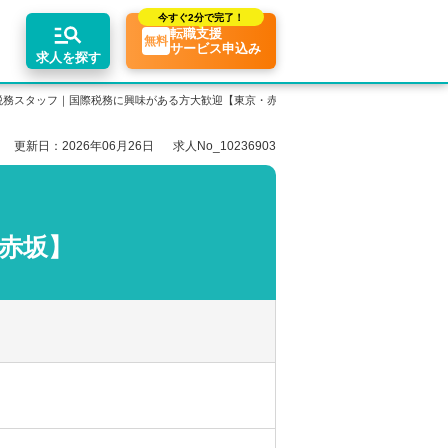
今すぐ
2分で完了！
転職支援
無料
サービス申込み
求人を探す
税務スタッフ｜国際税務に興味がある方大歓迎【東京・赤坂】
更新日：2026年06月26日
求人No_10236903
エリア別求人情報
ちコンテンツ
業界トピックス
リアアドバイザーの紹介
転職相談会・セミナー
関東・首都圏
転職お役立ち情報
業界情報の記事一覧
介求人例
関西
転職成功ノウハウ
税理士用語辞典
赤坂】
東海
税理士・科目合格者の転職Q&A