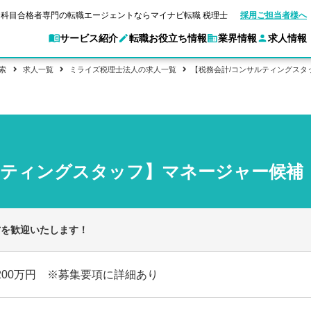
科目合格者専門の転職エージェントならマイナビ転職 税理士
採用ご担当者様へ
サービス紹介
転職お役立ち情報
業界情報
求人情報
索
求人一覧
ミライズ税理士法人の求人一覧
【税務会計/コンサルティングスタ
別求人情報
業界別求人情報
転職ガイド
験情報
企業情報
転職活動お役立
マイナビ転職 税理士とは？
ご利用ガイド
キャ
アクセスマップ
Web面談サービス
個別
職
実名公開企業一覧
ポイント
申し込み手順
女性税理士の転職
ご紹介企業特集
キャリア診断
転職成功事例
非公開求人とは？
ご紹
合格の転職
会計事務所・税理士法人への転職
転職の方へ
一覧と概要
科目合格者の転職
年収診断
ルティングスタッフ】マネージャー候補
よくあるご質問
コンサルティングファームへの転職
の転職の方へ
合格後の流れ
未経験分野への転職
ストレス診断
一般企業・事業会社への転職
方を歓迎いたします！
1200万円 ※募集要項に詳細あり