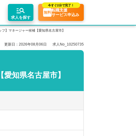
今すぐ
2分で完了！
転職支援
無料
サービス申込み
求人を探す
ッフ】マネージャー候補【愛知県名古屋市】
更新日：2026年08月06日
求人No_10250735
エリア別求人情報
ちコンテンツ
業界トピックス
リアアドバイザーの紹介
転職相談会・セミナー
関東・首都圏
転職お役立ち情報
業界情報の記事一覧
介求人例
関西
転職成功ノウハウ
税理士用語辞典
【愛知県名古屋市】
東海
税理士・科目合格者の転職Q&A