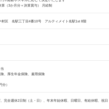
00万円※経験やスキルに応じて決定いたします
,決算（3か月分＋決算賞与） 月給制
中村区 名駅三丁目4番10号 アルティメイト名駅1st 8階
手当
保険、厚生年金保険、雇用保険
0円分）
暇、完全週休2日制（土・日）、年末年始休暇、日曜日、有給休暇、祝日