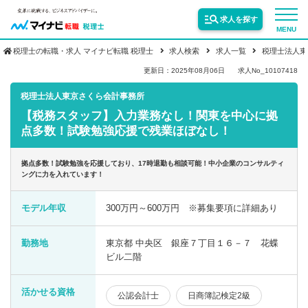
求人を探す
MENU
税理士の転職・求人 マイナビ転職 税理士
求人検索
求人一覧
税理士法人東
サービス紹介
更新日：2025年08月06日
求人No_10107418
税理士法人東京さくら会計事務所
【税務スタッフ】入力業務なし！関東を中心に拠
転職お役立ち情報
点多数！試験勉強応援で残業ほぼなし！
業界情報
拠点多数！試験勉強を応援しており、17時退勤も相談可能！中小企業のコンサルティ
ングに力を入れています！
求人情報
モデル年収
300万円～600万円 ※募集要項に詳細あり
勤務地
東京都 中央区 銀座７丁目１６－７ 花蝶
ビル二階
活かせる資格
公認会計士
日商簿記検定2級