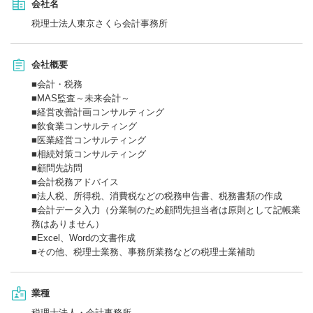
会社名
税理士法人東京さくら会計事務所
会社概要
■会計・税務
■MAS監査～未来会計～
■経営改善計画コンサルティング
■飲食業コンサルティング
■医業経営コンサルティング
■相続対策コンサルティング
■顧問先訪問
■会計税務アドバイス
■法人税、所得税、消費税などの税務申告書、税務書類の作成
■会計データ入力（分業制のため顧問先担当者は原則として記帳業
務はありません）
■Excel、Wordの文書作成
■その他、税理士業務、事務所業務などの税理士業補助
業種
税理士法人・会計事務所