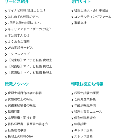
サービス紹介
専門サイト
マイナビ転職 税理士とは？
税理士法人・会計事務所
はじめての転職の方へ
コンサルティングファーム
2回目以降の転職の方へ
事業会社
キャリアアドバイザーのご紹介
非公開求人とは
よくあるご質問
Web面談サービス
アクセスマップ
【関東版】マイナビ転職 税理士
【関西版】マイナビ転職 税理士
【東海版】マイナビ転職 税理士
転職ノウハウ
転職お役立ち情報
税理士科目合格者の転職
税理士試験の概要
女性税理士の転職
ご紹介企業特集
実務未経験者の転職
年齢別転職事情
転職時期
税理士業界ニュース
志望動機・面接対策
個別転職相談会
職務経歴書・履歴書の書き方
年収診断
転職成功事例
キャリア診断
税理士の転職Q&A
ストレス診断