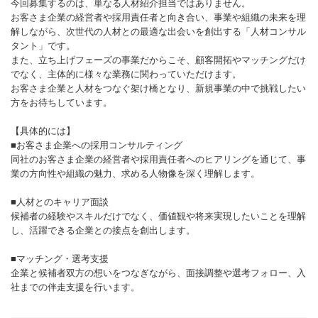
今回募集するのは、単なる人材紹介担当ではありません。
お客さま企業の経営者や採用責任者と向き合い、事業や組織の未来を理
解しながら、次世代の人材との最適な出会いを創出する「人材コンサル
タント」です。
また、立ち上げフェーズの事業だからこそ、顧客開拓やマッチングだけ
でなく、主体的に様々な業務に関わっていただけます。
お客さま企業と人材をつなぐ架け橋となり、新規事業の中で挑戦したい
方をお待ちしています。
【具体的には】
■お客さま企業への採用コンサルティング
同社のお客さま企業の経営者や採用責任者へのヒアリングを通じて、事
業の方向性や組織の魅力、求める人物像を深く理解します。
■人材とのキャリア面談
候補者の経験やスキルだけでなく、価値観や将来実現したいことを理解
し、活躍できる企業との接点を創出します。
■マッチング・選考支援
企業と候補者双方の想いをつなぎながら、面接調整や選考フォロー、入
社までの伴走支援を行います。