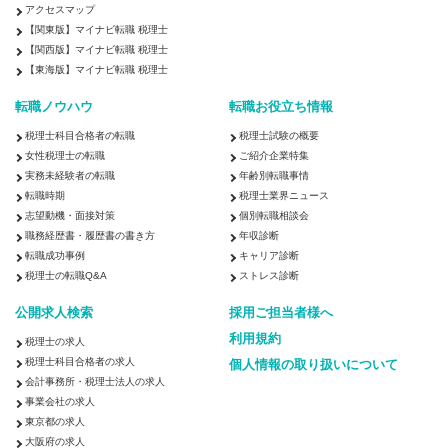
アクセスマップ
【関東版】マイナビ転職 税理士
【関西版】マイナビ転職 税理士
【東海版】マイナビ転職 税理士
転職ノウハウ
転職お役立ち情報
税理士科目合格者の転職
税理士試験の概要
女性税理士の転職
ご紹介企業特集
実務未経験者の転職
年齢別転職事情
転職時期
税理士業界ニュース
志望動機・面接対策
個別転職相談会
職務経歴書・履歴書の書き方
年収診断
転職成功事例
キャリア診断
税理士の転職Q&A
ストレス診断
公開求人検索
採用ご担当者様へ
利用規約
税理士の求人
税理士科目合格者の求人
個人情報の取り扱いについて
会計事務所・税理士法人の求人
事業会社の求人
東京都の求人
大阪府の求人