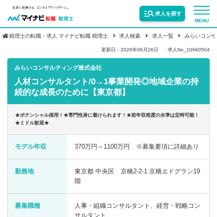
求人を探す
MENU
税理士の転職・求人 マイナビ転職 税理士
求人検索
求人一覧
みらいコンサ
サービス紹介
更新日：2026年06月26日
求人No_10660504
みらいコンサルティング株式会社
人材コンサルタント/0→1事業開発◎地域企業の持
転職お役立ち情報
続的な成長のために【東京都】
業界情報
★ポテンシャル採用！★専門性身に着けられます！★前年収程度の水準は定時可能！
★ミドル歓迎★
求人情報
モデル年収
370万円～1100万円 ※募集要項に詳細あり
勤務地
東京都 中央区 京橋2-2-1 京橋エドグラン19
階
募集職種
人事・組織コンサルタント、経営・戦略コン
サルタント