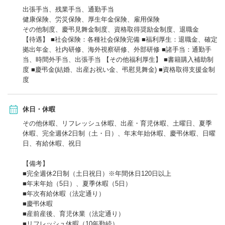
出張手当、残業手当、通勤手当
健康保険、労災保険、厚生年金保険、雇用保険
その他制度、慶弔見舞金制度、資格取得奨励金制度、退職金
【待遇】 ■社会保険：各種社会保険完備 ■福利厚生：退職金、確定
拠出年金、社内研修、海外視察研修、外部研修 ■諸手当：通勤手
当、時間外手当、出張手当 【その他福利厚生】 ■書籍購入補助制
度 ■慶弔金(結婚、出産お祝い金、弔慰見舞金) ■資格取得支援金制
度
休日・休暇
その他休暇、リフレッシュ休暇、出産・育児休暇、土曜日、夏季
休暇、完全週休2日制（土・日）、年末年始休暇、慶弔休暇、日曜
日、有給休暇、祝日
【備考】
■完全週休2日制（土日祝日）※年間休日120日以上
■年末年始（5日）、夏季休暇（5日）
■年次有給休暇（法定通り）
■慶弔休暇
■産前産後、育児休業（法定通り）
■リフレッシュ休暇（10年勤続）