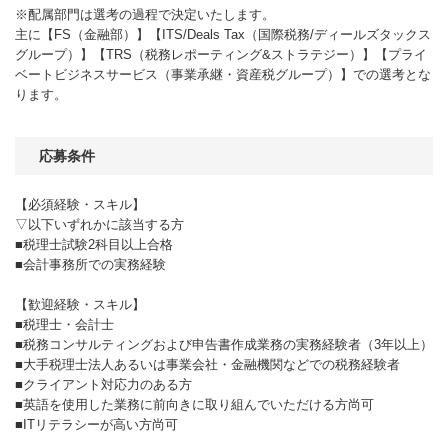
※配属部門は選考の過程で決定いたします。
主に【FS（金融部）】【ITS/Deals Tax（国際税務/ディールズタックス
グループ）】【TRS（税務レポーティング&ストラテジー）】【プライ
ベートビジネスサービス（事業承継・資産税グループ）】での選考とな
ります。
応募条件
【必須経験・スキル】
▽以下いずれかに該当する方
■税理士試験2科目以上合格
■会計事務所での実務経験
【歓迎経験・スキル】
■税理士・会計士
■税務コンサルティングおよび申告書作成業務の実務経験者（3年以上）
■大手税理士法人あるいは事業会社・金融機関などでの税務経験者
■クライアント対応力のある方
■英語を使用した業務に前向きに取り組んでいただける方尚可
■ITリテラシーが高い方尚可