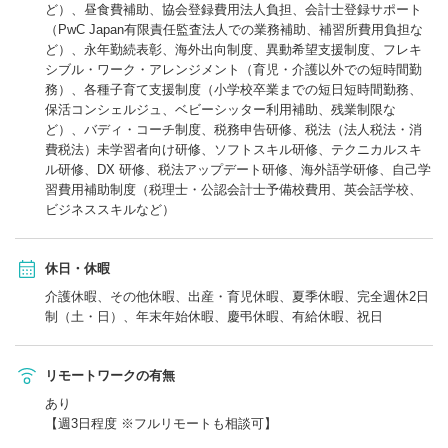
ど）、昼食費補助、協会登録費用法人負担、会計士登録サポート
（PwC Japan有限責任監査法人での業務補助、補習所費用負担な
ど）、永年勤続表彰、海外出向制度、異動希望支援制度、フレキ
シブル・ワーク・アレンジメント（育児・介護以外での短時間勤
務）、各種子育て支援制度（小学校卒業までの短日短時間勤務、
保活コンシェルジュ、ベビーシッター利用補助、残業制限な
ど）、バディ・コーチ制度、税務申告研修、税法（法人税法・消
費税法）未学習者向け研修、ソフトスキル研修、テクニカルスキ
ル研修、DX 研修、税法アップデート研修、海外語学研修、自己学
習費用補助制度（税理士・公認会計士予備校費用、英会話学校、
ビジネススキルなど）
休日・休暇
介護休暇、その他休暇、出産・育児休暇、夏季休暇、完全週休2日
制（土・日）、年末年始休暇、慶弔休暇、有給休暇、祝日
リモートワークの有無
あり
【週3日程度 ※フルリモートも相談可】