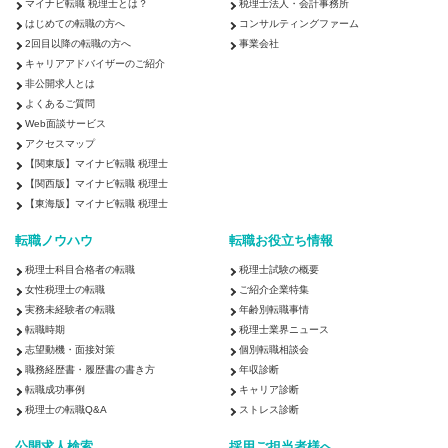
マイナビ転職 税理士とは？
税理士法人・会計事務所
はじめての転職の方へ
コンサルティングファーム
2回目以降の転職の方へ
事業会社
キャリアアドバイザーのご紹介
非公開求人とは
よくあるご質問
Web面談サービス
アクセスマップ
【関東版】マイナビ転職 税理士
【関西版】マイナビ転職 税理士
【東海版】マイナビ転職 税理士
転職ノウハウ
転職お役立ち情報
税理士科目合格者の転職
税理士試験の概要
女性税理士の転職
ご紹介企業特集
実務未経験者の転職
年齢別転職事情
転職時期
税理士業界ニュース
志望動機・面接対策
個別転職相談会
職務経歴書・履歴書の書き方
年収診断
転職成功事例
キャリア診断
税理士の転職Q&A
ストレス診断
公開求人検索
採用ご担当者様へ