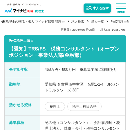
求人を探す
MENU
税理士の転職・求人 マイナビ転職 税理士
求人検索
求人一覧
PwC税理士
サービス紹介
更新日：2026年08月05日
求人No_10450708
PwC税理士法人
【愛知】TRS/FS 税務コンサルタント（オープン
転職お役立ち情報
ポジション・事業法人部/金融部）
業界情報
モデル年収
468万円～800万円 ※募集要項に詳細あり
勤務地
愛知県 名古屋市中村区 名駅1-1-4 JRセン
求人情報
トラルタワーズ 38F
活かせる資格
税理士
税理士科目合格
募集職種
その他（コンサルタント）、会計事務所・税
理士法人、財務・会計・税務コンサルタント