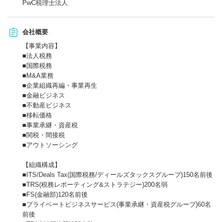
PwC税理士法人
会社概要
【事業内容】
■法人税務
■国際税務
■M&A業務
■企業組織再編・事業再生
■金融ビジネス
■不動産ビジネス
■移転価格
■事業承継・資産税
■関税・間接税
■アウトソーシング
【組織構成】
■ITS/Deals Tax(国際税務/ディールズタックスグループ)150名前後
■TRS(税務レポーティング&ストラテジー)200名弱
■FS(金融部)120名前後
■プライベートビジネスサービス(事業承継・資産税グループ)60名
前後