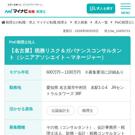
求人を探す
MENU
税理士の転職・求人 マイナビ転職 税理士
求人検索
求人一覧
PwC税理士
サービス紹介
更新日：2026年08月05日
求人No_10450721
PwC税理士法人
【名古屋】税務リスク＆ガバナンスコンサルタン
転職お役立ち情報
ト（シニアアソシエイト～マネージャー）
業界情報
モデル年収
600万円～1100万円 ※募集要項に詳細あり
勤務地
愛知県 名古屋市中村区 名駅1-1-4 JRセン
求人情報
トラルタワーズ 38F
活かせる資格
公認会計士
税理士
募集職種
その他（コンサルタント）、会計事務所・税
理士法人、財務・会計・税務コンサルタント