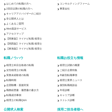
はじめての転職の方へ
コンサルティングファーム
2回目以降の転職の方へ
事業会社
キャリアアドバイザーのご紹介
非公開求人とは
よくあるご質問
Web面談サービス
アクセスマップ
【関東版】マイナビ転職 税理士
【関西版】マイナビ転職 税理士
【東海版】マイナビ転職 税理士
転職ノウハウ
転職お役立ち情報
税理士科目合格者の転職
税理士試験の概要
女性税理士の転職
ご紹介企業特集
実務未経験者の転職
年齢別転職事情
転職時期
税理士業界ニュース
志望動機・面接対策
個別転職相談会
職務経歴書・履歴書の書き方
年収診断
転職成功事例
キャリア診断
税理士の転職Q&A
ストレス診断
公開求人検索
採用ご担当者様へ