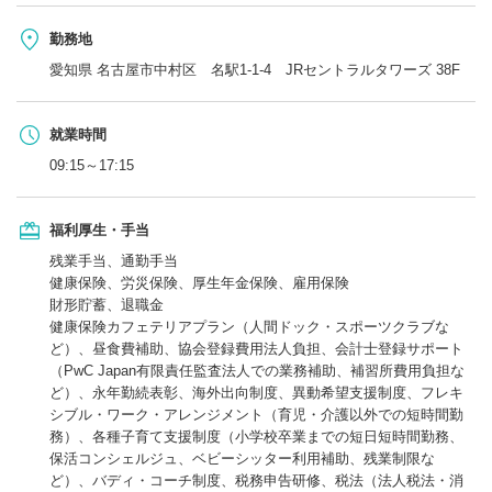
勤務地
愛知県 名古屋市中村区 名駅1-1-4 JRセントラルタワーズ 38F
就業時間
09:15～17:15
福利厚生・手当
残業手当、通勤手当
健康保険、労災保険、厚生年金保険、雇用保険
財形貯蓄、退職金
健康保険カフェテリアプラン（人間ドック・スポーツクラブな
ど）、昼食費補助、協会登録費用法人負担、会計士登録サポート
（PwC Japan有限責任監査法人での業務補助、補習所費用負担な
ど）、永年勤続表彰、海外出向制度、異動希望支援制度、フレキ
シブル・ワーク・アレンジメント（育児・介護以外での短時間勤
務）、各種子育て支援制度（小学校卒業までの短日短時間勤務、
保活コンシェルジュ、ベビーシッター利用補助、残業制限な
ど）、バディ・コーチ制度、税務申告研修、税法（法人税法・消