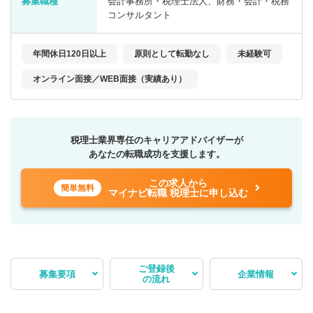
募集職種
会計事務所・税理士法人、財務・会計・税務
コンサルタント
年間休日120日以上
原則として転勤なし
未経験可
オンライン面接／WEB面接（実績あり）
税理士業界専任のキャリアアドバイザーが
あなたの転職成功を支援します。
この求人から
簡単無料
マイナビ転職 税理士に申し込む
ご登録後
募集要項
企業情報
の流れ