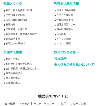
転職ノウハウ
転職お役立ち情報
税理士科目合格者の転職
税理士試験の概要
女性税理士の転職
ご紹介企業特集
実務未経験者の転職
年齢別転職事情
転職時期
税理士業界ニュース
志望動機・面接対策
個別転職相談会
職務経歴書・履歴書の書き方
年収診断
転職成功事例
キャリア診断
税理士の転職Q&A
ストレス診断
公開求人検索
採用ご担当者様へ
利用規約
税理士の求人
税理士科目合格者の求人
個人情報の取り扱いについて
会計事務所・税理士法人の求人
事業会社の求人
東京都の求人
大阪府の求人
株式会社マイナビ
会社概要
アクセス
サスティナビリティ
採用
グループ企業