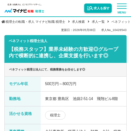
求人を探す
MENU
税理士の転職・求人 マイナビ転職 税理士
求人検索
求人一覧
ベネフィット
サービス紹介
更新日：2026年05月08日
求人No_10426543
ベネフィット税理士法人
【税務スタッフ】業界未経験の方歓迎◎グループ
転職お役立ち情報
内で横断的に連携し、企業支援を行います◎
業界情報
ベネフィット税理士法人にて、税務業務をお任せします◎
モデル年収
500万円～800万円
求人情報
勤務地
東京都 豊島区 池袋2-51-14 飛翔ビル8階
活かせる資格
税理士