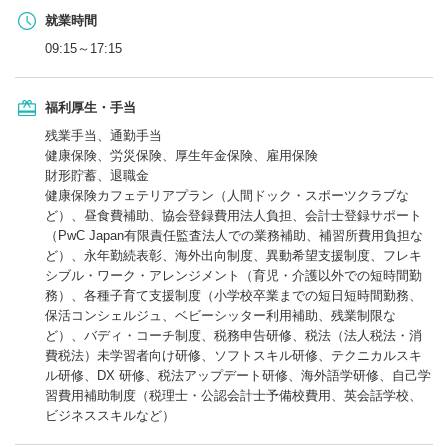
就業時間
09:15～17:15
福利厚生・手当
残業手当、通勤手当
健康保険、労災保険、厚生年金保険、雇用保険
財形貯蓄、退職金
健康保険カフェテリアプラン（人間ドック・スポーツクラブな
ど）、昼食費補助、協会登録費用法人負担、会計士登録サポート
（PwC Japan有限責任監査法人での業務補助、補習所費用負担な
ど）、永年勤続表彰、海外出向制度、異動希望支援制度、フレキ
シブル・ワーク・アレンジメント（育児・介護以外での短時間勤
務）、各種子育て支援制度（小学校卒業までの短日短時間勤務、
保活コンシェルジュ、ベビーシッター利用補助、残業制限な
ど）、バディ・コーチ制度、税務申告研修、税法（法人税法・消
費税法）未学習者向け研修、ソフトスキル研修、テクニカルスキ
ル研修、DX 研修、税法アップデート研修、海外語学研修、自己学
習費用補助制度（税理士・公認会計士予備校費用、英会話学校、
ビジネススキルなど）