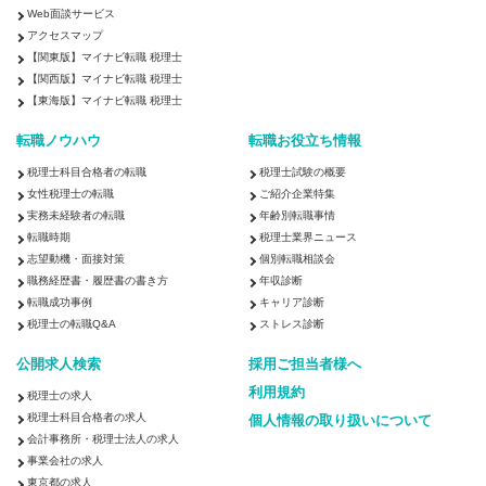
Web面談サービス
アクセスマップ
【関東版】マイナビ転職 税理士
【関西版】マイナビ転職 税理士
【東海版】マイナビ転職 税理士
転職ノウハウ
転職お役立ち情報
税理士科目合格者の転職
税理士試験の概要
女性税理士の転職
ご紹介企業特集
実務未経験者の転職
年齢別転職事情
転職時期
税理士業界ニュース
志望動機・面接対策
個別転職相談会
職務経歴書・履歴書の書き方
年収診断
転職成功事例
キャリア診断
税理士の転職Q&A
ストレス診断
公開求人検索
採用ご担当者様へ
利用規約
税理士の求人
税理士科目合格者の求人
個人情報の取り扱いについて
会計事務所・税理士法人の求人
事業会社の求人
東京都の求人