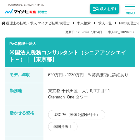
求人を探す
MENU
税理士の転職・求人 マイナビ転職 税理士
求人検索
求人一覧
PwC税理士
サービス紹介
更新日：2026年07月24日
求人No_10299638
PwC税理士法人
米国法人税務コンサルタント（シニアアソシエイ
転職お役立ち情報
ト～）｜【東京都】
業界情報
モデル年収
620万円～1230万円 ※募集要項に詳細あり
勤務地
東京都 千代田区 大手町1丁目2-1
求人情報
Otemachi One タワー
活かせる資格
USCPA（米国公認会計士）
米国弁護士