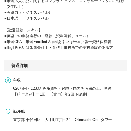
■米国法人税務に関するコンプライアンス・コンサルティングのご経験
（2年以上）
■英語力（ビジネスレベル）
■日本語：ビジネスレベル
【歓迎経験・スキル】
■英語での業務遂行のご経験（資料読解、メール）
■米国CPA、米国Enrolled Agentあるいは米国弁護士資格保有者
■Big4あるいは米国会計士・弁護士事務所での実務経験のある方
待遇詳細
年収
620万円～1230万円※資格・経験・能力を考慮の上、優遇
【給与改定】年1回 【賞与】年2回 月給制
勤務地
東京都 千代田区 大手町1丁目2-1 Otemachi One タワー