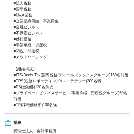
■法人税務
■国際税務
■M&A業務
■企業組織再編・事業再生
■金融ビジネス
■不動産ビジネス
■移転価格
■事業承継・資産税
■関税・間接税
■アウトソーシング
【組織構成】
■ITS/Deals Tax(国際税務/ディールズタックスグループ)150名前後
■TRS(税務レポーティング&ストラテジー)200名弱
■FS(金融部)120名前後
■プライベートビジネスサービス(事業承継・資産税グループ)60名
前後
■TP(移転価格部)100名強
業種
税理士法人・会計事務所