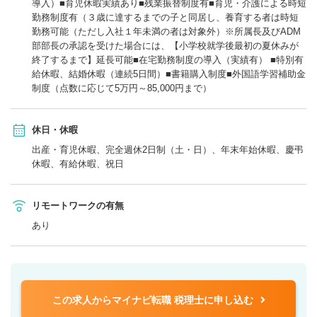
導入）■育児休暇実績あり■残業振替制度有■育児・介護による時短
勤務制度有（３歳に達するまでの子と同居し、養育する者は時短
勤務可能（ただし入社１年未満の者は対象外）※所属長及びADM
部部長の承認を受けた場合には、【小学校就学後最初の夏休みが
終了するまで】延長可能■在宅勤務制度の導入（実績有） ■特別有
給休暇、結婚休暇（連続5日間）■書籍購入制度■外国語学習補助金
制度（点数に応じて5万円～85,000円まで）
休日・休暇
出産・育児休暇、完全週休2日制（土・日）、年末年始休暇、慶弔
休暇、有給休暇、祝日
リモートワークの有無
あり
この求人からマイナビ転職 税理士に申し込む