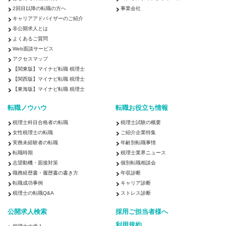
2回目以降の転職の方へ
事業会社
キャリアアドバイザーのご紹介
非公開求人とは
よくあるご質問
Web面談サービス
アクセスマップ
【関東版】マイナビ転職 税理士
【関西版】マイナビ転職 税理士
【東海版】マイナビ転職 税理士
転職ノウハウ
転職お役立ち情報
税理士科目合格者の転職
税理士試験の概要
女性税理士の転職
ご紹介企業特集
実務未経験者の転職
年齢別転職事情
転職時期
税理士業界ニュース
志望動機・面接対策
個別転職相談会
職務経歴書・履歴書の書き方
年収診断
転職成功事例
キャリア診断
税理士の転職Q&A
ストレス診断
公開求人検索
採用ご担当者様へ
利用規約