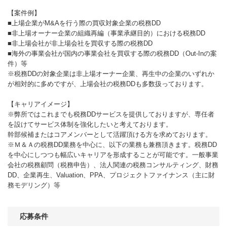
【案件例】
■上場企業がM&Aを行う際の買収対象企業の税務DD
■非上場オーナー企業の組織再編（事業承継目的）における税務DD
■非上場会社が非上場会社を買収する際の税務DD
■海外の事業会社が国内の事業会社を買収する際の税務DD（Out-Inの案
件）等
※税務DDの対象企業は非上場オーナー企業、再生中の企業のいずれか
が相対的に多めですが、上場会社の税務DDも多数扱っております。
【キャリアイメージ】
※弊所ではこれまでも税務DDサービスを提供しておりますが、専任者
を設けてサービス体制を強化したいと考えております。
幹部候補またはコアメンバーとして活躍頂ける方を求めております。
※Ｍ＆Ａの税務DD業務を中心に、以下の業務も兼務頂きます。税務DD
を中心にしつつも幅広いキャリアを形成することが可能です。一般事業
会社の税務顧問（税務申告）、法人関連の税務コンサルティング、財務
DD、企業再生、Valuation、PPA、プロジェクトファイナンス（主に財
務モデリング）等
応募条件