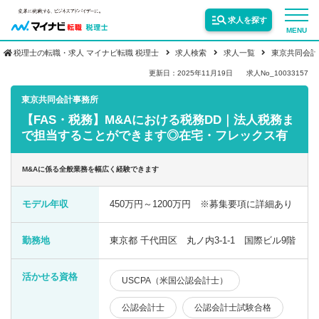
求人を探す
MENU
税理士の転職・求人 マイナビ転職 税理士
求人検索
求人一覧
東京共同会計
サービス紹介
更新日：2025年11月19日
求人No_10033157
東京共同会計事務所
【FAS・税務】M&Aにおける税務DD｜法人税務ま
転職お役立ち情報
で担当することができます◎在宅・フレックス有
業界情報
M&Aに係る全般業務を幅広く経験できます
モデル年収
450万円～1200万円 ※募集要項に詳細あり
求人情報
勤務地
東京都 千代田区 丸ノ内3-1-1 国際ビル9階
活かせる資格
USCPA（米国公認会計士）
公認会計士
公認会計士試験合格