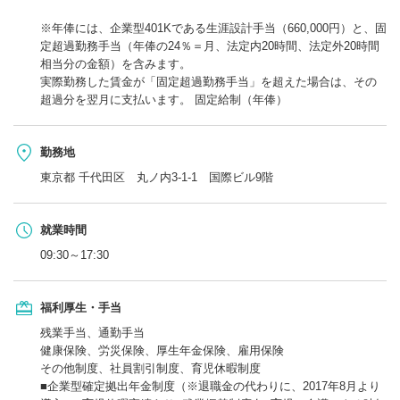
※年俸には、企業型401Kである生涯設計手当（660,000円）と、固
定超過勤務手当（年俸の24％＝月、法定内20時間、法定外20時間
相当分の金額）を含みます。
実際勤務した賃金が「固定超過勤務手当」を超えた場合は、その
超過分を翌月に支払います。 固定給制（年俸）
勤務地
東京都 千代田区 丸ノ内3-1-1 国際ビル9階
就業時間
09:30～17:30
福利厚生・手当
残業手当、通勤手当
健康保険、労災保険、厚生年金保険、雇用保険
その他制度、社員割引制度、育児休暇制度
■企業型確定拠出年金制度（※退職金の代わりに、2017年8月より