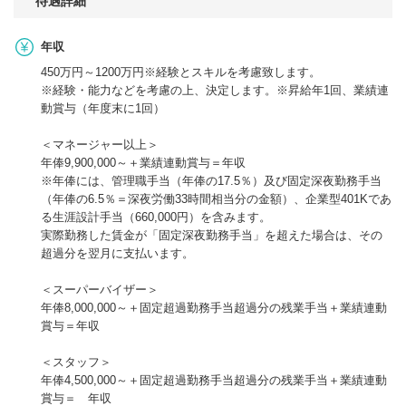
待遇詳細
年収
450万円～1200万円※経験とスキルを考慮致します。
※経験・能力などを考慮の上、決定します。※昇給年1回、業績連
動賞与（年度末に1回）
＜マネージャー以上＞
年俸9,900,000～＋業績連動賞与＝年収
※年俸には、管理職手当（年俸の17.5％）及び固定深夜勤務手当
（年俸の6.5％＝深夜労働33時間相当分の金額）、企業型401Kであ
る生涯設計手当（660,000円）を含みます。
実際勤務した賃金が「固定深夜勤務手当」を超えた場合は、その
超過分を翌月に支払います。
＜スーパーバイザー＞
年俸8,000,000～＋固定超過勤務手当超過分の残業手当＋業績連動
賞与＝年収
＜スタッフ＞
年俸4,500,000～＋固定超過勤務手当超過分の残業手当＋業績連動
賞与＝ 年収