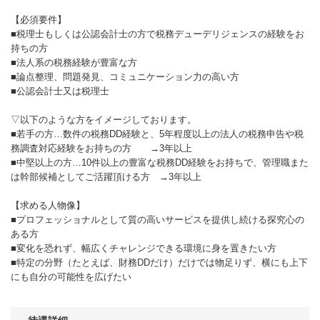
【必須要件】
■税理士もしくは公認会計士の方で税務デューデリジェンスの経験をお
持ちの方
■法人系の税務経験が豊富な方
■論点整理、問題発見、コミュニケーション力の高い方
■公認会計士又は税理士
▽以下のような方をイメージしております。
■若手の方…数件の税務DD経験と、5年程度以上の法人の税務申告や税
務調査対応経験をお持ちの方 →3年以上
■中堅以上の方…10件以上の豊富な税務DD経験をお持ちで、管理職また
は幹部候補としてご活躍頂ける方 →3年以上
【求める人物像】
■プロフェッショナルとして質の高いサービスを提供し続ける探究心の
ある方
■変化を恐れず、幅広くチャレンジできる環境に身を置きたい方
■特定の分野（たとえば、財務DDだけ）だけでは物足りず、横にも上下
にも自分の可能性を広げたい