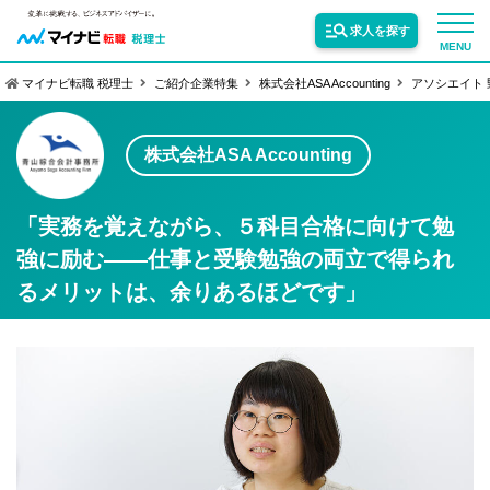
求人を探す
MENU
マイナビ転職 税理士
ご紹介企業特集
株式会社ASA Accounting
アソシエイト 
サービス紹介
株式会社ASA Accounting
転職お役立ち情報
「実務を覚えながら、５科目合格に向けて勉
強に励む――仕事と受験勉強の両立で得られ
業界情報
るメリットは、余りあるほどです」
求人情報