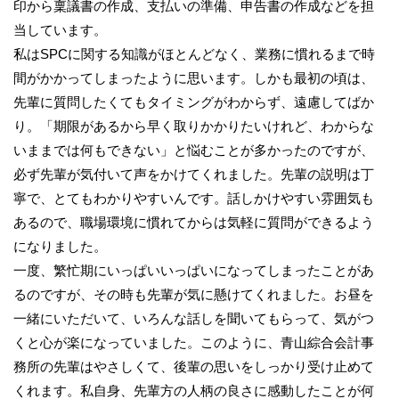
印から稟議書の作成、支払いの準備、申告書の作成などを担
当しています。
私はSPCに関する知識がほとんどなく、業務に慣れるまで時
間がかかってしまったように思います。しかも最初の頃は、
先輩に質問したくてもタイミングがわからず、遠慮してばか
り。「期限があるから早く取りかかりたいけれど、わからな
いままでは何もできない」と悩むことが多かったのですが、
必ず先輩が気付いて声をかけてくれました。先輩の説明は丁
寧で、とてもわかりやすいんです。話しかけやすい雰囲気も
あるので、職場環境に慣れてからは気軽に質問ができるよう
になりました。
一度、繁忙期にいっぱいいっぱいになってしまったことがあ
るのですが、その時も先輩が気に懸けてくれました。お昼を
一緒にいただいて、いろんな話しを聞いてもらって、気がつ
くと心が楽になっていました。このように、青山綜合会計事
務所の先輩はやさしくて、後輩の思いをしっかり受け止めて
くれます。私自身、先輩方の人柄の良さに感動したことが何