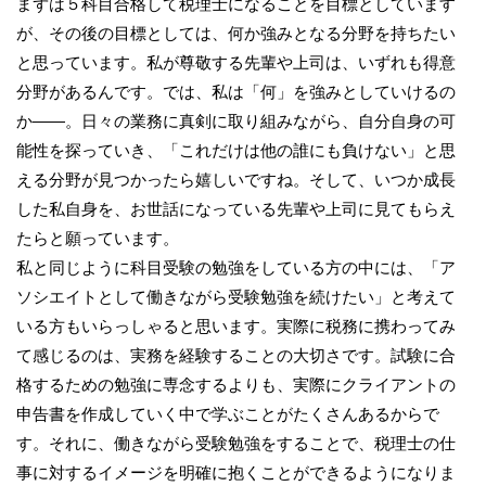
まずは５科目合格して税理士になることを目標としています
が、その後の目標としては、何か強みとなる分野を持ちたい
と思っています。私が尊敬する先輩や上司は、いずれも得意
分野があるんです。では、私は「何」を強みとしていけるの
か――。日々の業務に真剣に取り組みながら、自分自身の可
能性を探っていき、「これだけは他の誰にも負けない」と思
える分野が見つかったら嬉しいですね。そして、いつか成長
した私自身を、お世話になっている先輩や上司に見てもらえ
たらと願っています。
私と同じように科目受験の勉強をしている方の中には、「ア
ソシエイトとして働きながら受験勉強を続けたい」と考えて
いる方もいらっしゃると思います。実際に税務に携わってみ
て感じるのは、実務を経験することの大切さです。試験に合
格するための勉強に専念するよりも、実際にクライアントの
申告書を作成していく中で学ぶことがたくさんあるからで
す。それに、働きながら受験勉強をすることで、税理士の仕
事に対するイメージを明確に抱くことができるようになりま