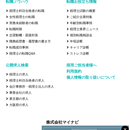
転職ノウハウ
転職お役立ち情報
税理士科目合格者の転職
税理士試験の概要
女性税理士の転職
ご紹介企業特集
実務未経験者の転職
年齢別転職事情
転職時期
税理士業界ニュース
志望動機・面接対策
個別転職相談会
職務経歴書・履歴書の書き方
年収診断
転職成功事例
キャリア診断
税理士の転職Q&A
ストレス診断
公開求人検索
採用ご担当者様へ
利用規約
税理士の求人
個人情報の取り扱いについて
税理士科目合格者の求人
会計事務所・税理士法人の求人
事業会社の求人
東京都の求人
大阪府の求人
株式会社マイナビ