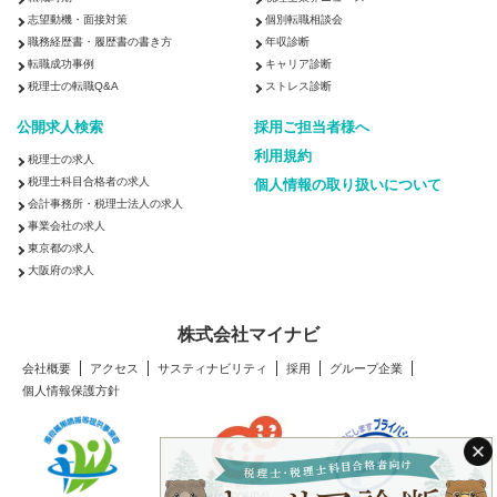
志望動機・面接対策
個別転職相談会
職務経歴書・履歴書の書き方
年収診断
転職成功事例
キャリア診断
税理士の転職Q&A
ストレス診断
公開求人検索
採用ご担当者様へ
利用規約
税理士の求人
税理士科目合格者の求人
個人情報の取り扱いについて
会計事務所・税理士法人の求人
事業会社の求人
東京都の求人
大阪府の求人
株式会社マイナビ
会社概要
アクセス
サスティナビリティ
採用
グループ企業
個人情報保護方針