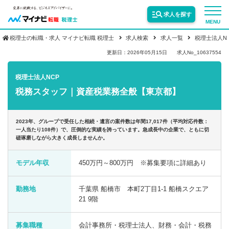
求人を探す
MENU
税理士の転職・求人 マイナビ転職 税理士
求人検索
求人一覧
税理士法人N
サービス紹介
更新日：2026年05月15日
求人No_10637554
税理士法人NCP
転職お役立ち情報
税務スタッフ｜資産税業務全般【東京都】
業界情報
2023年、グループで受任した相続・遺言の案件数は年間17,017件（平均対応件数：
一人当たり108件）で、圧倒的な実績を誇っています。急成長中の企業で、ともに切
磋琢磨しながら大きく成長しませんか。
求人情報
モデル年収
450万円～800万円 ※募集要項に詳細あり
勤務地
千葉県 船橋市 本町2丁目1-1 船橋スクエア
21 9階
募集職種
会計事務所・税理士法人、財務・会計・税務