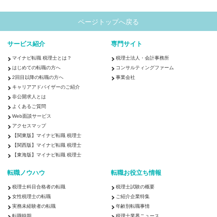
ページトップへ戻る
サービス紹介
専門サイト
マイナビ転職 税理士とは？
税理士法人・会計事務所
はじめての転職の方へ
コンサルティングファーム
2回目以降の転職の方へ
事業会社
キャリアアドバイザーのご紹介
非公開求人とは
よくあるご質問
Web面談サービス
アクセスマップ
【関東版】マイナビ転職 税理士
【関西版】マイナビ転職 税理士
【東海版】マイナビ転職 税理士
転職ノウハウ
転職お役立ち情報
税理士科目合格者の転職
税理士試験の概要
女性税理士の転職
ご紹介企業特集
実務未経験者の転職
年齢別転職事情
転職時期
税理士業界ニュース