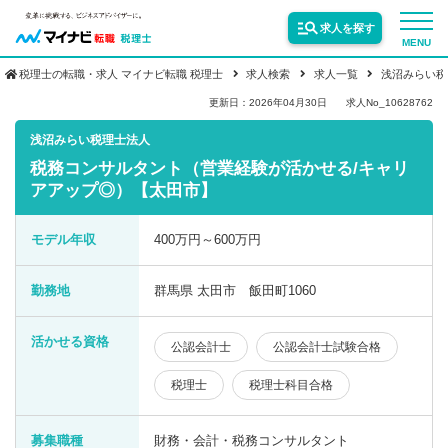
求人を探す
MENU
税理士の転職・求人 マイナビ転職 税理士
求人検索
求人一覧
浅沼みらい税
サービス紹介
更新日：2026年04月30日
求人No_10628762
浅沼みらい税理士法人
税務コンサルタント（営業経験が活かせる/キャリ
転職お役立ち情報
アアップ◎）【太田市】
業界情報
モデル年収
400万円～600万円
勤務地
群馬県 太田市 飯田町1060
求人情報
活かせる資格
公認会計士
公認会計士試験合格
税理士
税理士科目合格
募集職種
財務・会計・税務コンサルタント