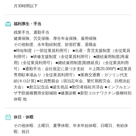
月30時間以下
福利厚生・手当
残業手当、通勤手当
健康保険、労災保険、厚生年金保険、雇用保険
その他制度、永年勤続制度、財形貯蓄、退職金
■時短制度（一部従業員利用可） ■出産・育児支援制度（全従業員
利用可） ■研修支援制度（全従業員利用可） ■継続雇用制度(再雇
用)（全従業員利用可） ■継続雇用制度(勤務延長) （全従業員利用
可） ■通勤手当：会社規定に基づき支給 ※上限20,000円 ■従業員
専用駐車場あり（全従業員利用可） ■業務交通費：ガソリン代支
給(キロ計算) ■社員懇親会（宿泊忘年会、繁忙期慰労会、目標決起
大会） ■創立記念品 ■誕生祝品 ■勤労者福祉共済会 ■インフルエン
ザ予防接種費用全額補助 ■健康診断 ■新型コロナワクチン接種特別
休暇 他
休日・休暇
その他休暇、土曜日、夏季休暇、年末年始休暇、日曜日、有給休
暇、祝日