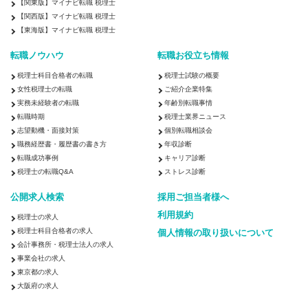
【関東版】マイナビ転職 税理士
【関西版】マイナビ転職 税理士
【東海版】マイナビ転職 税理士
転職ノウハウ
転職お役立ち情報
税理士科目合格者の転職
税理士試験の概要
女性税理士の転職
ご紹介企業特集
実務未経験者の転職
年齢別転職事情
転職時期
税理士業界ニュース
志望動機・面接対策
個別転職相談会
職務経歴書・履歴書の書き方
年収診断
転職成功事例
キャリア診断
税理士の転職Q&A
ストレス診断
公開求人検索
採用ご担当者様へ
利用規約
税理士の求人
税理士科目合格者の求人
個人情報の取り扱いについて
会計事務所・税理士法人の求人
事業会社の求人
東京都の求人
大阪府の求人