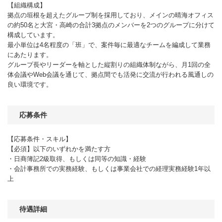
【組織構成】
拠点の垣根を超えたグループ制を採用しており、メインの晴海オフィス
の約50名と大宮・高崎の合計3拠点のメンバーを2つのグループに分けて
構成しています。
最小単位は4名程度の「班」で、案件毎に最適なチームを編成して業務
にあたります。
グループ長やリーダーを軸とした縦割りの組織体制ながら、月1回の全
体会議やWeb会議を通じて、拠点間でも活発に交流が行われる風通しの
良い環境です。
応募条件
【応募条件・スキル】
【必須】以下のいずれかを満たす方
・日商簿記2級取得、もしくは同等の知識・経験
・会計事務所での実務経験、もしくは事業会社での経理実務経験1年以
上
待遇詳細