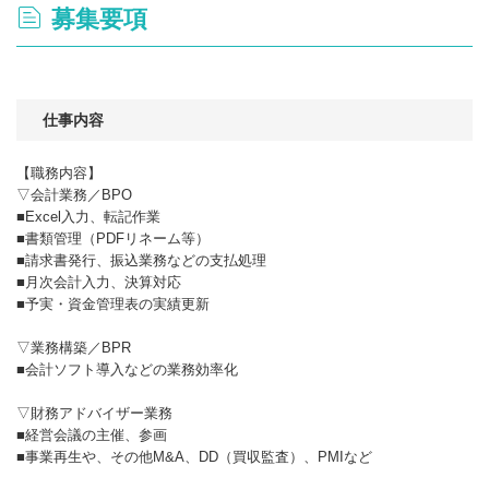
募集要項
仕事内容
【職務内容】
▽会計業務／BPO
■Excel入力、転記作業
■書類管理（PDFリネーム等）
■請求書発行、振込業務などの支払処理
■月次会計入力、決算対応
■予実・資金管理表の実績更新
▽業務構築／BPR
■会計ソフト導入などの業務効率化
▽財務アドバイザー業務
■経営会議の主催、参画
■事業再生や、その他M&A、DD（買収監査）、PMIなど