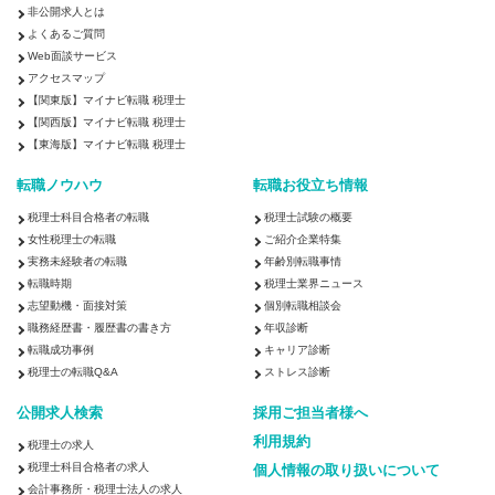
非公開求人とは
よくあるご質問
Web面談サービス
アクセスマップ
【関東版】マイナビ転職 税理士
【関西版】マイナビ転職 税理士
【東海版】マイナビ転職 税理士
転職ノウハウ
転職お役立ち情報
税理士科目合格者の転職
税理士試験の概要
女性税理士の転職
ご紹介企業特集
実務未経験者の転職
年齢別転職事情
転職時期
税理士業界ニュース
志望動機・面接対策
個別転職相談会
職務経歴書・履歴書の書き方
年収診断
転職成功事例
キャリア診断
税理士の転職Q&A
ストレス診断
公開求人検索
採用ご担当者様へ
利用規約
税理士の求人
税理士科目合格者の求人
個人情報の取り扱いについて
会計事務所・税理士法人の求人