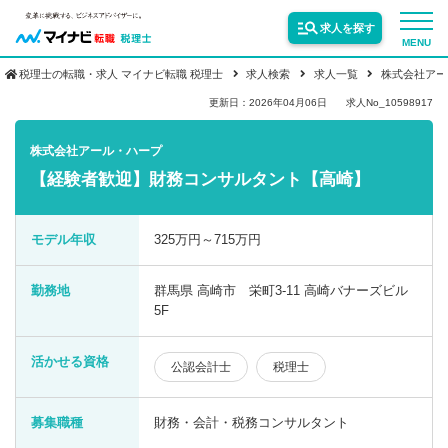
求人を探す
MENU
税理士の転職・求人 マイナビ転職 税理士
求人検索
求人一覧
株式会社アー
サービス紹介
更新日：2026年04月06日
求人No_10598917
株式会社アール・ハープ
転職お役立ち情報
【経験者歓迎】財務コンサルタント【高崎】
業界情報
モデル年収
325万円～715万円
勤務地
群馬県 高崎市 栄町3-11 高崎バナーズビル
求人情報
5F
活かせる資格
公認会計士
税理士
募集職種
財務・会計・税務コンサルタント