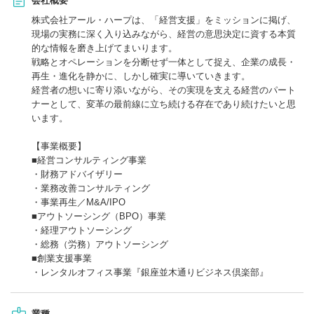
会社概要
株式会社アール・ハープは、「経営支援」をミッションに掲げ、
現場の実務に深く入り込みながら、経営の意思決定に資する本質
的な情報を磨き上げてまいります。
戦略とオペレーションを分断せず一体として捉え、企業の成長・
再生・進化を静かに、しかし確実に導いていきます。
経営者の想いに寄り添いながら、その実現を支える経営のパート
ナーとして、変革の最前線に立ち続ける存在であり続けたいと思
います。
【事業概要】
■経営コンサルティング事業
・財務アドバイザリー
・業務改善コンサルティング
・事業再生／M&A/IPO
■アウトソーシング（BPO）事業
・経理アウトソーシング
・総務（労務）アウトソーシング
■創業支援事業
・レンタルオフィス事業『銀座並木通りビジネス倶楽部』
業種